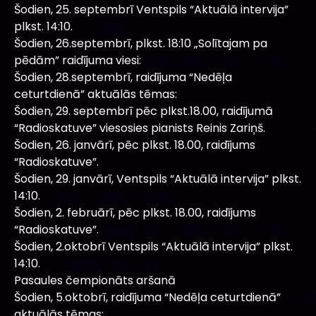
Šodien, 25. septembrī Ventspils “Aktuālā intervija”
plkst. 14:10.
Šodien, 26.septembrī, plkst. 18:10 „Solītajam pa
pēdām” raidījuma viesi:
Šodien, 28.septembrī, raidījuma “Nedēļa
ceturtdienā” aktuālās tēmas:
Šodien, 29. septembrī pēc plkst.18.00, raidījumā
“Radioskatuve” viesosies pianists Reinis Zariņš.
Šodien, 26. janvārī, pēc plkst. 18.00, raidījums
“Radioskatuve”.
Šodien, 29. janvārī, Ventspils “Aktuālā intervija” plkst.
14:10.
Šodien, 2. februārī, pēc plkst. 18.00, raidījums
“Radioskatuve”.
Šodien, 2.oktobrī Ventspils “Aktuālā intervija” plkst.
14:10.
Pasaules čempionāts aršanā
Šodien, 5.oktobrī, raidījuma “Nedēļa ceturtdienā”
aktuālās tēmas: