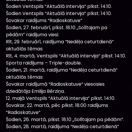
Šodien Ventspils “Aktuālā intervija” plkst. 14:10.
Šodien Ventspils “Aktuālā intervija” plkst. 14:10.
Šovakar raidījums “Radioskatuve”
Šodien, 27. februārī, plkst. 18:10 „Solītajam pa
pēdām” raidījuma viesi:
Rīt, 29. februārī, raidījuma “Nedēļa ceturtdienā”
aktuālās tēmas:
Rīt, 4. martā, Ventspils “Aktuālā intervija” plkst. 14:10.
Sporta raidījums – Triple-double.
Šodien, 21. martā, raidījuma “Nedēļa ceturtdienā”
aktuālās tēmas:
Šovakar raidījumā “Radioskatuve” viesosies
dziedātāja Emilija Bērziņa.
12. maijā Ventspils “Aktuālā intervija” plkst. 14:10.
Šovakar, 22. martā, pēc plkst. 18:00 raidījums
“Radioskatuve”
Šodien, 26. martā, plkst. 18:10 „Solītajam pa pēdām”.
Šodien, 28. martā, raidījuma “Nedēļa ceturtdienā”