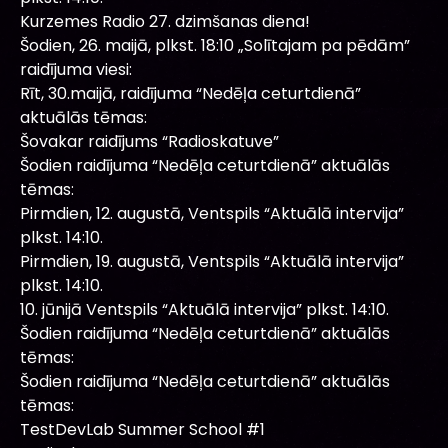
Kurzemes Radio 27. dzimšanas diena!
Šodien, 26. maijā, plkst. 18:10 „Solītajam pa pēdām”
raidījuma viesi:
Rīt, 30.maijā, raidījuma “Nedēļa ceturtdienā”
aktuālās tēmas:
Šovakar raidījums “Radioskatuve”
Šodien raidījuma “Nedēļa ceturtdienā” aktuālās
tēmas:
Pirmdien, 12. augustā, Ventspils “Aktuālā intervija”
plkst. 14:10.
Pirmdien, 19. augustā, Ventspils “Aktuālā intervija”
plkst. 14:10.
10. jūnijā Ventspils “Aktuālā intervija” plkst. 14:10.
Šodien raidījuma “Nedēļa ceturtdienā” aktuālās
tēmas:
Šodien raidījuma “Nedēļa ceturtdienā” aktuālās
tēmas:
TestDevLab Summer School #1