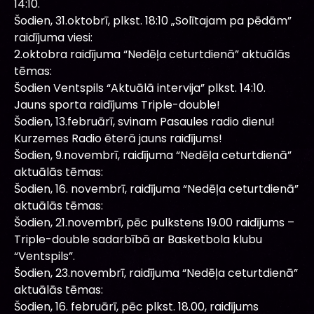
14:10.
Šodien, 31.oktobrī, plkst. 18:10 „Solītajam pa pēdām”
raidījuma viesi:
2.oktobra raidījuma “Nedēļa ceturtdienā” aktuālās
tēmas:
Šodien Ventspils “Aktuālā intervija” plkst. 14:10.
Jauns sporta raidījums Triple-double!
Šodien, 13.februārī, svinam Pasaules radio dienu!
Kurzemes Radio ēterā jauns raidījums!
Šodien, 9.novembrī, raidījuma “Nedēļa ceturtdienā”
aktuālās tēmas:
Šodien, 16. novembrī, raidījuma “Nedēļa ceturtdienā”
aktuālās tēmas:
Šodien, 21.novembrī, pēc pulkstens 19.00 raidījums –
Triple-double sadarbībā ar Basketbola klubu
“Ventspils”.
Šodien, 23.novembrī, raidījuma “Nedēļa ceturtdienā”
aktuālās tēmas:
Šodien, 16. februārī, pēc plkst. 18.00, raidījums