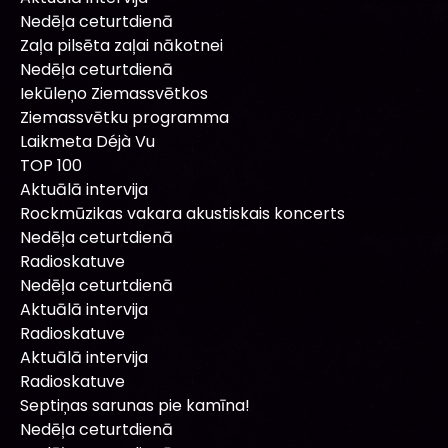
Nedēļa ceturtdienā
Zaļa pilsēta zaļai nākotnei
Nedēļa ceturtdienā
Iekūleņo Ziemassvētkos
Ziemassvētku programma
Laikmeta Déjà Vu
TOP 100
Aktuālā intervija
Rockmūzikas vakara akustiskais koncerts
Nedēļa ceturtdienā
Radioskatuve
Nedēļa ceturtdienā
Aktuālā intervija
Radioskatuve
Aktuālā intervija
Radioskatuve
Septiņas sarunas pie kamīna!
Nedēļa ceturtdienā