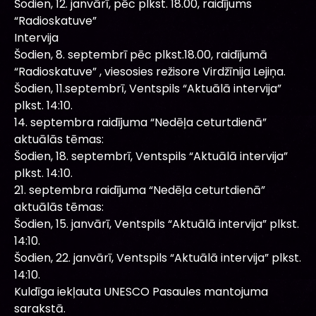
Šodien, 12. janvārī, pēc plkst. 18.00, raidījums
“Radioskatuve”
Intervija
Šodien, 8. septembrī pēc plkst.18.00, raidījumā
“Radioskatuve” , viesosies režisore Virdžīnija Lejiņa.
Šodien, 11.septembrī, Ventspils “Aktuālā intervija”
plkst. 14:10.
14. septembra raidījuma “Nedēļa ceturtdienā”
aktuālās tēmas:
Šodien, 18. septembrī, Ventspils “Aktuālā intervija”
plkst. 14:10.
21. septembra raidījuma “Nedēļa ceturtdienā”
aktuālās tēmas:
Šodien, 15. janvārī, Ventspils “Aktuālā intervija” plkst.
14:10.
Šodien, 22. janvārī, Ventspils “Aktuālā intervija” plkst.
14:10.
Kuldīga iekļauta UNESCO Pasaules mantojuma
sarakstā.