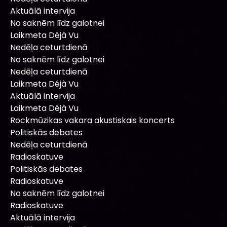
Aktuālā intervija
No saknēm līdz galotnei
Laikmeta Déjà Vu
Nedēļa ceturtdienā
No saknēm līdz galotnei
Nedēļa ceturtdienā
Laikmeta Déjà Vu
Aktuālā intervija
Laikmeta Déjà Vu
Rockmūzikas vakara akustiskais koncerts
Politiskās debates
Nedēļa ceturtdienā
Radioskatuve
Politiskās debates
Radioskatuve
No saknēm līdz galotnei
Radioskatuve
Aktuālā intervija