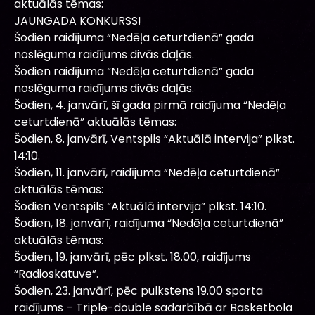
aktuālās tēmas:
JAUNGADA KONKURSS!
Šodien raidījuma “Nedēļa ceturtdienā” gada
noslēguma raidījums divās daļās.
Šodien raidījuma “Nedēļa ceturtdienā” gada
noslēguma raidījums divās daļās.
Šodien, 4. janvārī, šī gada pirmā raidījuma “Nedēļa
ceturtdienā” aktuālās tēmas:
Šodien, 8. janvārī, Ventspils “Aktuālā intervija” plkst.
14:10.
Šodien, 11. janvārī, raidījuma “Nedēļa ceturtdienā”
aktuālās tēmas:
Šodien Ventspils “Aktuālā intervija” plkst. 14:10.
Šodien, 18. janvārī, raidījuma “Nedēļa ceturtdienā”
aktuālās tēmas:
Šodien, 19. janvārī, pēc plkst. 18.00, raidījums
“Radioskatuve”.
Šodien, 23. janvārī, pēc pulkstens 19.00 sporta
raidījums – Triple-double sadarbībā ar Basketbola