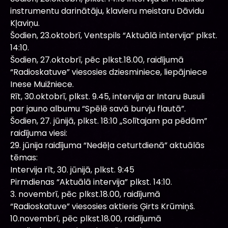
instrumentu darinātāju, klavieru meistaru Dāvidu
Kļaviņu.
Šodien, 23.oktobrī, Ventspils “Aktuālā intervija” plkst.
14:10.
Šodien, 27.oktobrī, pēc plkst.18.00, raidījumā
“Radioskatuve” viesosies dziesminiece, liepājniece
Inese Muižniece.
Rīt, 30.oktobrī, plkst. 9.45, intervija ar Intaru Busuli
par jauno albumu “Spēlē savā burvju flautā”.
Šodien, 27. jūnijā, plkst. 18:10 „Solītajam pa pēdām”
raidījuma viesi:
29. jūnija raidījuma “Nedēļa ceturtdienā” aktuālās
tēmas:
Intervija rīt, 30. jūnijā, plkst. 9:45
Pirmdienas “Aktuālā intervija” plkst. 14:10.
3. novembrī, pēc plkst.18.00, raidījumā
“Radioskatuve” viesosies aktieris Ģirts Krūmiņš.
10.novembrī, pēc plkst.18.00, raidījumā