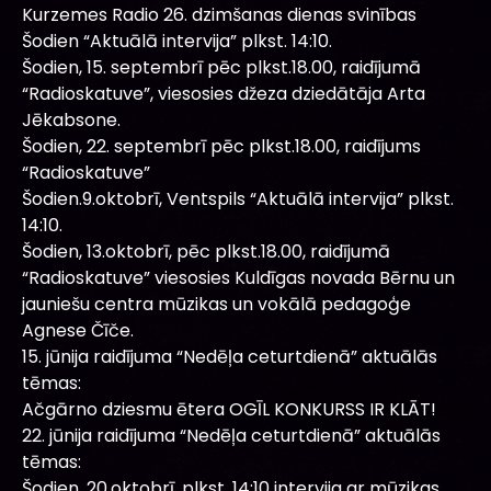
Kurzemes Radio 26. dzimšanas dienas svinības
Šodien “Aktuālā intervija” plkst. 14:10.
Šodien, 15. septembrī pēc plkst.18.00, raidījumā
“Radioskatuve”, viesosies džeza dziedātāja Arta
Jēkabsone.
Šodien, 22. septembrī pēc plkst.18.00, raidījums
“Radioskatuve”
Šodien.9.oktobrī, Ventspils “Aktuālā intervija” plkst.
14:10.
Šodien, 13.oktobrī, pēc plkst.18.00, raidījumā
“Radioskatuve” viesosies Kuldīgas novada Bērnu un
jauniešu centra mūzikas un vokālā pedagoģe
Agnese Čīče.
15. jūnija raidījuma “Nedēļa ceturtdienā” aktuālās
tēmas:
Ačgārno dziesmu ētera OGĪL KONKURSS IR KLĀT!
22. jūnija raidījuma “Nedēļa ceturtdienā” aktuālās
tēmas:
Šodien, 20.oktobrī, plkst. 14:10 intervija ar mūzikas