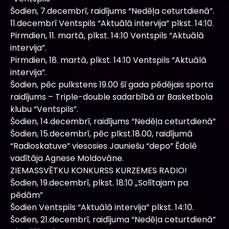
Šodien, 7.decembrī, raidījums “Nedēļa ceturtdienā”.
11.decembrī Ventspils “Aktuālā intervija” plkst. 14:10.
Pirmdien, 11. martā, plkst. 14:10 Ventspils “Aktuālā
intervija”.
Pirmdien, 18. martā, plkst. 14:10 Ventspils “Aktuālā
intervija”.
Šodien, pēc pulkstens 19.00 šī gada pēdējais sporta
raidījums – Triple-double sadarbībā ar Basketbola
klubu “Ventspils”.
Šodien, 14.decembrī, raidījums “Nedēļa ceturtdienā”
Šodien, 15.decembrī, pēc plkst.18.00, raidījumā
“Radioskatuve” viesosies Jauniešu “depo” Ēdolē
vadītāja Agnese Moldovāne.
ZIEMASSVĒTKU KONKURSS KURZEMES RADIO!
Šodien, 19.decembrī, plkst. 18:10 „Solītajam pa
pēdām”
Šodien Ventspils “Aktuālā intervija” plkst. 14:10.
Šodien, 21.decembrī, raidījuma “Nedēļa ceturtdienā”