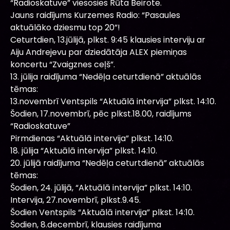
“Radioskatuve” viesosies Rūta Beirote.
Jauns raidījums Kurzemes Radio: “Pasaules
aktuālāko dziesmu top 20”!
Ceturtdien, 13.jūlijā, plkst. 9:45 klausies interviju ar
Aiju Andrejevu par dziedātāja ALEX piemiņas
koncertu “Zvaigznes ceļš”.
13. jūlija raidījuma “Nedēļa ceturtdienā” aktuālās
tēmas:
13.novembrī Ventspils “Aktuālā intervija” plkst. 14:10.
Šodien, 17.novembrī, pēc plkst.18.00, raidījums
“Radioskatuve”
Pirmdienas “Aktuālā intervija” plkst. 14:10.
18. jūlija “Aktuālā intervija” plkst. 14:10.
20. jūlijā raidījuma “Nedēļa ceturtdienā” aktuālās
tēmas:
Šodien, 24. jūlijā, “Aktuālā intervija” plkst. 14:10.
Intervija, 27.novembrī, plkst.9.45.
Šodien Ventspils “Aktuālā intervija” plkst. 14:10.
Šodien, 8.decembrī, klausies raidījuma