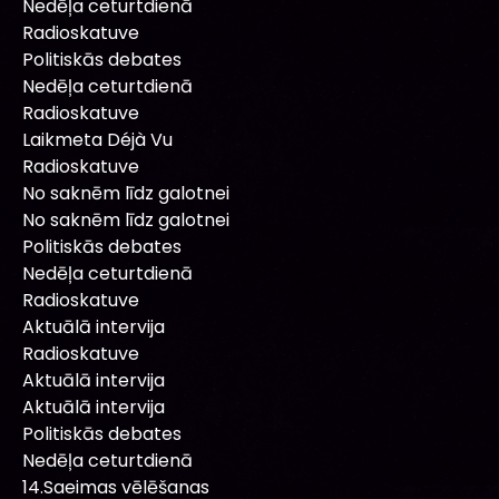
Nedēļa ceturtdienā
Radioskatuve
Politiskās debates
Nedēļa ceturtdienā
Radioskatuve
Laikmeta Déjà Vu
Radioskatuve
No saknēm līdz galotnei
No saknēm līdz galotnei
Politiskās debates
Nedēļa ceturtdienā
Radioskatuve
Aktuālā intervija
Radioskatuve
Aktuālā intervija
Aktuālā intervija
Politiskās debates
Nedēļa ceturtdienā
14.Saeimas vēlēšanas