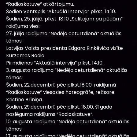
“Radioskatuve” atkārtojumu.
Šodien Ventspils “Aktuālā intervija” plkst. 14:10.
Šodien, 25. jūlijā, plkst. 18:10 „Solītajam pa pēdām”
raidījuma viesi:
27. jūlija raidījuma “Nedēļa ceturtdienā” aktuālās
tēmas:
Latvijas Valsts prezidenta Edgara Rinkēviča vizīte
Kurzemes Radio
Pirmdienas “Aktuālā intervija” plkst. 14:10.
3. augusta raidījuma “Nedēļa ceturtdienā” aktuālās
tēmas:
Šodien, 22.decembrī, pēc plkst.18.00, raidījumā
“Radioskatuve” viesosies horeogrāfe, režisore
Kristīne Brīniņa.
Šodien, 29.decembrī, pēc plkst. 18.00, šī gada
noslēguma raidījums “Radioskatuve”.
10. augusta raidījuma “Nedēļa ceturtdienā” aktuālās
tēmas:
17. augusta raidījuma “Nedēļa ceturtdienā” aktuālās