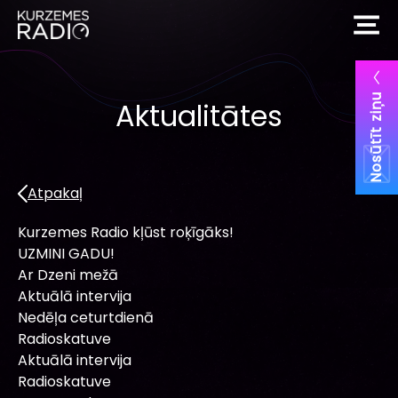
Nosūtīt ziņu
Aktualitātes
Atpakaļ
Kurzemes Radio kļūst roķīgāks!
UZMINI GADU!
Ar Dzeni mežā
Aktuālā intervija
Nedēļa ceturtdienā
Radioskatuve
Aktuālā intervija
Radioskatuve