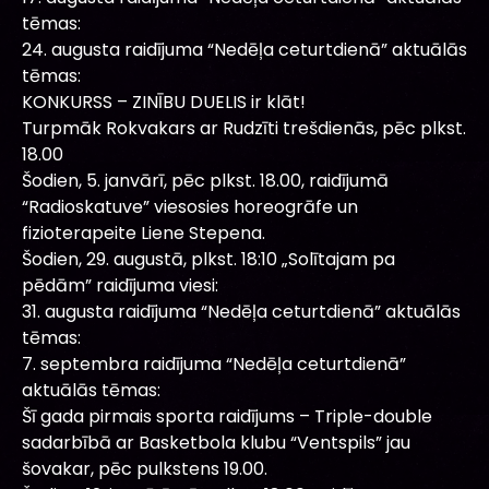
tēmas:
24. augusta raidījuma “Nedēļa ceturtdienā” aktuālās
tēmas:
KONKURSS – ZINĪBU DUELIS ir klāt!
Turpmāk Rokvakars ar Rudzīti trešdienās, pēc plkst.
18.00
Šodien, 5. janvārī, pēc plkst. 18.00, raidījumā
“Radioskatuve” viesosies horeogrāfe un
fizioterapeite Liene Stepena.
Šodien, 29. augustā, plkst. 18:10 „Solītajam pa
pēdām” raidījuma viesi:
31. augusta raidījuma “Nedēļa ceturtdienā” aktuālās
tēmas:
7. septembra raidījuma “Nedēļa ceturtdienā”
aktuālās tēmas:
Šī gada pirmais sporta raidījums – Triple-double
sadarbībā ar Basketbola klubu “Ventspils” jau
šovakar, pēc pulkstens 19.00.