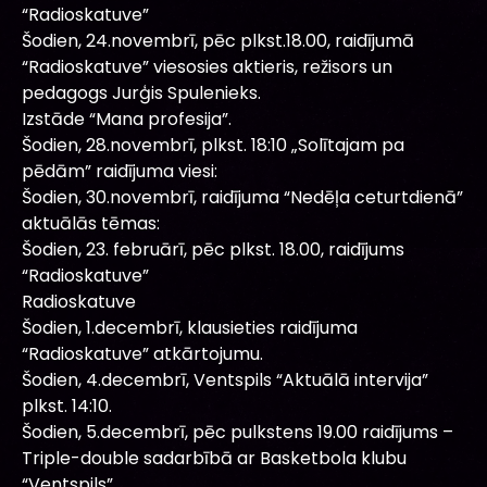
“Radioskatuve”
Šodien, 24.novembrī, pēc plkst.18.00, raidījumā
“Radioskatuve” viesosies aktieris, režisors un
pedagogs Jurģis Spulenieks.
Izstāde “Mana profesija”.
Šodien, 28.novembrī, plkst. 18:10 „Solītajam pa
pēdām” raidījuma viesi:
Šodien, 30.novembrī, raidījuma “Nedēļa ceturtdienā”
aktuālās tēmas:
Šodien, 23. februārī, pēc plkst. 18.00, raidījums
“Radioskatuve”
Radioskatuve
Šodien, 1.decembrī, klausieties raidījuma
“Radioskatuve” atkārtojumu.
Šodien, 4.decembrī, Ventspils “Aktuālā intervija”
plkst. 14:10.
Šodien, 5.decembrī, pēc pulkstens 19.00 raidījums –
Triple-double sadarbībā ar Basketbola klubu
“Ventspils”