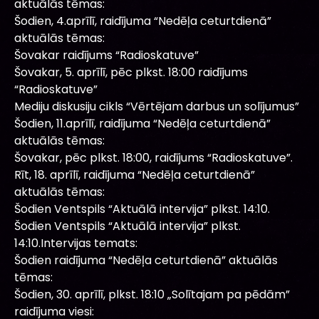
aktuālās tēmas:
Šodien, 4.aprīlī, raidījuma “Nedēļa ceturtdienā”
aktuālās tēmas:
Šovakar raidījums “Radioskatuve”
Šovakar, 5. aprīlī, pēc plkst. 18:00 raidījums
“Radioskatuve”
Mediju diskusiju cikls “Vērtējam darbus un solījumus”
Šodien, 11.aprīlī, raidījuma “Nedēļa ceturtdienā”
aktuālās tēmas:
Šovakar, pēc plkst. 18:00, raidījums “Radioskatuve”.
Rīt, 18. aprīlī, raidījuma “Nedēļa ceturtdienā”
aktuālās tēmas:
Šodien Ventspils “Aktuālā intervija” plkst. 14:10.
Šodien Ventspils “Aktuālā intervija” plkst.
14:10.Intervijas temats:
Šodien raidījuma “Nedēļa ceturtdienā” aktuālās
tēmas:
Šodien, 30. aprīlī, plkst. 18:10 „Solītajam pa pēdām”
raidījuma viesi: