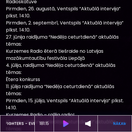
Radioskatuve
Pirmdien, 26. augustā, Ventspils “Aktuālā intervija”
plkst. 14:10.
Pirmdien, 2. septembrī, Ventspils “Aktuālā intervija”
plkst. 14:10.
27. jūnija raidījuma “Nedēļa ceturtdienā” aktuālās
tēmas:
Kurzemes Radio ēterā tiešraide no Latvijas
mazākumtautību festivāla Liepājā
4. jūlija, raidījuma “Nedēļa ceturtdienā” aktuālās
tēmas:
Ētera konkurss
11. jūlija raidījuma “Nedēļa ceturtdienā” aktuālās
tēmas:
Pirmdien, 15. jūlija, Ventspils “Aktuālā intervija” plkst.
14:10.
Kurzemes Radio – rallija radio!
18. jūlija raidījuma “Nedēļa ceturtdienā” aktuālās
181:11
ŠOBRĪD SKAN
FOO FIGHTERS -
EVERLONG
tēmas: