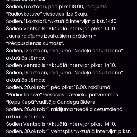
Šodien, 6.oktobrī, pēc plkst.18.00, raidījumā
“Radioskatuve” viesosies Ilze Skuja.
Šodien, 11.oktobrī, “Aktuālā intervija” plkst. 14:10.
Šodien Ventspils “Aktuālā intervija” plkst. 14:10.
Jauns raidījums izsalkušiem prātiem –
“Pēcpusdienas Kumoss”.
Šodien, 12.oktobrī, raidījuma “Nedēļa ceturtdienā”
aktuālās tēmas:
Šodien Ventspils “Aktuālā intervija” plkst. 14:10.
Šodien, 19.oktobrī, raidījuma “Nedēļa ceturtdienā”
aktuālās tēmas:
Šodien, 20.oktobrī, pēc plkst.18.00, raidījumā
“Radioskatuve” viesosies dzīvnieku patversmes
“Ķepu Ķepā”vadītāja Gundega Bidere .
Šodien, 26.oktobrī, raidījuma “Nedēļa ceturtdienā”
aktuālās tēmas:
Šodien Ventspils “Aktuālā intervija” plkst. 14:10.
Šodien, 30.oktobrī, Ventspils “Aktuālā intervija” plkst.