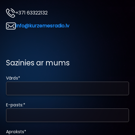
+371 63322132
info@kurzemesradio.lv
Sazinies ar mums
Vārds
*
E-pasts:
*
Apraksts
*