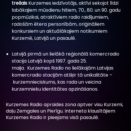
trešais
Kurzemes iedzīvotājs, aktīvi sekojot līdzi
labākajiem mūsdienu hitiem, 70., 80. un 90. gadu
popmūzikai, atraktīviem radio raidījumiem,
radošām ētera personībām, oriģināliem
konkursiem un aktuālākajiem notikumiem
Kurzemē, Latvijā un pasaulē.
Latvijā pirmā un lielākā reģionālā komercradio
stacija Latvijā kopš 1997. gada 25.
maija. Kurzemes Radio no lielākajām Latvijas
komercradio stacijām atšķir tā unikalitāte –
kurzemnieciskums, kas rada un veicina
kurzemnieku identitātes apzināšanos.
Kurzemes Radio apraides zona aptver visu Kurzemi,
daļu Zemgales un Pierīgu. Interneta klausītājiem
Kurzemes Radio ir pieejams visā pasaulē.