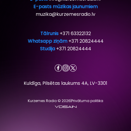
E-pasts mūzikas jaunumiem
muzika@kurzemesradio.lv
Tālrunis
+371 63322132
Whatsapp ziņām
+371 20824444
Studija
+371 20824444
Kuldīga, Pilsētas laukums 4A, LV-3301
Kurzemes Radio © 2026
|
Privātuma politika