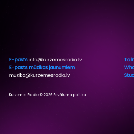
E-pasts
info@kurzemesradio.lv
Tālr
E-pasts mūzikas jaunumiem
Wha
muzika@kurzemesradio.lv
Stud
Kurzemes Radio © 2026
|
Privātuma politika