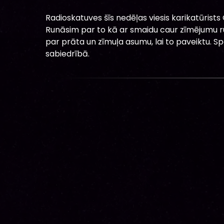
Radioskatuves šīs nedēļas viesis karikatūrists 
Runāsim par to kā ar smaidu caur zīmējumu r
par prāta un zīmuļa asumu, lai to paveiktu. S
sabiedrībā.