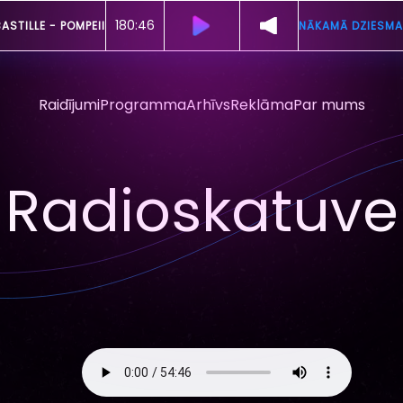
180:41
ASTILLE -
POMPEII
NĀKAMĀ DZIESMA
Raidījumi
Programma
Arhīvs
Reklāma
Par mums
Radioskatuve