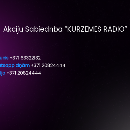
Akciju Sabiedrība “KURZEMES RADIO”
unis
+371 63322132
tsapp ziņām
+371 20824444
ija
+371 20824444