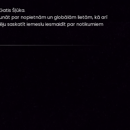
Gatis Šļūka.
unāt par nopietnām un globālām lietām, kā arī
pēju saskatīt iemeslu iesmaidīt par notikumiem