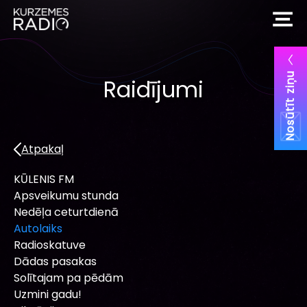
Nosūtīt ziņu
Raidījumi
Atpakaļ
KŪLENIS FM
Apsveikumu stunda
Nedēļa ceturtdienā
Autolaiks
Radioskatuve
Dādas pasakas
Solītajam pa pēdām
Uzmini gadu!