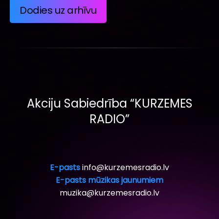
Dodies uz arhīvu
Akciju Sabiedrība “KURZEMES
RADIO”
E-pasts
info@kurzemesradio.lv
E-pasts mūzikas jaunumiem
muzika@kurzemesradio.lv