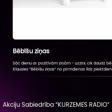
Bēbīšu ziņas
Sāc dienu ar pozitīvām ziņām - uzzini, cik daudz bēb
Klausies “Bēbīšu ziņas” no pirmdienas līdz piektdiena
Akciju Sabiedrība “KURZEMES RADIO”