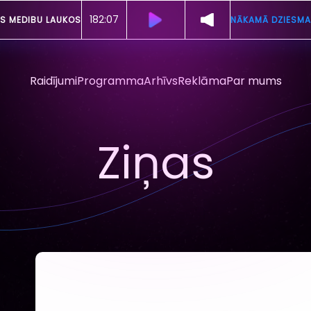
182:03
S MEDIBU LAUKOS
NĀKAMĀ DZIESMA
Raidījumi
Programma
Arhīvs
Reklāma
Par mums
Ziņas