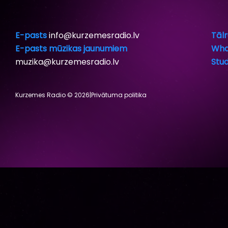
E-pasts
info@kurzemesradio.lv
Tālr
E-pasts mūzikas jaunumiem
Wha
muzika@kurzemesradio.lv
Stud
Kurzemes Radio © 2026
|
Privātuma politika