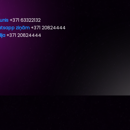
unis
+371 63322132
tsapp ziņām
+371 20824444
ija
+371 20824444