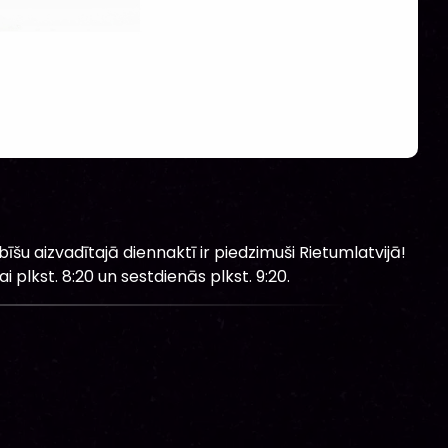
īšu aizvadītajā diennaktī ir piedzimuši Rietumlatvijā!
i plkst. 8:20 un sestdienās plkst. 9:20.