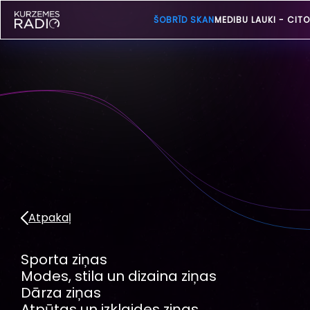
ŠOBRĪD SKAN
MEDIBU LAUKI -
CITO
Atpakaļ
Sporta ziņas
Modes, stila un dizaina ziņas
Dārza ziņas
Atpūtas un izklaides ziņas