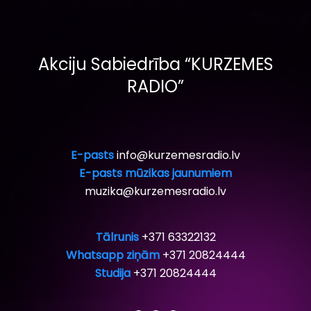
Akciju Sabiedrība “KURZEMES
RADIO”
E-pasts
info@kurzemesradio.lv
E-pasts mūzikas jaunumiem
muzika@kurzemesradio.lv
Tālrunis
+371 63322132
Whatsapp ziņām
+371 20824444
Studija
+371 20824444