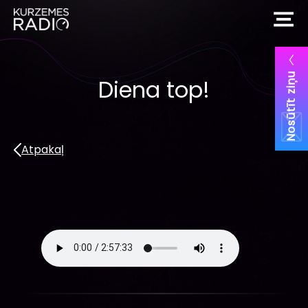
Nosūtīt ziņu
Diena top!
Atpakaļ