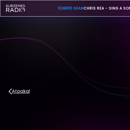
ŠOBRĪD SKAN
CHRIS REA -
SING A SO
Atpakaļ