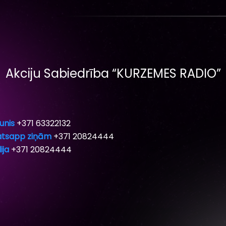
Akciju Sabiedrība “KURZEMES RADIO”
unis
+371 63322132
tsapp ziņām
+371 20824444
ija
+371 20824444