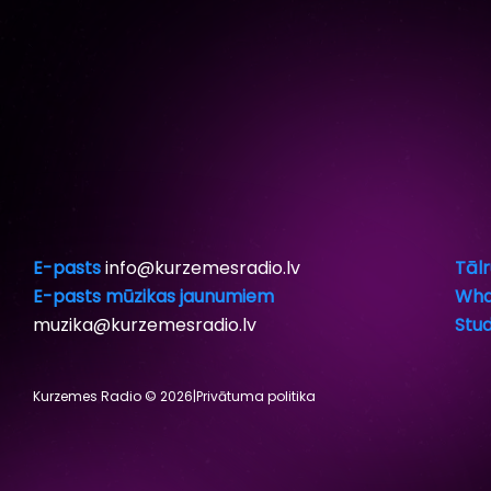
E-pasts
info@kurzemesradio.lv
Tālr
E-pasts mūzikas jaunumiem
Wha
muzika@kurzemesradio.lv
Stud
Kurzemes Radio © 2026
|
Privātuma politika