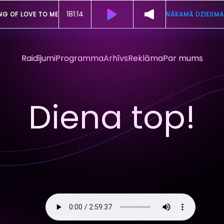
181:11
NG OF LOVE TO ME
NĀKAMĀ DZIESMA
Raidījumi
Programma
Arhīvs
Reklāma
Par mums
Diena top!