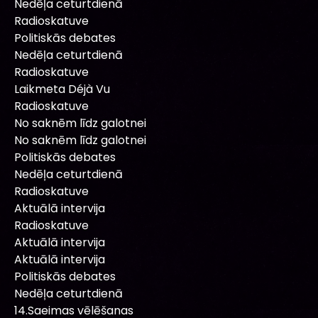
Nedēļa ceturtdienā
Radioskatuve
Politiskās debates
Nedēļa ceturtdienā
Radioskatuve
Laikmeta Déjà Vu
Radioskatuve
No saknēm līdz galotnei
No saknēm līdz galotnei
Politiskās debates
Nedēļa ceturtdienā
Radioskatuve
Aktuālā intervija
Radioskatuve
Aktuālā intervija
Aktuālā intervija
Politiskās debates
Nedēļa ceturtdienā
14.Saeimas vēlēšanas