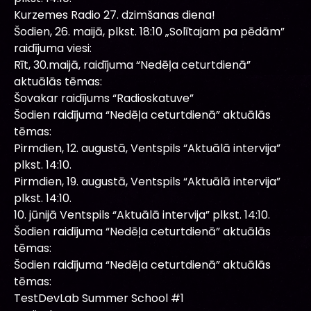
Kurzemes Radio 27. dzimšanas diena!
Šodien, 26. maijā, plkst. 18:10 „Solītajam pa pēdām”
raidījuma viesi:
Rīt, 30.maijā, raidījuma “Nedēļa ceturtdienā”
aktuālās tēmas:
Šovakar raidījums “Radioskatuve”
Šodien raidījuma “Nedēļa ceturtdienā” aktuālās
tēmas:
Pirmdien, 12. augustā, Ventspils “Aktuālā intervija”
plkst. 14:10.
Pirmdien, 19. augustā, Ventspils “Aktuālā intervija”
plkst. 14:10.
10. jūnijā Ventspils “Aktuālā intervija” plkst. 14:10.
Šodien raidījuma “Nedēļa ceturtdienā” aktuālās
tēmas:
Šodien raidījuma “Nedēļa ceturtdienā” aktuālās
tēmas:
TestDevLab Summer School #1