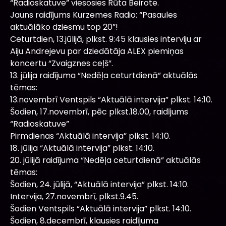
“Radioskatuve” viesosies Rūta Beirote.
Jauns raidījums Kurzemes Radio: “Pasaules
aktuālāko dziesmu top 20”!
Ceturtdien, 13.jūlijā, plkst. 9:45 klausies interviju ar
Aiju Andrejevu par dziedātāja ALEX piemiņas
koncertu “Zvaigznes ceļš”.
13. jūlija raidījuma “Nedēļa ceturtdienā” aktuālās
tēmas:
13.novembrī Ventspils “Aktuālā intervija” plkst. 14:10.
Šodien, 17.novembrī, pēc plkst.18.00, raidījums
“Radioskatuve”
Pirmdienas “Aktuālā intervija” plkst. 14:10.
18. jūlija “Aktuālā intervija” plkst. 14:10.
20. jūlijā raidījuma “Nedēļa ceturtdienā” aktuālās
tēmas:
Šodien, 24. jūlijā, “Aktuālā intervija” plkst. 14:10.
Intervija, 27.novembrī, plkst.9.45.
Šodien Ventspils “Aktuālā intervija” plkst. 14:10.
Šodien, 8.decembrī, klausies raidījuma