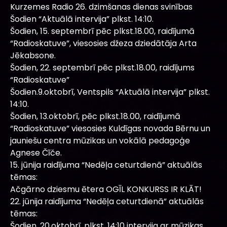
Kurzemes Radio 26. dzimšanas dienas svinības
Šodien “Aktuālā intervija” plkst. 14:10.
Šodien, 15. septembrī pēc plkst.18.00, raidījumā
“Radioskatuve”, viesosies džeza dziedātāja Arta
Jēkabsone.
Šodien, 22. septembrī pēc plkst.18.00, raidījums
“Radioskatuve”
Šodien.9.oktobrī, Ventspils “Aktuālā intervija” plkst.
14:10.
Šodien, 13.oktobrī, pēc plkst.18.00, raidījumā
“Radioskatuve” viesosies Kuldīgas novada Bērnu un
jauniešu centra mūzikas un vokālā pedagoģe
Agnese Čīče.
15. jūnija raidījuma “Nedēļa ceturtdienā” aktuālās
tēmas:
Ačgārno dziesmu ētera OGĪL KONKURSS IR KLĀT!
22. jūnija raidījuma “Nedēļa ceturtdienā” aktuālās
tēmas:
Šodien, 20.oktobrī, plkst. 14:10 intervija ar mūzikas