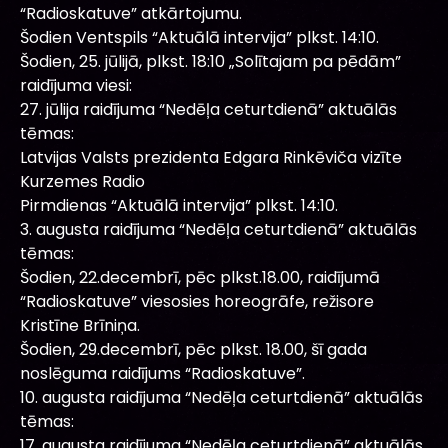
“Radioskatuve” atkārtojumu.
Šodien Ventspils “Aktuālā intervija” plkst. 14:10.
Šodien, 25. jūlijā, plkst. 18:10 „Solītajam pa pēdām”
raidījuma viesi:
27. jūlija raidījuma “Nedēļa ceturtdienā” aktuālās
tēmas:
Latvijas Valsts prezidenta Edgara Rinkēviča vizīte
Kurzemes Radio
Pirmdienas “Aktuālā intervija” plkst. 14:10.
3. augusta raidījuma “Nedēļa ceturtdienā” aktuālās
tēmas:
Šodien, 22.decembrī, pēc plkst.18.00, raidījumā
“Radioskatuve” viesosies horeogrāfe, režisore
Kristīne Brīniņa.
Šodien, 29.decembrī, pēc plkst. 18.00, šī gada
noslēguma raidījums “Radioskatuve”.
10. augusta raidījuma “Nedēļa ceturtdienā” aktuālās
tēmas:
17. augusta raidījuma “Nedēļa ceturtdienā” aktuālās