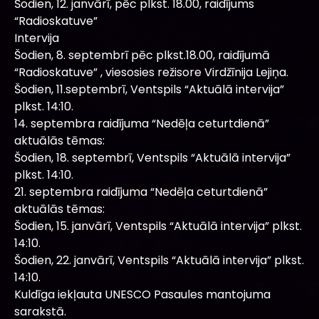
Šodien, 12. janvārī, pēc plkst. 18.00, raidījums
“Radioskatuve”
Intervija
Šodien, 8. septembrī pēc plkst.18.00, raidījumā
“Radioskatuve” , viesosies režisore Virdžīnija Lejiņa.
Šodien, 11.septembrī, Ventspils “Aktuālā intervija”
plkst. 14:10.
14. septembra raidījuma “Nedēļa ceturtdienā”
aktuālās tēmas:
Šodien, 18. septembrī, Ventspils “Aktuālā intervija”
plkst. 14:10.
21. septembra raidījuma “Nedēļa ceturtdienā”
aktuālās tēmas:
Šodien, 15. janvārī, Ventspils “Aktuālā intervija” plkst.
14:10.
Šodien, 22. janvārī, Ventspils “Aktuālā intervija” plkst.
14:10.
Kuldīga iekļauta UNESCO Pasaules mantojuma
sarakstā.