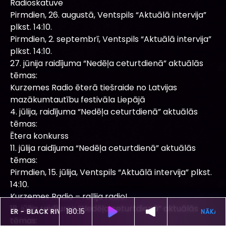
Radioskatuve
Pirmdien, 26. augustā, Ventspils “Aktuālā intervija”
plkst. 14:10.
Pirmdien, 2. septembrī, Ventspils “Aktuālā intervija”
plkst. 14:10.
27. jūnija raidījuma “Nedēļa ceturtdienā” aktuālās
tēmas:
Kurzemes Radio ēterā tiešraide no Latvijas
mazākumtautību festivāla Liepājā
4. jūlija, raidījuma “Nedēļa ceturtdienā” aktuālās
tēmas:
Ētera konkurss
11. jūlija raidījuma “Nedēļa ceturtdienā” aktuālās
tēmas:
Pirmdien, 15. jūlija, Ventspils “Aktuālā intervija” plkst.
14:10.
Kurzemes Radio – rallija radio!
18. jūlija raidījuma “Nedēļa ceturtdienā” aktuālās
180:12
ŠOBRĪD SKAN
BLITZEN TRAPPER -
BLACK RIVER KILLER
tēmas: