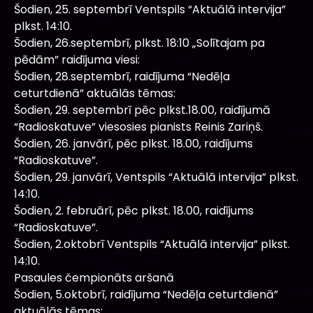
Šodien, 25. septembrī Ventspils “Aktuālā intervija”
plkst. 14:10.
Šodien, 26.septembrī, plkst. 18:10 „Solītajam pa
pēdām” raidījuma viesi:
Šodien, 28.septembrī, raidījuma “Nedēļa
ceturtdienā” aktuālās tēmas:
Šodien, 29. septembrī pēc plkst.18.00, raidījumā
“Radioskatuve” viesosies pianists Reinis Zariņš.
Šodien, 26. janvārī, pēc plkst. 18.00, raidījums
“Radioskatuve”.
Šodien, 29. janvārī, Ventspils “Aktuālā intervija” plkst.
14:10.
Šodien, 2. februārī, pēc plkst. 18.00, raidījums
“Radioskatuve”.
Šodien, 2.oktobrī Ventspils “Aktuālā intervija” plkst.
14:10.
Pasaules čempionāts aršanā
Šodien, 5.oktobrī, raidījuma “Nedēļa ceturtdienā”
aktuālās tēmas: