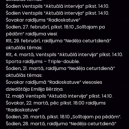
Šodien Ventspils “Aktuālā intervija” plkst. 14:10.
Šodien Ventspils “Aktuālā intervija” plkst. 14:10.
Šovakar raidījums “Radioskatuve”
Šodien, 27. februārī, plkst. 18:10 „Solītajam pa
pēdām” raidījuma viesi:
Rīt, 29. februārī, raidījuma “Nedēļa ceturtdienā”
aktuālās tēmas:
Rīt, 4. martā, Ventspils “Aktuālā intervija” plkst. 14:10.
Sporta raidījums – Triple-double.
Šodien, 21. martā, raidījuma “Nedēļa ceturtdienā”
aktuālās tēmas:
Šovakar raidījumā “Radioskatuve” viesosies
dziedātāja Emilija Bērziņa.
12. maijā Ventspils “Aktuālā intervija” plkst. 14:10.
Šovakar, 22. martā, pēc plkst. 18:00 raidījums
“Radioskatuve”
Šodien, 26. martā, plkst. 18:10 „Solītajam pa pēdām”.
Šodien, 28. martā, raidījuma “Nedēļa ceturtdienā”