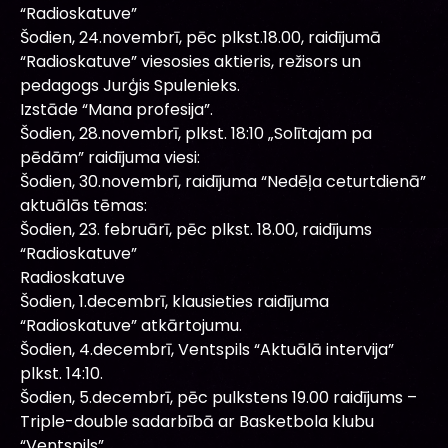
“Radioskatuve”
Šodien, 24.novembrī, pēc plkst.18.00, raidījumā
“Radioskatuve” viesosies aktieris, režisors un
pedagogs Jurģis Spulenieks.
Izstāde “Mana profesija”.
Šodien, 28.novembrī, plkst. 18:10 „Solītajam pa
pēdām” raidījuma viesi:
Šodien, 30.novembrī, raidījuma “Nedēļa ceturtdienā”
aktuālās tēmas:
Šodien, 23. februārī, pēc plkst. 18.00, raidījums
“Radioskatuve”
Radioskatuve
Šodien, 1.decembrī, klausieties raidījuma
“Radioskatuve” atkārtojumu.
Šodien, 4.decembrī, Ventspils “Aktuālā intervija”
plkst. 14:10.
Šodien, 5.decembrī, pēc pulkstens 19.00 raidījums –
Triple-double sadarbībā ar Basketbola klubu
“Ventspils”