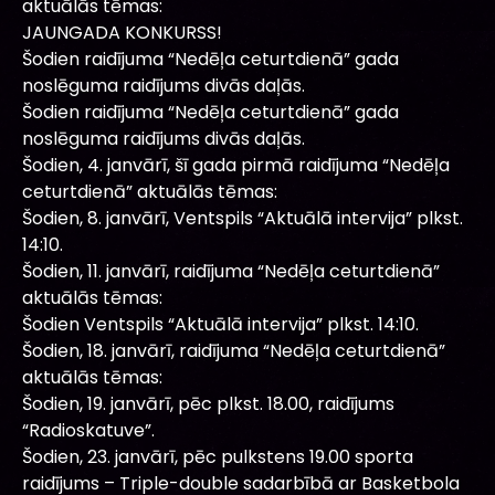
aktuālās tēmas:
JAUNGADA KONKURSS!
Šodien raidījuma “Nedēļa ceturtdienā” gada
noslēguma raidījums divās daļās.
Šodien raidījuma “Nedēļa ceturtdienā” gada
noslēguma raidījums divās daļās.
Šodien, 4. janvārī, šī gada pirmā raidījuma “Nedēļa
ceturtdienā” aktuālās tēmas:
Šodien, 8. janvārī, Ventspils “Aktuālā intervija” plkst.
14:10.
Šodien, 11. janvārī, raidījuma “Nedēļa ceturtdienā”
aktuālās tēmas:
Šodien Ventspils “Aktuālā intervija” plkst. 14:10.
Šodien, 18. janvārī, raidījuma “Nedēļa ceturtdienā”
aktuālās tēmas:
Šodien, 19. janvārī, pēc plkst. 18.00, raidījums
“Radioskatuve”.
Šodien, 23. janvārī, pēc pulkstens 19.00 sporta
raidījums – Triple-double sadarbībā ar Basketbola