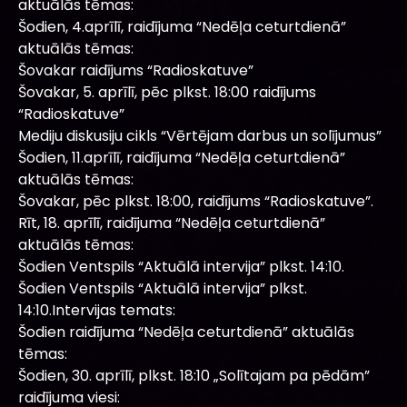
aktuālās tēmas:
Šodien, 4.aprīlī, raidījuma “Nedēļa ceturtdienā”
aktuālās tēmas:
Šovakar raidījums “Radioskatuve”
Šovakar, 5. aprīlī, pēc plkst. 18:00 raidījums
“Radioskatuve”
Mediju diskusiju cikls “Vērtējam darbus un solījumus”
Šodien, 11.aprīlī, raidījuma “Nedēļa ceturtdienā”
aktuālās tēmas:
Šovakar, pēc plkst. 18:00, raidījums “Radioskatuve”.
Rīt, 18. aprīlī, raidījuma “Nedēļa ceturtdienā”
aktuālās tēmas:
Šodien Ventspils “Aktuālā intervija” plkst. 14:10.
Šodien Ventspils “Aktuālā intervija” plkst.
14:10.Intervijas temats:
Šodien raidījuma “Nedēļa ceturtdienā” aktuālās
tēmas:
Šodien, 30. aprīlī, plkst. 18:10 „Solītajam pa pēdām”
raidījuma viesi: