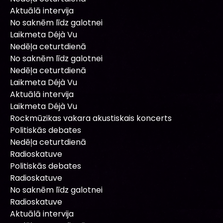
Aktuālā intervija
No saknēm līdz galotnei
Laikmeta Déjà Vu
Nedēļa ceturtdienā
No saknēm līdz galotnei
Nedēļa ceturtdienā
Laikmeta Déjà Vu
Aktuālā intervija
Laikmeta Déjà Vu
Rockmūzikas vakara akustiskais koncerts
Politiskās debates
Nedēļa ceturtdienā
Radioskatuve
Politiskās debates
Radioskatuve
No saknēm līdz galotnei
Radioskatuve
Aktuālā intervija