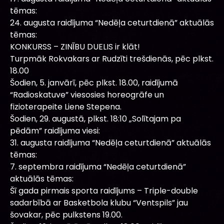
tēmas:
24. augusta raidījuma “Nedēļa ceturtdienā” aktuālās
tēmas:
KONKURSS – ZINĪBU DUELIS ir klāt!
Turpmāk Rokvakars ar Rudzīti trešdienās, pēc plkst.
18.00
Šodien, 5. janvārī, pēc plkst. 18.00, raidījumā
“Radioskatuve” viesosies horeogrāfe un
fizioterapeite Liene Stepena.
Šodien, 29. augustā, plkst. 18:10 „Solītajam pa
pēdām” raidījuma viesi:
31. augusta raidījuma “Nedēļa ceturtdienā” aktuālās
tēmas:
7. septembra raidījuma “Nedēļa ceturtdienā”
aktuālās tēmas:
Šī gada pirmais sporta raidījums – Triple-double
sadarbībā ar Basketbola klubu “Ventspils” jau
šovakar, pēc pulkstens 19.00.