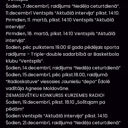
Šodien, 7.decembrī, raidījums “Nedēļa ceturtdienā”.
11.decembrī Ventspils “Aktuālā intervija” plkst. 14:10.
Pirmdien, 11. martā, plkst. 14:10 Ventspils “Aktuālā
intervija”.
Pirmdien, 18. martā, plkst. 14:10 Ventspils “Aktuālā
intervija”.
Šodien, pēc pulkstens 19.00 šī gada pēdējais sporta
raidījums – Triple-double sadarbībā ar Basketbola
klubu “Ventspils”.
Šodien, 14.decembrī, raidījums “Nedēļa ceturtdienā”
Šodien, 15.decembrī, pēc plkst.18.00, raidījumā
“Radioskatuve” viesosies Jauniešu “depo” Ēdolē
vadītāja Agnese Moldovāne.
ZIEMASSVĒTKU KONKURSS KURZEMES RADIO!
Šodien, 19.decembrī, plkst. 18:10 „Solītajam pa
pēdām”
Šodien Ventspils “Aktuālā intervija” plkst. 14:10.
Šodien, 21.decembrī, raidījuma “Nedēļa ceturtdienā”