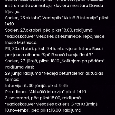
instrumentu darinātāju, klavieru meistaru Dāvidu
Kļaviņu.
Šodien, 23.oktobrī, Ventspils “Aktuālā intervija” plkst.
14:10.
Šodien, 27.oktobrī, pēc plkst.18.00, raidījumā
“Radioskatuve” viesosies dziesminiece, liepājniece
Inese Muižniece.
Rīt, 30.oktobrī, plkst. 9.45, intervija ar Intaru Busuli
par jauno albumu “Spēlē savā burvju flautā”.
Šodien, 27. jūnijā, plkst. 18:10 „Solītajam pa pēdām”
raidījuma viesi:
29. jūnija raidījuma “Nedēļa ceturtdienā” aktuālās
tēmas:
Intervija rīt, 30. jūnijā, plkst. 9:45
Pirmdienas “Aktuālā intervija” plkst. 14:10.
3. novembrī, pēc plkst.18.00, raidījumā
“Radioskatuve” viesosies aktieris Ģirts Krūmiņš.
10.novembrī, pēc plkst.18.00, raidījumā