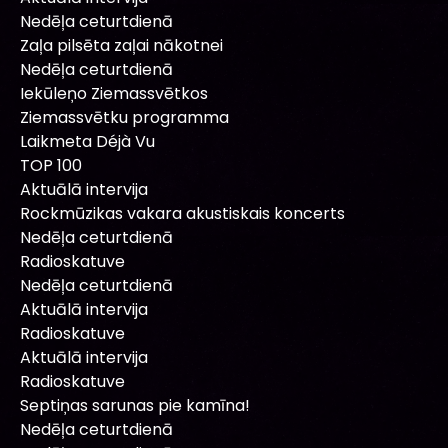
Nedēļa ceturtdienā
Zaļa pilsēta zaļai nākotnei
Nedēļa ceturtdienā
Iekūleņo Ziemassvētkos
Ziemassvētku programma
Laikmeta Déjà Vu
TOP 100
Aktuālā intervija
Rockmūzikas vakara akustiskais koncerts
Nedēļa ceturtdienā
Radioskatuve
Nedēļa ceturtdienā
Aktuālā intervija
Radioskatuve
Aktuālā intervija
Radioskatuve
Septiņas sarunas pie kamīna!
Nedēļa ceturtdienā