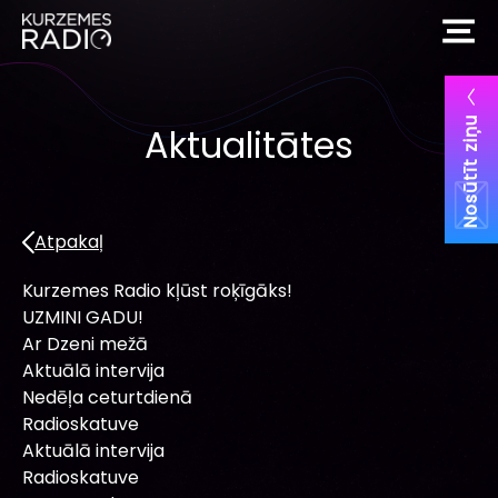
Nosūtīt ziņu
Aktualitātes
Atpakaļ
Kurzemes Radio kļūst roķīgāks!
UZMINI GADU!
Ar Dzeni mežā
Aktuālā intervija
Nedēļa ceturtdienā
Radioskatuve
Aktuālā intervija
Radioskatuve