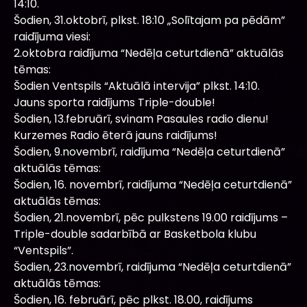
14:10.
Šodien, 31.oktobrī, plkst. 18:10 „Solītajam pa pēdām”
raidījuma viesi:
2.oktobra raidījuma “Nedēļa ceturtdienā” aktuālās
tēmas:
Šodien Ventspils “Aktuālā intervija” plkst. 14:10.
Jauns sporta raidījums Triple-double!
Šodien, 13.februārī, svinam Pasaules radio dienu!
Kurzemes Radio ēterā jauns raidījums!
Šodien, 9.novembrī, raidījuma “Nedēļa ceturtdienā”
aktuālās tēmas:
Šodien, 16. novembrī, raidījuma “Nedēļa ceturtdienā”
aktuālās tēmas:
Šodien, 21.novembrī, pēc pulkstens 19.00 raidījums –
Triple-double sadarbībā ar Basketbola klubu
“Ventspils”.
Šodien, 23.novembrī, raidījuma “Nedēļa ceturtdienā”
aktuālās tēmas:
Šodien, 16. februārī, pēc plkst. 18.00, raidījums