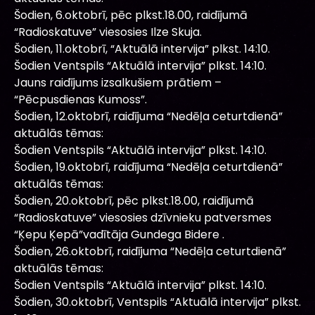
Šodien, 6.oktobrī, pēc plkst.18.00, raidījumā
“Radioskatuve” viesosies Ilze Skuja.
Šodien, 11.oktobrī, “Aktuālā intervija” plkst. 14:10.
Šodien Ventspils “Aktuālā intervija” plkst. 14:10.
Jauns raidījums izsalkušiem prātiem –
“Pēcpusdienas Kumoss”.
Šodien, 12.oktobrī, raidījuma “Nedēļa ceturtdienā”
aktuālās tēmas:
Šodien Ventspils “Aktuālā intervija” plkst. 14:10.
Šodien, 19.oktobrī, raidījuma “Nedēļa ceturtdienā”
aktuālās tēmas:
Šodien, 20.oktobrī, pēc plkst.18.00, raidījumā
“Radioskatuve” viesosies dzīvnieku patversmes
“Ķepu Ķepā”vadītāja Gundega Bidere .
Šodien, 26.oktobrī, raidījuma “Nedēļa ceturtdienā”
aktuālās tēmas:
Šodien Ventspils “Aktuālā intervija” plkst. 14:10.
Šodien, 30.oktobrī, Ventspils “Aktuālā intervija” plkst.