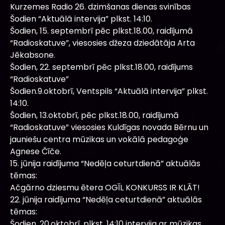
Kurzemes Radio 26. dzimšanas dienas svinības
Šodien “Aktuālā intervija” plkst. 14:10.
Šodien, 15. septembrī pēc plkst.18.00, raidījumā
“Radioskatuve”, viesosies džeza dziedātāja Arta
Jēkabsone.
Šodien, 22. septembrī pēc plkst.18.00, raidījums
“Radioskatuve”
Šodien.9.oktobrī, Ventspils “Aktuālā intervija” plkst.
14:10.
Šodien, 13.oktobrī, pēc plkst.18.00, raidījumā
“Radioskatuve” viesosies Kuldīgas novada Bērnu un
jauniešu centra mūzikas un vokālā pedagoģe
Agnese Čīče.
15. jūnija raidījuma “Nedēļa ceturtdienā” aktuālās
tēmas:
Ačgārno dziesmu ētera OGĪL KONKURSS IR KLĀT!
22. jūnija raidījuma “Nedēļa ceturtdienā” aktuālās
tēmas:
Šodien, 20.oktobrī, plkst. 14:10 intervija ar mūzikas