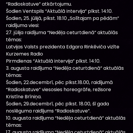
“Radioskatuve” atkārtojumu.
Šodien Ventspils “Aktuālā intervija” plkst. 14:10.
Šodien, 25. jūlijā, plkst. 18:10 „Solītajam pa pēdām”
raidījuma viesi:
27. jūlija raidījuma “Nedēļa ceturtdienā” aktuālās
tēmas:
Latvijas Valsts prezidenta Edgara Rinkēviča vizīte
Kurzemes Radio
Pirmdienas “Aktuālā intervija” plkst. 14:10.
3. augusta raidījuma “Nedēļa ceturtdienā” aktuālās
tēmas:
Šodien, 22.decembrī, pēc plkst.18.00, raidījumā
“Radioskatuve” viesosies horeogrāfe, režisore
Kristīne Brīniņa.
Šodien, 29.decembrī, pēc plkst. 18.00, šī gada
noslēguma raidījums “Radioskatuve”.
10. augusta raidījuma “Nedēļa ceturtdienā” aktuālās
tēmas:
17. augusta raidījuma “Nedēļa ceturtdienā” aktuālās