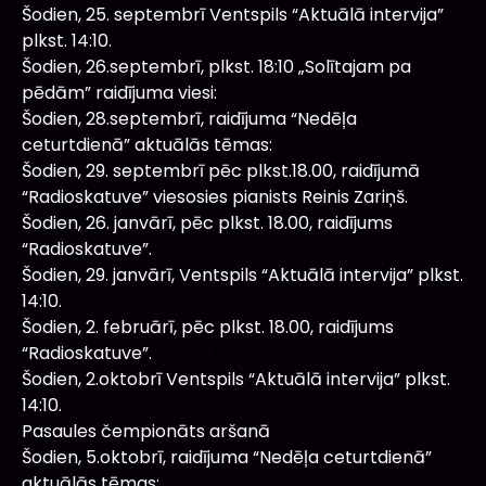
Šodien, 25. septembrī Ventspils “Aktuālā intervija”
plkst. 14:10.
Šodien, 26.septembrī, plkst. 18:10 „Solītajam pa
pēdām” raidījuma viesi:
Šodien, 28.septembrī, raidījuma “Nedēļa
ceturtdienā” aktuālās tēmas:
Šodien, 29. septembrī pēc plkst.18.00, raidījumā
“Radioskatuve” viesosies pianists Reinis Zariņš.
Šodien, 26. janvārī, pēc plkst. 18.00, raidījums
“Radioskatuve”.
Šodien, 29. janvārī, Ventspils “Aktuālā intervija” plkst.
14:10.
Šodien, 2. februārī, pēc plkst. 18.00, raidījums
“Radioskatuve”.
Šodien, 2.oktobrī Ventspils “Aktuālā intervija” plkst.
14:10.
Pasaules čempionāts aršanā
Šodien, 5.oktobrī, raidījuma “Nedēļa ceturtdienā”
aktuālās tēmas: