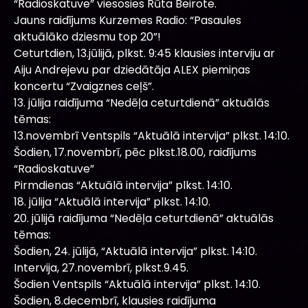
“Radioskatuve” viesosies Rūta Beirote.
Jauns raidījums Kurzemes Radio: “Pasaules
aktuālāko dziesmu top 20”!
Ceturtdien, 13.jūlijā, plkst. 9:45 klausies interviju ar
Aiju Andrejevu par dziedātāja ALEX piemiņas
koncertu “Zvaigznes ceļš”.
13. jūlija raidījuma “Nedēļa ceturtdienā” aktuālās
tēmas:
13.novembrī Ventspils “Aktuālā intervija” plkst. 14:10.
Šodien, 17.novembrī, pēc plkst.18.00, raidījums
“Radioskatuve”
Pirmdienas “Aktuālā intervija” plkst. 14:10.
18. jūlija “Aktuālā intervija” plkst. 14:10.
20. jūlijā raidījuma “Nedēļa ceturtdienā” aktuālās
tēmas:
Šodien, 24. jūlijā, “Aktuālā intervija” plkst. 14:10.
Intervija, 27.novembrī, plkst.9.45.
Šodien Ventspils “Aktuālā intervija” plkst. 14:10.
Šodien, 8.decembrī, klausies raidījuma