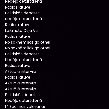
Nedēļa ceturtdienā
Radioskatuve
Politiskās debates
Nedēļa ceturtdienā
Radioskatuve
Laikmeta Déjà Vu
Radioskatuve
No saknēm līdz galotnei
No saknēm līdz galotnei
Politiskās debates
Nedēļa ceturtdienā
Radioskatuve
Aktuālā intervija
Radioskatuve
Aktuālā intervija
Aktuālā intervija
Politiskās debates
Nedēļa ceturtdienā
14.Saeimas vēlēšanas