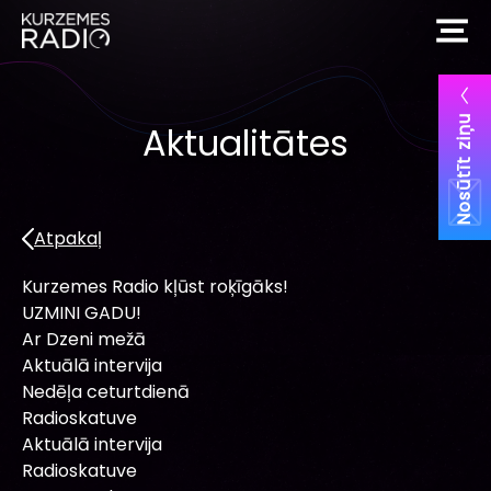
Nosūtīt ziņu
Aktualitātes
Atpakaļ
Kurzemes Radio kļūst roķīgāks!
UZMINI GADU!
Ar Dzeni mežā
Aktuālā intervija
Nedēļa ceturtdienā
Radioskatuve
Aktuālā intervija
Radioskatuve