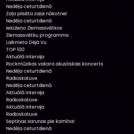
Nedēļa ceturtdienā
Zaļa pilsēta zaļai nākotnei
Nedēļa ceturtdienā
Iekūleņo Ziemassvētkos
Ziemassvētku programma
Laikmeta Déjà Vu
TOP 100
Aktuālā intervija
Rockmūzikas vakara akustiskais koncerts
Nedēļa ceturtdienā
Radioskatuve
Nedēļa ceturtdienā
Aktuālā intervija
Radioskatuve
Aktuālā intervija
Radioskatuve
Septiņas sarunas pie kamīna!
Nedēļa ceturtdienā