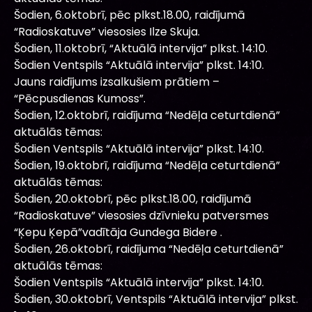
Šodien, 6.oktobrī, pēc plkst.18.00, raidījumā
“Radioskatuve” viesosies Ilze Skuja.
Šodien, 11.oktobrī, “Aktuālā intervija” plkst. 14:10.
Šodien Ventspils “Aktuālā intervija” plkst. 14:10.
Jauns raidījums izsalkušiem prātiem –
“Pēcpusdienas Kumoss”.
Šodien, 12.oktobrī, raidījuma “Nedēļa ceturtdienā”
aktuālās tēmas:
Šodien Ventspils “Aktuālā intervija” plkst. 14:10.
Šodien, 19.oktobrī, raidījuma “Nedēļa ceturtdienā”
aktuālās tēmas:
Šodien, 20.oktobrī, pēc plkst.18.00, raidījumā
“Radioskatuve” viesosies dzīvnieku patversmes
“Ķepu Ķepā”vadītāja Gundega Bidere .
Šodien, 26.oktobrī, raidījuma “Nedēļa ceturtdienā”
aktuālās tēmas:
Šodien Ventspils “Aktuālā intervija” plkst. 14:10.
Šodien, 30.oktobrī, Ventspils “Aktuālā intervija” plkst.