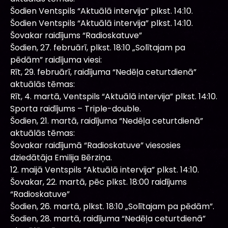
Šodien Ventspils “Aktuālā intervija” plkst. 14:10.
Šodien Ventspils “Aktuālā intervija” plkst. 14:10.
Šovakar raidījums “Radioskatuve”
Šodien, 27. februārī, plkst. 18:10 „Solītajam pa
pēdām” raidījuma viesi:
Rīt, 29. februārī, raidījuma “Nedēļa ceturtdienā”
aktuālās tēmas:
Rīt, 4. martā, Ventspils “Aktuālā intervija” plkst. 14:10.
Sporta raidījums – Triple-double.
Šodien, 21. martā, raidījuma “Nedēļa ceturtdienā”
aktuālās tēmas:
Šovakar raidījumā “Radioskatuve” viesosies
dziedātāja Emilija Bērziņa.
12. maijā Ventspils “Aktuālā intervija” plkst. 14:10.
Šovakar, 22. martā, pēc plkst. 18:00 raidījums
“Radioskatuve”
Šodien, 26. martā, plkst. 18:10 „Solītajam pa pēdām”.
Šodien, 28. martā, raidījuma “Nedēļa ceturtdienā”