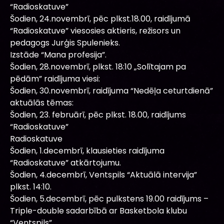
“Radioskatuve”
Šodien, 24.novembrī, pēc plkst.18.00, raidījumā
“Radioskatuve” viesosies aktieris, režisors un
pedagogs Jurģis Spulenieks.
Izstāde “Mana profesija”.
Šodien, 28.novembrī, plkst. 18:10 „Solītajam pa
pēdām” raidījuma viesi:
Šodien, 30.novembrī, raidījuma “Nedēļa ceturtdienā”
aktuālās tēmas:
Šodien, 23. februārī, pēc plkst. 18.00, raidījums
“Radioskatuve”
Radioskatuve
Šodien, 1.decembrī, klausieties raidījuma
“Radioskatuve” atkārtojumu.
Šodien, 4.decembrī, Ventspils “Aktuālā intervija”
plkst. 14:10.
Šodien, 5.decembrī, pēc pulkstens 19.00 raidījums –
Triple-double sadarbībā ar Basketbola klubu
“Ventspils”