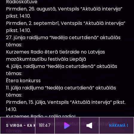
Radioskatuve
Pirmdien, 26. augustā, Ventspils “Aktuālā intervija”
plkst. 14:10.
Pirmdien, 2. septembrī, Ventspils “Aktuālā intervija”
plkst. 14:10.
27. jūnija raidījuma “Nedēļa ceturtdienā” aktuālās
tēmas:
Kurzemes Radio ēterā tiešraide no Latvijas
mazākumtautību festivāla Liepājā
4. jūlija, raidījuma “Nedēļa ceturtdienā” aktuālās
tēmas:
Ētera konkurss
11. jūlija raidījuma “Nedēļa ceturtdienā” aktuālās
tēmas:
Pirmdien, 15. jūlija, Ventspils “Aktuālā intervija” plkst.
14:10.
Kurzemes Radio – rallija radio!
18. jūlija raidījuma “Nedēļa ceturtdienā” aktuālās
181:44
ŠOBRĪD SKAN
AINARS VIRGA -
KA KUGIS
tēmas: