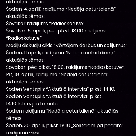
aktuālās tēmas:
Šodien, 4.aprīlī, raidījuma “Nedēļa ceturtdienā”
aktuālās tēmas:
Šovakar raidījums “Radioskatuve”
Šovakar, 5. aprīlī, pēc plkst. 18:00 raidījums
“Radioskatuve”
Mediju diskusiju cikls “Vērtējam darbus un solījumus”
Šodien, 11.aprīlī, raidījuma “Nedēļa ceturtdienā”
aktuālās tēmas:
Šovakar, pēc plkst. 18:00, raidījums “Radioskatuve”.
Rīt, 18. aprīlī, raidījuma “Nedēļa ceturtdienā”
aktuālās tēmas:
Šodien Ventspils “Aktuālā intervija” plkst. 14:10.
Šodien Ventspils “Aktuālā intervija” plkst.
14:10.Intervijas temats:
Šodien raidījuma “Nedēļa ceturtdienā” aktuālās
tēmas:
Šodien, 30. aprīlī, plkst. 18:10 „Solītajam pa pēdām”
raidījuma viesi: