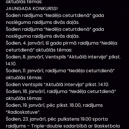
aktuālās tēmas:
JAUNGADA KONKURSS!
Šodien raidījuma “Nedēļa ceturtdienā” gada
noslēguma raidījums divās daļās.
Šodien raidījuma “Nedēļa ceturtdienā” gada
noslēguma raidījums divās daļās.
Šodien, 4. janvārī, šī gada pirmā raidījuma “Nedēļa
ceturtdienā” aktuālās tēmas:
Šodien, 8. janvārī, Ventspils “Aktuālā intervija” plkst.
14:10.
Šodien, 11. janvārī, raidījuma “Nedēļa ceturtdienā”
aktuālās tēmas:
Šodien Ventspils “Aktuālā intervija” plkst. 14:10.
Šodien, 18. janvārī, raidījuma “Nedēļa ceturtdienā”
aktuālās tēmas:
Šodien, 19. janvārī, pēc plkst. 18.00, raidījums
“Radioskatuve”.
Šodien, 23. janvārī, pēc pulkstens 19.00 sporta
raidījums – Triple-double sadarbībā ar Basketbola