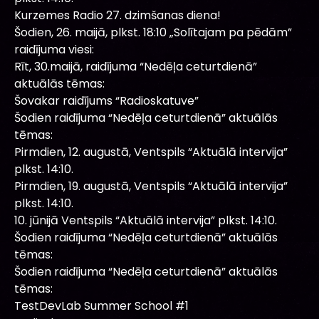
Kurzemes Radio 27. dzimšanas diena!
Šodien, 26. maijā, plkst. 18:10 „Solītajam pa pēdām”
raidījuma viesi:
Rīt, 30.maijā, raidījuma “Nedēļa ceturtdienā”
aktuālās tēmas:
Šovakar raidījums “Radioskatuve”
Šodien raidījuma “Nedēļa ceturtdienā” aktuālās
tēmas:
Pirmdien, 12. augustā, Ventspils “Aktuālā intervija”
plkst. 14:10.
Pirmdien, 19. augustā, Ventspils “Aktuālā intervija”
plkst. 14:10.
10. jūnijā Ventspils “Aktuālā intervija” plkst. 14:10.
Šodien raidījuma “Nedēļa ceturtdienā” aktuālās
tēmas:
Šodien raidījuma “Nedēļa ceturtdienā” aktuālās
tēmas:
TestDevLab Summer School #1