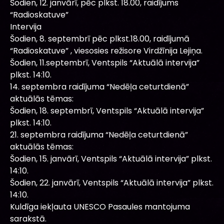
Šodien, 12. janvārī, pēc plkst. 18.00, raidījums
“Radioskatuve”
Intervija
Šodien, 8. septembrī pēc plkst.18.00, raidījumā
“Radioskatuve” , viesosies režisore Virdžīnija Lejiņa.
Šodien, 11.septembrī, Ventspils “Aktuālā intervija”
plkst. 14:10.
14. septembra raidījuma “Nedēļa ceturtdienā”
aktuālās tēmas:
Šodien, 18. septembrī, Ventspils “Aktuālā intervija”
plkst. 14:10.
21. septembra raidījuma “Nedēļa ceturtdienā”
aktuālās tēmas:
Šodien, 15. janvārī, Ventspils “Aktuālā intervija” plkst.
14:10.
Šodien, 22. janvārī, Ventspils “Aktuālā intervija” plkst.
14:10.
Kuldīga iekļauta UNESCO Pasaules mantojuma
sarakstā.