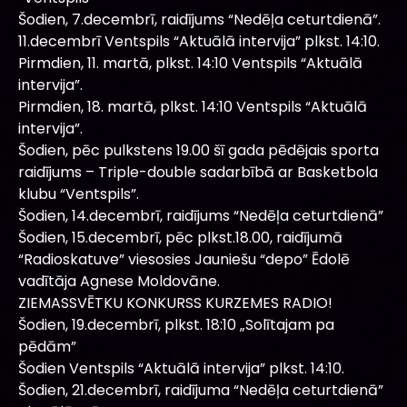
Šodien, 7.decembrī, raidījums “Nedēļa ceturtdienā”.
11.decembrī Ventspils “Aktuālā intervija” plkst. 14:10.
Pirmdien, 11. martā, plkst. 14:10 Ventspils “Aktuālā
intervija”.
Pirmdien, 18. martā, plkst. 14:10 Ventspils “Aktuālā
intervija”.
Šodien, pēc pulkstens 19.00 šī gada pēdējais sporta
raidījums – Triple-double sadarbībā ar Basketbola
klubu “Ventspils”.
Šodien, 14.decembrī, raidījums “Nedēļa ceturtdienā”
Šodien, 15.decembrī, pēc plkst.18.00, raidījumā
“Radioskatuve” viesosies Jauniešu “depo” Ēdolē
vadītāja Agnese Moldovāne.
ZIEMASSVĒTKU KONKURSS KURZEMES RADIO!
Šodien, 19.decembrī, plkst. 18:10 „Solītajam pa
pēdām”
Šodien Ventspils “Aktuālā intervija” plkst. 14:10.
Šodien, 21.decembrī, raidījuma “Nedēļa ceturtdienā”