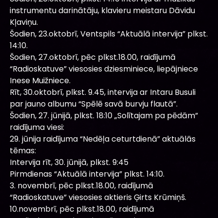
instrumentu darinātāju, klavieru meistaru Dāvidu
Kļaviņu.
Šodien, 23.oktobrī, Ventspils “Aktuālā intervija” plkst.
14:10.
Šodien, 27.oktobrī, pēc plkst.18.00, raidījumā
“Radioskatuve” viesosies dziesminiece, liepājniece
Inese Muižniece.
Rīt, 30.oktobrī, plkst. 9.45, intervija ar Intaru Busuli
par jauno albumu “Spēlē savā burvju flautā”.
Šodien, 27. jūnijā, plkst. 18:10 „Solītajam pa pēdām”
raidījuma viesi:
29. jūnija raidījuma “Nedēļa ceturtdienā” aktuālās
tēmas:
Intervija rīt, 30. jūnijā, plkst. 9:45
Pirmdienas “Aktuālā intervija” plkst. 14:10.
3. novembrī, pēc plkst.18.00, raidījumā
“Radioskatuve” viesosies aktieris Ģirts Krūmiņš.
10.novembrī, pēc plkst.18.00, raidījumā