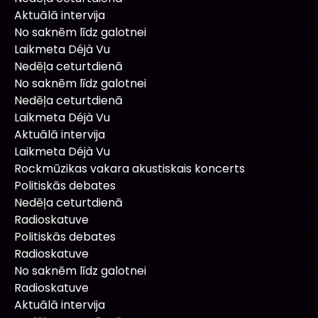
Aktuālā intervija
No saknēm līdz galotnei
Laikmeta Déjà Vu
Nedēļa ceturtdienā
No saknēm līdz galotnei
Nedēļa ceturtdienā
Laikmeta Déjà Vu
Aktuālā intervija
Laikmeta Déjà Vu
Rockmūzikas vakara akustiskais koncerts
Politiskās debates
Nedēļa ceturtdienā
Radioskatuve
Politiskās debates
Radioskatuve
No saknēm līdz galotnei
Radioskatuve
Aktuālā intervija