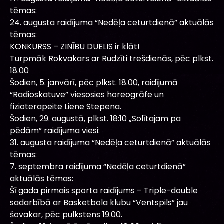
tēmas:
24. augusta raidījuma “Nedēļa ceturtdienā” aktuālās
tēmas:
KONKURSS – ZINĪBU DUELIS ir klāt!
Turpmāk Rokvakars ar Rudzīti trešdienās, pēc plkst.
18.00
Šodien, 5. janvārī, pēc plkst. 18.00, raidījumā
“Radioskatuve” viesosies horeogrāfe un
fizioterapeite Liene Stepena.
Šodien, 29. augustā, plkst. 18:10 „Solītajam pa
pēdām” raidījuma viesi:
31. augusta raidījuma “Nedēļa ceturtdienā” aktuālās
tēmas:
7. septembra raidījuma “Nedēļa ceturtdienā”
aktuālās tēmas:
Šī gada pirmais sporta raidījums – Triple-double
sadarbībā ar Basketbola klubu “Ventspils” jau
šovakar, pēc pulkstens 19.00.