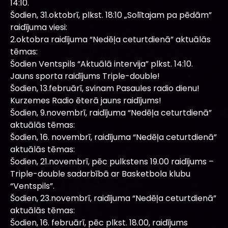
14:10.
Šodien, 31.oktobrī, plkst. 18:10 „Solītajam pa pēdām”
raidījuma viesi:
2.oktobra raidījuma “Nedēļa ceturtdienā” aktuālās
tēmas:
Šodien Ventspils “Aktuālā intervija” plkst. 14:10.
Jauns sporta raidījums Triple-double!
Šodien, 13.februārī, svinam Pasaules radio dienu!
Kurzemes Radio ēterā jauns raidījums!
Šodien, 9.novembrī, raidījuma “Nedēļa ceturtdienā”
aktuālās tēmas:
Šodien, 16. novembrī, raidījuma “Nedēļa ceturtdienā”
aktuālās tēmas:
Šodien, 21.novembrī, pēc pulkstens 19.00 raidījums –
Triple-double sadarbībā ar Basketbola klubu
“Ventspils”.
Šodien, 23.novembrī, raidījuma “Nedēļa ceturtdienā”
aktuālās tēmas:
Šodien, 16. februārī, pēc plkst. 18.00, raidījums