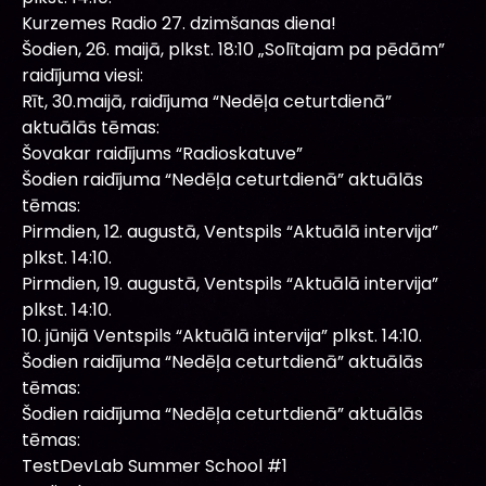
Kurzemes Radio 27. dzimšanas diena!
Šodien, 26. maijā, plkst. 18:10 „Solītajam pa pēdām”
raidījuma viesi:
Rīt, 30.maijā, raidījuma “Nedēļa ceturtdienā”
aktuālās tēmas:
Šovakar raidījums “Radioskatuve”
Šodien raidījuma “Nedēļa ceturtdienā” aktuālās
tēmas:
Pirmdien, 12. augustā, Ventspils “Aktuālā intervija”
plkst. 14:10.
Pirmdien, 19. augustā, Ventspils “Aktuālā intervija”
plkst. 14:10.
10. jūnijā Ventspils “Aktuālā intervija” plkst. 14:10.
Šodien raidījuma “Nedēļa ceturtdienā” aktuālās
tēmas:
Šodien raidījuma “Nedēļa ceturtdienā” aktuālās
tēmas:
TestDevLab Summer School #1