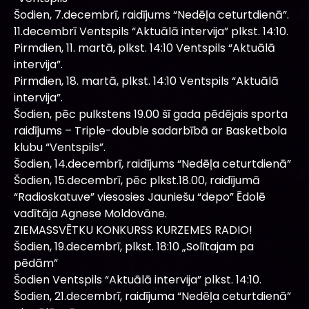
Šodien, 7.decembrī, raidījums “Nedēļa ceturtdienā”.
11.decembrī Ventspils “Aktuālā intervija” plkst. 14:10.
Pirmdien, 11. martā, plkst. 14:10 Ventspils “Aktuālā
intervija”.
Pirmdien, 18. martā, plkst. 14:10 Ventspils “Aktuālā
intervija”.
Šodien, pēc pulkstens 19.00 šī gada pēdējais sporta
raidījums – Triple-double sadarbībā ar Basketbola
klubu “Ventspils”.
Šodien, 14.decembrī, raidījums “Nedēļa ceturtdienā”
Šodien, 15.decembrī, pēc plkst.18.00, raidījumā
“Radioskatuve” viesosies Jauniešu “depo” Ēdolē
vadītāja Agnese Moldovāne.
ZIEMASSVĒTKU KONKURSS KURZEMES RADIO!
Šodien, 19.decembrī, plkst. 18:10 „Solītajam pa
pēdām”
Šodien Ventspils “Aktuālā intervija” plkst. 14:10.
Šodien, 21.decembrī, raidījuma “Nedēļa ceturtdienā”