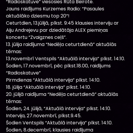
“Radioskatuve” viesosies Rūta Beirote.
Jauns raidījums Kurzemes Radio: “Pasaules
aktuālāko dziesmu top 20”!
Ceturtdien, 13.jūlijā, plkst. 9:45 klausies interviju ar
Aiju Andrejevu par dziedātāja ALEX piemiņas
koncertu “Zvaigznes ceļš”.
13. jūlija raidījuma “Nedēļa ceturtdienā” aktuālās
tēmas:
13.novembrī Ventspils “Aktuālā intervija” plkst. 14:10.
Šodien, 17.novembrī, pēc plkst.18.00, raidījums
“Radioskatuve”
Pirmdienas “Aktuālā intervija” plkst. 14:10.
18. jūlija “Aktuālā intervija” plkst. 14:10.
20. jūlijā raidījuma “Nedēļa ceturtdienā” aktuālās
tēmas:
Šodien, 24. jūlijā, “Aktuālā intervija” plkst. 14:10.
Intervija, 27.novembrī, plkst.9.45.
Šodien Ventspils “Aktuālā intervija” plkst. 14:10.
Šodien, 8.decembrī, klausies raidījuma