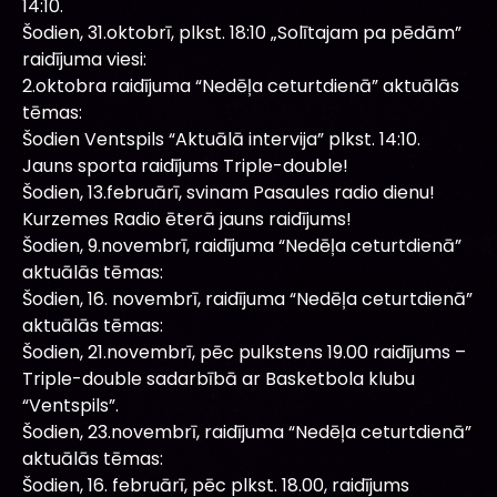
14:10.
Šodien, 31.oktobrī, plkst. 18:10 „Solītajam pa pēdām”
raidījuma viesi:
2.oktobra raidījuma “Nedēļa ceturtdienā” aktuālās
tēmas:
Šodien Ventspils “Aktuālā intervija” plkst. 14:10.
Jauns sporta raidījums Triple-double!
Šodien, 13.februārī, svinam Pasaules radio dienu!
Kurzemes Radio ēterā jauns raidījums!
Šodien, 9.novembrī, raidījuma “Nedēļa ceturtdienā”
aktuālās tēmas:
Šodien, 16. novembrī, raidījuma “Nedēļa ceturtdienā”
aktuālās tēmas:
Šodien, 21.novembrī, pēc pulkstens 19.00 raidījums –
Triple-double sadarbībā ar Basketbola klubu
“Ventspils”.
Šodien, 23.novembrī, raidījuma “Nedēļa ceturtdienā”
aktuālās tēmas:
Šodien, 16. februārī, pēc plkst. 18.00, raidījums