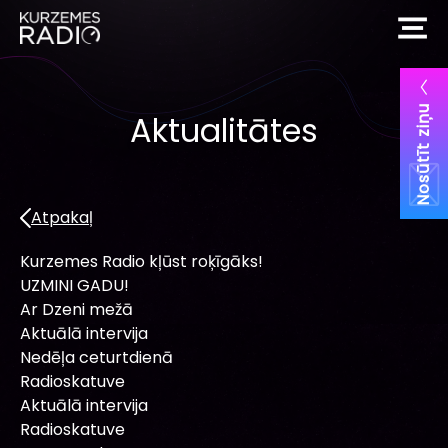
Nosūtīt ziņu
Aktualitātes
Atpakaļ
Kurzemes Radio kļūst roķīgāks!
UZMINI GADU!
Ar Dzeni mežā
Aktuālā intervija
Nedēļa ceturtdienā
Radioskatuve
Aktuālā intervija
Radioskatuve