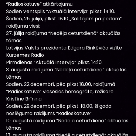
“Radioskatuve” atkārtojumu.
Šodien Ventspils “Aktuālā intervija” plkst. 14:10.
Šodien, 25. jūlijā, plkst. 18:10 „Solītajam pa pēdām”
raidījuma viesi:
27. jūlija raidījuma “Nedēļa ceturtdienā” aktuālās
tēmas:
Latvijas Valsts prezidenta Edgara Rinkēviča vizīte
Kurzemes Radio
Pirmdienas “Aktuālā intervija” plkst. 14:10.
3. augusta raidījuma “Nedēļa ceturtdienā” aktuālās
tēmas:
Šodien, 22.decembrī, pēc plkst.18.00, raidījumā
“Radioskatuve” viesosies horeogrāfe, režisore
Kristīne Brīniņa.
Šodien, 29.decembrī, pēc plkst. 18.00, šī gada
noslēguma raidījums “Radioskatuve”.
10. augusta raidījuma “Nedēļa ceturtdienā” aktuālās
tēmas:
17. augusta raidījuma “Nedēļa ceturtdienā” aktuālās