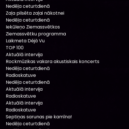
Nedēļa ceturtdienā
Zaļa pilsēta zaļai nākotnei
Nedēļa ceturtdienā
Iekūleņo Ziemassvētkos
Ziemassvētku programma
Laikmeta Déjà Vu
TOP 100
Aktuālā intervija
Rockmūzikas vakara akustiskais koncerts
Nedēļa ceturtdienā
Radioskatuve
Nedēļa ceturtdienā
Aktuālā intervija
Radioskatuve
Aktuālā intervija
Radioskatuve
Septiņas sarunas pie kamīna!
Nedēļa ceturtdienā