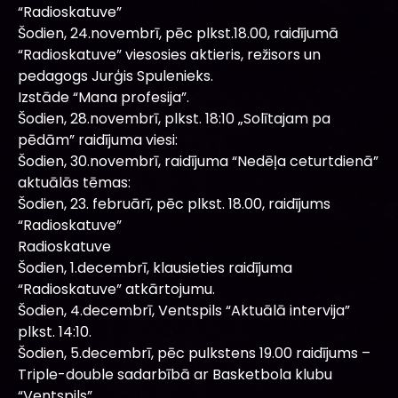
“Radioskatuve”
Šodien, 24.novembrī, pēc plkst.18.00, raidījumā
“Radioskatuve” viesosies aktieris, režisors un
pedagogs Jurģis Spulenieks.
Izstāde “Mana profesija”.
Šodien, 28.novembrī, plkst. 18:10 „Solītajam pa
pēdām” raidījuma viesi:
Šodien, 30.novembrī, raidījuma “Nedēļa ceturtdienā”
aktuālās tēmas:
Šodien, 23. februārī, pēc plkst. 18.00, raidījums
“Radioskatuve”
Radioskatuve
Šodien, 1.decembrī, klausieties raidījuma
“Radioskatuve” atkārtojumu.
Šodien, 4.decembrī, Ventspils “Aktuālā intervija”
plkst. 14:10.
Šodien, 5.decembrī, pēc pulkstens 19.00 raidījums –
Triple-double sadarbībā ar Basketbola klubu
“Ventspils”