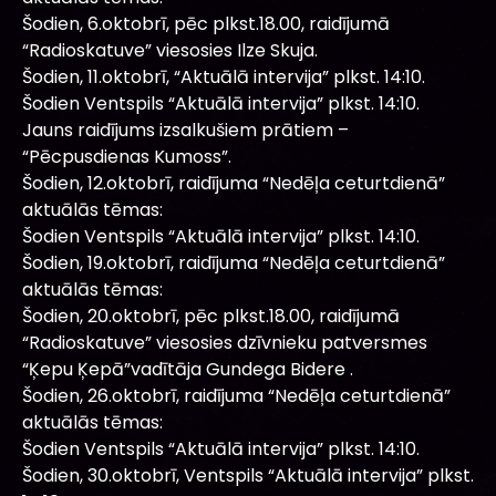
Šodien, 6.oktobrī, pēc plkst.18.00, raidījumā
“Radioskatuve” viesosies Ilze Skuja.
Šodien, 11.oktobrī, “Aktuālā intervija” plkst. 14:10.
Šodien Ventspils “Aktuālā intervija” plkst. 14:10.
Jauns raidījums izsalkušiem prātiem –
“Pēcpusdienas Kumoss”.
Šodien, 12.oktobrī, raidījuma “Nedēļa ceturtdienā”
aktuālās tēmas:
Šodien Ventspils “Aktuālā intervija” plkst. 14:10.
Šodien, 19.oktobrī, raidījuma “Nedēļa ceturtdienā”
aktuālās tēmas:
Šodien, 20.oktobrī, pēc plkst.18.00, raidījumā
“Radioskatuve” viesosies dzīvnieku patversmes
“Ķepu Ķepā”vadītāja Gundega Bidere .
Šodien, 26.oktobrī, raidījuma “Nedēļa ceturtdienā”
aktuālās tēmas:
Šodien Ventspils “Aktuālā intervija” plkst. 14:10.
Šodien, 30.oktobrī, Ventspils “Aktuālā intervija” plkst.