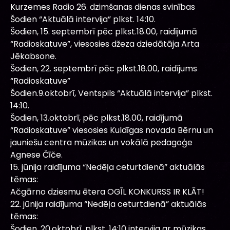
Kurzemes Radio 26. dzimšanas dienas svinības
Šodien “Aktuālā intervija” plkst. 14:10.
Šodien, 15. septembrī pēc plkst.18.00, raidījumā
“Radioskatuve”, viesosies džeza dziedātāja Arta
Jēkabsone.
Šodien, 22. septembrī pēc plkst.18.00, raidījums
“Radioskatuve”
Šodien.9.oktobrī, Ventspils “Aktuālā intervija” plkst.
14:10.
Šodien, 13.oktobrī, pēc plkst.18.00, raidījumā
“Radioskatuve” viesosies Kuldīgas novada Bērnu un
jauniešu centra mūzikas un vokālā pedagoģe
Agnese Čīče.
15. jūnija raidījuma “Nedēļa ceturtdienā” aktuālās
tēmas:
Ačgārno dziesmu ētera OGĪL KONKURSS IR KLĀT!
22. jūnija raidījuma “Nedēļa ceturtdienā” aktuālās
tēmas:
Šodien, 20.oktobrī, plkst. 14:10 intervija ar mūzikas