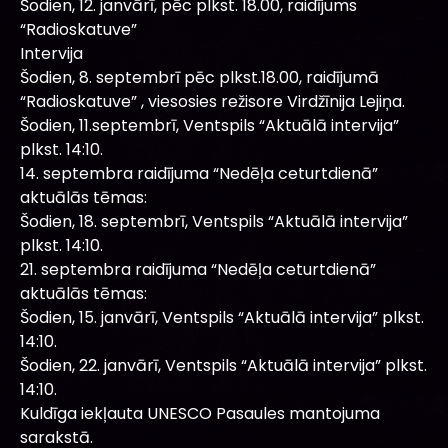
Šodien, 12. janvārī, pēc plkst. 18.00, raidījums
“Radioskatuve”
Intervija
Šodien, 8. septembrī pēc plkst.18.00, raidījumā
“Radioskatuve” , viesosies režisore Virdžīnija Lejiņa.
Šodien, 11.septembrī, Ventspils “Aktuālā intervija”
plkst. 14:10.
14. septembra raidījuma “Nedēļa ceturtdienā”
aktuālās tēmas:
Šodien, 18. septembrī, Ventspils “Aktuālā intervija”
plkst. 14:10.
21. septembra raidījuma “Nedēļa ceturtdienā”
aktuālās tēmas:
Šodien, 15. janvārī, Ventspils “Aktuālā intervija” plkst.
14:10.
Šodien, 22. janvārī, Ventspils “Aktuālā intervija” plkst.
14:10.
Kuldīga iekļauta UNESCO Pasaules mantojuma
sarakstā.