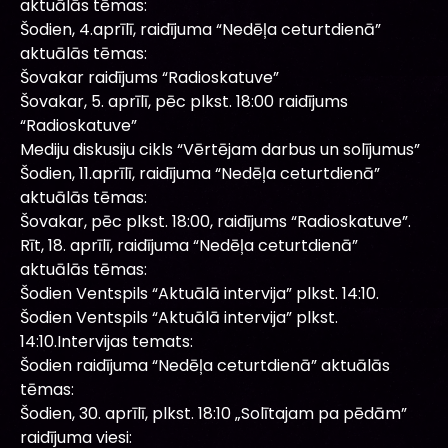
aktuālās tēmas:
Šodien, 4.aprīlī, raidījuma “Nedēļa ceturtdienā”
aktuālās tēmas:
Šovakar raidījums “Radioskatuve”
Šovakar, 5. aprīlī, pēc plkst. 18:00 raidījums
“Radioskatuve”
Mediju diskusiju cikls “Vērtējam darbus un solījumus”
Šodien, 11.aprīlī, raidījuma “Nedēļa ceturtdienā”
aktuālās tēmas:
Šovakar, pēc plkst. 18:00, raidījums “Radioskatuve”.
Rīt, 18. aprīlī, raidījuma “Nedēļa ceturtdienā”
aktuālās tēmas:
Šodien Ventspils “Aktuālā intervija” plkst. 14:10.
Šodien Ventspils “Aktuālā intervija” plkst.
14:10.Intervijas temats:
Šodien raidījuma “Nedēļa ceturtdienā” aktuālās
tēmas:
Šodien, 30. aprīlī, plkst. 18:10 „Solītajam pa pēdām”
raidījuma viesi: