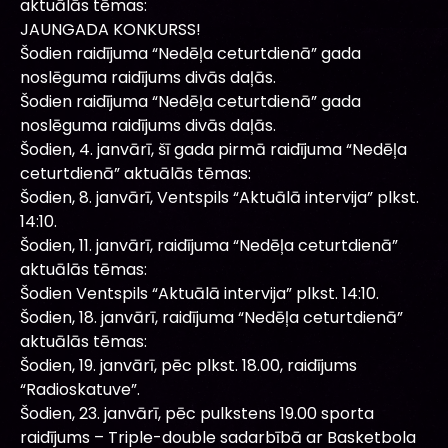
aktuālās tēmas:
JAUNGADA KONKURSS!
Šodien raidījuma “Nedēļa ceturtdienā” gada
noslēguma raidījums divās daļās.
Šodien raidījuma “Nedēļa ceturtdienā” gada
noslēguma raidījums divās daļās.
Šodien, 4. janvārī, šī gada pirmā raidījuma “Nedēļa
ceturtdienā” aktuālās tēmas:
Šodien, 8. janvārī, Ventspils “Aktuālā intervija” plkst.
14:10.
Šodien, 11. janvārī, raidījuma “Nedēļa ceturtdienā”
aktuālās tēmas:
Šodien Ventspils “Aktuālā intervija” plkst. 14:10.
Šodien, 18. janvārī, raidījuma “Nedēļa ceturtdienā”
aktuālās tēmas:
Šodien, 19. janvārī, pēc plkst. 18.00, raidījums
“Radioskatuve”.
Šodien, 23. janvārī, pēc pulkstens 19.00 sporta
raidījums – Triple-double sadarbībā ar Basketbola