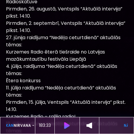
Radioskatuve
Pirmdien, 26. augustā, Ventspils “Aktuālā intervija”
plkst. 14:10.
Pirmdien, 2. septembrī, Ventspils “Aktuālā intervija”
plkst. 14:10.
27. jūnija raidījuma “Nedēļa ceturtdienā” aktuālās
tēmas:
Kurzemes Radio ēterā tiešraide no Latvijas
mazākumtautību festivāla Liepājā
4. jūlija, raidījuma “Nedēļa ceturtdienā” aktuālās
tēmas:
Ētera konkurss
11. jūlija raidījuma “Nedēļa ceturtdienā” aktuālās
tēmas:
Pirmdien, 15. jūlija, Ventspils “Aktuālā intervija” plkst.
14:10.
Kurzemes Radio – rallija radio!
18. jūlija raidījuma “Nedēļa ceturtdienā” aktuālās
183:29
ŠOBRĪD SKAN
NIRVANA -
LITHIUM
tēmas: