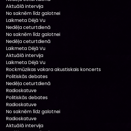
Aktuālā intervija
No saknēm līdz galotnei
Laikmeta Déjà Vu
Nedēļa ceturtdienā
No saknēm līdz galotnei
Nedēļa ceturtdienā
Laikmeta Déjà Vu
Aktuālā intervija
Laikmeta Déjà Vu
Rockmūzikas vakara akustiskais koncerts
Politiskās debates
Nedēļa ceturtdienā
Radioskatuve
Politiskās debates
Radioskatuve
No saknēm līdz galotnei
Radioskatuve
Aktuālā intervija