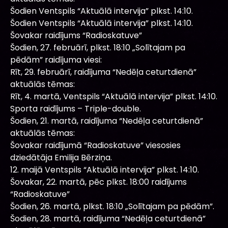
Šodien Ventspils “Aktuālā intervija” plkst. 14:10.
Šodien Ventspils “Aktuālā intervija” plkst. 14:10.
Šovakar raidījums “Radioskatuve”
Šodien, 27. februārī, plkst. 18:10 „Solītajam pa
pēdām” raidījuma viesi:
Rīt, 29. februārī, raidījuma “Nedēļa ceturtdienā”
aktuālās tēmas:
Rīt, 4. martā, Ventspils “Aktuālā intervija” plkst. 14:10.
Sporta raidījums – Triple-double.
Šodien, 21. martā, raidījuma “Nedēļa ceturtdienā”
aktuālās tēmas:
Šovakar raidījumā “Radioskatuve” viesosies
dziedātāja Emilija Bērziņa.
12. maijā Ventspils “Aktuālā intervija” plkst. 14:10.
Šovakar, 22. martā, pēc plkst. 18:00 raidījums
“Radioskatuve”
Šodien, 26. martā, plkst. 18:10 „Solītajam pa pēdām”.
Šodien, 28. martā, raidījuma “Nedēļa ceturtdienā”