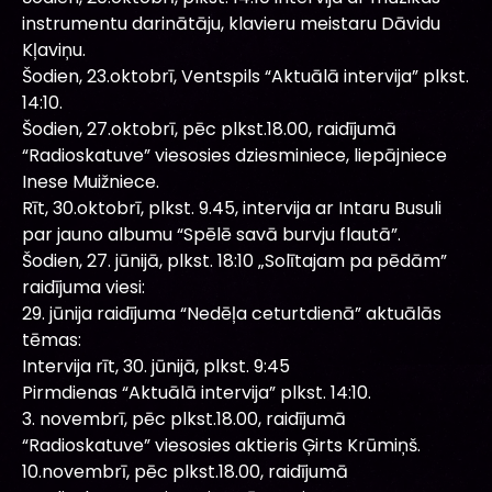
instrumentu darinātāju, klavieru meistaru Dāvidu
Kļaviņu.
Šodien, 23.oktobrī, Ventspils “Aktuālā intervija” plkst.
14:10.
Šodien, 27.oktobrī, pēc plkst.18.00, raidījumā
“Radioskatuve” viesosies dziesminiece, liepājniece
Inese Muižniece.
Rīt, 30.oktobrī, plkst. 9.45, intervija ar Intaru Busuli
par jauno albumu “Spēlē savā burvju flautā”.
Šodien, 27. jūnijā, plkst. 18:10 „Solītajam pa pēdām”
raidījuma viesi:
29. jūnija raidījuma “Nedēļa ceturtdienā” aktuālās
tēmas:
Intervija rīt, 30. jūnijā, plkst. 9:45
Pirmdienas “Aktuālā intervija” plkst. 14:10.
3. novembrī, pēc plkst.18.00, raidījumā
“Radioskatuve” viesosies aktieris Ģirts Krūmiņš.
10.novembrī, pēc plkst.18.00, raidījumā