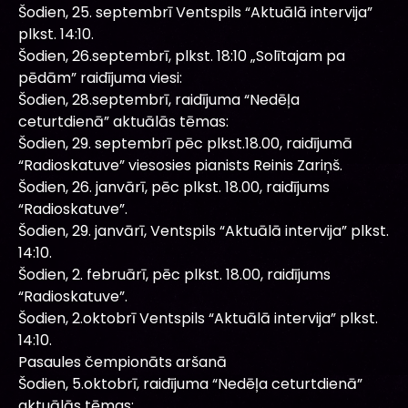
Šodien, 25. septembrī Ventspils “Aktuālā intervija”
plkst. 14:10.
Šodien, 26.septembrī, plkst. 18:10 „Solītajam pa
pēdām” raidījuma viesi:
Šodien, 28.septembrī, raidījuma “Nedēļa
ceturtdienā” aktuālās tēmas:
Šodien, 29. septembrī pēc plkst.18.00, raidījumā
“Radioskatuve” viesosies pianists Reinis Zariņš.
Šodien, 26. janvārī, pēc plkst. 18.00, raidījums
“Radioskatuve”.
Šodien, 29. janvārī, Ventspils “Aktuālā intervija” plkst.
14:10.
Šodien, 2. februārī, pēc plkst. 18.00, raidījums
“Radioskatuve”.
Šodien, 2.oktobrī Ventspils “Aktuālā intervija” plkst.
14:10.
Pasaules čempionāts aršanā
Šodien, 5.oktobrī, raidījuma “Nedēļa ceturtdienā”
aktuālās tēmas: