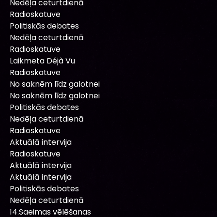
Nedēļa ceturtdienā
Radioskatuve
Politiskās debates
Nedēļa ceturtdienā
Radioskatuve
Laikmeta Déjà Vu
Radioskatuve
No saknēm līdz galotnei
No saknēm līdz galotnei
Politiskās debates
Nedēļa ceturtdienā
Radioskatuve
Aktuālā intervija
Radioskatuve
Aktuālā intervija
Aktuālā intervija
Politiskās debates
Nedēļa ceturtdienā
14.Saeimas vēlēšanas