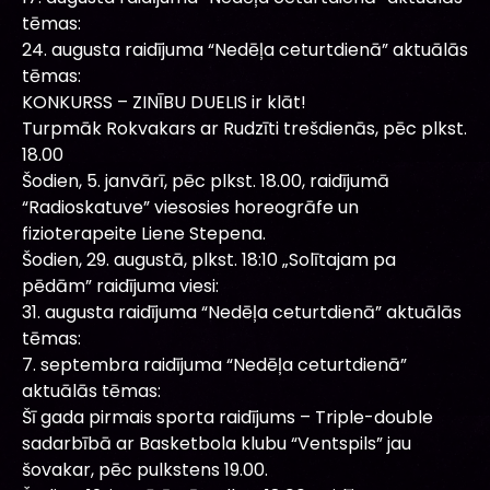
tēmas:
24. augusta raidījuma “Nedēļa ceturtdienā” aktuālās
tēmas:
KONKURSS – ZINĪBU DUELIS ir klāt!
Turpmāk Rokvakars ar Rudzīti trešdienās, pēc plkst.
18.00
Šodien, 5. janvārī, pēc plkst. 18.00, raidījumā
“Radioskatuve” viesosies horeogrāfe un
fizioterapeite Liene Stepena.
Šodien, 29. augustā, plkst. 18:10 „Solītajam pa
pēdām” raidījuma viesi:
31. augusta raidījuma “Nedēļa ceturtdienā” aktuālās
tēmas:
7. septembra raidījuma “Nedēļa ceturtdienā”
aktuālās tēmas:
Šī gada pirmais sporta raidījums – Triple-double
sadarbībā ar Basketbola klubu “Ventspils” jau
šovakar, pēc pulkstens 19.00.