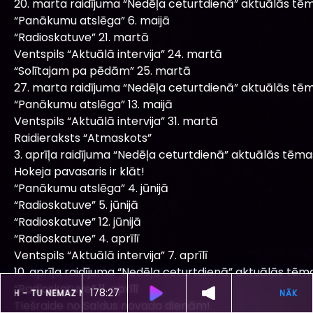
20. marta raidījuma “Nedēļa ceturtdienā” aktuālās tēm
“Panākumu atslēga” 6. maijā
“Radioskatuve” 21. martā
Ventspils “Aktuālā intervija” 24. martā
“Solītajam pa pēdām” 25. martā
27. marta raidījuma “Nedēļa ceturtdienā” aktuālās tēm
“Panākumu atslēga” 13. maijā
Ventspils “Aktuālā intervija” 31. martā
Raidieraksts “Atmaskots”
3. aprīļa raidījuma “Nedēļa ceturtdienā” aktuālās tēma
Hokeja pavasaris ir klāt!
“Panākumu atslēga” 4. jūnijā
“Radioskatuve” 5. jūnijā
“Radioskatuve” 12. jūnijā
“Radioskatuve” 4. aprīlī
Ventspils “Aktuālā intervija” 7. aprīlī
10. aprīļa raidījuma “Nedēļa ceturtdienā” aktuālās tēm
“Radioskatuve” 11. aprīlī
178:24
ŠOBRĪD SKAN
CHRIS NOAH -
TU NEMAZ NENOJAUT
Tiešraide no Saldus novada dienām!