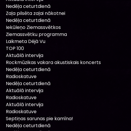
Nedēļa ceturtdienā
Zaļa pilsēta zaļai nākotnei
Nedēļa ceturtdienā
Iekūleņo Ziemassvētkos
Ziemassvētku programma
Laikmeta Déjà Vu
TOP 100
Aktuālā intervija
Rockmūzikas vakara akustiskais koncerts
Nedēļa ceturtdienā
Radioskatuve
Nedēļa ceturtdienā
Aktuālā intervija
Radioskatuve
Aktuālā intervija
Radioskatuve
Septiņas sarunas pie kamīna!
Nedēļa ceturtdienā