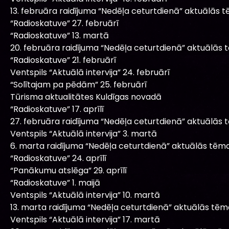
13. februāra raidījuma “Nedēļa ceturtdienā” aktuālās 
“Radioskatuve” 27. februārī
“Radioskatuve” 13. martā
20. februāra raidījuma “Nedēļa ceturtdienā” aktuālās 
“Radioskatuve” 21. februārī
Ventspils “Aktuālā intervija” 24. februārī
“Solītajam pa pēdām” 25. februārī
Tūrisma aktualitātes Kuldīgas novadā
“Radioskatuve” 17. aprīlī
27. februāra raidījuma “Nedēļa ceturtdienā” aktuālās 
Ventspils “Aktuālā intervija” 3. martā
6. marta raidījuma “Nedēļa ceturtdienā” aktuālās tēma
“Radioskatuve” 24. aprīlī
“Panākumu atslēga” 29. aprīlī
“Radioskatuve” 1. maijā
Ventspils “Aktuālā intervija” 10. martā
13. marta raidījuma “Nedēļa ceturtdienā” aktuālās tēm
Ventspils “Aktuālā intervija” 17. martā