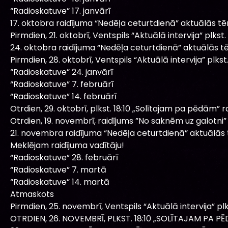
“Radioskatuve” 17. janvārī
17. oktobra raidījuma “Nedēļa ceturtdienā” aktuālās t
Pirmdien, 21. oktobrī, Ventspils “Aktuālā intervija” plkst. 
24. oktobra raidījuma “Nedēļa ceturtdienā” aktuālās t
Pirmdien, 28. oktobrī, Ventspils “Aktuālā intervija” plkst. 
“Radioskatuve” 24. janvārī
“Radioskatuve” 7. februārī
“Radioskatuve” 14. februārī
Otrdien, 29. oktobrī, plkst. 18:10 „Solītajam pa pēdām” ra
Otrdien, 19. novembrī, raidījums ”No saknēm uz galotni”
21. novembra raidījuma “Nedēļa ceturtdienā” aktuālās
Meklējam raidījuma vadītāju!
“Radioskatuve” 28. februārī
“Radioskatuve” 7. martā
“Radioskatuve” 14. martā
Atmaskots
Pirmdien, 25. novembrī, Ventspils “Aktuālā intervija” plks
OTRDIEN, 26. NOVEMBRĪ, PLKST. 18:10 „SOLĪTAJAM PA PĒ