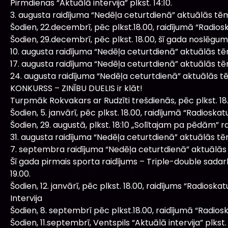
Pirmdienas “Aktuālā intervija” plkst. 14:10.
3. augusta raidījuma “Nedēļa ceturtdienā” aktuālās tē
Šodien, 22.decembrī, pēc plkst.18.00, raidījumā “Radiosk
Šodien, 29.decembrī, pēc plkst. 18.00, šī gada noslēgum
10. augusta raidījuma “Nedēļa ceturtdienā” aktuālās t
17. augusta raidījuma “Nedēļa ceturtdienā” aktuālās t
24. augusta raidījuma “Nedēļa ceturtdienā” aktuālās t
KONKURSS – ZINĪBU DUELIS ir klāt!
Turpmāk Rokvakars ar Rudzīti trešdienās, pēc plkst. 18
Šodien, 5. janvārī, pēc plkst. 18.00, raidījumā “Radiosk
Šodien, 29. augustā, plkst. 18:10 „Solītajam pa pēdām” ra
31. augusta raidījuma “Nedēļa ceturtdienā” aktuālās t
7. septembra raidījuma “Nedēļa ceturtdienā” aktuālās
Šī gada pirmais sporta raidījums – Triple-double sadar
19.00.
Šodien, 12. janvārī, pēc plkst. 18.00, raidījums “Radioska
Intervija
Šodien, 8. septembrī pēc plkst.18.00, raidījumā “Radioskat
Šodien, 11.septembrī, Ventspils “Aktuālā intervija” plkst. 