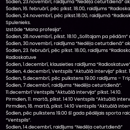
Šodien, 23.novembrī, raidījuma “Nedēļa ceturtdienā” a
Šodien, 16. februārī, pēc plkst. 18.00, raidījums “Radiosk
Šodien, 24.novembrī, pēc plkst.18.00, raidījumā “Radiosk
Spulenieks.
Izstāde “Mana profesija”.
Šodien, 28.novembrī, plkst. 18:10 „Solītajam pa pēdām” r
Šodien, 30.novembrī, raidījuma “Nedēļa ceturtdienā” a
Šodien, 23. februārī, pēc plkst. 18.00, raidījums “Radios
Radioskatuve
Šodien, 1.decembrī, klausieties raidījuma “Radioskatuve
Šodien, 4.decembrī, Ventspils “Aktuālā intervija” plkst. 1
Šodien, 5.decembrī, pēc pulkstens 19.00 raidījums – Tr
Šodien, 7.decembrī, raidījums “Nedēļa ceturtdienā”.
11.decembrī Ventspils “Aktuālā intervija” plkst. 14:10.
Pirmdien, 11. martā, plkst. 14:10 Ventspils “Aktuālā intervi
Pirmdien, 18. martā, plkst. 14:10 Ventspils “Aktuālā interv
Šodien, pēc pulkstens 19.00 šī gada pēdējais sporta ra
“Ventspils”.
Šodien, 14.decembrī, raidījums “Nedēļa ceturtdienā”