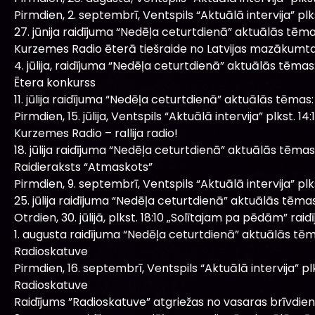
Pirmdien, 2. septembrī, Ventspils “Aktuālā intervija” plkst
27. jūnija raidījuma “Nedēļa ceturtdienā” aktuālās tēma
Kurzemes Radio ēterā tiešraide no Latvijas mazākumtau
4. jūlija, raidījuma “Nedēļa ceturtdienā” aktuālās tēmas
Ētera konkurss
11. jūlija raidījuma “Nedēļa ceturtdienā” aktuālās tēmas:
Pirmdien, 15. jūlija, Ventspils “Aktuālā intervija” plkst. 14:1
Kurzemes Radio – rallija radio!
18. jūlija raidījuma “Nedēļa ceturtdienā” aktuālās tēmas
Raidieraksts “Atmaskots”
Pirmdien, 9. septembrī, Ventspils “Aktuālā intervija” plkst
25. jūlija raidījuma “Nedēļa ceturtdienā” aktuālās tēmas
Otrdien, 30. jūlijā, plkst. 18:10 „Solītajam pa pēdām” raidī
1. augusta raidījuma “Nedēļa ceturtdienā” aktuālās tēm
Radioskatuve
Pirmdien, 16. septembrī, Ventspils “Aktuālā intervija” plks
Radioskatuve
Raidījums ”Radioskatuve” atgriežas no vasaras brīvdi