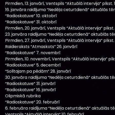
Pirmdien, 13. janvārī, Ventspils “Aktuālā intervija” plkst. 1
16. janvāra raidījuma “Nedēļa ceturtdienā” aktuālās tē
“Radioskatuve” 10. oktobrī
“Radioskatuve” 31. oktobrī
Pirmdien, 20. janvārī, Ventspils “Aktuālā intervija” plkst. 
23. janvāra raidījuma “Nedēļa ceturtdienā” aktuālās t
Pirmdien, 27. janvārī, Ventspils “Aktuālā intervija” plkst. 
Raidieraksts “Atmaskots” 26. janvārī
“Radioskatuve” 7. novembrī
Pirmdien, 10. novembrī, Ventspils “Aktuālā intervija” plks
“Radioskatuve” 5. decembrī
“Solītajam pa pēdām” 28. janvārī
30. janvāra raidījuma “Nedēļa ceturtdienā” aktuālās t
“Radioskatuve” 31. janvārī
“Radioskatuve” 16. janvārī
Olipmiskā rubrika
“Radioskatuve” 20. februārī
6. februāra raidījuma “Nedēļa ceturtdienā” aktuālās t
Ventspils “Aktuālā intervija” 10. februārī