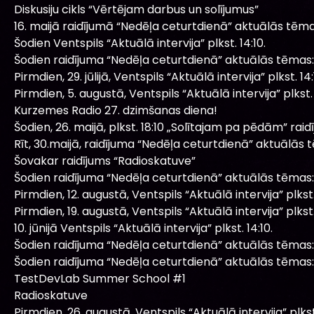
Diskusiju cikls “Vērtējam darbus un solījumus”
16. maijā raidījumā “Nedēļa ceturtdienā” aktuālās tēma
Šodien Ventspils “Aktuālā intervija” plkst. 14:10.
Šodien raidījuma “Nedēļa ceturtdienā” aktuālās tēmas:
Pirmdien, 29. jūlijā, Ventspils “Aktuālā intervija” plkst. 14:
Pirmdien, 5. augustā, Ventspils “Aktuālā intervija” plkst. 
Kurzemes Radio 27. dzimšanas diena!
Šodien, 26. maijā, plkst. 18:10 „Solītajam pa pēdām” raidī
Rīt, 30.maijā, raidījuma “Nedēļa ceturtdienā” aktuālās 
Šovakar raidījums “Radioskatuve”
Šodien raidījuma “Nedēļa ceturtdienā” aktuālās tēmas:
Pirmdien, 12. augustā, Ventspils “Aktuālā intervija” plkst.
Pirmdien, 19. augustā, Ventspils “Aktuālā intervija” plkst.
10. jūnijā Ventspils “Aktuālā intervija” plkst. 14:10.
Šodien raidījuma “Nedēļa ceturtdienā” aktuālās tēmas:
Šodien raidījuma “Nedēļa ceturtdienā” aktuālās tēmas:
TestDevLab Summer School #1
Radioskatuve
Pirmdien, 26. augustā, Ventspils “Aktuālā intervija” plkst.