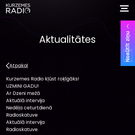
Nosūtīt ziņu
Aktualitātes
Atpakaļ
Kurzemes Radio kļūst roķīgāks!
UZMINI GADU!
Ar Dzeni mežā
Aktuālā intervija
Nedēļa ceturtdienā
Radioskatuve
Aktuālā intervija
Radioskatuve