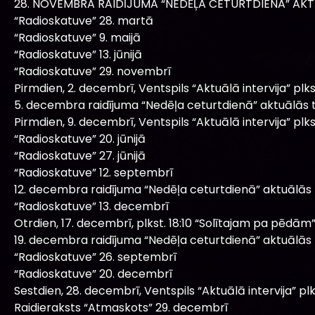
28. NOVEMBRA RAIDĪJUMA “NEDĒĻA CETURTDIENĀ” AKT
“Radioskatuve” 28. martā
“Radioskatuve” 9. maijā
“Radioskatuve” 13. jūnijā
“Radioskatuve” 29. novembrī
Pirmdien, 2. decembrī, Ventspils “Aktuālā intervija” plkst
5. decembra raidījuma “Nedēļa ceturtdienā” aktuālās 
Pirmdien, 9. decembrī, Ventspils “Aktuālā intervija” plkst
“Radioskatuve” 20. jūnijā
“Radioskatuve” 27. jūnijā
“Radioskatuve” 12. septembrī
12. decembra raidījuma “Nedēļa ceturtdienā” aktuālās
“Radioskatuve” 13. decembrī
Otrdien, 17. decembrī, plkst. 18:10 “Solītajam pa pēdām” 
19. decembra raidījuma “Nedēļa ceturtdienā” aktuālās
“Radioskatuve” 26. septembrī
“Radioskatuve” 20. decembrī
Sestdien, 28. decembrī, Ventspils “Aktuālā intervija” plks
Raidieraksts “Atmaskots” 29. decembrī