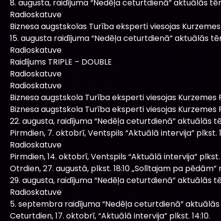
8. augusta, raidījuma “Nedēļa ceturtdienā” aktuālās tē
Radioskatuve
Biznesa augstskolas Turība eksperti viesojas Kurzemes 
15. augusta raidījuma “Nedēļa ceturtdienā” aktuālās t
Radioskatuve
Raidījums TRIPLE – DOUBLE
Radioskatuve
Radioskatuve
Biznesa augstskola Turība eksperti viesojas Kurzemes R
Biznesa augstskola Turība eksperti viesojas Kurzemes R
22. augusta, raidījuma “Nedēļa ceturtdienā” aktuālās t
Pirmdien, 7. oktobrī, Ventspils “Aktuālā intervija” plkst. 1
Radioskatuve
Pirmdien, 14. oktobrī, Ventspils “Aktuālā intervija” plkst. 
Otrdien, 27. augustā, plkst. 18:10 „Solītajam pa pēdām” r
29. augusta, raidījuma “Nedēļa ceturtdienā” aktuālās t
Radioskatuve
5. septembra raidījuma “Nedēļa ceturtdienā” aktuālās
Ceturtdien, 17. oktobrī, “Aktuālā intervija” plkst. 14:10.