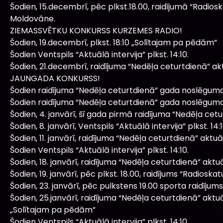
Šodien, 15.decembrī, pēc plkst.18.00, raidījumā “Radio
Moldovāne.
ZIEMASSVĒTKU KONKURSS KURZEMES RADIO!
Šodien, 19.decembrī, plkst. 18:10 „Solītajam pa pēdām”
Šodien Ventspils “Aktuālā intervija” plkst. 14:10.
Šodien, 21.decembrī, raidījuma “Nedēļa ceturtdienā” a
JAUNGADA KONKURSS!
Šodien raidījuma “Nedēļa ceturtdienā” gada noslēguma 
Šodien raidījuma “Nedēļa ceturtdienā” gada noslēguma 
Šodien, 4. janvārī, šī gada pirmā raidījuma “Nedēļa cet
Šodien, 8. janvārī, Ventspils “Aktuālā intervija” plkst. 14:1
Šodien, 11. janvārī, raidījuma “Nedēļa ceturtdienā” aktu
Šodien Ventspils “Aktuālā intervija” plkst. 14:10.
Šodien, 18. janvārī, raidījuma “Nedēļa ceturtdienā” akt
Šodien, 19. janvārī, pēc plkst. 18.00, raidījums “Radioskat
Šodien, 23. janvārī, pēc pulkstens 19.00 sporta raidīju
Šodien, 25.janvārī, raidījuma “Nedēļa ceturtdienā” akt
„Solītajam pa pēdām”
Šodien Ventspils “Aktuālā intervija” plkst. 14:10.