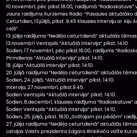
10.novembrī, pēc plkst.18.00, raidījumā “Radioskatuve” v
Jauns raidījums Kurzemes Radio: “Pasaules aktuālāko d
Ceturtdien, 13.jūlijā, plkst. 9:45 klausies interviju ar 
ceļš”.
13. jūlija raidījuma “Nedēļa ceturtdienā” aktuālās tēmas
13.novembrī Ventspils “Aktuālā intervija” plkst. 14:10.
Šodien, 17.novembrī, pēc plkst.18.00, raidījums “Radios
Pirmdienas “Aktuālā intervija” plkst. 14:10.
18. jūlija “Aktuālā intervija” plkst. 14:10.
20. jūlijā raidījuma “Nedēļa ceturtdienā” aktuālās tēma
Šodien, 24. jūlijā, “Aktuālā intervija” plkst. 14:10.
Intervija, 27.novembrī, plkst.9.45.
Šodien Ventspils “Aktuālā intervija” plkst. 14:10.
Šodien, 8.decembrī, klausies raidījuma “Radioskatuve” 
Šodien Ventspils “Aktuālā intervija” plkst. 14:10.
Šodien, 25. jūlijā, plkst. 18:10 „Solītajam pa pēdām” raidīj
27. jūlija raidījuma “Nedēļa ceturtdienā” aktuālās tēmas
Latvijas Valsts prezidenta Edgara Rinkēviča vizīte Kur