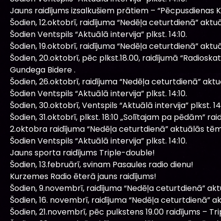
Jauns raidījums izsalkušiem prātiem – “Pēcpusdienas 
Šodien, 12.oktobrī, raidījuma “Nedēļa ceturtdienā” aktu
Šodien Ventspils “Aktuālā intervija” plkst. 14:10.
Šodien, 19.oktobrī, raidījuma “Nedēļa ceturtdienā” aktu
Šodien, 20.oktobrī, pēc plkst.18.00, raidījumā “Radios
Gundega Bidere .
Šodien, 26.oktobrī, raidījuma “Nedēļa ceturtdienā” akt
Šodien Ventspils “Aktuālā intervija” plkst. 14:10.
Šodien, 30.oktobrī, Ventspils “Aktuālā intervija” plkst. 14:
Šodien, 31.oktobrī, plkst. 18:10 „Solītajam pa pēdām” raid
2.oktobra raidījuma “Nedēļa ceturtdienā” aktuālās tēm
Šodien Ventspils “Aktuālā intervija” plkst. 14:10.
Jauns sporta raidījums Triple-double!
Šodien, 13.februārī, svinam Pasaules radio dienu!
Kurzemes Radio ēterā jauns raidījums!
Šodien, 9.novembrī, raidījuma “Nedēļa ceturtdienā” ak
Šodien, 16. novembrī, raidījuma “Nedēļa ceturtdienā” a
Šodien, 21.novembrī, pēc pulkstens 19.00 raidījums – T