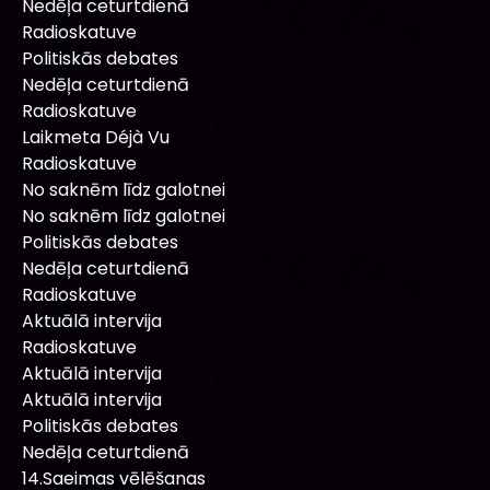
Nedēļa ceturtdienā
Radioskatuve
Politiskās debates
Nedēļa ceturtdienā
Radioskatuve
Laikmeta Déjà Vu
Radioskatuve
No saknēm līdz galotnei
No saknēm līdz galotnei
Politiskās debates
Nedēļa ceturtdienā
Radioskatuve
Aktuālā intervija
Radioskatuve
Aktuālā intervija
Aktuālā intervija
Politiskās debates
Nedēļa ceturtdienā
14.Saeimas vēlēšanas