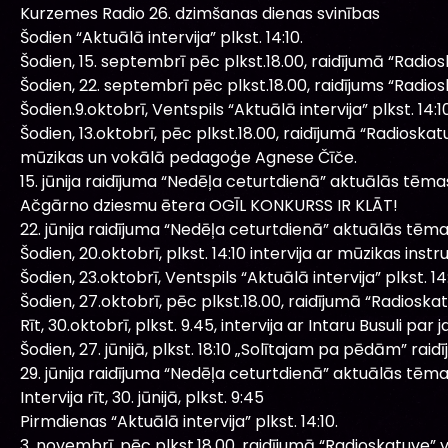
Kurzemes Radio 26. dzimšanas dienas svinības
Šodien “Aktuālā intervija” plkst. 14:10.
Šodien, 15. septembrī pēc plkst.18.00, raidījumā “Radio
Šodien, 22. septembrī pēc plkst.18.00, raidījums “Radio
Šodien.9.oktobrī, Ventspils “Aktuālā intervija” plkst. 14:10
Šodien, 13.oktobrī, pēc plkst.18.00, raidījumā “Radiosk
mūzikas un vokālā pedagoģe Agnese Čīče.
15. jūnija raidījuma “Nedēļa ceturtdienā” aktuālās tēma
Ačgārno dziesmu ētera OGĪL KONKURSS IR KLĀT!
22. jūnija raidījuma “Nedēļa ceturtdienā” aktuālās tēma
Šodien, 20.oktobrī, plkst. 14:10 intervija ar mūzikas ins
Šodien, 23.oktobrī, Ventspils “Aktuālā intervija” plkst. 14:
Šodien, 27.oktobrī, pēc plkst.18.00, raidījumā “Radioska
Rīt, 30.oktobrī, plkst. 9.45, intervija ar Intaru Busuli pa
Šodien, 27. jūnijā, plkst. 18:10 „Solītajam pa pēdām” raidī
29. jūnija raidījuma “Nedēļa ceturtdienā” aktuālās tēma
Intervija rīt, 30. jūnijā, plkst. 9:45
Pirmdienas “Aktuālā intervija” plkst. 14:10.
3. novembrī, pēc plkst.18.00, raidījumā “Radioskatuve” v