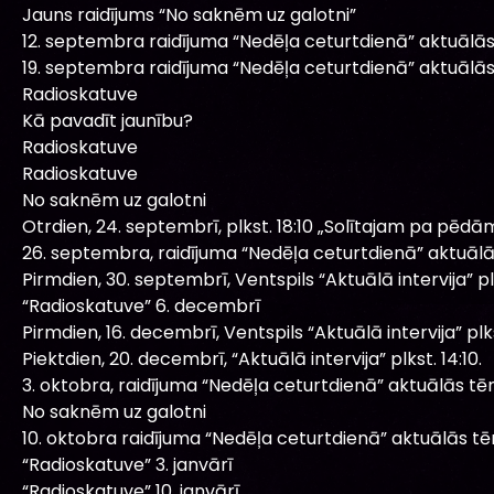
Jauns raidījums “No saknēm uz galotni”
12. septembra raidījuma “Nedēļa ceturtdienā” aktuālā
19. septembra raidījuma “Nedēļa ceturtdienā” aktuālā
Radioskatuve
Kā pavadīt jaunību?
Radioskatuve
Radioskatuve
No saknēm uz galotni
Otrdien, 24. septembrī, plkst. 18:10 „Solītajam pa pēdām
26. septembra, raidījuma “Nedēļa ceturtdienā” aktuāl
Pirmdien, 30. septembrī, Ventspils “Aktuālā intervija” plk
“Radioskatuve” 6. decembrī
Pirmdien, 16. decembrī, Ventspils “Aktuālā intervija” plkst
Piektdien, 20. decembrī, “Aktuālā intervija” plkst. 14:10.
3. oktobra, raidījuma “Nedēļa ceturtdienā” aktuālās tē
No saknēm uz galotni
10. oktobra raidījuma “Nedēļa ceturtdienā” aktuālās t
“Radioskatuve” 3. janvārī
“Radioskatuve” 10. janvārī