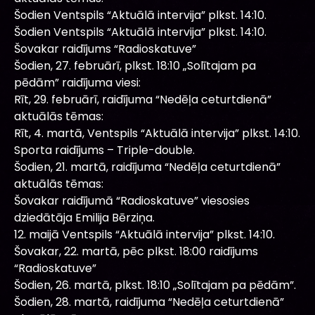
Šodien Ventspils “Aktuālā intervija” plkst. 14:10.
Šodien Ventspils “Aktuālā intervija” plkst. 14:10.
Šovakar raidījums “Radioskatuve”
Šodien, 27. februārī, plkst. 18:10 „Solītajam pa
pēdām” raidījuma viesi:
Rīt, 29. februārī, raidījuma “Nedēļa ceturtdienā”
aktuālās tēmas:
Rīt, 4. martā, Ventspils “Aktuālā intervija” plkst. 14:10.
Sporta raidījums – Triple-double.
Šodien, 21. martā, raidījuma “Nedēļa ceturtdienā”
aktuālās tēmas:
Šovakar raidījumā “Radioskatuve” viesosies
dziedātāja Emilija Bērziņa.
12. maijā Ventspils “Aktuālā intervija” plkst. 14:10.
Šovakar, 22. martā, pēc plkst. 18:00 raidījums
“Radioskatuve”
Šodien, 26. martā, plkst. 18:10 „Solītajam pa pēdām”.
Šodien, 28. martā, raidījuma “Nedēļa ceturtdienā”