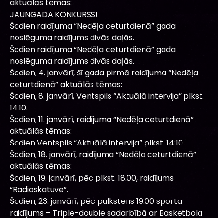
aktuālās tēmas:
JAUNGADA KONKURSS!
Šodien raidījuma “Nedēļa ceturtdienā” gada
noslēguma raidījums divās daļās.
Šodien raidījuma “Nedēļa ceturtdienā” gada
noslēguma raidījums divās daļās.
Šodien, 4. janvārī, šī gada pirmā raidījuma “Nedēļa
ceturtdienā” aktuālās tēmas:
Šodien, 8. janvārī, Ventspils “Aktuālā intervija” plkst.
14:10.
Šodien, 11. janvārī, raidījuma “Nedēļa ceturtdienā”
aktuālās tēmas:
Šodien Ventspils “Aktuālā intervija” plkst. 14:10.
Šodien, 18. janvārī, raidījuma “Nedēļa ceturtdienā”
aktuālās tēmas:
Šodien, 19. janvārī, pēc plkst. 18.00, raidījums
“Radioskatuve”.
Šodien, 23. janvārī, pēc pulkstens 19.00 sporta
raidījums – Triple-double sadarbībā ar Basketbola