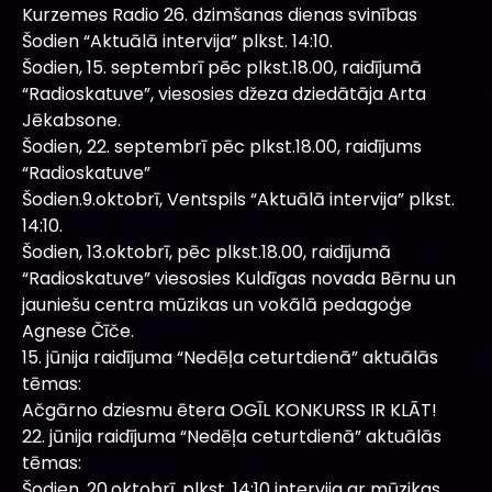
Kurzemes Radio 26. dzimšanas dienas svinības
Šodien “Aktuālā intervija” plkst. 14:10.
Šodien, 15. septembrī pēc plkst.18.00, raidījumā
“Radioskatuve”, viesosies džeza dziedātāja Arta
Jēkabsone.
Šodien, 22. septembrī pēc plkst.18.00, raidījums
“Radioskatuve”
Šodien.9.oktobrī, Ventspils “Aktuālā intervija” plkst.
14:10.
Šodien, 13.oktobrī, pēc plkst.18.00, raidījumā
“Radioskatuve” viesosies Kuldīgas novada Bērnu un
jauniešu centra mūzikas un vokālā pedagoģe
Agnese Čīče.
15. jūnija raidījuma “Nedēļa ceturtdienā” aktuālās
tēmas:
Ačgārno dziesmu ētera OGĪL KONKURSS IR KLĀT!
22. jūnija raidījuma “Nedēļa ceturtdienā” aktuālās
tēmas:
Šodien, 20.oktobrī, plkst. 14:10 intervija ar mūzikas