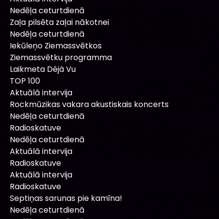
Nedēļa ceturtdienā
Zaļa pilsēta zaļai nākotnei
Nedēļa ceturtdienā
Iekūleņo Ziemassvētkos
Ziemassvētku programma
Laikmeta Déjà Vu
TOP 100
Aktuālā intervija
Rockmūzikas vakara akustiskais koncerts
Nedēļa ceturtdienā
Radioskatuve
Nedēļa ceturtdienā
Aktuālā intervija
Radioskatuve
Aktuālā intervija
Radioskatuve
Septiņas sarunas pie kamīna!
Nedēļa ceturtdienā