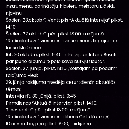
instrumentu darinātāju, klavieru meistaru Dāvidu
Kļaviņu.
Šodien, 23.oktobrī, Ventspils “Aktuālā intervija” plkst.
14:10.
Šodien, 27.oktobrī, pēc plkst.18.00, raidījumā
“Radioskatuve” viesosies dziesminiece, liepājniece
Inese Muižniece.
Rīt, 30.oktobrī, plkst. 9.45, intervija ar Intaru Busuli
par jauno albumu “Spēlē savā burvju flautā”.
Šodien, 27. jūnijā, plkst. 18:10 „Solītajam pa pēdām”
raidījuma viesi:
29. jūnija raidījuma “Nedēļa ceturtdienā” aktuālās
tēmas:
Intervija rīt, 30. jūnijā, plkst. 9:45
Pirmdienas “Aktuālā intervija” plkst. 14:10.
3. novembrī, pēc plkst.18.00, raidījumā
“Radioskatuve” viesosies aktieris Ģirts Krūmiņš.
10.novembrī, pēc plkst.18.00, raidījumā