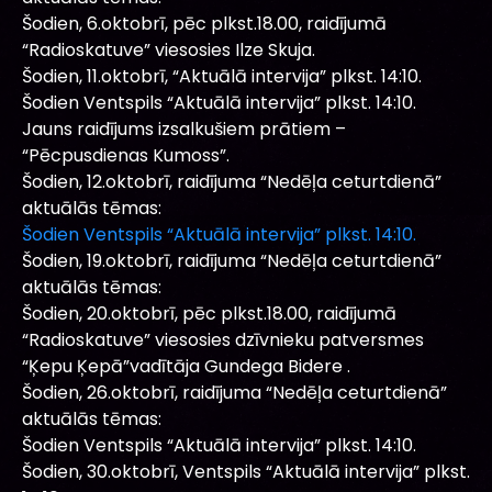
Šodien, 6.oktobrī, pēc plkst.18.00, raidījumā
“Radioskatuve” viesosies Ilze Skuja.
Šodien, 11.oktobrī, “Aktuālā intervija” plkst. 14:10.
Šodien Ventspils “Aktuālā intervija” plkst. 14:10.
Jauns raidījums izsalkušiem prātiem –
“Pēcpusdienas Kumoss”.
Šodien, 12.oktobrī, raidījuma “Nedēļa ceturtdienā”
aktuālās tēmas:
Šodien Ventspils “Aktuālā intervija” plkst. 14:10.
Šodien, 19.oktobrī, raidījuma “Nedēļa ceturtdienā”
aktuālās tēmas:
Šodien, 20.oktobrī, pēc plkst.18.00, raidījumā
“Radioskatuve” viesosies dzīvnieku patversmes
“Ķepu Ķepā”vadītāja Gundega Bidere .
Šodien, 26.oktobrī, raidījuma “Nedēļa ceturtdienā”
aktuālās tēmas:
Šodien Ventspils “Aktuālā intervija” plkst. 14:10.
Šodien, 30.oktobrī, Ventspils “Aktuālā intervija” plkst.