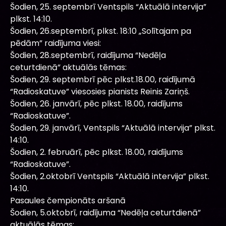
Šodien, 25. septembrī Ventspils “Aktuālā intervija”
plkst. 14:10.
Šodien, 26.septembrī, plkst. 18:10 „Solītajam pa
pēdām” raidījuma viesi:
Šodien, 28.septembrī, raidījuma “Nedēļa
ceturtdienā” aktuālās tēmas:
Šodien, 29. septembrī pēc plkst.18.00, raidījumā
“Radioskatuve” viesosies pianists Reinis Zariņš.
Šodien, 26. janvārī, pēc plkst. 18.00, raidījums
“Radioskatuve”.
Šodien, 29. janvārī, Ventspils “Aktuālā intervija” plkst.
14:10.
Šodien, 2. februārī, pēc plkst. 18.00, raidījums
“Radioskatuve”.
Šodien, 2.oktobrī Ventspils “Aktuālā intervija” plkst.
14:10.
Pasaules čempionāts aršanā
Šodien, 5.oktobrī, raidījuma “Nedēļa ceturtdienā”
aktuālās tēmas: