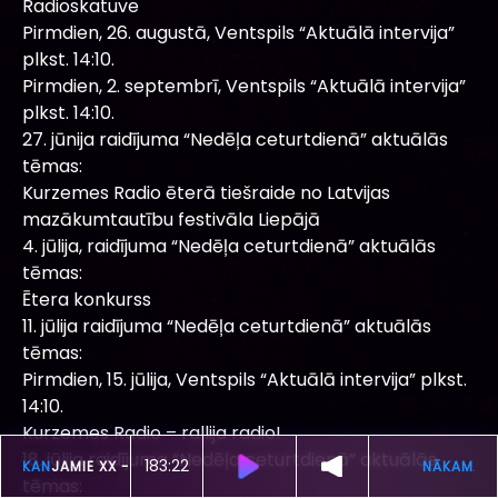
Radioskatuve
Pirmdien, 26. augustā, Ventspils “Aktuālā intervija”
plkst. 14:10.
Pirmdien, 2. septembrī, Ventspils “Aktuālā intervija”
plkst. 14:10.
27. jūnija raidījuma “Nedēļa ceturtdienā” aktuālās
tēmas:
Kurzemes Radio ēterā tiešraide no Latvijas
mazākumtautību festivāla Liepājā
4. jūlija, raidījuma “Nedēļa ceturtdienā” aktuālās
tēmas:
Ētera konkurss
11. jūlija raidījuma “Nedēļa ceturtdienā” aktuālās
tēmas:
Pirmdien, 15. jūlija, Ventspils “Aktuālā intervija” plkst.
14:10.
Kurzemes Radio – rallija radio!
18. jūlija raidījuma “Nedēļa ceturtdienā” aktuālās
183:18
ŠOBRĪD SKAN
JAMIE XX -
GIRL
tēmas: