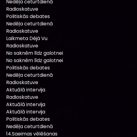
Nedēļa ceturtdienā
Radioskatuve
Politiskās debates
Nedēļa ceturtdienā
Radioskatuve
Laikmeta Déjà Vu
Radioskatuve
No saknēm līdz galotnei
No saknēm līdz galotnei
Politiskās debates
Nedēļa ceturtdienā
Radioskatuve
Aktuālā intervija
Radioskatuve
Aktuālā intervija
Aktuālā intervija
Politiskās debates
Nedēļa ceturtdienā
14.Saeimas vēlēšanas