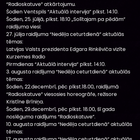
“Radioskatuve” atkārtojumu.
Šodien Ventspils “Aktuālā intervija” plkst. 14:10.
Šodien, 25. jūlijā, plkst. 18:10 „Solītajam pa pēdām”
raidījuma viesi:
27. jūlija raidījuma “Nedēļa ceturtdienā” aktuālās
tēmas:
Latvijas Valsts prezidenta Edgara Rinkēviča vizīte
Kurzemes Radio
Pirmdienas “Aktuālā intervija” plkst. 14:10.
3. augusta raidījuma “Nedēļa ceturtdienā” aktuālās
tēmas:
Šodien, 22.decembrī, pēc plkst.18.00, raidījumā
“Radioskatuve” viesosies horeogrāfe, režisore
Kristīne Brīniņa.
Šodien, 29.decembrī, pēc plkst. 18.00, šī gada
noslēguma raidījums “Radioskatuve”.
10. augusta raidījuma “Nedēļa ceturtdienā” aktuālās
tēmas:
17. augusta raidījuma “Nedēļa ceturtdienā” aktuālās