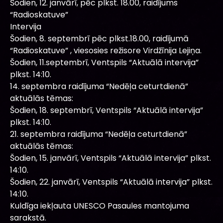
Šodien, 12. janvārī, pēc plkst. 18.00, raidījums
“Radioskatuve”
Intervija
Šodien, 8. septembrī pēc plkst.18.00, raidījumā
“Radioskatuve” , viesosies režisore Virdžīnija Lejiņa.
Šodien, 11.septembrī, Ventspils “Aktuālā intervija”
plkst. 14:10.
14. septembra raidījuma “Nedēļa ceturtdienā”
aktuālās tēmas:
Šodien, 18. septembrī, Ventspils “Aktuālā intervija”
plkst. 14:10.
21. septembra raidījuma “Nedēļa ceturtdienā”
aktuālās tēmas:
Šodien, 15. janvārī, Ventspils “Aktuālā intervija” plkst.
14:10.
Šodien, 22. janvārī, Ventspils “Aktuālā intervija” plkst.
14:10.
Kuldīga iekļauta UNESCO Pasaules mantojuma
sarakstā.