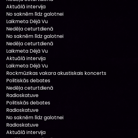
Aktuālā intervija
No saknēm līdz galotnei
Laikmeta Déjà Vu
Nedēļa ceturtdienā
No saknēm līdz galotnei
Nedēļa ceturtdienā
Laikmeta Déjà Vu
Aktuālā intervija
Laikmeta Déjà Vu
Rockmūzikas vakara akustiskais koncerts
Politiskās debates
Nedēļa ceturtdienā
Radioskatuve
Politiskās debates
Radioskatuve
No saknēm līdz galotnei
Radioskatuve
Aktuālā intervija