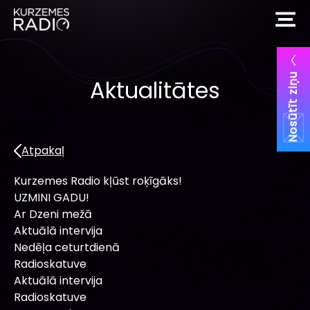
Nosūtīt ziņu
Aktualitātes
Atpakaļ
Kurzemes Radio kļūst roķīgāks!
UZMINI GADU!
Ar Dzeni mežā
Aktuālā intervija
Nedēļa ceturtdienā
Radioskatuve
Aktuālā intervija
Radioskatuve