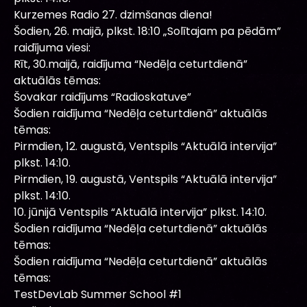
Kurzemes Radio 27. dzimšanas diena!
Šodien, 26. maijā, plkst. 18:10 „Solītajam pa pēdām”
raidījuma viesi:
Rīt, 30.maijā, raidījuma “Nedēļa ceturtdienā”
aktuālās tēmas:
Šovakar raidījums “Radioskatuve”
Šodien raidījuma “Nedēļa ceturtdienā” aktuālās
tēmas:
Pirmdien, 12. augustā, Ventspils “Aktuālā intervija”
plkst. 14:10.
Pirmdien, 19. augustā, Ventspils “Aktuālā intervija”
plkst. 14:10.
10. jūnijā Ventspils “Aktuālā intervija” plkst. 14:10.
Šodien raidījuma “Nedēļa ceturtdienā” aktuālās
tēmas:
Šodien raidījuma “Nedēļa ceturtdienā” aktuālās
tēmas:
TestDevLab Summer School #1