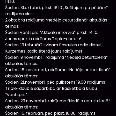
14:10.
Šodien, 31.oktobrī, plkst. 18:10 „Solītajam pa pēdām”
raidījuma viesi:
2.oktobra raidījuma “Nedēļa ceturtdienā” aktuālās
tēmas:
Šodien Ventspils “Aktuālā intervija” plkst. 14:10.
Jauns sporta raidījums Triple-double!
Šodien, 13.februārī, svinam Pasaules radio dienu!
Kurzemes Radio ēterā jauns raidījums!
Šodien, 9.novembrī, raidījuma “Nedēļa ceturtdienā”
aktuālās tēmas:
Šodien, 16. novembrī, raidījuma “Nedēļa ceturtdienā”
aktuālās tēmas:
Šodien, 21.novembrī, pēc pulkstens 19.00 raidījums –
Triple-double sadarbībā ar Basketbola klubu
“Ventspils”.
Šodien, 23.novembrī, raidījuma “Nedēļa ceturtdienā”
aktuālās tēmas:
Šodien, 16. februārī, pēc plkst. 18.00, raidījums