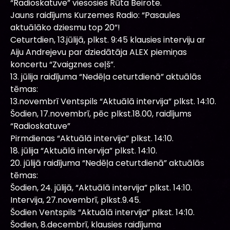
“Radioskatuve” viesosies Rūta Beirote.
Jauns raidījums Kurzemes Radio: “Pasaules
aktuālāko dziesmu top 20”!
Ceturtdien, 13.jūlijā, plkst. 9:45 klausies interviju ar
Aiju Andrejevu par dziedātāja ALEX piemiņas
koncertu “Zvaigznes ceļš”.
13. jūlija raidījuma “Nedēļa ceturtdienā” aktuālās
tēmas:
13.novembrī Ventspils “Aktuālā intervija” plkst. 14:10.
Šodien, 17.novembrī, pēc plkst.18.00, raidījums
“Radioskatuve”
Pirmdienas “Aktuālā intervija” plkst. 14:10.
18. jūlija “Aktuālā intervija” plkst. 14:10.
20. jūlijā raidījuma “Nedēļa ceturtdienā” aktuālās
tēmas:
Šodien, 24. jūlijā, “Aktuālā intervija” plkst. 14:10.
Intervija, 27.novembrī, plkst.9.45.
Šodien Ventspils “Aktuālā intervija” plkst. 14:10.
Šodien, 8.decembrī, klausies raidījuma