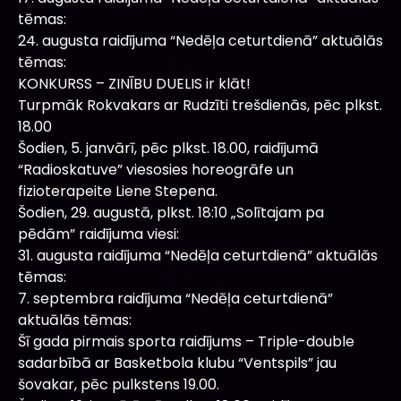
tēmas:
24. augusta raidījuma “Nedēļa ceturtdienā” aktuālās
tēmas:
KONKURSS – ZINĪBU DUELIS ir klāt!
Turpmāk Rokvakars ar Rudzīti trešdienās, pēc plkst.
18.00
Šodien, 5. janvārī, pēc plkst. 18.00, raidījumā
“Radioskatuve” viesosies horeogrāfe un
fizioterapeite Liene Stepena.
Šodien, 29. augustā, plkst. 18:10 „Solītajam pa
pēdām” raidījuma viesi:
31. augusta raidījuma “Nedēļa ceturtdienā” aktuālās
tēmas:
7. septembra raidījuma “Nedēļa ceturtdienā”
aktuālās tēmas:
Šī gada pirmais sporta raidījums – Triple-double
sadarbībā ar Basketbola klubu “Ventspils” jau
šovakar, pēc pulkstens 19.00.