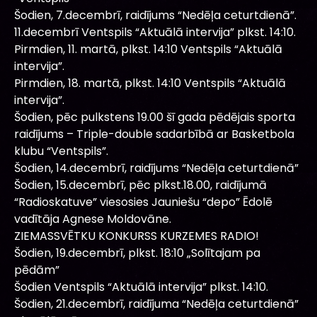
Šodien, 7.decembrī, raidījums “Nedēļa ceturtdienā”.
11.decembrī Ventspils “Aktuālā intervija” plkst. 14:10.
Pirmdien, 11. martā, plkst. 14:10 Ventspils “Aktuālā
intervija”.
Pirmdien, 18. martā, plkst. 14:10 Ventspils “Aktuālā
intervija”.
Šodien, pēc pulkstens 19.00 šī gada pēdējais sporta
raidījums – Triple-double sadarbībā ar Basketbola
klubu “Ventspils”.
Šodien, 14.decembrī, raidījums “Nedēļa ceturtdienā”
Šodien, 15.decembrī, pēc plkst.18.00, raidījumā
“Radioskatuve” viesosies Jauniešu “depo” Ēdolē
vadītāja Agnese Moldovāne.
ZIEMASSVĒTKU KONKURSS KURZEMES RADIO!
Šodien, 19.decembrī, plkst. 18:10 „Solītajam pa
pēdām”
Šodien Ventspils “Aktuālā intervija” plkst. 14:10.
Šodien, 21.decembrī, raidījuma “Nedēļa ceturtdienā”