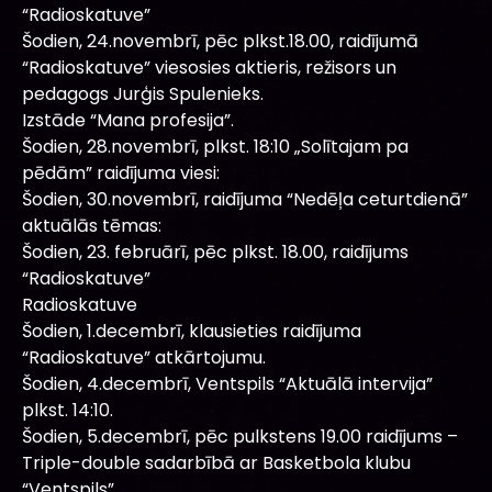
“Radioskatuve”
Šodien, 24.novembrī, pēc plkst.18.00, raidījumā
“Radioskatuve” viesosies aktieris, režisors un
pedagogs Jurģis Spulenieks.
Izstāde “Mana profesija”.
Šodien, 28.novembrī, plkst. 18:10 „Solītajam pa
pēdām” raidījuma viesi:
Šodien, 30.novembrī, raidījuma “Nedēļa ceturtdienā”
aktuālās tēmas:
Šodien, 23. februārī, pēc plkst. 18.00, raidījums
“Radioskatuve”
Radioskatuve
Šodien, 1.decembrī, klausieties raidījuma
“Radioskatuve” atkārtojumu.
Šodien, 4.decembrī, Ventspils “Aktuālā intervija”
plkst. 14:10.
Šodien, 5.decembrī, pēc pulkstens 19.00 raidījums –
Triple-double sadarbībā ar Basketbola klubu
“Ventspils”