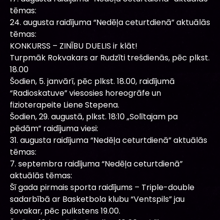
tēmas:
24. augusta raidījuma “Nedēļa ceturtdienā” aktuālās
tēmas:
KONKURSS – ZINĪBU DUELIS ir klāt!
Turpmāk Rokvakars ar Rudzīti trešdienās, pēc plkst.
18.00
Šodien, 5. janvārī, pēc plkst. 18.00, raidījumā
“Radioskatuve” viesosies horeogrāfe un
fizioterapeite Liene Stepena.
Šodien, 29. augustā, plkst. 18:10 „Solītajam pa
pēdām” raidījuma viesi:
31. augusta raidījuma “Nedēļa ceturtdienā” aktuālās
tēmas:
7. septembra raidījuma “Nedēļa ceturtdienā”
aktuālās tēmas:
Šī gada pirmais sporta raidījums – Triple-double
sadarbībā ar Basketbola klubu “Ventspils” jau
šovakar, pēc pulkstens 19.00.