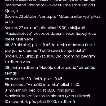
instrumentu darinātāju, klavieru meistaru Dāvidu
Kļaviņu.
Šodien, 23.oktobrī, Ventspils “Aktuālā intervija” plkst.
14:10.
Šodien, 27.oktobrī, pēc plkst.18.00, raidījumā
“Radioskatuve” viesosies dziesminiece, liepājniece
Inese Muižniece.
Rīt, 30.oktobrī, plkst. 9.45, intervija ar Intaru Busuli
par jauno albumu “Spēlē savā burvju flautā”.
Šodien, 27. jūnijā, plkst. 18:10 „Solītajam pa pēdām”
raidījuma viesi:
29. jūnija raidījuma “Nedēļa ceturtdienā” aktuālās
tēmas:
Intervija rīt, 30. jūnijā, plkst. 9:45
Pirmdienas “Aktuālā intervija” plkst. 14:10.
3. novembrī, pēc plkst.18.00, raidījumā
“Radioskatuve” viesosies aktieris Ģirts Krūmiņš.
10.novembrī, pēc plkst.18.00, raidījumā