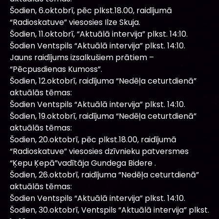
Šodien, 6.oktobrī, pēc plkst.18.00, raidījumā
“Radioskatuve” viesosies Ilze Skuja.
Šodien, 11.oktobrī, “Aktuālā intervija” plkst. 14:10.
Šodien Ventspils “Aktuālā intervija” plkst. 14:10.
Jauns raidījums izsalkušiem prātiem –
“Pēcpusdienas Kumoss”.
Šodien, 12.oktobrī, raidījuma “Nedēļa ceturtdienā”
aktuālās tēmas:
Šodien Ventspils “Aktuālā intervija” plkst. 14:10.
Šodien, 19.oktobrī, raidījuma “Nedēļa ceturtdienā”
aktuālās tēmas:
Šodien, 20.oktobrī, pēc plkst.18.00, raidījumā
“Radioskatuve” viesosies dzīvnieku patversmes
“Ķepu Ķepā”vadītāja Gundega Bidere .
Šodien, 26.oktobrī, raidījuma “Nedēļa ceturtdienā”
aktuālās tēmas:
Šodien Ventspils “Aktuālā intervija” plkst. 14:10.
Šodien, 30.oktobrī, Ventspils “Aktuālā intervija” plkst.