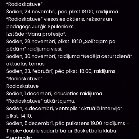
“Radioskatuve”
Šodien, 24.novembrī, pēc plkst.18.00, raidījumā
“Radioskatuve” viesosies aktieris, režisors un
pedagogs Jurģis Spulenieks.
Izstāde “Mana profesija”.
Šodien, 28.novembrī, plkst. 18:10 „Solītajam pa
pēdām” raidījuma viesi:
Šodien, 30.novembrī, raidījuma “Nedēļa ceturtdienā”
aktuālās tēmas:
Šodien, 23. februārī, pēc plkst. 18.00, raidījums
“Radioskatuve”
Radioskatuve
Šodien, 1.decembrī, klausieties raidījuma
“Radioskatuve” atkārtojumu.
Šodien, 4.decembrī, Ventspils “Aktuālā intervija”
plkst. 14:10.
Šodien, 5.decembrī, pēc pulkstens 19.00 raidījums –
Triple-double sadarbībā ar Basketbola klubu
“Ventspils”