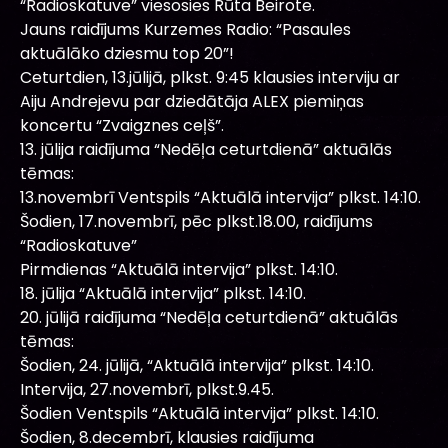
“Radioskatuve” viesosies Rūta Beirote.
Jauns raidījums Kurzemes Radio: “Pasaules
aktuālāko dziesmu top 20”!
Ceturtdien, 13.jūlijā, plkst. 9:45 klausies interviju ar
Aiju Andrejevu par dziedātāja ALEX piemiņas
koncertu “Zvaigznes ceļš”.
13. jūlija raidījuma “Nedēļa ceturtdienā” aktuālās
tēmas:
13.novembrī Ventspils “Aktuālā intervija” plkst. 14:10.
Šodien, 17.novembrī, pēc plkst.18.00, raidījums
“Radioskatuve”
Pirmdienas “Aktuālā intervija” plkst. 14:10.
18. jūlija “Aktuālā intervija” plkst. 14:10.
20. jūlijā raidījuma “Nedēļa ceturtdienā” aktuālās
tēmas:
Šodien, 24. jūlijā, “Aktuālā intervija” plkst. 14:10.
Intervija, 27.novembrī, plkst.9.45.
Šodien Ventspils “Aktuālā intervija” plkst. 14:10.
Šodien, 8.decembrī, klausies raidījuma