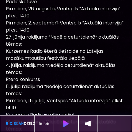
Radioskatuve
Pirmdien, 26. augustā, Ventspils “Aktuālā intervija”
plkst. 14:10.
Pirmdien, 2. septembrī, Ventspils “Aktuālā intervija”
plkst. 14:10.
27. jūnija raidījuma “Nedēļa ceturtdienā” aktuālās
tēmas:
Kurzemes Radio ēterā tiešraide no Latvijas
mazākumtautību festivāla Liepājā
4. jūlija, raidījuma “Nedēļa ceturtdienā” aktuālās
tēmas:
Ētera konkurss
11. jūlija raidījuma “Nedēļa ceturtdienā” aktuālās
tēmas:
Pirmdien, 15. jūlija, Ventspils “Aktuālā intervija” plkst.
14:10.
Kurzemes Radio – rallija radio!
18. jūlija raidījuma “Nedēļa ceturtdienā” aktuālās
181:54
ŠOBRĪD SKAN
DZELZS VILKS -
IR
tēmas: