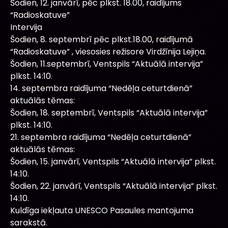
Šodien, 12. janvārī, pēc plkst. 18.00, raidījums
“Radioskatuve”
Intervija
Šodien, 8. septembrī pēc plkst.18.00, raidījumā
“Radioskatuve” , viesosies režisore Virdžīnija Lejiņa.
Šodien, 11.septembrī, Ventspils “Aktuālā intervija”
plkst. 14:10.
14. septembra raidījuma “Nedēļa ceturtdienā”
aktuālās tēmas:
Šodien, 18. septembrī, Ventspils “Aktuālā intervija”
plkst. 14:10.
21. septembra raidījuma “Nedēļa ceturtdienā”
aktuālās tēmas:
Šodien, 15. janvārī, Ventspils “Aktuālā intervija” plkst.
14:10.
Šodien, 22. janvārī, Ventspils “Aktuālā intervija” plkst.
14:10.
Kuldīga iekļauta UNESCO Pasaules mantojuma
sarakstā.