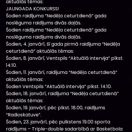
aktuālās tēmas:
JAUNGADA KONKURSS!
Šodien raidījuma “Nedēļa ceturtdienā” gada
noslēguma raidījums divās daļās.
Šodien raidījuma “Nedēļa ceturtdienā” gada
noslēguma raidījums divās daļās.
Šodien, 4. janvārī, šī gada pirmā raidījuma “Nedēļa
ceturtdienā” aktuālās tēmas:
Šodien, 8. janvārī, Ventspils “Aktuālā intervija” plkst.
14:10.
Šodien, 11. janvārī, raidījuma “Nedēļa ceturtdienā”
aktuālās tēmas:
Šodien Ventspils “Aktuālā intervija” plkst. 14:10.
Šodien, 18. janvārī, raidījuma “Nedēļa ceturtdienā”
aktuālās tēmas:
Šodien, 19. janvārī, pēc plkst. 18.00, raidījums
“Radioskatuve”.
Šodien, 23. janvārī, pēc pulkstens 19.00 sporta
raidījums – Triple-double sadarbībā ar Basketbola