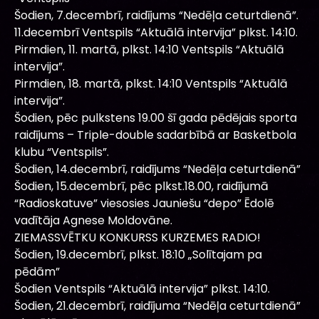
Šodien, 7.decembrī, raidījums “Nedēļa ceturtdienā”.
11.decembrī Ventspils “Aktuālā intervija” plkst. 14:10.
Pirmdien, 11. martā, plkst. 14:10 Ventspils “Aktuālā
intervija”.
Pirmdien, 18. martā, plkst. 14:10 Ventspils “Aktuālā
intervija”.
Šodien, pēc pulkstens 19.00 šī gada pēdējais sporta
raidījums – Triple-double sadarbībā ar Basketbola
klubu “Ventspils”.
Šodien, 14.decembrī, raidījums “Nedēļa ceturtdienā”
Šodien, 15.decembrī, pēc plkst.18.00, raidījumā
“Radioskatuve” viesosies Jauniešu “depo” Ēdolē
vadītāja Agnese Moldovāne.
ZIEMASSVĒTKU KONKURSS KURZEMES RADIO!
Šodien, 19.decembrī, plkst. 18:10 „Solītajam pa
pēdām”
Šodien Ventspils “Aktuālā intervija” plkst. 14:10.
Šodien, 21.decembrī, raidījuma “Nedēļa ceturtdienā”