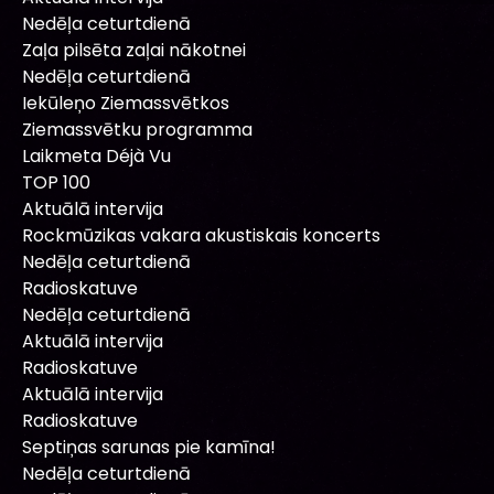
Nedēļa ceturtdienā
Zaļa pilsēta zaļai nākotnei
Nedēļa ceturtdienā
Iekūleņo Ziemassvētkos
Ziemassvētku programma
Laikmeta Déjà Vu
TOP 100
Aktuālā intervija
Rockmūzikas vakara akustiskais koncerts
Nedēļa ceturtdienā
Radioskatuve
Nedēļa ceturtdienā
Aktuālā intervija
Radioskatuve
Aktuālā intervija
Radioskatuve
Septiņas sarunas pie kamīna!
Nedēļa ceturtdienā