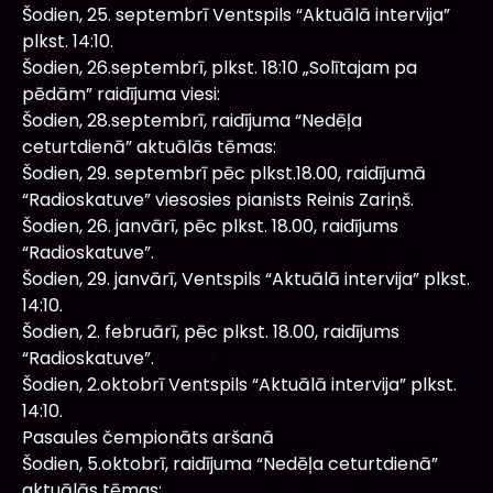
Šodien, 25. septembrī Ventspils “Aktuālā intervija”
plkst. 14:10.
Šodien, 26.septembrī, plkst. 18:10 „Solītajam pa
pēdām” raidījuma viesi:
Šodien, 28.septembrī, raidījuma “Nedēļa
ceturtdienā” aktuālās tēmas:
Šodien, 29. septembrī pēc plkst.18.00, raidījumā
“Radioskatuve” viesosies pianists Reinis Zariņš.
Šodien, 26. janvārī, pēc plkst. 18.00, raidījums
“Radioskatuve”.
Šodien, 29. janvārī, Ventspils “Aktuālā intervija” plkst.
14:10.
Šodien, 2. februārī, pēc plkst. 18.00, raidījums
“Radioskatuve”.
Šodien, 2.oktobrī Ventspils “Aktuālā intervija” plkst.
14:10.
Pasaules čempionāts aršanā
Šodien, 5.oktobrī, raidījuma “Nedēļa ceturtdienā”
aktuālās tēmas: