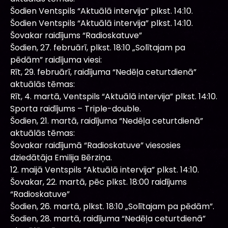
Šodien Ventspils “Aktuālā intervija” plkst. 14:10.
Šodien Ventspils “Aktuālā intervija” plkst. 14:10.
Šovakar raidījums “Radioskatuve”
Šodien, 27. februārī, plkst. 18:10 „Solītajam pa
pēdām” raidījuma viesi:
Rīt, 29. februārī, raidījuma “Nedēļa ceturtdienā”
aktuālās tēmas:
Rīt, 4. martā, Ventspils “Aktuālā intervija” plkst. 14:10.
Sporta raidījums – Triple-double.
Šodien, 21. martā, raidījuma “Nedēļa ceturtdienā”
aktuālās tēmas:
Šovakar raidījumā “Radioskatuve” viesosies
dziedātāja Emilija Bērziņa.
12. maijā Ventspils “Aktuālā intervija” plkst. 14:10.
Šovakar, 22. martā, pēc plkst. 18:00 raidījums
“Radioskatuve”
Šodien, 26. martā, plkst. 18:10 „Solītajam pa pēdām”.
Šodien, 28. martā, raidījuma “Nedēļa ceturtdienā”