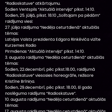
“Radioskatuve” atkārtojumu.
Šodien Ventspils “Aktuālā intervija” plkst. 14:10.
Šodien, 25. jūlijā, plkst. 18:10 „Solītajam pa pēdām”
raidījuma viesi:
27. jūlija raidījuma “Nedēļa ceturtdienā” aktuālās
tēmas:
Latvijas Valsts prezidenta Edgara Rinkēviča vizīte
Kurzemes Radio
Pirmdienas “Aktuālā intervija” plkst. 14:10.
3. augusta raidījuma “Nedēļa ceturtdienā” aktuālās
tēmas:
Šodien, 22.decembrī, pēc plkst.18.00, raidījumā
“Radioskatuve” viesosies horeogrāfe, režisore
Kristīne Brīniņa.
Šodien, 29.decembrī, pēc plkst. 18.00, šī gada
noslēguma raidījums “Radioskatuve”.
10. augusta raidījuma “Nedēļa ceturtdienā” aktuālās
tēmas:
17. augusta raidījuma “Nedēļa ceturtdienā” aktuālās