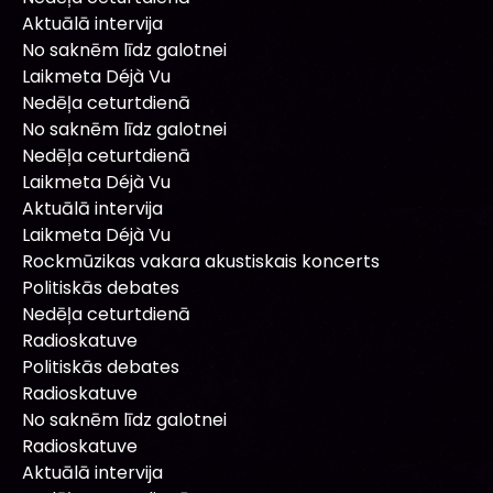
Aktuālā intervija
No saknēm līdz galotnei
Laikmeta Déjà Vu
Nedēļa ceturtdienā
No saknēm līdz galotnei
Nedēļa ceturtdienā
Laikmeta Déjà Vu
Aktuālā intervija
Laikmeta Déjà Vu
Rockmūzikas vakara akustiskais koncerts
Politiskās debates
Nedēļa ceturtdienā
Radioskatuve
Politiskās debates
Radioskatuve
No saknēm līdz galotnei
Radioskatuve
Aktuālā intervija