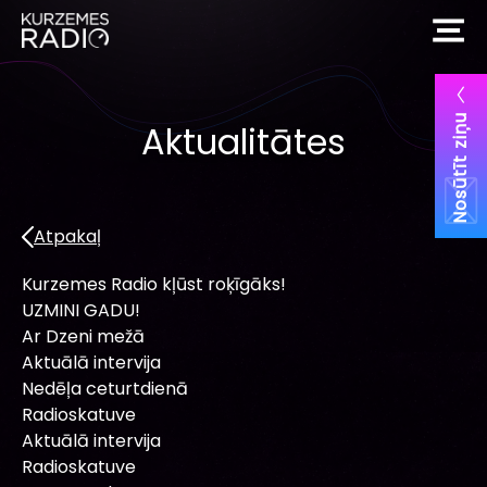
Nosūtīt ziņu
Aktualitātes
Atpakaļ
Kurzemes Radio kļūst roķīgāks!
UZMINI GADU!
Ar Dzeni mežā
Aktuālā intervija
Nedēļa ceturtdienā
Radioskatuve
Aktuālā intervija
Radioskatuve