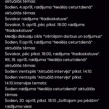
aktuālās tēmas:
Šodien, 4.aprīlī, raidījuma “Nedēļa ceturtdienā”
aktuālās tēmas:
Šovakar raidījums “Radioskatuve”
Šovakar, 5. aprīlī, pēc plkst. 18:00 raidījums
“Radioskatuve”
Mediju diskusiju cikls “Vērtējam darbus un solījumus”
Šodien, 11.aprīlī, raidījuma “Nedēļa ceturtdienā”
aktuālās tēmas:
Šovakar, pēc plkst. 18:00, raidījums “Radioskatuve”.
Rīt, 18. aprīlī, raidījuma “Nedēļa ceturtdienā”
aktuālās tēmas:
Šodien Ventspils “Aktuālā intervija” plkst. 14:10.
Šodien Ventspils “Aktuālā intervija” plkst.
14:10.Intervijas temats:
Šodien raidījuma “Nedēļa ceturtdienā” aktuālās
tēmas:
Šodien, 30. aprīlī, plkst. 18:10 „Solītajam pa pēdām”
raidījuma viesi: