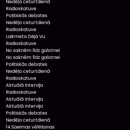
Nedēļa ceturtdienā
Radioskatuve
Politiskās debates
Nedēļa ceturtdienā
Radioskatuve
Laikmeta Déjà Vu
Radioskatuve
No saknēm līdz galotnei
No saknēm līdz galotnei
Politiskās debates
Nedēļa ceturtdienā
Radioskatuve
Aktuālā intervija
Radioskatuve
Aktuālā intervija
Aktuālā intervija
Politiskās debates
Nedēļa ceturtdienā
14.Saeimas vēlēšanas