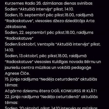
Kurzemes Radio 26. dzimšanas dienas svinības
Šodien “Aktuālā intervija” plkst. 14:10.
Šodien, 15. septembrī pēc plkst.18.00, raidījumā
“Radioskatuve”, viesosies džeza dziedātāja Arta
Jēkabsone.
Šodien, 22. septembrī pēc plkst.18.00, raidījums
“Radioskatuve”
Šodien.9.oktobrī, Ventspils “Aktuālā intervija” plkst.
14:10.
Šodien, 13.oktobrī, pēc plkst.18.00, raidījumā
“Radioskatuve” viesosies Kuldīgas novada Bērnu un
jauniešu centra mūzikas un vokālā pedagoģe
Agnese Čīče.
15. jūnija raidījuma “Nedēļa ceturtdienā” aktuālās
tēmas:
Ačgārno dziesmu ētera OGĪL KONKURSS IR KLĀT!
22. jūnija raidījuma “Nedēļa ceturtdienā” aktuālās
tēmas:
Šodien, 20.oktobrī, plkst. 14:10 intervija ar mūzikas