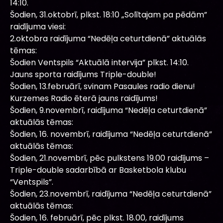
14:10.
Šodien, 31.oktobrī, plkst. 18:10 „Solītajam pa pēdām”
raidījuma viesi:
2.oktobra raidījuma “Nedēļa ceturtdienā” aktuālās
tēmas:
Šodien Ventspils “Aktuālā intervija” plkst. 14:10.
Jauns sporta raidījums Triple-double!
Šodien, 13.februārī, svinam Pasaules radio dienu!
Kurzemes Radio ēterā jauns raidījums!
Šodien, 9.novembrī, raidījuma “Nedēļa ceturtdienā”
aktuālās tēmas:
Šodien, 16. novembrī, raidījuma “Nedēļa ceturtdienā”
aktuālās tēmas:
Šodien, 21.novembrī, pēc pulkstens 19.00 raidījums –
Triple-double sadarbībā ar Basketbola klubu
“Ventspils”.
Šodien, 23.novembrī, raidījuma “Nedēļa ceturtdienā”
aktuālās tēmas:
Šodien, 16. februārī, pēc plkst. 18.00, raidījums