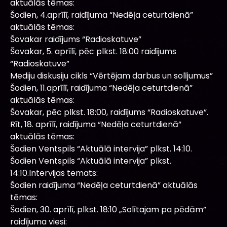
aktuālās tēmas:
Šodien, 4.aprīlī, raidījuma “Nedēļa ceturtdienā”
aktuālās tēmas:
Šovakar raidījums “Radioskatuve”
Šovakar, 5. aprīlī, pēc plkst. 18:00 raidījums
“Radioskatuve”
Mediju diskusiju cikls “Vērtējam darbus un solījumus”
Šodien, 11.aprīlī, raidījuma “Nedēļa ceturtdienā”
aktuālās tēmas:
Šovakar, pēc plkst. 18:00, raidījums “Radioskatuve”.
Rīt, 18. aprīlī, raidījuma “Nedēļa ceturtdienā”
aktuālās tēmas:
Šodien Ventspils “Aktuālā intervija” plkst. 14:10.
Šodien Ventspils “Aktuālā intervija” plkst.
14:10.Intervijas temats:
Šodien raidījuma “Nedēļa ceturtdienā” aktuālās
tēmas:
Šodien, 30. aprīlī, plkst. 18:10 „Solītajam pa pēdām”
raidījuma viesi: