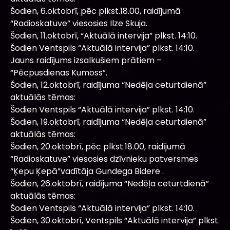
Šodien, 6.oktobrī, pēc plkst.18.00, raidījumā
“Radioskatuve” viesosies Ilze Skuja.
Šodien, 11.oktobrī, “Aktuālā intervija” plkst. 14:10.
Šodien Ventspils “Aktuālā intervija” plkst. 14:10.
Jauns raidījums izsalkušiem prātiem –
“Pēcpusdienas Kumoss”.
Šodien, 12.oktobrī, raidījuma “Nedēļa ceturtdienā”
aktuālās tēmas:
Šodien Ventspils “Aktuālā intervija” plkst. 14:10.
Šodien, 19.oktobrī, raidījuma “Nedēļa ceturtdienā”
aktuālās tēmas:
Šodien, 20.oktobrī, pēc plkst.18.00, raidījumā
“Radioskatuve” viesosies dzīvnieku patversmes
“Ķepu Ķepā”vadītāja Gundega Bidere .
Šodien, 26.oktobrī, raidījuma “Nedēļa ceturtdienā”
aktuālās tēmas:
Šodien Ventspils “Aktuālā intervija” plkst. 14:10.
Šodien, 30.oktobrī, Ventspils “Aktuālā intervija” plkst.