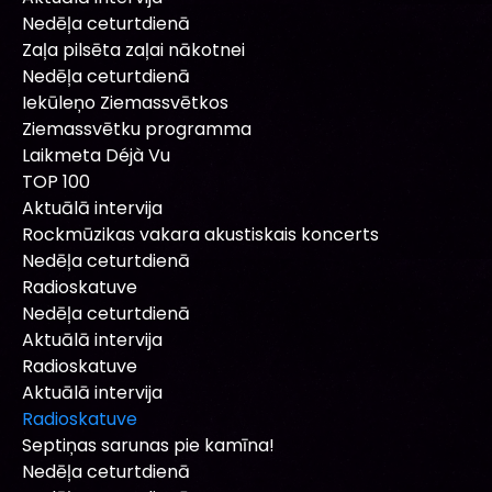
Nedēļa ceturtdienā
Zaļa pilsēta zaļai nākotnei
Nedēļa ceturtdienā
Iekūleņo Ziemassvētkos
Ziemassvētku programma
Laikmeta Déjà Vu
TOP 100
Aktuālā intervija
Rockmūzikas vakara akustiskais koncerts
Nedēļa ceturtdienā
Radioskatuve
Nedēļa ceturtdienā
Aktuālā intervija
Radioskatuve
Aktuālā intervija
Radioskatuve
Septiņas sarunas pie kamīna!
Nedēļa ceturtdienā