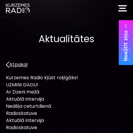
Nosūtīt ziņu
Aktualitātes
Atpakaļ
Kurzemes Radio kļūst roķīgāks!
UZMINI GADU!
Ar Dzeni mežā
Aktuālā intervija
Nedēļa ceturtdienā
Radioskatuve
Aktuālā intervija
Radioskatuve