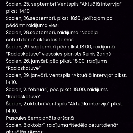
Šodien, 25. septembrī Ventspils “Aktuālā intervija”
plkst. 14:10.
Šodien, 26.septembrī, plkst. 18:10 „Solītajam pa
pēdām” raidījuma viesi:
Šodien, 28.septembrī, raidījuma “Nedēļa
ceturtdienā” aktuālās tēmas:
Šodien, 29. septembrī pēc plkst.18.00, raidījumā
“Radioskatuve” viesosies pianists Reinis Zariņš.
Šodien, 26. janvārī, pēc plkst. 18.00, raidījums
“Radioskatuve”.
Šodien, 29. janvārī, Ventspils “Aktuālā intervija” plkst.
14:10.
Šodien, 2. februārī, pēc plkst. 18.00, raidījums
“Radioskatuve”.
Šodien, 2.oktobrī Ventspils “Aktuālā intervija” plkst.
14:10.
Pasaules čempionāts aršanā
Šodien, 5.oktobrī, raidījuma “Nedēļa ceturtdienā”
aktuālās tēmas: