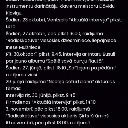
instrumentu darinātāju, klavieru meistaru Dāvidu
Kļaviņu.
Šodien, 23.oktobrī, Ventspils “Aktuālā intervija” plkst.
14:10.
Šodien, 27.oktobrī, pēc plkst.18.00, raidījumā
“Radioskatuve” viesosies dziesminiece, liepājniece
Inese Muižniece.
Rīt, 30.oktobrī, plkst. 9.45, intervija ar Intaru Busuli
par jauno albumu “Spēlē savā burvju flautā”.
Šodien, 27. jūnijā, plkst. 18:10 „Solītajam pa pēdām”
raidījuma viesi:
29. jūnija raidījuma “Nedēļa ceturtdienā” aktuālās
tēmas:
Intervija rīt, 30. jūnijā, plkst. 9:45
Pirmdienas “Aktuālā intervija” plkst. 14:10.
3. novembrī, pēc plkst.18.00, raidījumā
“Radioskatuve” viesosies aktieris Ģirts Krūmiņš.
10.novembrī, pēc plkst.18.00, raidījumā