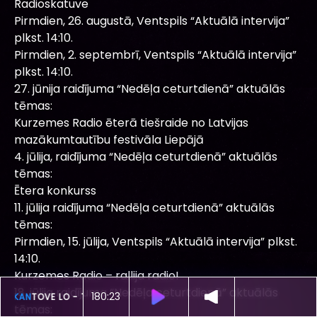
Radioskatuve
Pirmdien, 26. augustā, Ventspils “Aktuālā intervija”
plkst. 14:10.
Pirmdien, 2. septembrī, Ventspils “Aktuālā intervija”
plkst. 14:10.
27. jūnija raidījuma “Nedēļa ceturtdienā” aktuālās
tēmas:
Kurzemes Radio ēterā tiešraide no Latvijas
mazākumtautību festivāla Liepājā
4. jūlija, raidījuma “Nedēļa ceturtdienā” aktuālās
tēmas:
Ētera konkurss
11. jūlija raidījuma “Nedēļa ceturtdienā” aktuālās
tēmas:
Pirmdien, 15. jūlija, Ventspils “Aktuālā intervija” plkst.
14:10.
Kurzemes Radio – rallija radio!
18. jūlija raidījuma “Nedēļa ceturtdienā” aktuālās
180:19
ŠOBRĪD SKAN
TOVE LO -
TALKING BODY
tēmas: