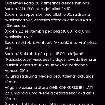
Kurzemes Radio 26. dzimšanas dienas svinības
Šodien “Aktuālā intervija” plkst. 14:10.
Šodien, 15. septembrī pēc plkst.18.00, raidījumā
“Radioskatuve”, viesosies džeza dziedātāja Arta
Jēkabsone.
Šodien, 22. septembrī pēc plkst.18.00, raidījums
“Radioskatuve”
Šodien.9.oktobrī, Ventspils “Aktuālā intervija” plkst.
14:10.
Šodien, 13.oktobrī, pēc plkst.18.00, raidījumā
“Radioskatuve” viesosies Kuldīgas novada Bērnu un
jauniešu centra mūzikas un vokālā pedagoģe
Agnese Čīče.
15. jūnija raidījuma “Nedēļa ceturtdienā” aktuālās
tēmas:
Ačgārno dziesmu ētera OGĪL KONKURSS IR KLĀT!
22. jūnija raidījuma “Nedēļa ceturtdienā” aktuālās
tēmas:
Šodien, 20.oktobrī, plkst. 14:10 intervija ar mūzikas