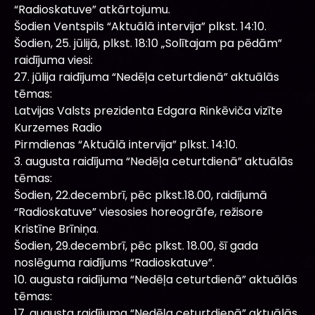
“Radioskatuve” atkārtojumu.
Šodien Ventspils “Aktuālā intervija” plkst. 14:10.
Šodien, 25. jūlijā, plkst. 18:10 „Solītajam pa pēdām”
raidījuma viesi:
27. jūlija raidījuma “Nedēļa ceturtdienā” aktuālās
tēmas:
Latvijas Valsts prezidenta Edgara Rinkēviča vizīte
Kurzemes Radio
Pirmdienas “Aktuālā intervija” plkst. 14:10.
3. augusta raidījuma “Nedēļa ceturtdienā” aktuālās
tēmas:
Šodien, 22.decembrī, pēc plkst.18.00, raidījumā
“Radioskatuve” viesosies horeogrāfe, režisore
Kristīne Brīniņa.
Šodien, 29.decembrī, pēc plkst. 18.00, šī gada
noslēguma raidījums “Radioskatuve”.
10. augusta raidījuma “Nedēļa ceturtdienā” aktuālās
tēmas:
17. augusta raidījuma “Nedēļa ceturtdienā” aktuālās