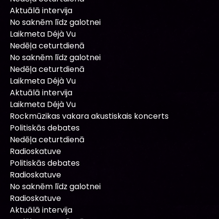
Aktuālā intervija
No saknēm līdz galotnei
Laikmeta Déjà Vu
Nedēļa ceturtdienā
No saknēm līdz galotnei
Nedēļa ceturtdienā
Laikmeta Déjà Vu
Aktuālā intervija
Laikmeta Déjà Vu
Rockmūzikas vakara akustiskais koncerts
Politiskās debates
Nedēļa ceturtdienā
Radioskatuve
Politiskās debates
Radioskatuve
No saknēm līdz galotnei
Radioskatuve
Aktuālā intervija