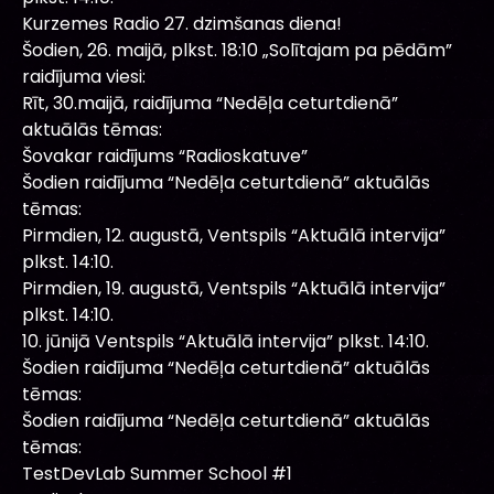
Kurzemes Radio 27. dzimšanas diena!
Šodien, 26. maijā, plkst. 18:10 „Solītajam pa pēdām”
raidījuma viesi:
Rīt, 30.maijā, raidījuma “Nedēļa ceturtdienā”
aktuālās tēmas:
Šovakar raidījums “Radioskatuve”
Šodien raidījuma “Nedēļa ceturtdienā” aktuālās
tēmas:
Pirmdien, 12. augustā, Ventspils “Aktuālā intervija”
plkst. 14:10.
Pirmdien, 19. augustā, Ventspils “Aktuālā intervija”
plkst. 14:10.
10. jūnijā Ventspils “Aktuālā intervija” plkst. 14:10.
Šodien raidījuma “Nedēļa ceturtdienā” aktuālās
tēmas:
Šodien raidījuma “Nedēļa ceturtdienā” aktuālās
tēmas:
TestDevLab Summer School #1