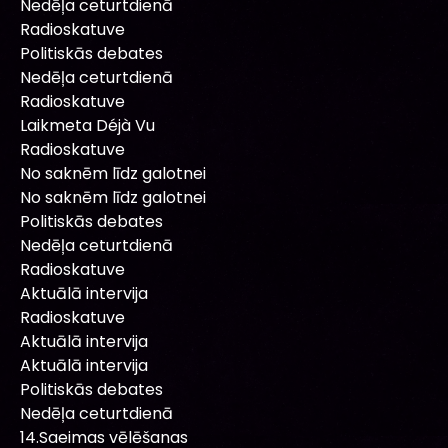
Nedēļa ceturtdienā
Radioskatuve
Politiskās debates
Nedēļa ceturtdienā
Radioskatuve
Laikmeta Déjà Vu
Radioskatuve
No saknēm līdz galotnei
No saknēm līdz galotnei
Politiskās debates
Nedēļa ceturtdienā
Radioskatuve
Aktuālā intervija
Radioskatuve
Aktuālā intervija
Aktuālā intervija
Politiskās debates
Nedēļa ceturtdienā
14.Saeimas vēlēšanas