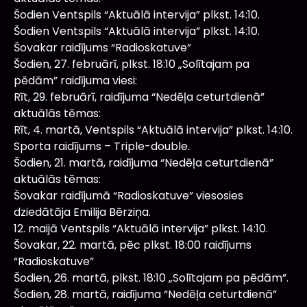
Šodien Ventspils “Aktuālā intervija” plkst. 14:10.
Šodien Ventspils “Aktuālā intervija” plkst. 14:10.
Šovakar raidījums “Radioskatuve”
Šodien, 27. februārī, plkst. 18:10 „Solītajam pa
pēdām” raidījuma viesi:
Rīt, 29. februārī, raidījuma “Nedēļa ceturtdienā”
aktuālās tēmas:
Rīt, 4. martā, Ventspils “Aktuālā intervija” plkst. 14:10.
Sporta raidījums – Triple-double.
Šodien, 21. martā, raidījuma “Nedēļa ceturtdienā”
aktuālās tēmas:
Šovakar raidījumā “Radioskatuve” viesosies
dziedātāja Emilija Bērziņa.
12. maijā Ventspils “Aktuālā intervija” plkst. 14:10.
Šovakar, 22. martā, pēc plkst. 18:00 raidījums
“Radioskatuve”
Šodien, 26. martā, plkst. 18:10 „Solītajam pa pēdām”.
Šodien, 28. martā, raidījuma “Nedēļa ceturtdienā”