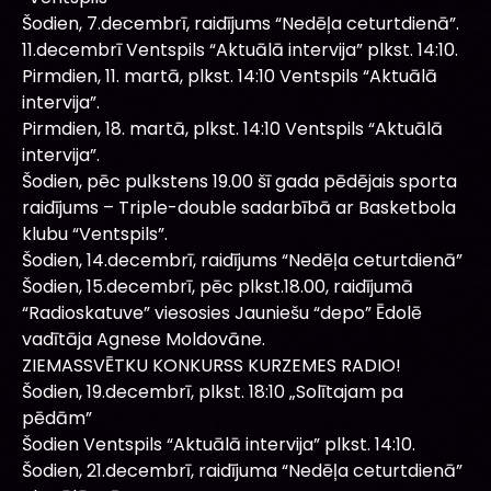
Šodien, 7.decembrī, raidījums “Nedēļa ceturtdienā”.
11.decembrī Ventspils “Aktuālā intervija” plkst. 14:10.
Pirmdien, 11. martā, plkst. 14:10 Ventspils “Aktuālā
intervija”.
Pirmdien, 18. martā, plkst. 14:10 Ventspils “Aktuālā
intervija”.
Šodien, pēc pulkstens 19.00 šī gada pēdējais sporta
raidījums – Triple-double sadarbībā ar Basketbola
klubu “Ventspils”.
Šodien, 14.decembrī, raidījums “Nedēļa ceturtdienā”
Šodien, 15.decembrī, pēc plkst.18.00, raidījumā
“Radioskatuve” viesosies Jauniešu “depo” Ēdolē
vadītāja Agnese Moldovāne.
ZIEMASSVĒTKU KONKURSS KURZEMES RADIO!
Šodien, 19.decembrī, plkst. 18:10 „Solītajam pa
pēdām”
Šodien Ventspils “Aktuālā intervija” plkst. 14:10.
Šodien, 21.decembrī, raidījuma “Nedēļa ceturtdienā”