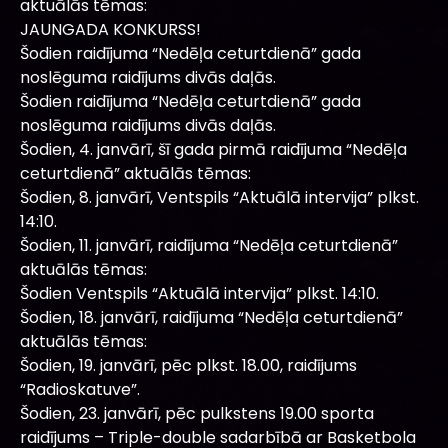
aktuālās tēmas:
JAUNGADA KONKURSS!
Šodien raidījuma “Nedēļa ceturtdienā” gada
noslēguma raidījums divās daļās.
Šodien raidījuma “Nedēļa ceturtdienā” gada
noslēguma raidījums divās daļās.
Šodien, 4. janvārī, šī gada pirmā raidījuma “Nedēļa
ceturtdienā” aktuālās tēmas:
Šodien, 8. janvārī, Ventspils “Aktuālā intervija” plkst.
14:10.
Šodien, 11. janvārī, raidījuma “Nedēļa ceturtdienā”
aktuālās tēmas:
Šodien Ventspils “Aktuālā intervija” plkst. 14:10.
Šodien, 18. janvārī, raidījuma “Nedēļa ceturtdienā”
aktuālās tēmas:
Šodien, 19. janvārī, pēc plkst. 18.00, raidījums
“Radioskatuve”.
Šodien, 23. janvārī, pēc pulkstens 19.00 sporta
raidījums – Triple-double sadarbībā ar Basketbola