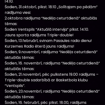
14:10.
Šodien, 31.oktobrī, plkst. 18:10 „Solītajam pa pēdām”
raidījuma viesi:
2.oktobra raidījuma “Nedēļa ceturtdienā” aktuālās
tēmas:
Šodien Ventspils “Aktuālā intervija” plkst. 14:10.
Jauns sporta raidījums Triple-double!
Šodien, 13.februārī, svinam Pasaules radio dienu!
Kurzemes Radio ēterā jauns raidījums!
Šodien, 9.novembrī, raidījuma “Nedēļa ceturtdienā”
aktuālās tēmas:
Šodien, 16. novembrī, raidījuma “Nedēļa ceturtdienā”
aktuālās tēmas:
Šodien, 21.novembrī, pēc pulkstens 19.00 raidījums –
Triple-double sadarbībā ar Basketbola klubu
“Ventspils”.
Šodien, 23.novembrī, raidījuma “Nedēļa ceturtdienā”
aktuālās tēmas:
Šodien, 16. februārī, pēc plkst. 18.00, raidījums