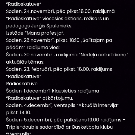
“Radioskatuve”
Šodien, 24.novembrī, pēc plkst.18.00, raidījumā
“Radioskatuve” viesosies aktieris, režisors un
pedagogs Jurģis Spulenieks.
Izstāde “Mana profesija”.
Šodien, 28.novembrī, plkst. 18:10 „Solītajam pa
pēdām” raidījuma viesi:
Šodien, 30.novembrī, raidījuma “Nedēļa ceturtdienā”
aktuālās tēmas:
Šodien, 23. februārī, pēc plkst. 18.00, raidījums
“Radioskatuve”
Radioskatuve
Šodien, 1.decembrī, klausieties raidījuma
“Radioskatuve” atkārtojumu.
Šodien, 4.decembrī, Ventspils “Aktuālā intervija”
plkst. 14:10.
Šodien, 5.decembrī, pēc pulkstens 19.00 raidījums –
Triple-double sadarbībā ar Basketbola klubu
“Ventspils”