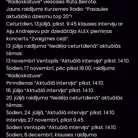
“Radioskatuve” viesosies Rūta Beirote.
Jauns raidījums Kurzemes Radio: “Pasaules
aktuālāko dziesmu top 20”!
Ceturtdien, 13.jūlijā, plkst. 9:45 klausies interviju ar
Aiju Andrejevu par dziedātāja ALEX piemiņas
koncertu “Zvaigznes ceļš”.
13. jūlija raidījuma “Nedēļa ceturtdienā” aktuālās
tēmas:
13.novembrī Ventspils “Aktuālā intervija” plkst. 14:10.
Šodien, 17.novembrī, pēc plkst.18.00, raidījums
“Radioskatuve”
Pirmdienas “Aktuālā intervija” plkst. 14:10.
18. jūlija “Aktuālā intervija” plkst. 14:10.
20. jūlijā raidījuma “Nedēļa ceturtdienā” aktuālās
tēmas:
Šodien, 24. jūlijā, “Aktuālā intervija” plkst. 14:10.
Intervija, 27.novembrī, plkst.9.45.
Šodien Ventspils “Aktuālā intervija” plkst. 14:10.
Šodien, 8.decembrī, klausies raidījuma