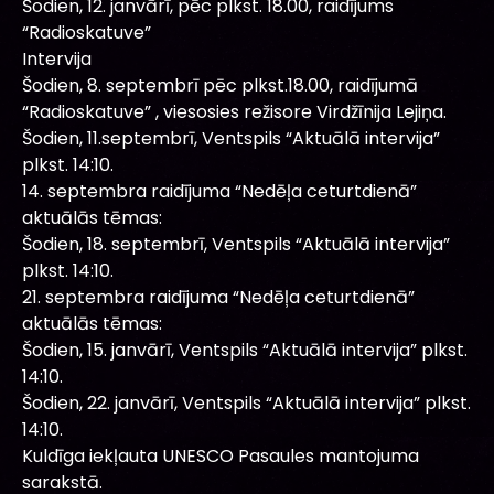
Šodien, 12. janvārī, pēc plkst. 18.00, raidījums
“Radioskatuve”
Intervija
Šodien, 8. septembrī pēc plkst.18.00, raidījumā
“Radioskatuve” , viesosies režisore Virdžīnija Lejiņa.
Šodien, 11.septembrī, Ventspils “Aktuālā intervija”
plkst. 14:10.
14. septembra raidījuma “Nedēļa ceturtdienā”
aktuālās tēmas:
Šodien, 18. septembrī, Ventspils “Aktuālā intervija”
plkst. 14:10.
21. septembra raidījuma “Nedēļa ceturtdienā”
aktuālās tēmas:
Šodien, 15. janvārī, Ventspils “Aktuālā intervija” plkst.
14:10.
Šodien, 22. janvārī, Ventspils “Aktuālā intervija” plkst.
14:10.
Kuldīga iekļauta UNESCO Pasaules mantojuma
sarakstā.