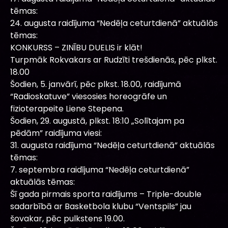
tēmas:
24. augusta raidījuma “Nedēļa ceturtdienā” aktuālās
tēmas:
KONKURSS – ZINĪBU DUELIS ir klāt!
Turpmāk Rokvakars ar Rudzīti trešdienās, pēc plkst.
18.00
Šodien, 5. janvārī, pēc plkst. 18.00, raidījumā
“Radioskatuve” viesosies horeogrāfe un
fizioterapeite Liene Stepena.
Šodien, 29. augustā, plkst. 18:10 „Solītajam pa
pēdām” raidījuma viesi:
31. augusta raidījuma “Nedēļa ceturtdienā” aktuālās
tēmas:
7. septembra raidījuma “Nedēļa ceturtdienā”
aktuālās tēmas:
Šī gada pirmais sporta raidījums – Triple-double
sadarbībā ar Basketbola klubu “Ventspils” jau
šovakar, pēc pulkstens 19.00.