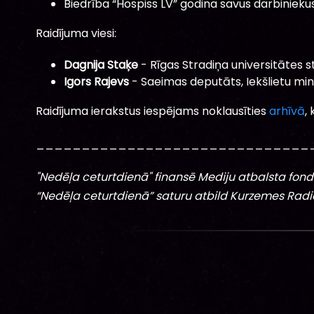
Biedrība “Hospiss LV” godina savus darbinieku
Raidījuma viesi:
Dagnija Staķe
- Rīgas Stradiņa universitātes 
Igors Rajevs
- Saeimas deputāts, Iekšlietu min
Raidījuma ierakstus iespējams noklausīties
arhīvā
,
______________________________
"Nedēļa ceturtdienā" finansē Mediju atbalsta fonds 
“Nedēļa ceturtdienā” saturu atbild Kurzemes Radi