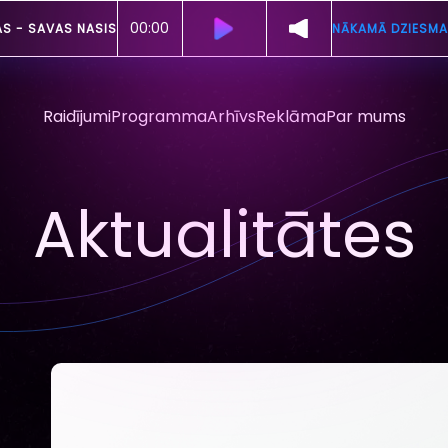
00:00
AS -
SAVAS NASIS
NĀKAMĀ DZIESMA
Raidījumi
Programma
Arhīvs
Reklāma
Par mums
Aktualitātes