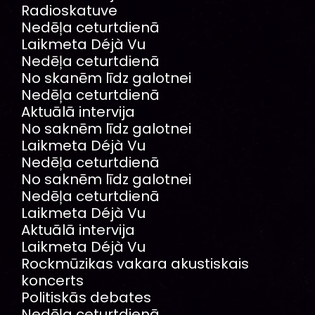
Radioskatuve
Nedēļa ceturtdienā
Laikmeta Déjà Vu
Nedēļa ceturtdienā
No skanēm līdz galotnei
Nedēļa ceturtdienā
Aktuālā intervija
No saknēm līdz galotnei
Laikmeta Déjà Vu
Nedēļa ceturtdienā
No saknēm līdz galotnei
Nedēļa ceturtdienā
Laikmeta Déjà Vu
Aktuālā intervija
Laikmeta Déjà Vu
Rockmūzikas vakara akustiskais
koncerts
Politiskās debates
Nedēļa ceturtdienā