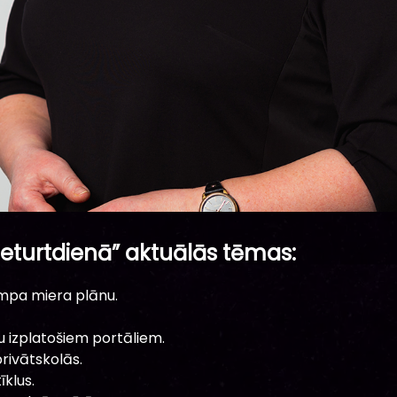
eturtdienā” aktuālās tēmas:
ampa miera plānu.
du izplatošiem portāliem.
rivātskolās.
īklus.