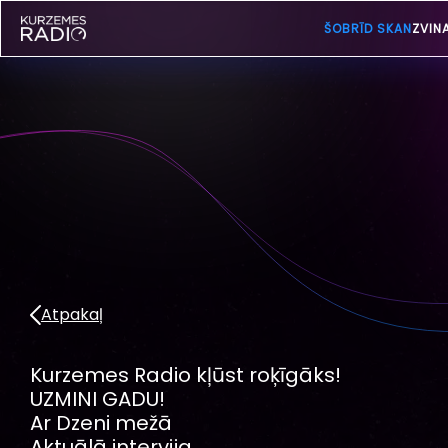
ŠOBRĪD SKAN
ZVIN
Atpakaļ
Kurzemes Radio kļūst roķīgāks!
UZMINI GADU!
Ar Dzeni mežā
Aktuālā intervija