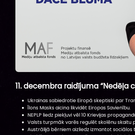
11. decembra raidījuma “Nedēļa c
Ukrainas sabiedrotie Eiropā skeptiski par Tr
Īlons Masks aicina likvidēt Eiropas Savienību.
NEPLP liedz piekļuvi vēl 10 Krievijas propagan
Valsts turpmāk varēs regulēt skolēnu skaitu p
Austrālijā bērniem aizliedz izmantot sociālos t