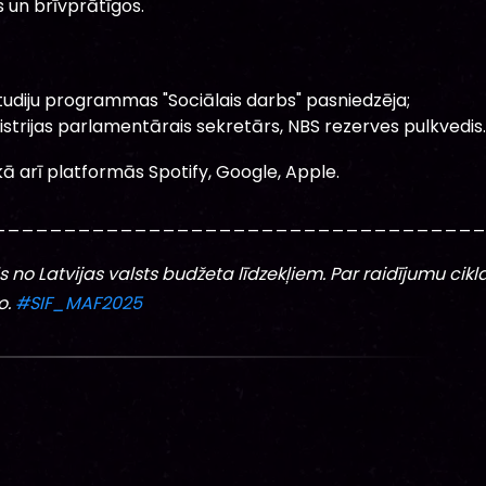
s un brīvprātīgos.
studiju programmas "Sociālais darbs" pasniedzēja;
istrijas parlamentārais sekretārs, NBS rezerves pulkvedis
 kā arī platformās Spotify, Google, Apple.
__________________________________
no Latvijas valsts budžeta līdzekļiem. Par raidījumu cikl
o.
#SIF_MAF2025