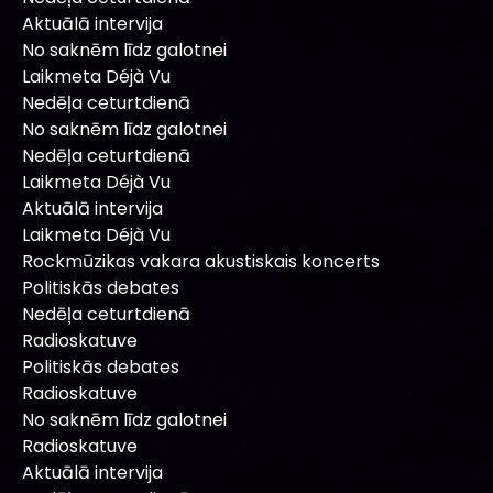
Aktuālā intervija
No saknēm līdz galotnei
Laikmeta Déjà Vu
Nedēļa ceturtdienā
No saknēm līdz galotnei
Nedēļa ceturtdienā
Laikmeta Déjà Vu
Aktuālā intervija
Laikmeta Déjà Vu
Rockmūzikas vakara akustiskais koncerts
Politiskās debates
Nedēļa ceturtdienā
Radioskatuve
Politiskās debates
Radioskatuve
No saknēm līdz galotnei
Radioskatuve
Aktuālā intervija