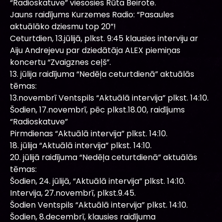
“Radioskatuve” viesosies Rūta Beirote.
Jauns raidījums Kurzemes Radio: “Pasaules
aktuālāko dziesmu top 20”!
Ceturtdien, 13.jūlijā, plkst. 9:45 klausies interviju ar
Aiju Andrejevu par dziedātāja ALEX piemiņas
koncertu “Zvaigznes ceļš”.
13. jūlija raidījuma “Nedēļa ceturtdienā” aktuālās
tēmas:
13.novembrī Ventspils “Aktuālā intervija” plkst. 14:10.
Šodien, 17.novembrī, pēc plkst.18.00, raidījums
“Radioskatuve”
Pirmdienas “Aktuālā intervija” plkst. 14:10.
18. jūlija “Aktuālā intervija” plkst. 14:10.
20. jūlijā raidījuma “Nedēļa ceturtdienā” aktuālās
tēmas:
Šodien, 24. jūlijā, “Aktuālā intervija” plkst. 14:10.
Intervija, 27.novembrī, plkst.9.45.
Šodien Ventspils “Aktuālā intervija” plkst. 14:10.
Šodien, 8.decembrī, klausies raidījuma