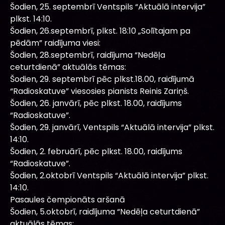
Šodien, 25. septembrī Ventspils “Aktuālā intervija”
plkst. 14:10.
Šodien, 26.septembrī, plkst. 18:10 „Solītajam pa
pēdām” raidījuma viesi:
Šodien, 28.septembrī, raidījuma “Nedēļa
ceturtdienā” aktuālās tēmas:
Šodien, 29. septembrī pēc plkst.18.00, raidījumā
“Radioskatuve” viesosies pianists Reinis Zariņš.
Šodien, 26. janvārī, pēc plkst. 18.00, raidījums
“Radioskatuve”.
Šodien, 29. janvārī, Ventspils “Aktuālā intervija” plkst.
14:10.
Šodien, 2. februārī, pēc plkst. 18.00, raidījums
“Radioskatuve”.
Šodien, 2.oktobrī Ventspils “Aktuālā intervija” plkst.
14:10.
Pasaules čempionāts aršanā
Šodien, 5.oktobrī, raidījuma “Nedēļa ceturtdienā”
aktuālās tēmas: