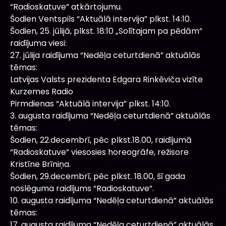
“Radioskatuve” atkārtojumu.
Šodien Ventspils “Aktuālā intervija” plkst. 14:10.
Šodien, 25. jūlijā, plkst. 18:10 „Solītajam pa pēdām”
raidījuma viesi:
27. jūlija raidījuma “Nedēļa ceturtdienā” aktuālās
tēmas:
Latvijas Valsts prezidenta Edgara Rinkēviča vizīte
Kurzemes Radio
Pirmdienas “Aktuālā intervija” plkst. 14:10.
3. augusta raidījuma “Nedēļa ceturtdienā” aktuālās
tēmas:
Šodien, 22.decembrī, pēc plkst.18.00, raidījumā
“Radioskatuve” viesosies horeogrāfe, režisore
Kristīne Brīniņa.
Šodien, 29.decembrī, pēc plkst. 18.00, šī gada
noslēguma raidījums “Radioskatuve”.
10. augusta raidījuma “Nedēļa ceturtdienā” aktuālās
tēmas:
17. augusta raidījuma “Nedēļa ceturtdienā” aktuālās