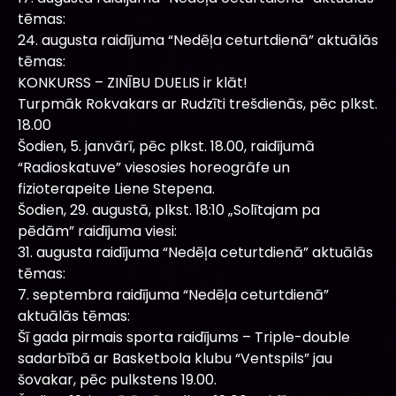
tēmas:
24. augusta raidījuma “Nedēļa ceturtdienā” aktuālās
tēmas:
KONKURSS – ZINĪBU DUELIS ir klāt!
Turpmāk Rokvakars ar Rudzīti trešdienās, pēc plkst.
18.00
Šodien, 5. janvārī, pēc plkst. 18.00, raidījumā
“Radioskatuve” viesosies horeogrāfe un
fizioterapeite Liene Stepena.
Šodien, 29. augustā, plkst. 18:10 „Solītajam pa
pēdām” raidījuma viesi:
31. augusta raidījuma “Nedēļa ceturtdienā” aktuālās
tēmas:
7. septembra raidījuma “Nedēļa ceturtdienā”
aktuālās tēmas:
Šī gada pirmais sporta raidījums – Triple-double
sadarbībā ar Basketbola klubu “Ventspils” jau
šovakar, pēc pulkstens 19.00.