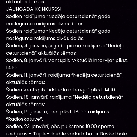
aktuālās tēmas:
JAUNGADA KONKURSS!
Šodien raidījuma “Nedēļa ceturtdienā” gada
noslēguma raidījums divās daļās.
Šodien raidījuma “Nedēļa ceturtdienā” gada
noslēguma raidījums divās daļās.
Šodien, 4. janvārī, šī gada pirmā raidījuma “Nedēļa
ceturtdienā” aktuālās tēmas:
Šodien, 8. janvārī, Ventspils “Aktuālā intervija” plkst.
14:10.
Šodien, 11. janvārī, raidījuma “Nedēļa ceturtdienā”
aktuālās tēmas:
Šodien Ventspils “Aktuālā intervija” plkst. 14:10.
Šodien, 18. janvārī, raidījuma “Nedēļa ceturtdienā”
aktuālās tēmas:
Šodien, 19. janvārī, pēc plkst. 18.00, raidījums
“Radioskatuve”.
Šodien, 23. janvārī, pēc pulkstens 19.00 sporta
raidījums – Triple-double sadarbībā ar Basketbola