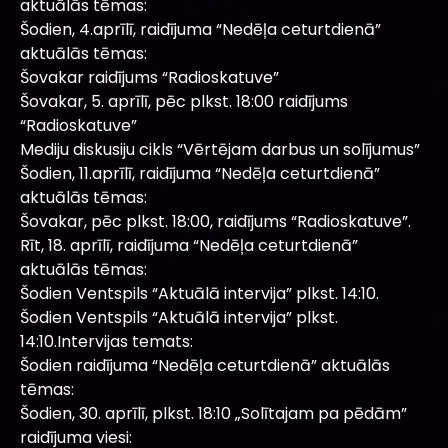
aktuālās tēmas:
Šodien, 4.aprīlī, raidījuma “Nedēļa ceturtdienā”
aktuālās tēmas:
Šovakar raidījums “Radioskatuve”
Šovakar, 5. aprīlī, pēc plkst. 18:00 raidījums
“Radioskatuve”
Mediju diskusiju cikls “Vērtējam darbus un solījumus”
Šodien, 11.aprīlī, raidījuma “Nedēļa ceturtdienā”
aktuālās tēmas:
Šovakar, pēc plkst. 18:00, raidījums “Radioskatuve”.
Rīt, 18. aprīlī, raidījuma “Nedēļa ceturtdienā”
aktuālās tēmas:
Šodien Ventspils “Aktuālā intervija” plkst. 14:10.
Šodien Ventspils “Aktuālā intervija” plkst.
14:10.Intervijas temats:
Šodien raidījuma “Nedēļa ceturtdienā” aktuālās
tēmas:
Šodien, 30. aprīlī, plkst. 18:10 „Solītajam pa pēdām”
raidījuma viesi: