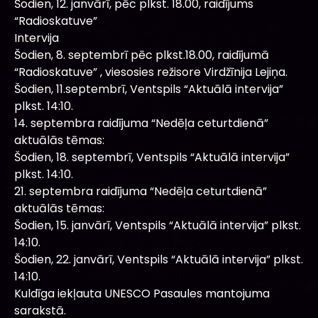
Šodien, 12. janvārī, pēc plkst. 18.00, raidījums
“Radioskatuve”
Intervija
Šodien, 8. septembrī pēc plkst.18.00, raidījumā
“Radioskatuve” , viesosies režisore Virdžīnija Lejiņa.
Šodien, 11.septembrī, Ventspils “Aktuālā intervija”
plkst. 14:10.
14. septembra raidījuma “Nedēļa ceturtdienā”
aktuālās tēmas:
Šodien, 18. septembrī, Ventspils “Aktuālā intervija”
plkst. 14:10.
21. septembra raidījuma “Nedēļa ceturtdienā”
aktuālās tēmas:
Šodien, 15. janvārī, Ventspils “Aktuālā intervija” plkst.
14:10.
Šodien, 22. janvārī, Ventspils “Aktuālā intervija” plkst.
14:10.
Kuldīga iekļauta UNESCO Pasaules mantojuma
sarakstā.