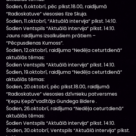
Šodien, 6.oktobrī, pēc plkst.18.00, raidījumā
“Radioskatuve” viesosies Ilze Skuja.
Šodien, 11.oktobrī, “Aktuālā intervija” plkst. 14:10.
Šodien Ventspils “Aktuālā intervija” plkst. 14:10.
Jauns raidījums izsalkušiem prātiem –
“Pēcpusdienas Kumoss”.
Šodien, 12.oktobrī, raidījuma “Nedēļa ceturtdienā”
aktuālās tēmas:
Šodien Ventspils “Aktuālā intervija” plkst. 14:10.
Šodien, 19.oktobrī, raidījuma “Nedēļa ceturtdienā”
aktuālās tēmas:
Šodien, 20.oktobrī, pēc plkst.18.00, raidījumā
“Radioskatuve” viesosies dzīvnieku patversmes
“Ķepu Ķepā”vadītāja Gundega Bidere .
Šodien, 26.oktobrī, raidījuma “Nedēļa ceturtdienā”
aktuālās tēmas:
Šodien Ventspils “Aktuālā intervija” plkst. 14:10.
Šodien, 30.oktobrī, Ventspils “Aktuālā intervija” plkst.