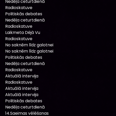
Nedēļa ceturtdienā
Radioskatuve
Politiskās debates
Nedēļa ceturtdienā
Radioskatuve
Laikmeta Déjà Vu
Radioskatuve
No saknēm līdz galotnei
No saknēm līdz galotnei
Politiskās debates
Nedēļa ceturtdienā
Radioskatuve
Aktuālā intervija
Radioskatuve
Aktuālā intervija
Aktuālā intervija
Politiskās debates
Nedēļa ceturtdienā
14.Saeimas vēlēšanas