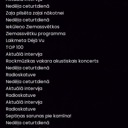
Nedēļa ceturtdienā
Zaļa pilsēta zaļai nākotnei
Nedēļa ceturtdienā
Iekūleņo Ziemassvētkos
Ziemassvētku programma
Laikmeta Déjà Vu
TOP 100
Aktuālā intervija
Rockmūzikas vakara akustiskais koncerts
Nedēļa ceturtdienā
Radioskatuve
Nedēļa ceturtdienā
Aktuālā intervija
Radioskatuve
Aktuālā intervija
Radioskatuve
Septiņas sarunas pie kamīna!
Nedēļa ceturtdienā