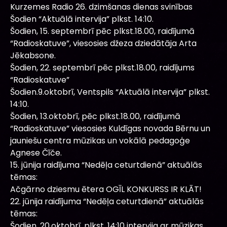
Kurzemes Radio 26. dzimšanas dienas svinības
Šodien “Aktuālā intervija” plkst. 14:10.
Šodien, 15. septembrī pēc plkst.18.00, raidījumā
“Radioskatuve”, viesosies džeza dziedātāja Arta
Jēkabsone.
Šodien, 22. septembrī pēc plkst.18.00, raidījums
“Radioskatuve”
Šodien.9.oktobrī, Ventspils “Aktuālā intervija” plkst.
14:10.
Šodien, 13.oktobrī, pēc plkst.18.00, raidījumā
“Radioskatuve” viesosies Kuldīgas novada Bērnu un
jauniešu centra mūzikas un vokālā pedagoģe
Agnese Čīče.
15. jūnija raidījuma “Nedēļa ceturtdienā” aktuālās
tēmas:
Ačgārno dziesmu ētera OGĪL KONKURSS IR KLĀT!
22. jūnija raidījuma “Nedēļa ceturtdienā” aktuālās
tēmas:
Šodien, 20.oktobrī, plkst. 14:10 intervija ar mūzikas