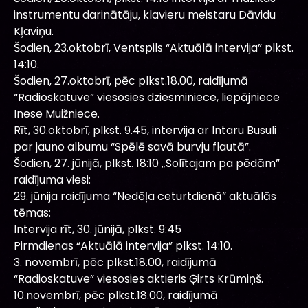
instrumentu darinātāju, klavieru meistaru Dāvidu
Kļaviņu.
Šodien, 23.oktobrī, Ventspils “Aktuālā intervija” plkst.
14:10.
Šodien, 27.oktobrī, pēc plkst.18.00, raidījumā
“Radioskatuve” viesosies dziesminiece, liepājniece
Inese Muižniece.
Rīt, 30.oktobrī, plkst. 9.45, intervija ar Intaru Busuli
par jauno albumu “Spēlē savā burvju flautā”.
Šodien, 27. jūnijā, plkst. 18:10 „Solītajam pa pēdām”
raidījuma viesi:
29. jūnija raidījuma “Nedēļa ceturtdienā” aktuālās
tēmas:
Intervija rīt, 30. jūnijā, plkst. 9:45
Pirmdienas “Aktuālā intervija” plkst. 14:10.
3. novembrī, pēc plkst.18.00, raidījumā
“Radioskatuve” viesosies aktieris Ģirts Krūmiņš.
10.novembrī, pēc plkst.18.00, raidījumā