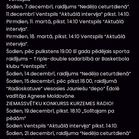
Šodien, 7.decembrī, raidījums “Nedēļa ceturtdienā”.
11.decembrī Ventspils “Aktuālā intervija” plkst. 14:10.
Pirmdien, 11. martā, plkst. 14:10 Ventspils “Aktuālā
intervija”.
Pirmdien, 18. martā, plkst. 14:10 Ventspils “Aktuālā
intervija”.
Šodien, pēc pulkstens 19.00 šī gada pēdējais sporta
raidījums – Triple-double sadarbībā ar Basketbola
klubu “Ventspils”.
Šodien, 14.decembrī, raidījums “Nedēļa ceturtdienā”
Šodien, 15.decembrī, pēc plkst.18.00, raidījumā
“Radioskatuve” viesosies Jauniešu “depo” Ēdolē
vadītāja Agnese Moldovāne.
ZIEMASSVĒTKU KONKURSS KURZEMES RADIO!
Šodien, 19.decembrī, plkst. 18:10 „Solītajam pa
pēdām”
Šodien Ventspils “Aktuālā intervija” plkst. 14:10.
Šodien, 21.decembrī, raidījuma “Nedēļa ceturtdienā”