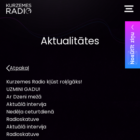
Nosūtīt ziņu
Aktualitātes
Atpakaļ
Kurzemes Radio kļūst roķīgāks!
UZMINI GADU!
Ar Dzeni mežā
Aktuālā intervija
Nedēļa ceturtdienā
Radioskatuve
Aktuālā intervija
Radioskatuve