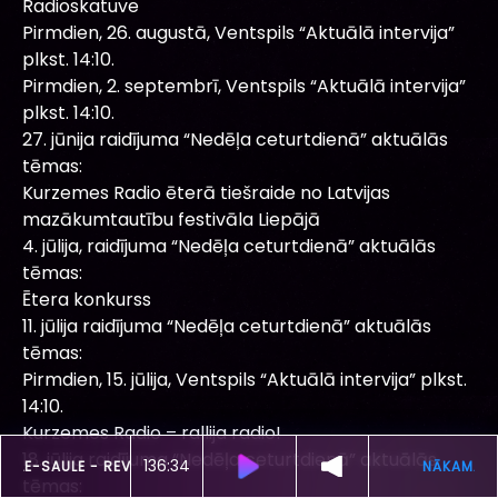
Radioskatuve
Pirmdien, 26. augustā, Ventspils “Aktuālā intervija”
plkst. 14:10.
Pirmdien, 2. septembrī, Ventspils “Aktuālā intervija”
plkst. 14:10.
27. jūnija raidījuma “Nedēļa ceturtdienā” aktuālās
tēmas:
Kurzemes Radio ēterā tiešraide no Latvijas
mazākumtautību festivāla Liepājā
4. jūlija, raidījuma “Nedēļa ceturtdienā” aktuālās
tēmas:
Ētera konkurss
11. jūlija raidījuma “Nedēļa ceturtdienā” aktuālās
tēmas:
Pirmdien, 15. jūlija, Ventspils “Aktuālā intervija” plkst.
14:10.
Kurzemes Radio – rallija radio!
18. jūlija raidījuma “Nedēļa ceturtdienā” aktuālās
136:30
ŠOBRĪD SKAN
SAULE-SAULE -
REVOLVERI
tēmas: