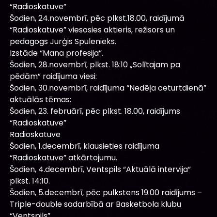
“Radioskatuve”
Šodien, 24.novembrī, pēc plkst.18.00, raidījumā
“Radioskatuve” viesosies aktieris, režisors un
pedagogs Jurģis Spulenieks.
Izstāde “Mana profesija”.
Šodien, 28.novembrī, plkst. 18:10 „Solītajam pa
pēdām” raidījuma viesi:
Šodien, 30.novembrī, raidījuma “Nedēļa ceturtdienā”
aktuālās tēmas:
Šodien, 23. februārī, pēc plkst. 18.00, raidījums
“Radioskatuve”
Radioskatuve
Šodien, 1.decembrī, klausieties raidījuma
“Radioskatuve” atkārtojumu.
Šodien, 4.decembrī, Ventspils “Aktuālā intervija”
plkst. 14:10.
Šodien, 5.decembrī, pēc pulkstens 19.00 raidījums –
Triple-double sadarbībā ar Basketbola klubu
“Ventspils”