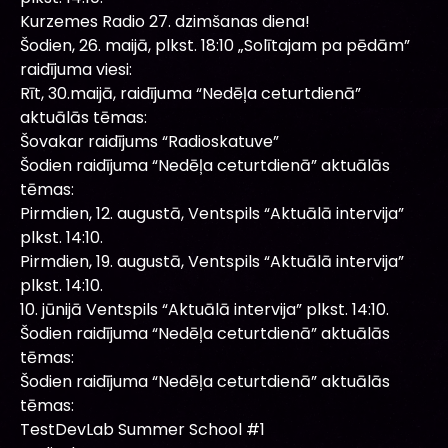
Kurzemes Radio 27. dzimšanas diena!
Šodien, 26. maijā, plkst. 18:10 „Solītajam pa pēdām”
raidījuma viesi:
Rīt, 30.maijā, raidījuma “Nedēļa ceturtdienā”
aktuālās tēmas:
Šovakar raidījums “Radioskatuve”
Šodien raidījuma “Nedēļa ceturtdienā” aktuālās
tēmas:
Pirmdien, 12. augustā, Ventspils “Aktuālā intervija”
plkst. 14:10.
Pirmdien, 19. augustā, Ventspils “Aktuālā intervija”
plkst. 14:10.
10. jūnijā Ventspils “Aktuālā intervija” plkst. 14:10.
Šodien raidījuma “Nedēļa ceturtdienā” aktuālās
tēmas:
Šodien raidījuma “Nedēļa ceturtdienā” aktuālās
tēmas:
TestDevLab Summer School #1