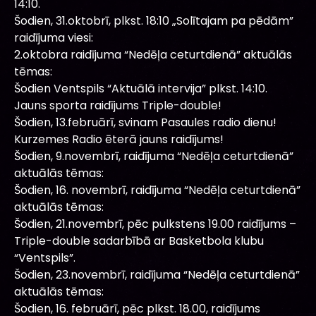
14:10.
Šodien, 31.oktobrī, plkst. 18:10 „Solītajam pa pēdām”
raidījuma viesi:
2.oktobra raidījuma “Nedēļa ceturtdienā” aktuālās
tēmas:
Šodien Ventspils “Aktuālā intervija” plkst. 14:10.
Jauns sporta raidījums Triple-double!
Šodien, 13.februārī, svinam Pasaules radio dienu!
Kurzemes Radio ēterā jauns raidījums!
Šodien, 9.novembrī, raidījuma “Nedēļa ceturtdienā”
aktuālās tēmas:
Šodien, 16. novembrī, raidījuma “Nedēļa ceturtdienā”
aktuālās tēmas:
Šodien, 21.novembrī, pēc pulkstens 19.00 raidījums –
Triple-double sadarbībā ar Basketbola klubu
“Ventspils”.
Šodien, 23.novembrī, raidījuma “Nedēļa ceturtdienā”
aktuālās tēmas:
Šodien, 16. februārī, pēc plkst. 18.00, raidījums