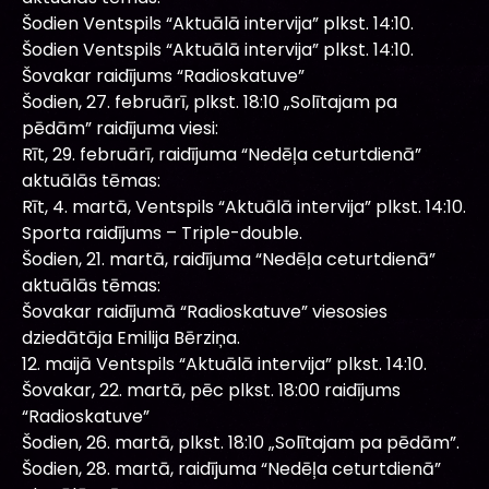
Šodien Ventspils “Aktuālā intervija” plkst. 14:10.
Šodien Ventspils “Aktuālā intervija” plkst. 14:10.
Šovakar raidījums “Radioskatuve”
Šodien, 27. februārī, plkst. 18:10 „Solītajam pa
pēdām” raidījuma viesi:
Rīt, 29. februārī, raidījuma “Nedēļa ceturtdienā”
aktuālās tēmas:
Rīt, 4. martā, Ventspils “Aktuālā intervija” plkst. 14:10.
Sporta raidījums – Triple-double.
Šodien, 21. martā, raidījuma “Nedēļa ceturtdienā”
aktuālās tēmas:
Šovakar raidījumā “Radioskatuve” viesosies
dziedātāja Emilija Bērziņa.
12. maijā Ventspils “Aktuālā intervija” plkst. 14:10.
Šovakar, 22. martā, pēc plkst. 18:00 raidījums
“Radioskatuve”
Šodien, 26. martā, plkst. 18:10 „Solītajam pa pēdām”.
Šodien, 28. martā, raidījuma “Nedēļa ceturtdienā”