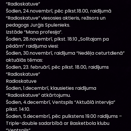
“Radioskatuve”
Šodien, 24.novembrī, pēc plkst.18.00, raidījumā
“Radioskatuve” viesosies aktieris, režisors un
pedagogs Jurģis Spulenieks.
Izstāde “Mana profesija”.
Šodien, 28.novembrī, plkst. 18:10 „Solītajam pa
pēdām” raidījuma viesi:
Šodien, 30.novembrī, raidījuma “Nedēļa ceturtdienā”
aktuālās tēmas:
Šodien, 23. februārī, pēc plkst. 18.00, raidījums
“Radioskatuve”
Radioskatuve
Šodien, 1.decembrī, klausieties raidījuma
“Radioskatuve” atkārtojumu.
Šodien, 4.decembrī, Ventspils “Aktuālā intervija”
plkst. 14:10.
Šodien, 5.decembrī, pēc pulkstens 19.00 raidījums –
Triple-double sadarbībā ar Basketbola klubu
“Ventspils”