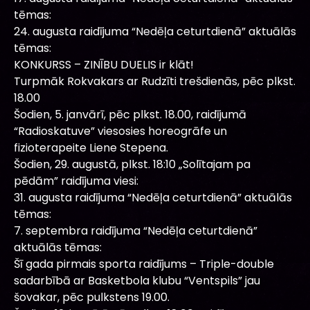
tēmas:
24. augusta raidījuma “Nedēļa ceturtdienā” aktuālās
tēmas:
KONKURSS – ZINĪBU DUELIS ir klāt!
Turpmāk Rokvakars ar Rudzīti trešdienās, pēc plkst.
18.00
Šodien, 5. janvārī, pēc plkst. 18.00, raidījumā
“Radioskatuve” viesosies horeogrāfe un
fizioterapeite Liene Stepena.
Šodien, 29. augustā, plkst. 18:10 „Solītajam pa
pēdām” raidījuma viesi:
31. augusta raidījuma “Nedēļa ceturtdienā” aktuālās
tēmas:
7. septembra raidījuma “Nedēļa ceturtdienā”
aktuālās tēmas:
Šī gada pirmais sporta raidījums – Triple-double
sadarbībā ar Basketbola klubu “Ventspils” jau
šovakar, pēc pulkstens 19.00.