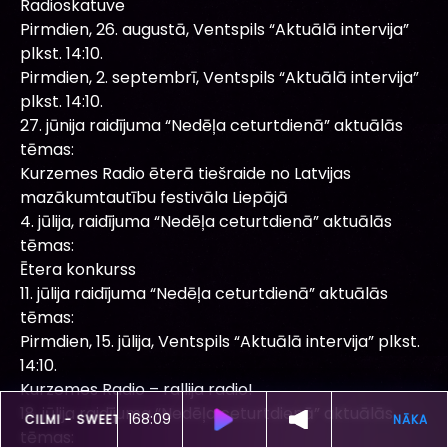
Radioskatuve
Pirmdien, 26. augustā, Ventspils “Aktuālā intervija”
plkst. 14:10.
Pirmdien, 2. septembrī, Ventspils “Aktuālā intervija”
plkst. 14:10.
27. jūnija raidījuma “Nedēļa ceturtdienā” aktuālās
tēmas:
Kurzemes Radio ēterā tiešraide no Latvijas
mazākumtautību festivāla Liepājā
4. jūlija, raidījuma “Nedēļa ceturtdienā” aktuālās
tēmas:
Ētera konkurss
11. jūlija raidījuma “Nedēļa ceturtdienā” aktuālās
tēmas:
Pirmdien, 15. jūlija, Ventspils “Aktuālā intervija” plkst.
14:10.
Kurzemes Radio – rallija radio!
18. jūlija raidījuma “Nedēļa ceturtdienā” aktuālās
168:06
ŠOBRĪD SKAN
GABRIELLA CILMI -
SWEET ABOUT ME
tēmas: