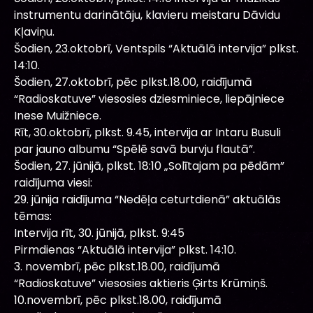
instrumentu darinātāju, klavieru meistaru Dāvidu
Kļaviņu.
Šodien, 23.oktobrī, Ventspils “Aktuālā intervija” plkst.
14:10.
Šodien, 27.oktobrī, pēc plkst.18.00, raidījumā
“Radioskatuve” viesosies dziesminiece, liepājniece
Inese Muižniece.
Rīt, 30.oktobrī, plkst. 9.45, intervija ar Intaru Busuli
par jauno albumu “Spēlē savā burvju flautā”.
Šodien, 27. jūnijā, plkst. 18:10 „Solītajam pa pēdām”
raidījuma viesi:
29. jūnija raidījuma “Nedēļa ceturtdienā” aktuālās
tēmas:
Intervija rīt, 30. jūnijā, plkst. 9:45
Pirmdienas “Aktuālā intervija” plkst. 14:10.
3. novembrī, pēc plkst.18.00, raidījumā
“Radioskatuve” viesosies aktieris Ģirts Krūmiņš.
10.novembrī, pēc plkst.18.00, raidījumā