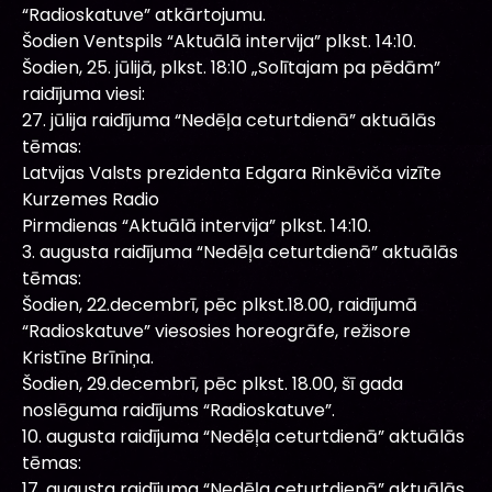
“Radioskatuve” atkārtojumu.
Šodien Ventspils “Aktuālā intervija” plkst. 14:10.
Šodien, 25. jūlijā, plkst. 18:10 „Solītajam pa pēdām”
raidījuma viesi:
27. jūlija raidījuma “Nedēļa ceturtdienā” aktuālās
tēmas:
Latvijas Valsts prezidenta Edgara Rinkēviča vizīte
Kurzemes Radio
Pirmdienas “Aktuālā intervija” plkst. 14:10.
3. augusta raidījuma “Nedēļa ceturtdienā” aktuālās
tēmas:
Šodien, 22.decembrī, pēc plkst.18.00, raidījumā
“Radioskatuve” viesosies horeogrāfe, režisore
Kristīne Brīniņa.
Šodien, 29.decembrī, pēc plkst. 18.00, šī gada
noslēguma raidījums “Radioskatuve”.
10. augusta raidījuma “Nedēļa ceturtdienā” aktuālās
tēmas:
17. augusta raidījuma “Nedēļa ceturtdienā” aktuālās