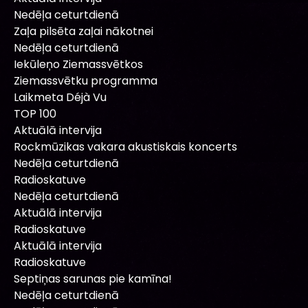
Nedēļa ceturtdienā
Zaļa pilsēta zaļai nākotnei
Nedēļa ceturtdienā
Iekūleņo Ziemassvētkos
Ziemassvētku programma
Laikmeta Déjà Vu
TOP 100
Aktuālā intervija
Rockmūzikas vakara akustiskais koncerts
Nedēļa ceturtdienā
Radioskatuve
Nedēļa ceturtdienā
Aktuālā intervija
Radioskatuve
Aktuālā intervija
Radioskatuve
Septiņas sarunas pie kamīna!
Nedēļa ceturtdienā