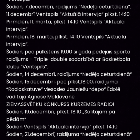
Šodien, 7.decembrī, raidījums “Nedēļa ceturtdienā”.
11.decembrī Ventspils “Aktuālā intervija” plkst. 14:10.
Pirmdien, 11. martā, plkst. 14:10 Ventspils “Aktuālā
intervija”.
Pirmdien, 18. martā, plkst. 14:10 Ventspils “Aktuālā
intervija”.
Šodien, pēc pulkstens 19.00 šī gada pēdējais sporta
raidījums – Triple-double sadarbībā ar Basketbola
klubu “Ventspils”.
Šodien, 14.decembrī, raidījums “Nedēļa ceturtdienā”
Šodien, 15.decembrī, pēc plkst.18.00, raidījumā
“Radioskatuve” viesosies Jauniešu “depo” Ēdolē
vadītāja Agnese Moldovāne.
ZIEMASSVĒTKU KONKURSS KURZEMES RADIO!
Šodien, 19.decembrī, plkst. 18:10 „Solītajam pa
pēdām”
Šodien Ventspils “Aktuālā intervija” plkst. 14:10.
Šodien, 21.decembrī, raidījuma “Nedēļa ceturtdienā”