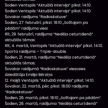
Šodien Ventspils “Aktuālā intervija” plkst. 14:10.
Šodien Ventspils “Aktuālā intervija” plkst. 14:10.
Šovakar raidījums “Radioskatuve”
Šodien, 27. februārī, plkst. 18:10 „Solītajam pa
pēdām” raidījuma viesi:
Rīt, 29. februārī, raidījuma “Nedēļa ceturtdienā”
aktuālās tēmas:
Rīt, 4. martā, Ventspils “Aktuālā intervija” plkst. 14:10.
Sporta raidījums – Triple-double.
Šodien, 21. martā, raidījuma “Nedēļa ceturtdienā”
aktuālās tēmas:
Šovakar raidījumā “Radioskatuve” viesosies
dziedātāja Emilija Bērziņa.
12. maijā Ventspils “Aktuālā intervija” plkst. 14:10.
Šovakar, 22. martā, pēc plkst. 18:00 raidījums
“Radioskatuve”
Šodien, 26. martā, plkst. 18:10 „Solītajam pa pēdām”.
Šodien, 28. martā, raidījuma “Nedēļa ceturtdienā”