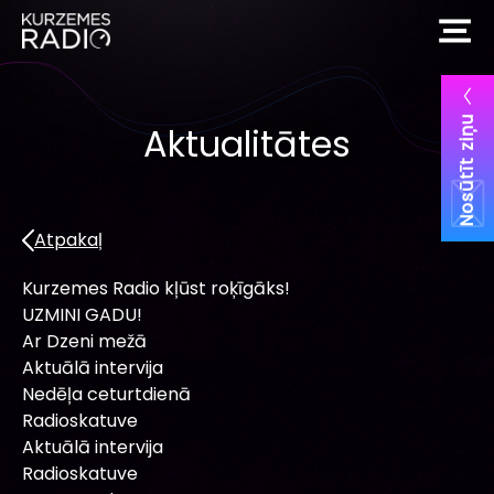
Nosūtīt ziņu
Aktualitātes
Atpakaļ
Kurzemes Radio kļūst roķīgāks!
UZMINI GADU!
Ar Dzeni mežā
Aktuālā intervija
Nedēļa ceturtdienā
Radioskatuve
Aktuālā intervija
Radioskatuve