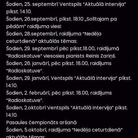
Šodien, 25. septembrī Ventspils “Aktuālā intervija”
plkst. 14:10.
Šodien, 26.septembrī, plkst. 18:10 „Solītajam pa
pēdām” raidījuma viesi:
Šodien, 28.septembrī, raidījuma “Nedēļa
ceturtdienā” aktuālās tēmas:
Šodien, 29. septembrī pēc plkst.18.00, raidījumā
“Radioskatuve” viesosies pianists Reinis Zariņš.
Šodien, 26. janvārī, pēc plkst. 18.00, raidījums
“Radioskatuve”.
Šodien, 29. janvārī, Ventspils “Aktuālā intervija” plkst.
14:10.
Šodien, 2. februārī, pēc plkst. 18.00, raidījums
“Radioskatuve”.
Šodien, 2.oktobrī Ventspils “Aktuālā intervija” plkst.
14:10.
Pasaules čempionāts aršanā
Šodien, 5.oktobrī, raidījuma “Nedēļa ceturtdienā”
aktuālās tēmas: