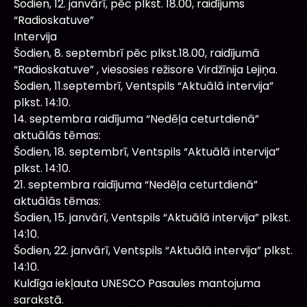
Šodien, 12. janvārī, pēc plkst. 18.00, raidījums
“Radioskatuve”
Intervija
Šodien, 8. septembrī pēc plkst.18.00, raidījumā
“Radioskatuve” , viesosies režisore Virdžīnija Lejiņa.
Šodien, 11.septembrī, Ventspils “Aktuālā intervija”
plkst. 14:10.
14. septembra raidījuma “Nedēļa ceturtdienā”
aktuālās tēmas:
Šodien, 18. septembrī, Ventspils “Aktuālā intervija”
plkst. 14:10.
21. septembra raidījuma “Nedēļa ceturtdienā”
aktuālās tēmas:
Šodien, 15. janvārī, Ventspils “Aktuālā intervija” plkst.
14:10.
Šodien, 22. janvārī, Ventspils “Aktuālā intervija” plkst.
14:10.
Kuldīga iekļauta UNESCO Pasaules mantojuma
sarakstā.