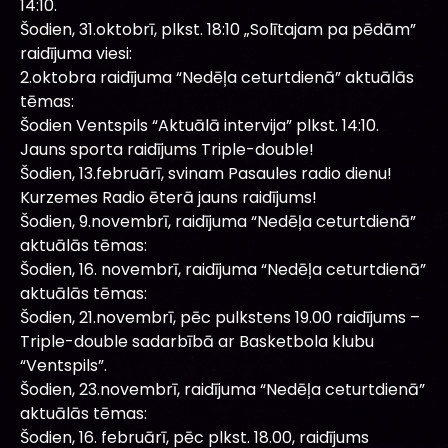
14:10.
Šodien, 31.oktobrī, plkst. 18:10 „Solītajam pa pēdām”
raidījuma viesi:
2.oktobra raidījuma “Nedēļa ceturtdienā” aktuālās
tēmas:
Šodien Ventspils “Aktuālā intervija” plkst. 14:10.
Jauns sporta raidījums Triple-double!
Šodien, 13.februārī, svinam Pasaules radio dienu!
Kurzemes Radio ēterā jauns raidījums!
Šodien, 9.novembrī, raidījuma “Nedēļa ceturtdienā”
aktuālās tēmas:
Šodien, 16. novembrī, raidījuma “Nedēļa ceturtdienā”
aktuālās tēmas:
Šodien, 21.novembrī, pēc pulkstens 19.00 raidījums –
Triple-double sadarbībā ar Basketbola klubu
“Ventspils”.
Šodien, 23.novembrī, raidījuma “Nedēļa ceturtdienā”
aktuālās tēmas:
Šodien, 16. februārī, pēc plkst. 18.00, raidījums