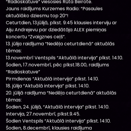
“Radioskatuve” viesosies Rūta Beirote.
Jauns raidījums Kurzemes Radio: “Pasaules
aktuālāko dziesmu top 20”!
Ceturtdien, 13.jūlijā, plkst. 9:45 klausies interviju ar
Aiju Andrejevu par dziedātāja ALEX piemiņas
koncertu “Zvaigznes ceļš”.
13. jūlija raidījuma “Nedēļa ceturtdienā” aktuālās
tēmas:
13.novembrī Ventspils “Aktuālā intervija” plkst. 14:10.
Šodien, 17.novembrī, pēc plkst.18.00, raidījums
“Radioskatuve”
Pirmdienas “Aktuālā intervija” plkst. 14:10.
18. jūlija “Aktuālā intervija” plkst. 14:10.
20. jūlijā raidījuma “Nedēļa ceturtdienā” aktuālās
tēmas:
Šodien, 24. jūlijā, “Aktuālā intervija” plkst. 14:10.
Intervija, 27.novembrī, plkst.9.45.
Šodien Ventspils “Aktuālā intervija” plkst. 14:10.
Šodien, 8.decembrī, klausies raidījuma