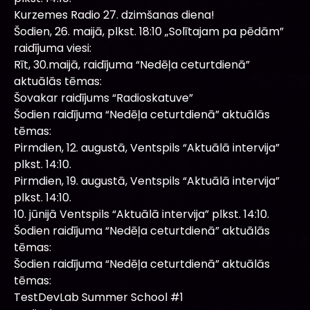
Kurzemes Radio 27. dzimšanas diena!
Šodien, 26. maijā, plkst. 18:10 „Solītajam pa pēdām”
raidījuma viesi:
Rīt, 30.maijā, raidījuma “Nedēļa ceturtdienā”
aktuālās tēmas:
Šovakar raidījums “Radioskatuve”
Šodien raidījuma “Nedēļa ceturtdienā” aktuālās
tēmas:
Pirmdien, 12. augustā, Ventspils “Aktuālā intervija”
plkst. 14:10.
Pirmdien, 19. augustā, Ventspils “Aktuālā intervija”
plkst. 14:10.
10. jūnijā Ventspils “Aktuālā intervija” plkst. 14:10.
Šodien raidījuma “Nedēļa ceturtdienā” aktuālās
tēmas:
Šodien raidījuma “Nedēļa ceturtdienā” aktuālās
tēmas:
TestDevLab Summer School #1