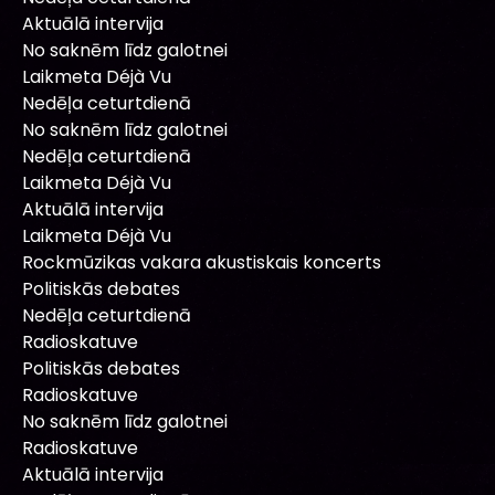
Aktuālā intervija
No saknēm līdz galotnei
Laikmeta Déjà Vu
Nedēļa ceturtdienā
No saknēm līdz galotnei
Nedēļa ceturtdienā
Laikmeta Déjà Vu
Aktuālā intervija
Laikmeta Déjà Vu
Rockmūzikas vakara akustiskais koncerts
Politiskās debates
Nedēļa ceturtdienā
Radioskatuve
Politiskās debates
Radioskatuve
No saknēm līdz galotnei
Radioskatuve
Aktuālā intervija