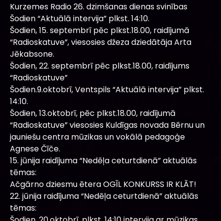
Kurzemes Radio 26. dzimšanas dienas svinības
Šodien “Aktuālā intervija” plkst. 14:10.
Šodien, 15. septembrī pēc plkst.18.00, raidījumā
“Radioskatuve”, viesosies džeza dziedātāja Arta
Jēkabsone.
Šodien, 22. septembrī pēc plkst.18.00, raidījums
“Radioskatuve”
Šodien.9.oktobrī, Ventspils “Aktuālā intervija” plkst.
14:10.
Šodien, 13.oktobrī, pēc plkst.18.00, raidījumā
“Radioskatuve” viesosies Kuldīgas novada Bērnu un
jauniešu centra mūzikas un vokālā pedagoģe
Agnese Čīče.
15. jūnija raidījuma “Nedēļa ceturtdienā” aktuālās
tēmas:
Ačgārno dziesmu ētera OGĪL KONKURSS IR KLĀT!
22. jūnija raidījuma “Nedēļa ceturtdienā” aktuālās
tēmas:
Šodien, 20.oktobrī, plkst. 14:10 intervija ar mūzikas