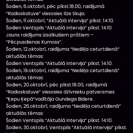
Šodien, 6.oktobrī, pēc plkst.18.00, raidījumā
“Radioskatuve” viesosies Ilze Skuja.
Šodien, 11.oktobrī, “Aktuālā intervija” plkst. 14:10.
Šodien Ventspils “Aktuālā intervija” plkst. 14:10.
Jauns raidījums izsalkušiem prātiem –
“Pēcpusdienas Kumoss”.
Šodien, 12.oktobrī, raidījuma “Nedēļa ceturtdienā”
aktuālās tēmas:
Šodien Ventspils “Aktuālā intervija” plkst. 14:10.
Šodien, 19.oktobrī, raidījuma “Nedēļa ceturtdienā”
aktuālās tēmas:
Šodien, 20.oktobrī, pēc plkst.18.00, raidījumā
“Radioskatuve” viesosies dzīvnieku patversmes
“Ķepu Ķepā”vadītāja Gundega Bidere .
Šodien, 26.oktobrī, raidījuma “Nedēļa ceturtdienā”
aktuālās tēmas:
Šodien Ventspils “Aktuālā intervija” plkst. 14:10.
Šodien, 30.oktobrī, Ventspils “Aktuālā intervija” plkst.