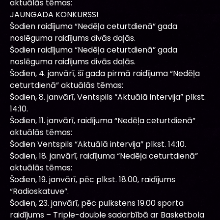
aktuālās tēmas:
JAUNGADA KONKURSS!
Šodien raidījuma “Nedēļa ceturtdienā” gada
noslēguma raidījums divās daļās.
Šodien raidījuma “Nedēļa ceturtdienā” gada
noslēguma raidījums divās daļās.
Šodien, 4. janvārī, šī gada pirmā raidījuma “Nedēļa
ceturtdienā” aktuālās tēmas:
Šodien, 8. janvārī, Ventspils “Aktuālā intervija” plkst.
14:10.
Šodien, 11. janvārī, raidījuma “Nedēļa ceturtdienā”
aktuālās tēmas:
Šodien Ventspils “Aktuālā intervija” plkst. 14:10.
Šodien, 18. janvārī, raidījuma “Nedēļa ceturtdienā”
aktuālās tēmas:
Šodien, 19. janvārī, pēc plkst. 18.00, raidījums
“Radioskatuve”.
Šodien, 23. janvārī, pēc pulkstens 19.00 sporta
raidījums – Triple-double sadarbībā ar Basketbola