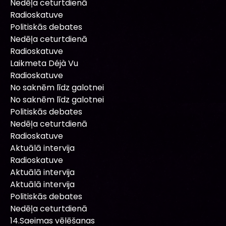
Nedēļa ceturtdienā
Radioskatuve
Politiskās debates
Nedēļa ceturtdienā
Radioskatuve
Laikmeta Déjà Vu
Radioskatuve
No saknēm līdz galotnei
No saknēm līdz galotnei
Politiskās debates
Nedēļa ceturtdienā
Radioskatuve
Aktuālā intervija
Radioskatuve
Aktuālā intervija
Aktuālā intervija
Politiskās debates
Nedēļa ceturtdienā
14.Saeimas vēlēšanas