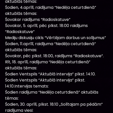
aktuālās tēmas:
Šodien, 4.aprīlī, raidījuma “Nedēļa ceturtdienā”
aktuālās tēmas:
Šovakar raidījums “Radioskatuve”
Šovakar, 5. aprīlī, pēc plkst. 18:00 raidījums
“Radioskatuve”
Mediju diskusiju cikls “Vērtējam darbus un solījumus”
Šodien, 11.aprīlī, raidījuma “Nedēļa ceturtdienā”
aktuālās tēmas:
Šovakar, pēc plkst. 18:00, raidījums “Radioskatuve”.
Rīt, 18. aprīlī, raidījuma “Nedēļa ceturtdienā”
aktuālās tēmas:
Šodien Ventspils “Aktuālā intervija” plkst. 14:10.
Šodien Ventspils “Aktuālā intervija” plkst.
14:10.Intervijas temats:
Šodien raidījuma “Nedēļa ceturtdienā” aktuālās
tēmas:
Šodien, 30. aprīlī, plkst. 18:10 „Solītajam pa pēdām”
raidījuma viesi: