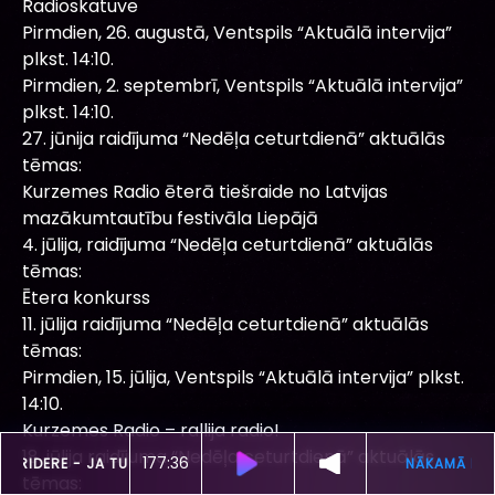
Radioskatuve
Pirmdien, 26. augustā, Ventspils “Aktuālā intervija”
plkst. 14:10.
Pirmdien, 2. septembrī, Ventspils “Aktuālā intervija”
plkst. 14:10.
27. jūnija raidījuma “Nedēļa ceturtdienā” aktuālās
tēmas:
Kurzemes Radio ēterā tiešraide no Latvijas
mazākumtautību festivāla Liepājā
4. jūlija, raidījuma “Nedēļa ceturtdienā” aktuālās
tēmas:
Ētera konkurss
11. jūlija raidījuma “Nedēļa ceturtdienā” aktuālās
tēmas:
Pirmdien, 15. jūlija, Ventspils “Aktuālā intervija” plkst.
14:10.
Kurzemes Radio – rallija radio!
18. jūlija raidījuma “Nedēļa ceturtdienā” aktuālās
177:32
ŠOBRĪD SKAN
LIGA RIDERE -
JA TU MILI
tēmas: