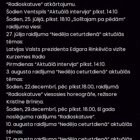
“Radioskatuve” atkārtojumu.
Šodien Ventspils “Aktuālā intervija” plkst. 14:10.
Šodien, 25. jūlijā, plkst. 18:10 „Solītajam pa pēdām”
raidījuma viesi:
27. jūlija raidījuma “Nedēļa ceturtdienā” aktuālās
tēmas:
Latvijas Valsts prezidenta Edgara Rinkēviča vizīte
Kurzemes Radio
Pirmdienas “Aktuālā intervija” plkst. 14:10.
3. augusta raidījuma “Nedēļa ceturtdienā” aktuālās
tēmas:
Šodien, 22.decembrī, pēc plkst.18.00, raidījumā
“Radioskatuve” viesosies horeogrāfe, režisore
Kristīne Brīniņa.
Šodien, 29.decembrī, pēc plkst. 18.00, šī gada
noslēguma raidījums “Radioskatuve”.
10. augusta raidījuma “Nedēļa ceturtdienā” aktuālās
tēmas:
17. augusta raidījuma “Nedēļa ceturtdienā” aktuālās