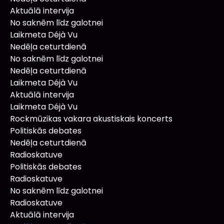
Aktuālā intervija
No saknēm līdz galotnei
Laikmeta Déjà Vu
Nedēļa ceturtdienā
No saknēm līdz galotnei
Nedēļa ceturtdienā
Laikmeta Déjà Vu
Aktuālā intervija
Laikmeta Déjà Vu
Rockmūzikas vakara akustiskais koncerts
Politiskās debates
Nedēļa ceturtdienā
Radioskatuve
Politiskās debates
Radioskatuve
No saknēm līdz galotnei
Radioskatuve
Aktuālā intervija