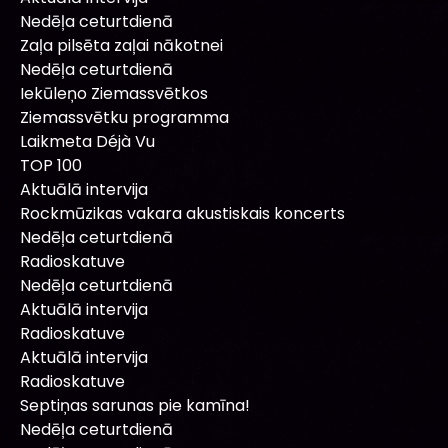
Nedēļa ceturtdienā
Zaļa pilsēta zaļai nākotnei
Nedēļa ceturtdienā
Iekūleņo Ziemassvētkos
Ziemassvētku programma
Laikmeta Déjà Vu
TOP 100
Aktuālā intervija
Rockmūzikas vakara akustiskais koncerts
Nedēļa ceturtdienā
Radioskatuve
Nedēļa ceturtdienā
Aktuālā intervija
Radioskatuve
Aktuālā intervija
Radioskatuve
Septiņas sarunas pie kamīna!
Nedēļa ceturtdienā