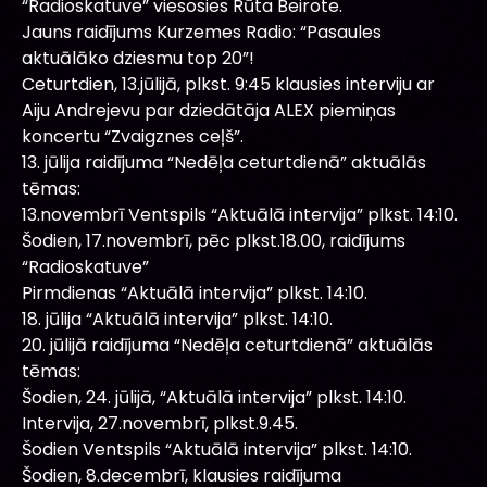
“Radioskatuve” viesosies Rūta Beirote.
Jauns raidījums Kurzemes Radio: “Pasaules
aktuālāko dziesmu top 20”!
Ceturtdien, 13.jūlijā, plkst. 9:45 klausies interviju ar
Aiju Andrejevu par dziedātāja ALEX piemiņas
koncertu “Zvaigznes ceļš”.
13. jūlija raidījuma “Nedēļa ceturtdienā” aktuālās
tēmas:
13.novembrī Ventspils “Aktuālā intervija” plkst. 14:10.
Šodien, 17.novembrī, pēc plkst.18.00, raidījums
“Radioskatuve”
Pirmdienas “Aktuālā intervija” plkst. 14:10.
18. jūlija “Aktuālā intervija” plkst. 14:10.
20. jūlijā raidījuma “Nedēļa ceturtdienā” aktuālās
tēmas:
Šodien, 24. jūlijā, “Aktuālā intervija” plkst. 14:10.
Intervija, 27.novembrī, plkst.9.45.
Šodien Ventspils “Aktuālā intervija” plkst. 14:10.
Šodien, 8.decembrī, klausies raidījuma