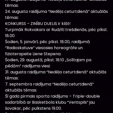
tēmas:
24. augusta raidījuma “Nedēļa ceturtdienā” aktuālās
tēmas:
KONKURSS – ZINĪBU DUELIS ir klāt!
Turpmāk Rokvakars ar Rudzīti trešdienās, pēc plkst.
18.00
Šodien, 5. janvārī, pēc plkst. 18.00, raidījumā
“Radioskatuve” viesosies horeogrāfe un
fizioterapeite Liene Stepena.
Šodien, 29. augustā, plkst. 18:10 „Solītajam pa
pēdām” raidījuma viesi:
31. augusta raidījuma “Nedēļa ceturtdienā” aktuālās
tēmas:
7. septembra raidījuma “Nedēļa ceturtdienā”
aktuālās tēmas:
Šī gada pirmais sporta raidījums – Triple-double
sadarbībā ar Basketbola klubu “Ventspils” jau
šovakar, pēc pulkstens 19.00.