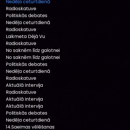
Nedēļa ceturtdienā
Radioskatuve
Politiskās debates
Nedēļa ceturtdienā
Radioskatuve
Laikmeta Déjà Vu
Radioskatuve
No saknēm līdz galotnei
No saknēm līdz galotnei
Politiskās debates
Nedēļa ceturtdienā
Radioskatuve
Aktuālā intervija
Radioskatuve
Aktuālā intervija
Aktuālā intervija
Politiskās debates
Nedēļa ceturtdienā
14.Saeimas vēlēšanas