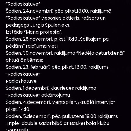
“Radioskatuve”
Šodien, 24.novembrī, pēc plkst.18.00, raidījumā
“Radioskatuve” viesosies aktieris, režisors un
pedagogs Jurģis Spulenieks.
Izstāde “Mana profesija”.
Šodien, 28.novembrī, plkst. 18:10 „Solītajam pa
pēdām” raidījuma viesi:
Šodien, 30.novembrī, raidījuma “Nedēļa ceturtdienā”
aktuālās tēmas:
Šodien, 23. februārī, pēc plkst. 18.00, raidījums
“Radioskatuve”
Radioskatuve
Šodien, 1.decembrī, klausieties raidījuma
“Radioskatuve” atkārtojumu.
Šodien, 4.decembrī, Ventspils “Aktuālā intervija”
plkst. 14:10.
Šodien, 5.decembrī, pēc pulkstens 19.00 raidījums –
Triple-double sadarbībā ar Basketbola klubu
“Ventspils”