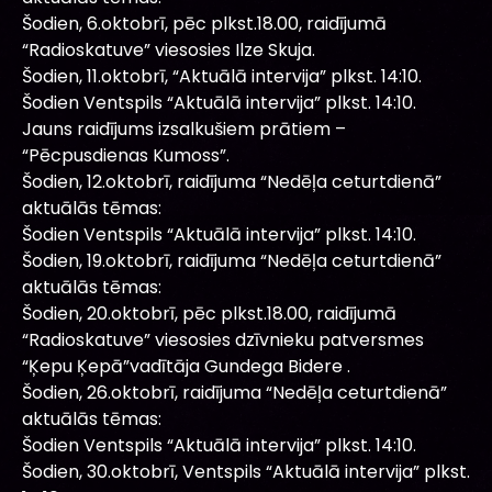
Šodien, 6.oktobrī, pēc plkst.18.00, raidījumā
“Radioskatuve” viesosies Ilze Skuja.
Šodien, 11.oktobrī, “Aktuālā intervija” plkst. 14:10.
Šodien Ventspils “Aktuālā intervija” plkst. 14:10.
Jauns raidījums izsalkušiem prātiem –
“Pēcpusdienas Kumoss”.
Šodien, 12.oktobrī, raidījuma “Nedēļa ceturtdienā”
aktuālās tēmas:
Šodien Ventspils “Aktuālā intervija” plkst. 14:10.
Šodien, 19.oktobrī, raidījuma “Nedēļa ceturtdienā”
aktuālās tēmas:
Šodien, 20.oktobrī, pēc plkst.18.00, raidījumā
“Radioskatuve” viesosies dzīvnieku patversmes
“Ķepu Ķepā”vadītāja Gundega Bidere .
Šodien, 26.oktobrī, raidījuma “Nedēļa ceturtdienā”
aktuālās tēmas:
Šodien Ventspils “Aktuālā intervija” plkst. 14:10.
Šodien, 30.oktobrī, Ventspils “Aktuālā intervija” plkst.