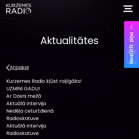
Nosūtīt ziņu
Aktualitātes
Atpakaļ
Kurzemes Radio kļūst roķīgāks!
UZMINI GADU!
Ar Dzeni mežā
Aktuālā intervija
Nedēļa ceturtdienā
Radioskatuve
Aktuālā intervija
Radioskatuve