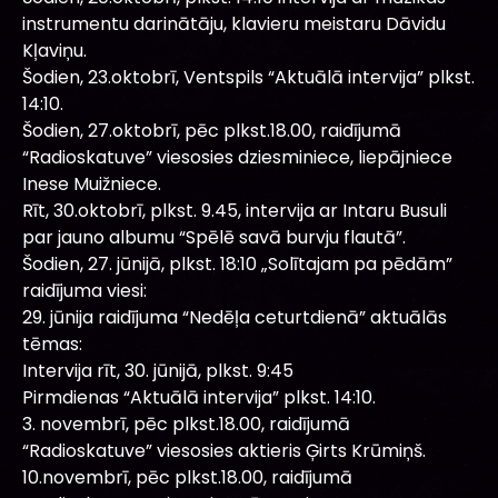
instrumentu darinātāju, klavieru meistaru Dāvidu
Kļaviņu.
Šodien, 23.oktobrī, Ventspils “Aktuālā intervija” plkst.
14:10.
Šodien, 27.oktobrī, pēc plkst.18.00, raidījumā
“Radioskatuve” viesosies dziesminiece, liepājniece
Inese Muižniece.
Rīt, 30.oktobrī, plkst. 9.45, intervija ar Intaru Busuli
par jauno albumu “Spēlē savā burvju flautā”.
Šodien, 27. jūnijā, plkst. 18:10 „Solītajam pa pēdām”
raidījuma viesi:
29. jūnija raidījuma “Nedēļa ceturtdienā” aktuālās
tēmas:
Intervija rīt, 30. jūnijā, plkst. 9:45
Pirmdienas “Aktuālā intervija” plkst. 14:10.
3. novembrī, pēc plkst.18.00, raidījumā
“Radioskatuve” viesosies aktieris Ģirts Krūmiņš.
10.novembrī, pēc plkst.18.00, raidījumā