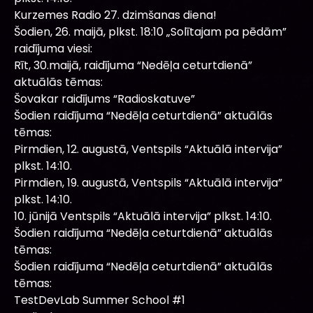
Kurzemes Radio 27. dzimšanas diena!
Šodien, 26. maijā, plkst. 18:10 „Solītajam pa pēdām”
raidījuma viesi:
Rīt, 30.maijā, raidījuma “Nedēļa ceturtdienā”
aktuālās tēmas:
Šovakar raidījums “Radioskatuve”
Šodien raidījuma “Nedēļa ceturtdienā” aktuālās
tēmas:
Pirmdien, 12. augustā, Ventspils “Aktuālā intervija”
plkst. 14:10.
Pirmdien, 19. augustā, Ventspils “Aktuālā intervija”
plkst. 14:10.
10. jūnijā Ventspils “Aktuālā intervija” plkst. 14:10.
Šodien raidījuma “Nedēļa ceturtdienā” aktuālās
tēmas:
Šodien raidījuma “Nedēļa ceturtdienā” aktuālās
tēmas:
TestDevLab Summer School #1