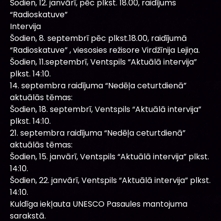
Šodien, 12. janvārī, pēc plkst. 18.00, raidījums
“Radioskatuve”
Intervija
Šodien, 8. septembrī pēc plkst.18.00, raidījumā
“Radioskatuve” , viesosies režisore Virdžīnija Lejiņa.
Šodien, 11.septembrī, Ventspils “Aktuālā intervija”
plkst. 14:10.
14. septembra raidījuma “Nedēļa ceturtdienā”
aktuālās tēmas:
Šodien, 18. septembrī, Ventspils “Aktuālā intervija”
plkst. 14:10.
21. septembra raidījuma “Nedēļa ceturtdienā”
aktuālās tēmas:
Šodien, 15. janvārī, Ventspils “Aktuālā intervija” plkst.
14:10.
Šodien, 22. janvārī, Ventspils “Aktuālā intervija” plkst.
14:10.
Kuldīga iekļauta UNESCO Pasaules mantojuma
sarakstā.