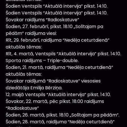
Šodien Ventspils “Aktuālā intervija” plkst. 14:10.
Šodien Ventspils “Aktuālā intervija” plkst. 14:10.
Šovakar raidījums “Radioskatuve”
Šodien, 27. februārī, plkst. 18:10 „Solītajam pa
pēdām” raidījuma viesi:
Rīt, 29. februārī, raidījuma “Nedēļa ceturtdienā”
aktuālās tēmas:
Rīt, 4. martā, Ventspils “Aktuālā intervija” plkst. 14:10.
Sporta raidījums – Triple-double.
Šodien, 21. martā, raidījuma “Nedēļa ceturtdienā”
aktuālās tēmas:
Šovakar raidījumā “Radioskatuve” viesosies
dziedātāja Emilija Bērziņa.
12. maijā Ventspils “Aktuālā intervija” plkst. 14:10.
Šovakar, 22. martā, pēc plkst. 18:00 raidījums
“Radioskatuve”
Šodien, 26. martā, plkst. 18:10 „Solītajam pa pēdām”.
Šodien, 28. martā, raidījuma “Nedēļa ceturtdienā”