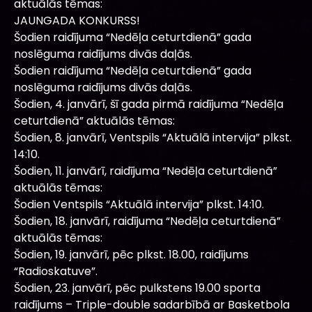
aktuālās tēmas:
JAUNGADA KONKURSS!
Šodien raidījuma “Nedēļa ceturtdienā” gada
noslēguma raidījums divās daļās.
Šodien raidījuma “Nedēļa ceturtdienā” gada
noslēguma raidījums divās daļās.
Šodien, 4. janvārī, šī gada pirmā raidījuma “Nedēļa
ceturtdienā” aktuālās tēmas:
Šodien, 8. janvārī, Ventspils “Aktuālā intervija” plkst.
14:10.
Šodien, 11. janvārī, raidījuma “Nedēļa ceturtdienā”
aktuālās tēmas:
Šodien Ventspils “Aktuālā intervija” plkst. 14:10.
Šodien, 18. janvārī, raidījuma “Nedēļa ceturtdienā”
aktuālās tēmas:
Šodien, 19. janvārī, pēc plkst. 18.00, raidījums
“Radioskatuve”.
Šodien, 23. janvārī, pēc pulkstens 19.00 sporta
raidījums – Triple-double sadarbībā ar Basketbola