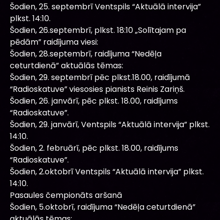
Šodien, 25. septembrī Ventspils “Aktuālā intervija”
plkst. 14:10.
Šodien, 26.septembrī, plkst. 18:10 „Solītajam pa
pēdām” raidījuma viesi:
Šodien, 28.septembrī, raidījuma “Nedēļa
ceturtdienā” aktuālās tēmas:
Šodien, 29. septembrī pēc plkst.18.00, raidījumā
“Radioskatuve” viesosies pianists Reinis Zariņš.
Šodien, 26. janvārī, pēc plkst. 18.00, raidījums
“Radioskatuve”.
Šodien, 29. janvārī, Ventspils “Aktuālā intervija” plkst.
14:10.
Šodien, 2. februārī, pēc plkst. 18.00, raidījums
“Radioskatuve”.
Šodien, 2.oktobrī Ventspils “Aktuālā intervija” plkst.
14:10.
Pasaules čempionāts aršanā
Šodien, 5.oktobrī, raidījuma “Nedēļa ceturtdienā”
aktuālās tēmas: