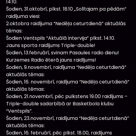
14:10.
Šodien, 31.oktobrī, plkst. 18:10 „Solītajam pa pēdām”
raidījuma viesi:
2.oktobra raidījuma “Nedēļa ceturtdienā” aktuālās
tēmas:
Šodien Ventspils “Aktuālā intervija” plkst. 14:10.
Jauns sporta raidījums Triple-double!
Šodien, 13.februārī, svinam Pasaules radio dienu!
Kurzemes Radio ēterā jauns raidījums!
Šodien, 9.novembrī, raidījuma “Nedēļa ceturtdienā”
aktuālās tēmas:
Šodien, 16. novembrī, raidījuma “Nedēļa ceturtdienā”
aktuālās tēmas:
Šodien, 21.novembrī, pēc pulkstens 19.00 raidījums –
Triple-double sadarbībā ar Basketbola klubu
“Ventspils”.
Šodien, 23.novembrī, raidījuma “Nedēļa ceturtdienā”
aktuālās tēmas:
Šodien, 16. februārī, pēc plkst. 18.00, raidījums