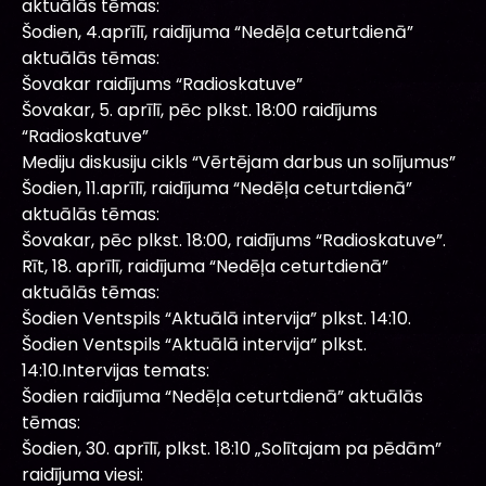
aktuālās tēmas:
Šodien, 4.aprīlī, raidījuma “Nedēļa ceturtdienā”
aktuālās tēmas:
Šovakar raidījums “Radioskatuve”
Šovakar, 5. aprīlī, pēc plkst. 18:00 raidījums
“Radioskatuve”
Mediju diskusiju cikls “Vērtējam darbus un solījumus”
Šodien, 11.aprīlī, raidījuma “Nedēļa ceturtdienā”
aktuālās tēmas:
Šovakar, pēc plkst. 18:00, raidījums “Radioskatuve”.
Rīt, 18. aprīlī, raidījuma “Nedēļa ceturtdienā”
aktuālās tēmas:
Šodien Ventspils “Aktuālā intervija” plkst. 14:10.
Šodien Ventspils “Aktuālā intervija” plkst.
14:10.Intervijas temats:
Šodien raidījuma “Nedēļa ceturtdienā” aktuālās
tēmas:
Šodien, 30. aprīlī, plkst. 18:10 „Solītajam pa pēdām”
raidījuma viesi: