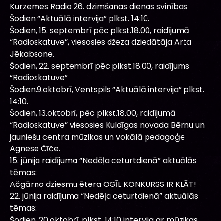
Kurzemes Radio 26. dzimšanas dienas svinības
Šodien “Aktuālā intervija” plkst. 14:10.
Šodien, 15. septembrī pēc plkst.18.00, raidījumā
“Radioskatuve”, viesosies džeza dziedātāja Arta
Jēkabsone.
Šodien, 22. septembrī pēc plkst.18.00, raidījums
“Radioskatuve”
Šodien.9.oktobrī, Ventspils “Aktuālā intervija” plkst.
14:10.
Šodien, 13.oktobrī, pēc plkst.18.00, raidījumā
“Radioskatuve” viesosies Kuldīgas novada Bērnu un
jauniešu centra mūzikas un vokālā pedagoģe
Agnese Čīče.
15. jūnija raidījuma “Nedēļa ceturtdienā” aktuālās
tēmas:
Ačgārno dziesmu ētera OGĪL KONKURSS IR KLĀT!
22. jūnija raidījuma “Nedēļa ceturtdienā” aktuālās
tēmas:
Šodien, 20.oktobrī, plkst. 14:10 intervija ar mūzikas