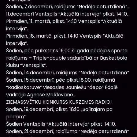
Šodien, 7.decembrī, raidījums “Nedēļa ceturtdienā”.
11.decembrī Ventspils “Aktuālā intervija” plkst. 14:10.
Pirmdien, 11. martā, plkst. 14:10 Ventspils “Aktuālā
intervija”.
Pirmdien, 18. martā, plkst. 14:10 Ventspils “Aktuālā
intervija”.
Šodien, pēc pulkstens 19.00 šī gada pēdējais sporta
raidījums – Triple-double sadarbībā ar Basketbola
klubu “Ventspils”.
Šodien, 14.decembrī, raidījums “Nedēļa ceturtdienā”
Šodien, 15.decembrī, pēc plkst.18.00, raidījumā
“Radioskatuve” viesosies Jauniešu “depo” Ēdolē
vadītāja Agnese Moldovāne.
ZIEMASSVĒTKU KONKURSS KURZEMES RADIO!
Šodien, 19.decembrī, plkst. 18:10 „Solītajam pa
pēdām”
Šodien Ventspils “Aktuālā intervija” plkst. 14:10.
Šodien, 21.decembrī, raidījuma “Nedēļa ceturtdienā”