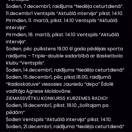
Šodien, 7.decembrī, raidījums “Nedēļa ceturtdienā”.
11.decembrī Ventspils “Aktuālā intervija” plkst. 14:10.
Pirmdien, 11. martā, plkst. 14:10 Ventspils “Aktuālā
intervija”.
Pirmdien, 18. martā, plkst. 14:10 Ventspils “Aktuālā
intervija”.
Šodien, pēc pulkstens 19.00 šī gada pēdējais sporta
raidījums – Triple-double sadarbībā ar Basketbola
klubu “Ventspils”.
Šodien, 14.decembrī, raidījums “Nedēļa ceturtdienā”
Šodien, 15.decembrī, pēc plkst.18.00, raidījumā
“Radioskatuve” viesosies Jauniešu “depo” Ēdolē
vadītāja Agnese Moldovāne.
ZIEMASSVĒTKU KONKURSS KURZEMES RADIO!
Šodien, 19.decembrī, plkst. 18:10 „Solītajam pa
pēdām”
Šodien Ventspils “Aktuālā intervija” plkst. 14:10.
Šodien, 21.decembrī, raidījuma “Nedēļa ceturtdienā”