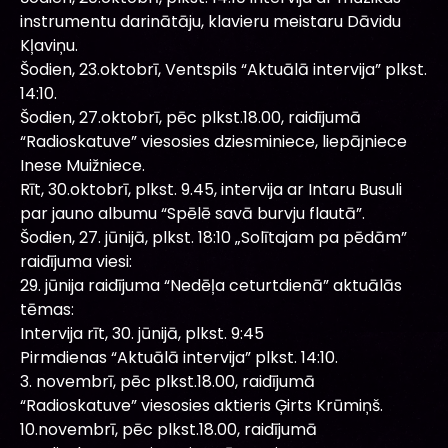
instrumentu darinātāju, klavieru meistaru Dāvidu
Kļaviņu.
Šodien, 23.oktobrī, Ventspils “Aktuālā intervija” plkst.
14:10.
Šodien, 27.oktobrī, pēc plkst.18.00, raidījumā
“Radioskatuve” viesosies dziesminiece, liepājniece
Inese Muižniece.
Rīt, 30.oktobrī, plkst. 9.45, intervija ar Intaru Busuli
par jauno albumu “Spēlē savā burvju flautā”.
Šodien, 27. jūnijā, plkst. 18:10 „Solītajam pa pēdām”
raidījuma viesi:
29. jūnija raidījuma “Nedēļa ceturtdienā” aktuālās
tēmas:
Intervija rīt, 30. jūnijā, plkst. 9:45
Pirmdienas “Aktuālā intervija” plkst. 14:10.
3. novembrī, pēc plkst.18.00, raidījumā
“Radioskatuve” viesosies aktieris Ģirts Krūmiņš.
10.novembrī, pēc plkst.18.00, raidījumā