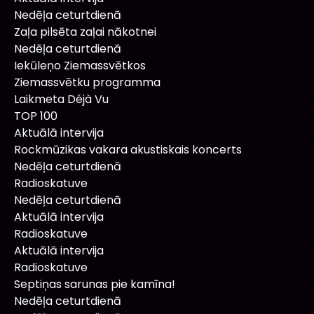
Nedēļa ceturtdienā
Zaļa pilsēta zaļai nākotnei
Nedēļa ceturtdienā
Iekūleņo Ziemassvētkos
Ziemassvētku programma
Laikmeta Déjà Vu
TOP 100
Aktuālā intervija
Rockmūzikas vakara akustiskais koncerts
Nedēļa ceturtdienā
Radioskatuve
Nedēļa ceturtdienā
Aktuālā intervija
Radioskatuve
Aktuālā intervija
Radioskatuve
Septiņas sarunas pie kamīna!
Nedēļa ceturtdienā