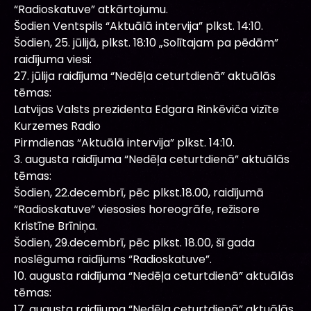
“Radioskatuve” atkārtojumu.
Šodien Ventspils “Aktuālā intervija” plkst. 14:10.
Šodien, 25. jūlijā, plkst. 18:10 „Solītajam pa pēdām”
raidījuma viesi:
27. jūlija raidījuma “Nedēļa ceturtdienā” aktuālās
tēmas:
Latvijas Valsts prezidenta Edgara Rinkēviča vizīte
Kurzemes Radio
Pirmdienas “Aktuālā intervija” plkst. 14:10.
3. augusta raidījuma “Nedēļa ceturtdienā” aktuālās
tēmas:
Šodien, 22.decembrī, pēc plkst.18.00, raidījumā
“Radioskatuve” viesosies horeogrāfe, režisore
Kristīne Brīniņa.
Šodien, 29.decembrī, pēc plkst. 18.00, šī gada
noslēguma raidījums “Radioskatuve”.
10. augusta raidījuma “Nedēļa ceturtdienā” aktuālās
tēmas:
17. augusta raidījuma “Nedēļa ceturtdienā” aktuālās