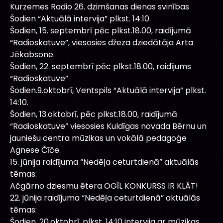
Kurzemes Radio 26. dzimšanas dienas svinības
Šodien “Aktuālā intervija” plkst. 14:10.
Šodien, 15. septembrī pēc plkst.18.00, raidījumā
“Radioskatuve”, viesosies džeza dziedātāja Arta
Jēkabsone.
Šodien, 22. septembrī pēc plkst.18.00, raidījums
“Radioskatuve”
Šodien.9.oktobrī, Ventspils “Aktuālā intervija” plkst.
14:10.
Šodien, 13.oktobrī, pēc plkst.18.00, raidījumā
“Radioskatuve” viesosies Kuldīgas novada Bērnu un
jauniešu centra mūzikas un vokālā pedagoģe
Agnese Čīče.
15. jūnija raidījuma “Nedēļa ceturtdienā” aktuālās
tēmas:
Ačgārno dziesmu ētera OGĪL KONKURSS IR KLĀT!
22. jūnija raidījuma “Nedēļa ceturtdienā” aktuālās
tēmas:
Šodien, 20.oktobrī, plkst. 14:10 intervija ar mūzikas