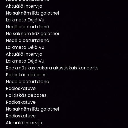
Aktuālā intervija
No saknēm līdz galotnei
Laikmeta Déjà Vu
Nedēļa ceturtdienā
No saknēm līdz galotnei
Nedēļa ceturtdienā
Laikmeta Déjà Vu
Aktuālā intervija
Laikmeta Déjà Vu
Rockmūzikas vakara akustiskais koncerts
Politiskās debates
Nedēļa ceturtdienā
Radioskatuve
Politiskās debates
Radioskatuve
No saknēm līdz galotnei
Radioskatuve
Aktuālā intervija