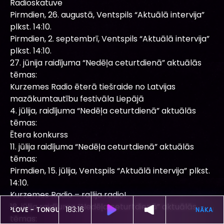
Radioskatuve
Pirmdien, 26. augustā, Ventspils “Aktuālā intervija”
plkst. 14:10.
Pirmdien, 2. septembrī, Ventspils “Aktuālā intervija”
plkst. 14:10.
27. jūnija raidījuma “Nedēļa ceturtdienā” aktuālās
tēmas:
Kurzemes Radio ēterā tiešraide no Latvijas
mazākumtautību festivāla Liepājā
4. jūlija, raidījuma “Nedēļa ceturtdienā” aktuālās
tēmas:
Ētera konkurss
11. jūlija raidījuma “Nedēļa ceturtdienā” aktuālās
tēmas:
Pirmdien, 15. jūlija, Ventspils “Aktuālā intervija” plkst.
14:10.
Kurzemes Radio – rallija radio!
18. jūlija raidījuma “Nedēļa ceturtdienā” aktuālās
183:12
ŠOBRĪD SKAN
GROUPLOVE -
TONGUE TIED
tēmas: