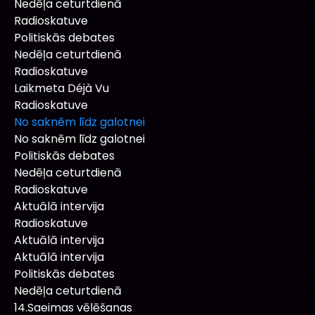
Nedēļa ceturtdienā
Radioskatuve
Politiskās debates
Nedēļa ceturtdienā
Radioskatuve
Laikmeta Déjà Vu
Radioskatuve
No saknēm līdz galotnei
No saknēm līdz galotnei
Politiskās debates
Nedēļa ceturtdienā
Radioskatuve
Aktuālā intervija
Radioskatuve
Aktuālā intervija
Aktuālā intervija
Politiskās debates
Nedēļa ceturtdienā
14.Saeimas vēlēšanas