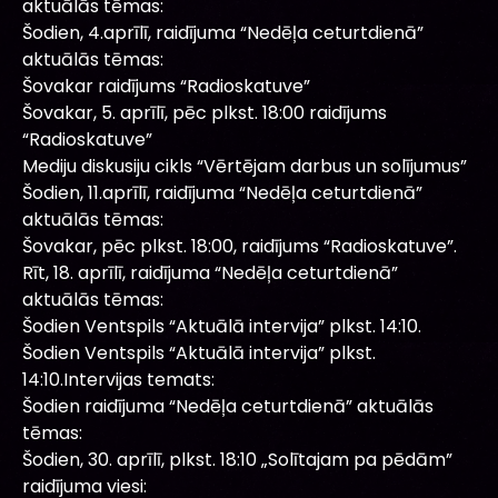
aktuālās tēmas:
Šodien, 4.aprīlī, raidījuma “Nedēļa ceturtdienā”
aktuālās tēmas:
Šovakar raidījums “Radioskatuve”
Šovakar, 5. aprīlī, pēc plkst. 18:00 raidījums
“Radioskatuve”
Mediju diskusiju cikls “Vērtējam darbus un solījumus”
Šodien, 11.aprīlī, raidījuma “Nedēļa ceturtdienā”
aktuālās tēmas:
Šovakar, pēc plkst. 18:00, raidījums “Radioskatuve”.
Rīt, 18. aprīlī, raidījuma “Nedēļa ceturtdienā”
aktuālās tēmas:
Šodien Ventspils “Aktuālā intervija” plkst. 14:10.
Šodien Ventspils “Aktuālā intervija” plkst.
14:10.Intervijas temats:
Šodien raidījuma “Nedēļa ceturtdienā” aktuālās
tēmas:
Šodien, 30. aprīlī, plkst. 18:10 „Solītajam pa pēdām”
raidījuma viesi: