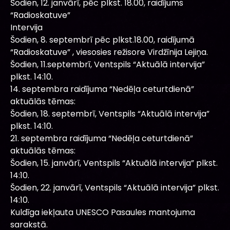
Šodien, 12. janvārī, pēc plkst. 18.00, raidījums
“Radioskatuve”
Intervija
Šodien, 8. septembrī pēc plkst.18.00, raidījumā
“Radioskatuve” , viesosies režisore Virdžīnija Lejiņa.
Šodien, 11.septembrī, Ventspils “Aktuālā intervija”
plkst. 14:10.
14. septembra raidījuma “Nedēļa ceturtdienā”
aktuālās tēmas:
Šodien, 18. septembrī, Ventspils “Aktuālā intervija”
plkst. 14:10.
21. septembra raidījuma “Nedēļa ceturtdienā”
aktuālās tēmas:
Šodien, 15. janvārī, Ventspils “Aktuālā intervija” plkst.
14:10.
Šodien, 22. janvārī, Ventspils “Aktuālā intervija” plkst.
14:10.
Kuldīga iekļauta UNESCO Pasaules mantojuma
sarakstā.