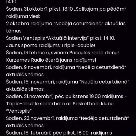
14:10.
Šodien, 31.oktobrī, plkst. 18:10 „Solītajam pa pēdām”
raidījuma viesi:
2.oktobra raidījuma “Nedēļa ceturtdienā” aktuālās
tēmas:
Šodien Ventspils “Aktuālā intervija” plkst. 14:10.
Jauns sporta raidījums Triple-double!
Šodien, 13.februārī, svinam Pasaules radio dienu!
Kurzemes Radio ēterā jauns raidījums!
Šodien, 9.novembrī, raidījuma “Nedēļa ceturtdienā”
aktuālās tēmas:
Šodien, 16. novembrī, raidījuma “Nedēļa ceturtdienā”
aktuālās tēmas:
Šodien, 21.novembrī, pēc pulkstens 19.00 raidījums –
Triple-double sadarbībā ar Basketbola klubu
“Ventspils”.
Šodien, 23.novembrī, raidījuma “Nedēļa ceturtdienā”
aktuālās tēmas:
Šodien, 16. februārī, pēc plkst. 18.00, raidījums