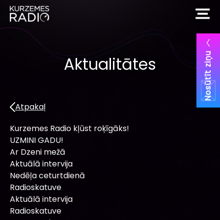
Nosūtīt ziņu
Aktualitātes
Atpakaļ
Kurzemes Radio kļūst roķīgāks!
UZMINI GADU!
Ar Dzeni mežā
Aktuālā intervija
Nedēļa ceturtdienā
Radioskatuve
Aktuālā intervija
Radioskatuve