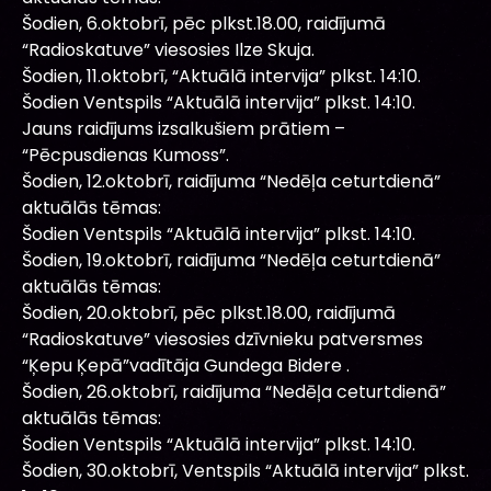
Šodien, 6.oktobrī, pēc plkst.18.00, raidījumā
“Radioskatuve” viesosies Ilze Skuja.
Šodien, 11.oktobrī, “Aktuālā intervija” plkst. 14:10.
Šodien Ventspils “Aktuālā intervija” plkst. 14:10.
Jauns raidījums izsalkušiem prātiem –
“Pēcpusdienas Kumoss”.
Šodien, 12.oktobrī, raidījuma “Nedēļa ceturtdienā”
aktuālās tēmas:
Šodien Ventspils “Aktuālā intervija” plkst. 14:10.
Šodien, 19.oktobrī, raidījuma “Nedēļa ceturtdienā”
aktuālās tēmas:
Šodien, 20.oktobrī, pēc plkst.18.00, raidījumā
“Radioskatuve” viesosies dzīvnieku patversmes
“Ķepu Ķepā”vadītāja Gundega Bidere .
Šodien, 26.oktobrī, raidījuma “Nedēļa ceturtdienā”
aktuālās tēmas:
Šodien Ventspils “Aktuālā intervija” plkst. 14:10.
Šodien, 30.oktobrī, Ventspils “Aktuālā intervija” plkst.