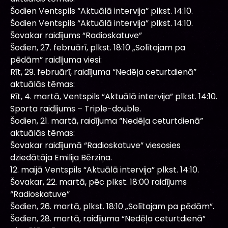
Šodien Ventspils “Aktuālā intervija” plkst. 14:10.
Šodien Ventspils “Aktuālā intervija” plkst. 14:10.
Šovakar raidījums “Radioskatuve”
Šodien, 27. februārī, plkst. 18:10 „Solītajam pa
pēdām” raidījuma viesi:
Rīt, 29. februārī, raidījuma “Nedēļa ceturtdienā”
aktuālās tēmas:
Rīt, 4. martā, Ventspils “Aktuālā intervija” plkst. 14:10.
Sporta raidījums – Triple-double.
Šodien, 21. martā, raidījuma “Nedēļa ceturtdienā”
aktuālās tēmas:
Šovakar raidījumā “Radioskatuve” viesosies
dziedātāja Emilija Bērziņa.
12. maijā Ventspils “Aktuālā intervija” plkst. 14:10.
Šovakar, 22. martā, pēc plkst. 18:00 raidījums
“Radioskatuve”
Šodien, 26. martā, plkst. 18:10 „Solītajam pa pēdām”.
Šodien, 28. martā, raidījuma “Nedēļa ceturtdienā”