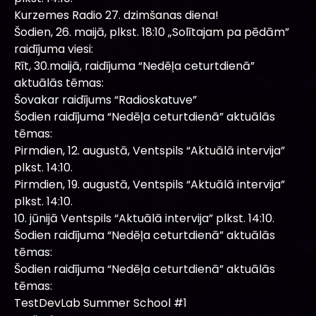
Kurzemes Radio 27. dzimšanas diena!
Šodien, 26. maijā, plkst. 18:10 „Solītajam pa pēdām”
raidījuma viesi:
Rīt, 30.maijā, raidījuma “Nedēļa ceturtdienā”
aktuālās tēmas:
Šovakar raidījums “Radioskatuve”
Šodien raidījuma “Nedēļa ceturtdienā” aktuālās
tēmas:
Pirmdien, 12. augustā, Ventspils “Aktuālā intervija”
plkst. 14:10.
Pirmdien, 19. augustā, Ventspils “Aktuālā intervija”
plkst. 14:10.
10. jūnijā Ventspils “Aktuālā intervija” plkst. 14:10.
Šodien raidījuma “Nedēļa ceturtdienā” aktuālās
tēmas:
Šodien raidījuma “Nedēļa ceturtdienā” aktuālās
tēmas:
TestDevLab Summer School #1