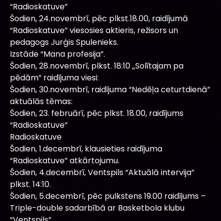
“Radioskatuve”
Šodien, 24.novembrī, pēc plkst.18.00, raidījumā
“Radioskatuve” viesosies aktieris, režisors un
pedagogs Jurģis Spulenieks.
Izstāde “Mana profesija”.
Šodien, 28.novembrī, plkst. 18:10 „Solītajam pa
pēdām” raidījuma viesi:
Šodien, 30.novembrī, raidījuma “Nedēļa ceturtdienā”
aktuālās tēmas:
Šodien, 23. februārī, pēc plkst. 18.00, raidījums
“Radioskatuve”
Radioskatuve
Šodien, 1.decembrī, klausieties raidījuma
“Radioskatuve” atkārtojumu.
Šodien, 4.decembrī, Ventspils “Aktuālā intervija”
plkst. 14:10.
Šodien, 5.decembrī, pēc pulkstens 19.00 raidījums –
Triple-double sadarbībā ar Basketbola klubu
“Ventspils”