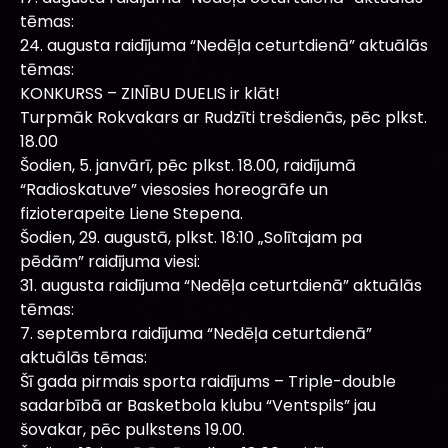
tēmas:
24. augusta raidījuma “Nedēļa ceturtdienā” aktuālās
tēmas:
KONKURSS – ZINĪBU DUELIS ir klāt!
Turpmāk Rokvakars ar Rudzīti trešdienās, pēc plkst.
18.00
Šodien, 5. janvārī, pēc plkst. 18.00, raidījumā
“Radioskatuve” viesosies horeogrāfe un
fizioterapeite Liene Stepena.
Šodien, 29. augustā, plkst. 18:10 „Solītajam pa
pēdām” raidījuma viesi:
31. augusta raidījuma “Nedēļa ceturtdienā” aktuālās
tēmas:
7. septembra raidījuma “Nedēļa ceturtdienā”
aktuālās tēmas:
Šī gada pirmais sporta raidījums – Triple-double
sadarbībā ar Basketbola klubu “Ventspils” jau
šovakar, pēc pulkstens 19.00.