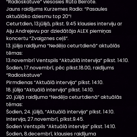
“Radioskatuve” viesosies Rūta Beirote.
Jauns raidījums Kurzemes Radio: “Pasaules
aktuālāko dziesmu top 20”!
Ceturtdien, 13.jūlijā, plkst. 9:45 klausies interviju ar
Aiju Andrejevu par dziedātāja ALEX piemiņas
koncertu “Zvaigznes ceļš”.
13. jūlija raidījuma “Nedēļa ceturtdienā” aktuālās
tēmas:
13.novembrī Ventspils “Aktuālā intervija” plkst. 14:10.
Šodien, 17.novembrī, pēc plkst.18.00, raidījums
“Radioskatuve”
Pirmdienas “Aktuālā intervija” plkst. 14:10.
18. jūlija “Aktuālā intervija” plkst. 14:10.
20. jūlijā raidījuma “Nedēļa ceturtdienā” aktuālās
tēmas:
Šodien, 24. jūlijā, “Aktuālā intervija” plkst. 14:10.
Intervija, 27.novembrī, plkst.9.45.
Šodien Ventspils “Aktuālā intervija” plkst. 14:10.
Šodien, 8.decembrī, klausies raidījuma