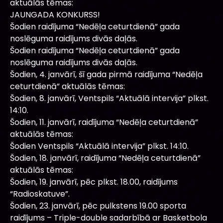
aktuālās tēmas:
JAUNGADA KONKURSS!
Šodien raidījuma “Nedēļa ceturtdienā” gada
noslēguma raidījums divās daļās.
Šodien raidījuma “Nedēļa ceturtdienā” gada
noslēguma raidījums divās daļās.
Šodien, 4. janvārī, šī gada pirmā raidījuma “Nedēļa
ceturtdienā” aktuālās tēmas:
Šodien, 8. janvārī, Ventspils “Aktuālā intervija” plkst.
14:10.
Šodien, 11. janvārī, raidījuma “Nedēļa ceturtdienā”
aktuālās tēmas:
Šodien Ventspils “Aktuālā intervija” plkst. 14:10.
Šodien, 18. janvārī, raidījuma “Nedēļa ceturtdienā”
aktuālās tēmas:
Šodien, 19. janvārī, pēc plkst. 18.00, raidījums
“Radioskatuve”.
Šodien, 23. janvārī, pēc pulkstens 19.00 sporta
raidījums – Triple-double sadarbībā ar Basketbola