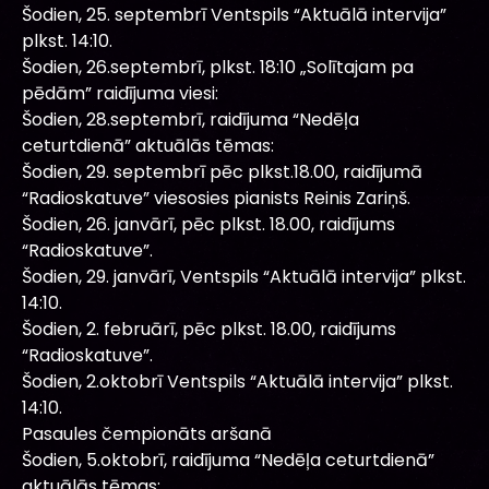
Šodien, 25. septembrī Ventspils “Aktuālā intervija”
plkst. 14:10.
Šodien, 26.septembrī, plkst. 18:10 „Solītajam pa
pēdām” raidījuma viesi:
Šodien, 28.septembrī, raidījuma “Nedēļa
ceturtdienā” aktuālās tēmas:
Šodien, 29. septembrī pēc plkst.18.00, raidījumā
“Radioskatuve” viesosies pianists Reinis Zariņš.
Šodien, 26. janvārī, pēc plkst. 18.00, raidījums
“Radioskatuve”.
Šodien, 29. janvārī, Ventspils “Aktuālā intervija” plkst.
14:10.
Šodien, 2. februārī, pēc plkst. 18.00, raidījums
“Radioskatuve”.
Šodien, 2.oktobrī Ventspils “Aktuālā intervija” plkst.
14:10.
Pasaules čempionāts aršanā
Šodien, 5.oktobrī, raidījuma “Nedēļa ceturtdienā”
aktuālās tēmas: