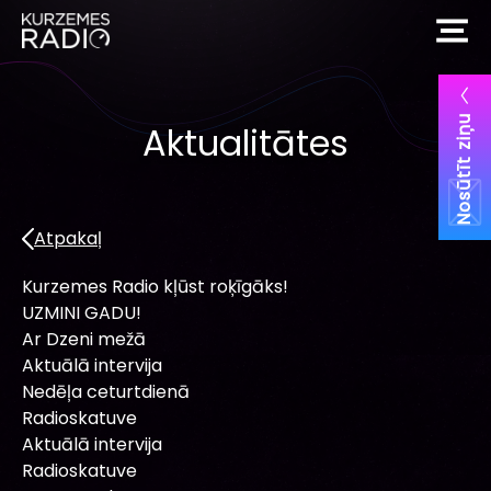
Nosūtīt ziņu
Aktualitātes
Atpakaļ
Kurzemes Radio kļūst roķīgāks!
UZMINI GADU!
Ar Dzeni mežā
Aktuālā intervija
Nedēļa ceturtdienā
Radioskatuve
Aktuālā intervija
Radioskatuve