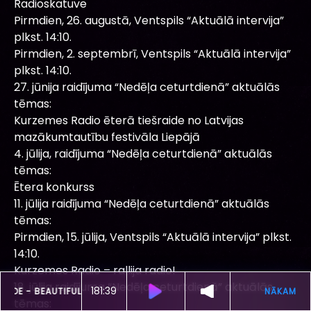
Radioskatuve
Pirmdien, 26. augustā, Ventspils “Aktuālā intervija”
plkst. 14:10.
Pirmdien, 2. septembrī, Ventspils “Aktuālā intervija”
plkst. 14:10.
27. jūnija raidījuma “Nedēļa ceturtdienā” aktuālās
tēmas:
Kurzemes Radio ēterā tiešraide no Latvijas
mazākumtautību festivāla Liepājā
4. jūlija, raidījuma “Nedēļa ceturtdienā” aktuālās
tēmas:
Ētera konkurss
11. jūlija raidījuma “Nedēļa ceturtdienā” aktuālās
tēmas:
Pirmdien, 15. jūlija, Ventspils “Aktuālā intervija” plkst.
14:10.
Kurzemes Radio – rallija radio!
18. jūlija raidījuma “Nedēļa ceturtdienā” aktuālās
181:35
ŠOBRĪD SKAN
SUEDE -
BEAUTIFUL ONES
tēmas: