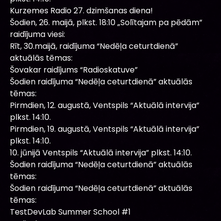
Kurzemes Radio 27. dzimšanas diena!
Šodien, 26. maijā, plkst. 18:10 „Solītajam pa pēdām”
raidījuma viesi:
Rīt, 30.maijā, raidījuma “Nedēļa ceturtdienā”
aktuālās tēmas:
Šovakar raidījums “Radioskatuve”
Šodien raidījuma “Nedēļa ceturtdienā” aktuālās
tēmas:
Pirmdien, 12. augustā, Ventspils “Aktuālā intervija”
plkst. 14:10.
Pirmdien, 19. augustā, Ventspils “Aktuālā intervija”
plkst. 14:10.
10. jūnijā Ventspils “Aktuālā intervija” plkst. 14:10.
Šodien raidījuma “Nedēļa ceturtdienā” aktuālās
tēmas:
Šodien raidījuma “Nedēļa ceturtdienā” aktuālās
tēmas:
TestDevLab Summer School #1