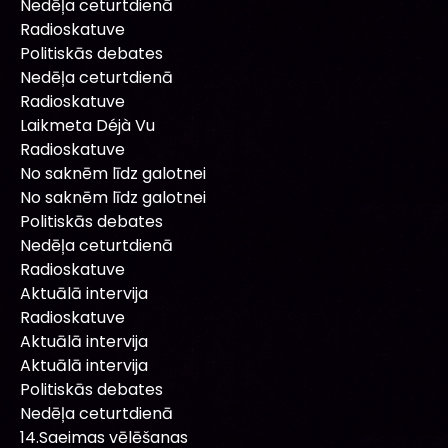
Nedēļa ceturtdienā
Radioskatuve
Politiskās debates
Nedēļa ceturtdienā
Radioskatuve
Laikmeta Déjà Vu
Radioskatuve
No saknēm līdz galotnei
No saknēm līdz galotnei
Politiskās debates
Nedēļa ceturtdienā
Radioskatuve
Aktuālā intervija
Radioskatuve
Aktuālā intervija
Aktuālā intervija
Politiskās debates
Nedēļa ceturtdienā
14.Saeimas vēlēšanas