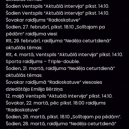
Šodien Ventspils “Aktuālā intervija” plkst. 14:10.
Šodien Ventspils “Aktuālā intervija” plkst. 14:10.
Šovakar raidījums “Radioskatuve”
Šodien, 27. februārī, plkst. 18:10 „Solītajam pa
pēdām” raidījuma viesi:
Rīt, 29. februārī, raidījuma “Nedēļa ceturtdienā”
aktuālās tēmas:
Rīt, 4. martā, Ventspils “Aktuālā intervija” plkst. 14:10.
Sporta raidījums – Triple-double.
Šodien, 21. martā, raidījuma “Nedēļa ceturtdienā”
aktuālās tēmas:
Šovakar raidījumā “Radioskatuve” viesosies
dziedātāja Emilija Bērziņa.
12. maijā Ventspils “Aktuālā intervija” plkst. 14:10.
Šovakar, 22. martā, pēc plkst. 18:00 raidījums
“Radioskatuve”
Šodien, 26. martā, plkst. 18:10 „Solītajam pa pēdām”.
Šodien, 28. martā, raidījuma “Nedēļa ceturtdienā”