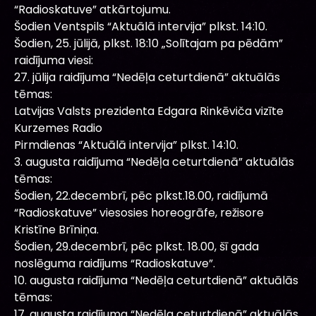
“Radioskatuve” atkārtojumu.
Šodien Ventspils “Aktuālā intervija” plkst. 14:10.
Šodien, 25. jūlijā, plkst. 18:10 „Solītajam pa pēdām”
raidījuma viesi:
27. jūlija raidījuma “Nedēļa ceturtdienā” aktuālās
tēmas:
Latvijas Valsts prezidenta Edgara Rinkēviča vizīte
Kurzemes Radio
Pirmdienas “Aktuālā intervija” plkst. 14:10.
3. augusta raidījuma “Nedēļa ceturtdienā” aktuālās
tēmas:
Šodien, 22.decembrī, pēc plkst.18.00, raidījumā
“Radioskatuve” viesosies horeogrāfe, režisore
Kristīne Brīniņa.
Šodien, 29.decembrī, pēc plkst. 18.00, šī gada
noslēguma raidījums “Radioskatuve”.
10. augusta raidījuma “Nedēļa ceturtdienā” aktuālās
tēmas:
17. augusta raidījuma “Nedēļa ceturtdienā” aktuālās