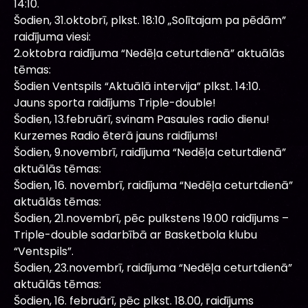
14:10.
Šodien, 31.oktobrī, plkst. 18:10 „Solītajam pa pēdām”
raidījuma viesi:
2.oktobra raidījuma “Nedēļa ceturtdienā” aktuālās
tēmas:
Šodien Ventspils “Aktuālā intervija” plkst. 14:10.
Jauns sporta raidījums Triple-double!
Šodien, 13.februārī, svinam Pasaules radio dienu!
Kurzemes Radio ēterā jauns raidījums!
Šodien, 9.novembrī, raidījuma “Nedēļa ceturtdienā”
aktuālās tēmas:
Šodien, 16. novembrī, raidījuma “Nedēļa ceturtdienā”
aktuālās tēmas:
Šodien, 21.novembrī, pēc pulkstens 19.00 raidījums –
Triple-double sadarbībā ar Basketbola klubu
“Ventspils”.
Šodien, 23.novembrī, raidījuma “Nedēļa ceturtdienā”
aktuālās tēmas:
Šodien, 16. februārī, pēc plkst. 18.00, raidījums