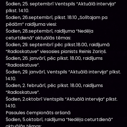
Šodien, 25. septembrī Ventspils “Aktuālā intervija”
plkst. 14:10.
Šodien, 26.septembrī, plkst. 18:10 „Solītajam pa
pēdām” raidījuma viesi:
Šodien, 28.septembrī, raidījuma “Nedēļa
ceturtdienā” aktuālās tēmas:
Šodien, 29. septembrī pēc plkst.18.00, raidījumā
“Radioskatuve” viesosies pianists Reinis Zariņš.
Šodien, 26. janvārī, pēc plkst. 18.00, raidījums
“Radioskatuve”.
Šodien, 29. janvārī, Ventspils “Aktuālā intervija” plkst.
14:10.
Šodien, 2. februārī, pēc plkst. 18.00, raidījums
“Radioskatuve”.
Šodien, 2.oktobrī Ventspils “Aktuālā intervija” plkst.
14:10.
Pasaules čempionāts aršanā
Šodien, 5.oktobrī, raidījuma “Nedēļa ceturtdienā”
aktuālās tēmas: