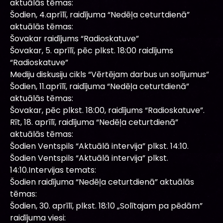
aktuālās tēmas:
Šodien, 4.aprīlī, raidījuma “Nedēļa ceturtdienā”
aktuālās tēmas:
Šovakar raidījums “Radioskatuve”
Šovakar, 5. aprīlī, pēc plkst. 18:00 raidījums
“Radioskatuve”
Mediju diskusiju cikls “Vērtējam darbus un solījumus”
Šodien, 11.aprīlī, raidījuma “Nedēļa ceturtdienā”
aktuālās tēmas:
Šovakar, pēc plkst. 18:00, raidījums “Radioskatuve”.
Rīt, 18. aprīlī, raidījuma “Nedēļa ceturtdienā”
aktuālās tēmas:
Šodien Ventspils “Aktuālā intervija” plkst. 14:10.
Šodien Ventspils “Aktuālā intervija” plkst.
14:10.Intervijas temats:
Šodien raidījuma “Nedēļa ceturtdienā” aktuālās
tēmas:
Šodien, 30. aprīlī, plkst. 18:10 „Solītajam pa pēdām”
raidījuma viesi: