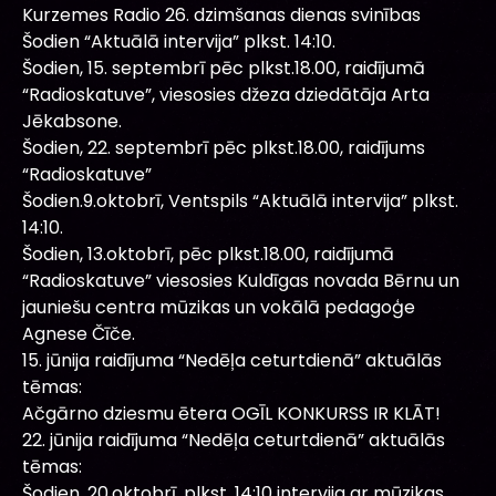
Kurzemes Radio 26. dzimšanas dienas svinības
Šodien “Aktuālā intervija” plkst. 14:10.
Šodien, 15. septembrī pēc plkst.18.00, raidījumā
“Radioskatuve”, viesosies džeza dziedātāja Arta
Jēkabsone.
Šodien, 22. septembrī pēc plkst.18.00, raidījums
“Radioskatuve”
Šodien.9.oktobrī, Ventspils “Aktuālā intervija” plkst.
14:10.
Šodien, 13.oktobrī, pēc plkst.18.00, raidījumā
“Radioskatuve” viesosies Kuldīgas novada Bērnu un
jauniešu centra mūzikas un vokālā pedagoģe
Agnese Čīče.
15. jūnija raidījuma “Nedēļa ceturtdienā” aktuālās
tēmas:
Ačgārno dziesmu ētera OGĪL KONKURSS IR KLĀT!
22. jūnija raidījuma “Nedēļa ceturtdienā” aktuālās
tēmas:
Šodien, 20.oktobrī, plkst. 14:10 intervija ar mūzikas