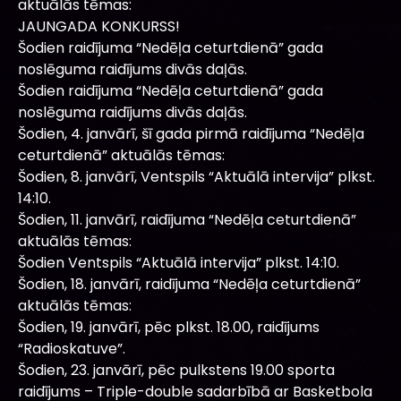
aktuālās tēmas:
JAUNGADA KONKURSS!
Šodien raidījuma “Nedēļa ceturtdienā” gada
noslēguma raidījums divās daļās.
Šodien raidījuma “Nedēļa ceturtdienā” gada
noslēguma raidījums divās daļās.
Šodien, 4. janvārī, šī gada pirmā raidījuma “Nedēļa
ceturtdienā” aktuālās tēmas:
Šodien, 8. janvārī, Ventspils “Aktuālā intervija” plkst.
14:10.
Šodien, 11. janvārī, raidījuma “Nedēļa ceturtdienā”
aktuālās tēmas:
Šodien Ventspils “Aktuālā intervija” plkst. 14:10.
Šodien, 18. janvārī, raidījuma “Nedēļa ceturtdienā”
aktuālās tēmas:
Šodien, 19. janvārī, pēc plkst. 18.00, raidījums
“Radioskatuve”.
Šodien, 23. janvārī, pēc pulkstens 19.00 sporta
raidījums – Triple-double sadarbībā ar Basketbola