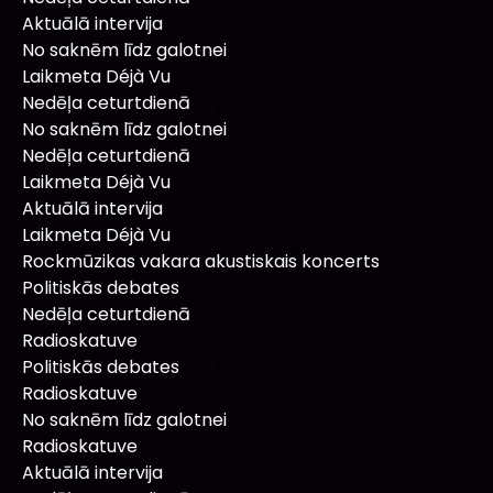
Aktuālā intervija
No saknēm līdz galotnei
Laikmeta Déjà Vu
Nedēļa ceturtdienā
No saknēm līdz galotnei
Nedēļa ceturtdienā
Laikmeta Déjà Vu
Aktuālā intervija
Laikmeta Déjà Vu
Rockmūzikas vakara akustiskais koncerts
Politiskās debates
Nedēļa ceturtdienā
Radioskatuve
Politiskās debates
Radioskatuve
No saknēm līdz galotnei
Radioskatuve
Aktuālā intervija