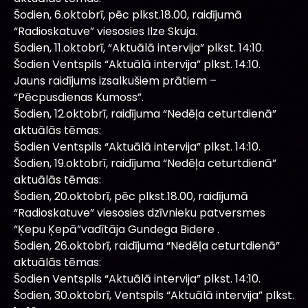
Šodien, 6.oktobrī, pēc plkst.18.00, raidījumā
“Radioskatuve” viesosies Ilze Skuja.
Šodien, 11.oktobrī, “Aktuālā intervija” plkst. 14:10.
Šodien Ventspils “Aktuālā intervija” plkst. 14:10.
Jauns raidījums izsalkušiem prātiem –
“Pēcpusdienas Kumoss”.
Šodien, 12.oktobrī, raidījuma “Nedēļa ceturtdienā”
aktuālās tēmas:
Šodien Ventspils “Aktuālā intervija” plkst. 14:10.
Šodien, 19.oktobrī, raidījuma “Nedēļa ceturtdienā”
aktuālās tēmas:
Šodien, 20.oktobrī, pēc plkst.18.00, raidījumā
“Radioskatuve” viesosies dzīvnieku patversmes
“Ķepu Ķepā”vadītāja Gundega Bidere .
Šodien, 26.oktobrī, raidījuma “Nedēļa ceturtdienā”
aktuālās tēmas:
Šodien Ventspils “Aktuālā intervija” plkst. 14:10.
Šodien, 30.oktobrī, Ventspils “Aktuālā intervija” plkst.