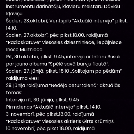
instrumentu darinātāju, klavieru meistaru Dāvidu
Kļaviņu.
Šodien, 23.oktobrī, Ventspils “Aktuālā intervija” plkst.
14:10.
Šodien, 27.oktobrī, pēc plkst.18.00, raidījumā
“Radioskatuve” viesosies dziesminiece, liepājniece
Inese Muižniece.
Rīt, 30.oktobrī, plkst. 9.45, intervija ar Intaru Busuli
par jauno albumu “Spēlē savā burvju flautā”.
Šodien, 27. jūnijā, plkst. 18:10 „Solītajam pa pēdām”
raidījuma viesi:
29. jūnija raidījuma “Nedēļa ceturtdienā” aktuālās
tēmas:
Intervija rīt, 30. jūnijā, plkst. 9:45
Pirmdienas “Aktuālā intervija” plkst. 14:10.
3. novembrī, pēc plkst.18.00, raidījumā
“Radioskatuve” viesosies aktieris Ģirts Krūmiņš.
10.novembrī, pēc plkst.18.00, raidījumā