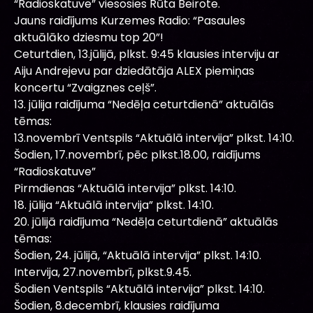
“Radioskatuve” viesosies Rūta Beirote.
Jauns raidījums Kurzemes Radio: “Pasaules
aktuālāko dziesmu top 20”!
Ceturtdien, 13.jūlijā, plkst. 9:45 klausies interviju ar
Aiju Andrejevu par dziedātāja ALEX piemiņas
koncertu “Zvaigznes ceļš”.
13. jūlija raidījuma “Nedēļa ceturtdienā” aktuālās
tēmas:
13.novembrī Ventspils “Aktuālā intervija” plkst. 14:10.
Šodien, 17.novembrī, pēc plkst.18.00, raidījums
“Radioskatuve”
Pirmdienas “Aktuālā intervija” plkst. 14:10.
18. jūlija “Aktuālā intervija” plkst. 14:10.
20. jūlijā raidījuma “Nedēļa ceturtdienā” aktuālās
tēmas:
Šodien, 24. jūlijā, “Aktuālā intervija” plkst. 14:10.
Intervija, 27.novembrī, plkst.9.45.
Šodien Ventspils “Aktuālā intervija” plkst. 14:10.
Šodien, 8.decembrī, klausies raidījuma