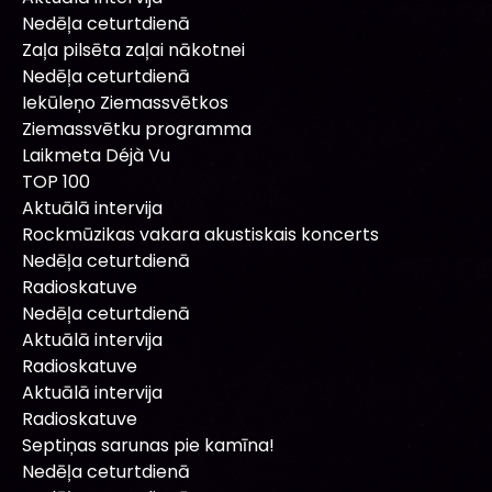
Nedēļa ceturtdienā
Zaļa pilsēta zaļai nākotnei
Nedēļa ceturtdienā
Iekūleņo Ziemassvētkos
Ziemassvētku programma
Laikmeta Déjà Vu
TOP 100
Aktuālā intervija
Rockmūzikas vakara akustiskais koncerts
Nedēļa ceturtdienā
Radioskatuve
Nedēļa ceturtdienā
Aktuālā intervija
Radioskatuve
Aktuālā intervija
Radioskatuve
Septiņas sarunas pie kamīna!
Nedēļa ceturtdienā