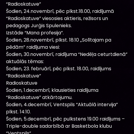
“Radioskatuve”
Šodien, 24.novembrī, pēc plkst.18.00, raidījumā
“Radioskatuve” viesosies aktieris, režisors un
pedagogs Jurģis Spulenieks.
Izstāde “Mana profesija”.
Šodien, 28.novembrī, plkst. 18:10 „Solītajam pa
pēdām” raidījuma viesi:
Šodien, 30.novembrī, raidījuma “Nedēļa ceturtdienā”
aktuālās tēmas:
Šodien, 23. februārī, pēc plkst. 18.00, raidījums
“Radioskatuve”
Radioskatuve
Šodien, 1.decembrī, klausieties raidījuma
“Radioskatuve” atkārtojumu.
Šodien, 4.decembrī, Ventspils “Aktuālā intervija”
plkst. 14:10.
Šodien, 5.decembrī, pēc pulkstens 19.00 raidījums –
Triple-double sadarbībā ar Basketbola klubu
“Ventspils”