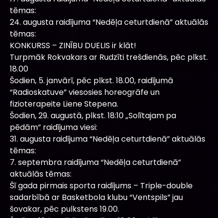
tēmas:
24. augusta raidījuma “Nedēļa ceturtdienā” aktuālās
tēmas:
KONKURSS – ZINĪBU DUELIS ir klāt!
Turpmāk Rokvakars ar Rudzīti trešdienās, pēc plkst.
18.00
Šodien, 5. janvārī, pēc plkst. 18.00, raidījumā
“Radioskatuve” viesosies horeogrāfe un
fizioterapeite Liene Stepena.
Šodien, 29. augustā, plkst. 18:10 „Solītajam pa
pēdām” raidījuma viesi:
31. augusta raidījuma “Nedēļa ceturtdienā” aktuālās
tēmas:
7. septembra raidījuma “Nedēļa ceturtdienā”
aktuālās tēmas:
Šī gada pirmais sporta raidījums – Triple-double
sadarbībā ar Basketbola klubu “Ventspils” jau
šovakar, pēc pulkstens 19.00.