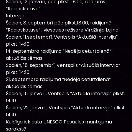
Šodien, 12. janvārī, pēc plkst. 18.00, raidījums
“Radioskatuve”
Intervija
Šodien, 8. septembrī pēc plkst.18.00, raidījumā
“Radioskatuve” , viesosies režisore Virdžīnija Lejiņa.
Šodien, 11.septembrī, Ventspils “Aktuālā intervija”
plkst. 14:10.
14. septembra raidījuma “Nedēļa ceturtdienā”
aktuālās tēmas:
Šodien, 18. septembrī, Ventspils “Aktuālā intervija”
plkst. 14:10.
21. septembra raidījuma “Nedēļa ceturtdienā”
aktuālās tēmas:
Šodien, 15. janvārī, Ventspils “Aktuālā intervija” plkst.
14:10.
Šodien, 22. janvārī, Ventspils “Aktuālā intervija” plkst.
14:10.
Kuldīga iekļauta UNESCO Pasaules mantojuma
sarakstā.