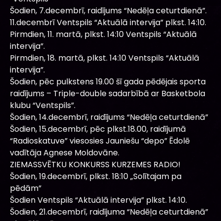
Šodien, 7.decembrī, raidījums “Nedēļa ceturtdienā”.
11.decembrī Ventspils “Aktuālā intervija” plkst. 14:10.
Pirmdien, 11. martā, plkst. 14:10 Ventspils “Aktuālā
intervija”.
Pirmdien, 18. martā, plkst. 14:10 Ventspils “Aktuālā
intervija”.
Šodien, pēc pulkstens 19.00 šī gada pēdējais sporta
raidījums – Triple-double sadarbībā ar Basketbola
klubu “Ventspils”.
Šodien, 14.decembrī, raidījums “Nedēļa ceturtdienā”
Šodien, 15.decembrī, pēc plkst.18.00, raidījumā
“Radioskatuve” viesosies Jauniešu “depo” Ēdolē
vadītāja Agnese Moldovāne.
ZIEMASSVĒTKU KONKURSS KURZEMES RADIO!
Šodien, 19.decembrī, plkst. 18:10 „Solītajam pa
pēdām”
Šodien Ventspils “Aktuālā intervija” plkst. 14:10.
Šodien, 21.decembrī, raidījuma “Nedēļa ceturtdienā”