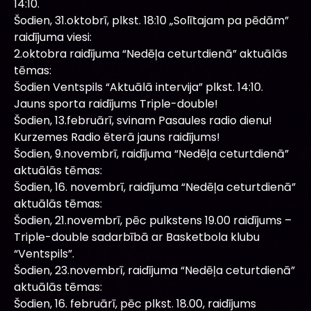
14:10.
Šodien, 31.oktobrī, plkst. 18:10 „Solītajam pa pēdām”
raidījuma viesi:
2.oktobra raidījuma “Nedēļa ceturtdienā” aktuālās
tēmas:
Šodien Ventspils “Aktuālā intervija” plkst. 14:10.
Jauns sporta raidījums Triple-double!
Šodien, 13.februārī, svinam Pasaules radio dienu!
Kurzemes Radio ēterā jauns raidījums!
Šodien, 9.novembrī, raidījuma “Nedēļa ceturtdienā”
aktuālās tēmas:
Šodien, 16. novembrī, raidījuma “Nedēļa ceturtdienā”
aktuālās tēmas:
Šodien, 21.novembrī, pēc pulkstens 19.00 raidījums –
Triple-double sadarbībā ar Basketbola klubu
“Ventspils”.
Šodien, 23.novembrī, raidījuma “Nedēļa ceturtdienā”
aktuālās tēmas:
Šodien, 16. februārī, pēc plkst. 18.00, raidījums