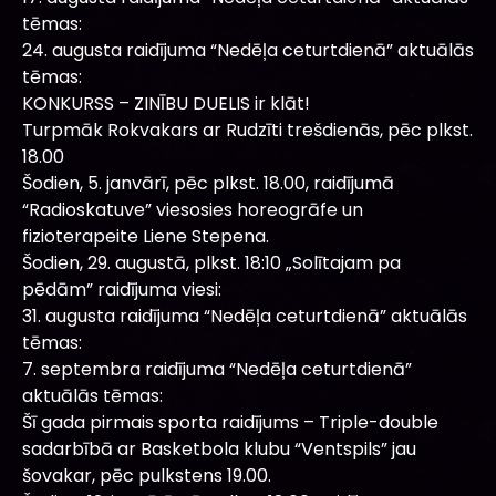
tēmas:
24. augusta raidījuma “Nedēļa ceturtdienā” aktuālās
tēmas:
KONKURSS – ZINĪBU DUELIS ir klāt!
Turpmāk Rokvakars ar Rudzīti trešdienās, pēc plkst.
18.00
Šodien, 5. janvārī, pēc plkst. 18.00, raidījumā
“Radioskatuve” viesosies horeogrāfe un
fizioterapeite Liene Stepena.
Šodien, 29. augustā, plkst. 18:10 „Solītajam pa
pēdām” raidījuma viesi:
31. augusta raidījuma “Nedēļa ceturtdienā” aktuālās
tēmas:
7. septembra raidījuma “Nedēļa ceturtdienā”
aktuālās tēmas:
Šī gada pirmais sporta raidījums – Triple-double
sadarbībā ar Basketbola klubu “Ventspils” jau
šovakar, pēc pulkstens 19.00.