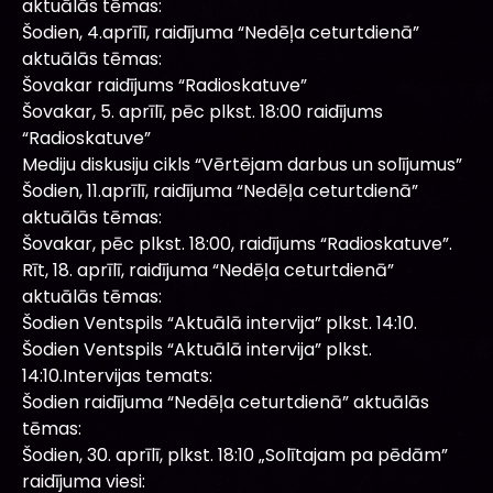
aktuālās tēmas:
Šodien, 4.aprīlī, raidījuma “Nedēļa ceturtdienā”
aktuālās tēmas:
Šovakar raidījums “Radioskatuve”
Šovakar, 5. aprīlī, pēc plkst. 18:00 raidījums
“Radioskatuve”
Mediju diskusiju cikls “Vērtējam darbus un solījumus”
Šodien, 11.aprīlī, raidījuma “Nedēļa ceturtdienā”
aktuālās tēmas:
Šovakar, pēc plkst. 18:00, raidījums “Radioskatuve”.
Rīt, 18. aprīlī, raidījuma “Nedēļa ceturtdienā”
aktuālās tēmas:
Šodien Ventspils “Aktuālā intervija” plkst. 14:10.
Šodien Ventspils “Aktuālā intervija” plkst.
14:10.Intervijas temats:
Šodien raidījuma “Nedēļa ceturtdienā” aktuālās
tēmas:
Šodien, 30. aprīlī, plkst. 18:10 „Solītajam pa pēdām”
raidījuma viesi: