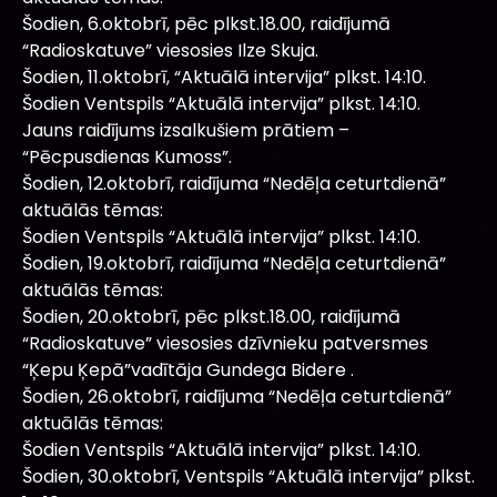
Šodien, 6.oktobrī, pēc plkst.18.00, raidījumā
“Radioskatuve” viesosies Ilze Skuja.
Šodien, 11.oktobrī, “Aktuālā intervija” plkst. 14:10.
Šodien Ventspils “Aktuālā intervija” plkst. 14:10.
Jauns raidījums izsalkušiem prātiem –
“Pēcpusdienas Kumoss”.
Šodien, 12.oktobrī, raidījuma “Nedēļa ceturtdienā”
aktuālās tēmas:
Šodien Ventspils “Aktuālā intervija” plkst. 14:10.
Šodien, 19.oktobrī, raidījuma “Nedēļa ceturtdienā”
aktuālās tēmas:
Šodien, 20.oktobrī, pēc plkst.18.00, raidījumā
“Radioskatuve” viesosies dzīvnieku patversmes
“Ķepu Ķepā”vadītāja Gundega Bidere .
Šodien, 26.oktobrī, raidījuma “Nedēļa ceturtdienā”
aktuālās tēmas:
Šodien Ventspils “Aktuālā intervija” plkst. 14:10.
Šodien, 30.oktobrī, Ventspils “Aktuālā intervija” plkst.