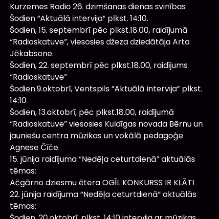
Kurzemes Radio 26. dzimšanas dienas svinības
Šodien “Aktuālā intervija” plkst. 14:10.
Šodien, 15. septembrī pēc plkst.18.00, raidījumā
“Radioskatuve”, viesosies džeza dziedātāja Arta
Jēkabsone.
Šodien, 22. septembrī pēc plkst.18.00, raidījums
“Radioskatuve”
Šodien.9.oktobrī, Ventspils “Aktuālā intervija” plkst.
14:10.
Šodien, 13.oktobrī, pēc plkst.18.00, raidījumā
“Radioskatuve” viesosies Kuldīgas novada Bērnu un
jauniešu centra mūzikas un vokālā pedagoģe
Agnese Čīče.
15. jūnija raidījuma “Nedēļa ceturtdienā” aktuālās
tēmas:
Ačgārno dziesmu ētera OGĪL KONKURSS IR KLĀT!
22. jūnija raidījuma “Nedēļa ceturtdienā” aktuālās
tēmas:
Šodien, 20.oktobrī, plkst. 14:10 intervija ar mūzikas