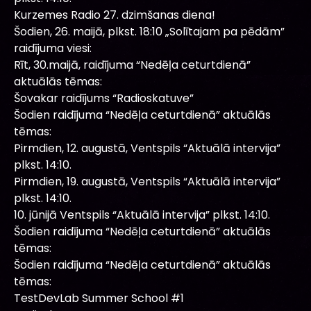
Kurzemes Radio 27. dzimšanas diena!
Šodien, 26. maijā, plkst. 18:10 „Solītajam pa pēdām”
raidījuma viesi:
Rīt, 30.maijā, raidījuma “Nedēļa ceturtdienā”
aktuālās tēmas:
Šovakar raidījums “Radioskatuve”
Šodien raidījuma “Nedēļa ceturtdienā” aktuālās
tēmas:
Pirmdien, 12. augustā, Ventspils “Aktuālā intervija”
plkst. 14:10.
Pirmdien, 19. augustā, Ventspils “Aktuālā intervija”
plkst. 14:10.
10. jūnijā Ventspils “Aktuālā intervija” plkst. 14:10.
Šodien raidījuma “Nedēļa ceturtdienā” aktuālās
tēmas:
Šodien raidījuma “Nedēļa ceturtdienā” aktuālās
tēmas:
TestDevLab Summer School #1