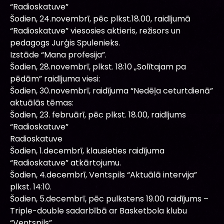
“Radioskatuve”
Šodien, 24.novembrī, pēc plkst.18.00, raidījumā
“Radioskatuve” viesosies aktieris, režisors un
pedagogs Jurģis Spulenieks.
Izstāde “Mana profesija”.
Šodien, 28.novembrī, plkst. 18:10 „Solītajam pa
pēdām” raidījuma viesi:
Šodien, 30.novembrī, raidījuma “Nedēļa ceturtdienā”
aktuālās tēmas:
Šodien, 23. februārī, pēc plkst. 18.00, raidījums
“Radioskatuve”
Radioskatuve
Šodien, 1.decembrī, klausieties raidījuma
“Radioskatuve” atkārtojumu.
Šodien, 4.decembrī, Ventspils “Aktuālā intervija”
plkst. 14:10.
Šodien, 5.decembrī, pēc pulkstens 19.00 raidījums –
Triple-double sadarbībā ar Basketbola klubu
“Ventspils”