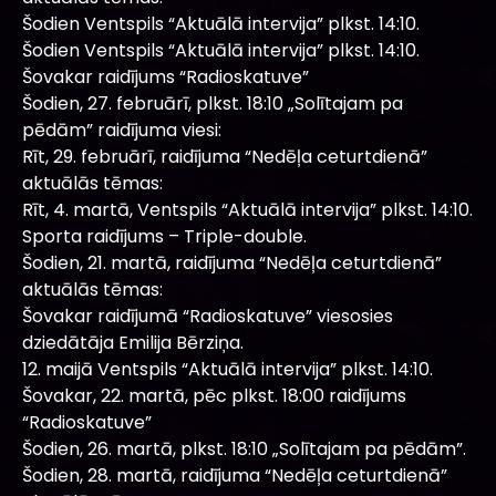
Šodien Ventspils “Aktuālā intervija” plkst. 14:10.
Šodien Ventspils “Aktuālā intervija” plkst. 14:10.
Šovakar raidījums “Radioskatuve”
Šodien, 27. februārī, plkst. 18:10 „Solītajam pa
pēdām” raidījuma viesi:
Rīt, 29. februārī, raidījuma “Nedēļa ceturtdienā”
aktuālās tēmas:
Rīt, 4. martā, Ventspils “Aktuālā intervija” plkst. 14:10.
Sporta raidījums – Triple-double.
Šodien, 21. martā, raidījuma “Nedēļa ceturtdienā”
aktuālās tēmas:
Šovakar raidījumā “Radioskatuve” viesosies
dziedātāja Emilija Bērziņa.
12. maijā Ventspils “Aktuālā intervija” plkst. 14:10.
Šovakar, 22. martā, pēc plkst. 18:00 raidījums
“Radioskatuve”
Šodien, 26. martā, plkst. 18:10 „Solītajam pa pēdām”.
Šodien, 28. martā, raidījuma “Nedēļa ceturtdienā”