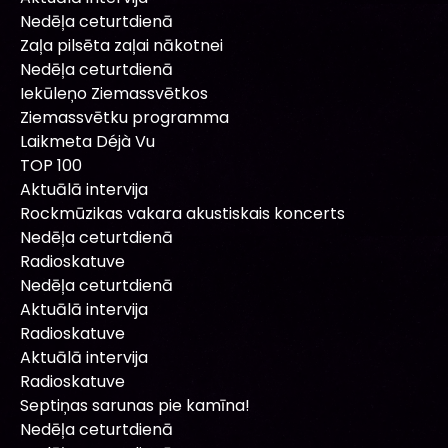
Nedēļa ceturtdienā
Zaļa pilsēta zaļai nākotnei
Nedēļa ceturtdienā
Iekūleņo Ziemassvētkos
Ziemassvētku programma
Laikmeta Déjà Vu
TOP 100
Aktuālā intervija
Rockmūzikas vakara akustiskais koncerts
Nedēļa ceturtdienā
Radioskatuve
Nedēļa ceturtdienā
Aktuālā intervija
Radioskatuve
Aktuālā intervija
Radioskatuve
Septiņas sarunas pie kamīna!
Nedēļa ceturtdienā