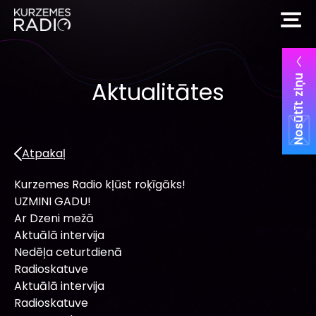
Nosūtīt ziņu
Aktualitātes
Atpakaļ
Kurzemes Radio kļūst roķīgāks!
UZMINI GADU!
Ar Dzeni mežā
Aktuālā intervija
Nedēļa ceturtdienā
Radioskatuve
Aktuālā intervija
Radioskatuve