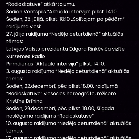
“Radioskatuve” atkārtojumu.
Šodien Ventspils “Aktuālā intervija” plkst. 14:10.
Šodien, 25. jūlijā, plkst. 18:10 „Solītajam pa pēdām”
raidījuma viesi:
27. jūlija raidījuma “Nedēļa ceturtdienā” aktuālās
tēmas:
Latvijas Valsts prezidenta Edgara Rinkēviča vizīte
Kurzemes Radio
Pirmdienas “Aktuālā intervija” plkst. 14:10.
3. augusta raidījuma “Nedēļa ceturtdienā” aktuālās
tēmas:
Šodien, 22.decembrī, pēc plkst.18.00, raidījumā
“Radioskatuve” viesosies horeogrāfe, režisore
Kristīne Brīniņa.
Šodien, 29.decembrī, pēc plkst. 18.00, šī gada
noslēguma raidījums “Radioskatuve”.
10. augusta raidījuma “Nedēļa ceturtdienā” aktuālās
tēmas:
17. augusta raidījuma “Nedēļa ceturtdienā” aktuālās