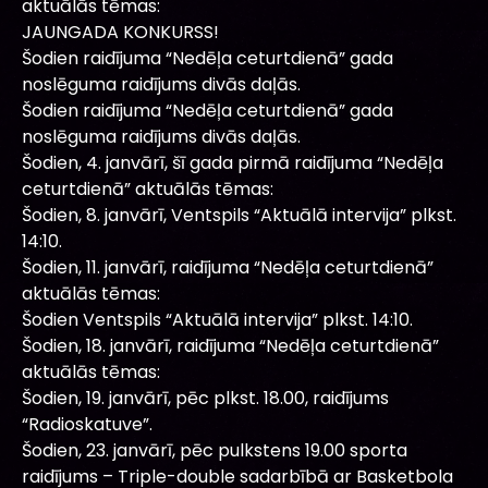
aktuālās tēmas:
JAUNGADA KONKURSS!
Šodien raidījuma “Nedēļa ceturtdienā” gada
noslēguma raidījums divās daļās.
Šodien raidījuma “Nedēļa ceturtdienā” gada
noslēguma raidījums divās daļās.
Šodien, 4. janvārī, šī gada pirmā raidījuma “Nedēļa
ceturtdienā” aktuālās tēmas:
Šodien, 8. janvārī, Ventspils “Aktuālā intervija” plkst.
14:10.
Šodien, 11. janvārī, raidījuma “Nedēļa ceturtdienā”
aktuālās tēmas:
Šodien Ventspils “Aktuālā intervija” plkst. 14:10.
Šodien, 18. janvārī, raidījuma “Nedēļa ceturtdienā”
aktuālās tēmas:
Šodien, 19. janvārī, pēc plkst. 18.00, raidījums
“Radioskatuve”.
Šodien, 23. janvārī, pēc pulkstens 19.00 sporta
raidījums – Triple-double sadarbībā ar Basketbola