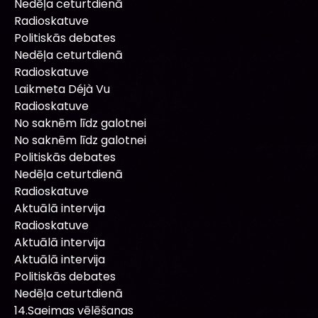
Nedēļa ceturtdienā
Radioskatuve
Politiskās debates
Nedēļa ceturtdienā
Radioskatuve
Laikmeta Déjà Vu
Radioskatuve
No saknēm līdz galotnei
No saknēm līdz galotnei
Politiskās debates
Nedēļa ceturtdienā
Radioskatuve
Aktuālā intervija
Radioskatuve
Aktuālā intervija
Aktuālā intervija
Politiskās debates
Nedēļa ceturtdienā
14.Saeimas vēlēšanas