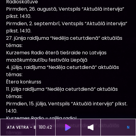
Radioskatuve
Pirmdien, 26. augustā, Ventspils “Aktuālā intervija”
plkst. 14:10.
Pirmdien, 2. septembrī, Ventspils “Aktuālā intervija”
plkst. 14:10.
27. jūnija raidījuma “Nedēļa ceturtdienā” aktuālās
tēmas:
Kurzemes Radio ēterā tiešraide no Latvijas
mazākumtautību festivāla Liepājā
4. jūlija, raidījuma “Nedēļa ceturtdienā” aktuālās
tēmas:
Ētera konkurss
11. jūlija raidījuma “Nedēļa ceturtdienā” aktuālās
tēmas:
Pirmdien, 15. jūlija, Ventspils “Aktuālā intervija” plkst.
14:10.
Kurzemes Radio – rallija radio!
18. jūlija raidījuma “Nedēļa ceturtdienā” aktuālās
180:38
ŠOBRĪD SKAN
PRATA VETRA -
BRONZA
tēmas: