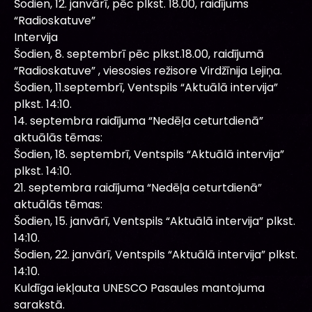
Šodien, 12. janvārī, pēc plkst. 18.00, raidījums
“Radioskatuve”
Intervija
Šodien, 8. septembrī pēc plkst.18.00, raidījumā
“Radioskatuve” , viesosies režisore Virdžīnija Lejiņa.
Šodien, 11.septembrī, Ventspils “Aktuālā intervija”
plkst. 14:10.
14. septembra raidījuma “Nedēļa ceturtdienā”
aktuālās tēmas:
Šodien, 18. septembrī, Ventspils “Aktuālā intervija”
plkst. 14:10.
21. septembra raidījuma “Nedēļa ceturtdienā”
aktuālās tēmas:
Šodien, 15. janvārī, Ventspils “Aktuālā intervija” plkst.
14:10.
Šodien, 22. janvārī, Ventspils “Aktuālā intervija” plkst.
14:10.
Kuldīga iekļauta UNESCO Pasaules mantojuma
sarakstā.