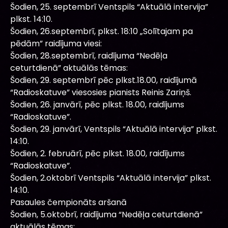
Šodien, 25. septembrī Ventspils “Aktuālā intervija”
plkst. 14:10.
Šodien, 26.septembrī, plkst. 18:10 „Solītajam pa
pēdām” raidījuma viesi:
Šodien, 28.septembrī, raidījuma “Nedēļa
ceturtdienā” aktuālās tēmas:
Šodien, 29. septembrī pēc plkst.18.00, raidījumā
“Radioskatuve” viesosies pianists Reinis Zariņš.
Šodien, 26. janvārī, pēc plkst. 18.00, raidījums
“Radioskatuve”.
Šodien, 29. janvārī, Ventspils “Aktuālā intervija” plkst.
14:10.
Šodien, 2. februārī, pēc plkst. 18.00, raidījums
“Radioskatuve”.
Šodien, 2.oktobrī Ventspils “Aktuālā intervija” plkst.
14:10.
Pasaules čempionāts aršanā
Šodien, 5.oktobrī, raidījuma “Nedēļa ceturtdienā”
aktuālās tēmas: