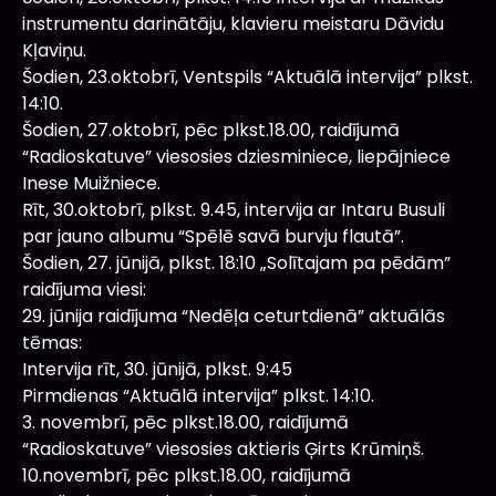
instrumentu darinātāju, klavieru meistaru Dāvidu
Kļaviņu.
Šodien, 23.oktobrī, Ventspils “Aktuālā intervija” plkst.
14:10.
Šodien, 27.oktobrī, pēc plkst.18.00, raidījumā
“Radioskatuve” viesosies dziesminiece, liepājniece
Inese Muižniece.
Rīt, 30.oktobrī, plkst. 9.45, intervija ar Intaru Busuli
par jauno albumu “Spēlē savā burvju flautā”.
Šodien, 27. jūnijā, plkst. 18:10 „Solītajam pa pēdām”
raidījuma viesi:
29. jūnija raidījuma “Nedēļa ceturtdienā” aktuālās
tēmas:
Intervija rīt, 30. jūnijā, plkst. 9:45
Pirmdienas “Aktuālā intervija” plkst. 14:10.
3. novembrī, pēc plkst.18.00, raidījumā
“Radioskatuve” viesosies aktieris Ģirts Krūmiņš.
10.novembrī, pēc plkst.18.00, raidījumā