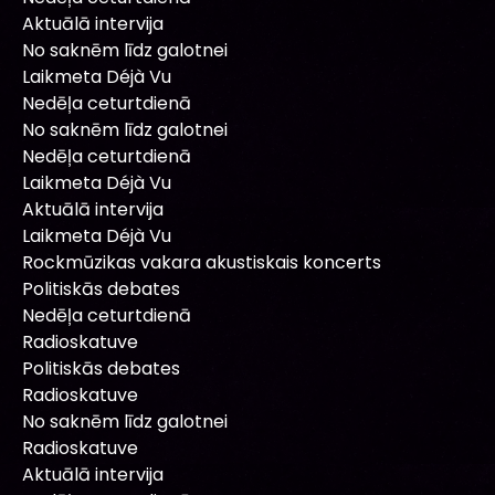
Aktuālā intervija
No saknēm līdz galotnei
Laikmeta Déjà Vu
Nedēļa ceturtdienā
No saknēm līdz galotnei
Nedēļa ceturtdienā
Laikmeta Déjà Vu
Aktuālā intervija
Laikmeta Déjà Vu
Rockmūzikas vakara akustiskais koncerts
Politiskās debates
Nedēļa ceturtdienā
Radioskatuve
Politiskās debates
Radioskatuve
No saknēm līdz galotnei
Radioskatuve
Aktuālā intervija