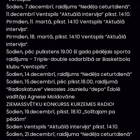
Šodien, 7.decembrī, raidījums “Nedēļa ceturtdienā”.
11.decembrī Ventspils “Aktuālā intervija” plkst. 14:10.
Pirmdien, 11. martā, plkst. 14:10 Ventspils “Aktuālā
intervija”.
Pirmdien, 18. martā, plkst. 14:10 Ventspils “Aktuālā
intervija”.
Šodien, pēc pulkstens 19.00 šī gada pēdējais sporta
raidījums – Triple-double sadarbībā ar Basketbola
klubu “Ventspils”.
Šodien, 14.decembrī, raidījums “Nedēļa ceturtdienā”
Šodien, 15.decembrī, pēc plkst.18.00, raidījumā
“Radioskatuve” viesosies Jauniešu “depo” Ēdolē
vadītāja Agnese Moldovāne.
ZIEMASSVĒTKU KONKURSS KURZEMES RADIO!
Šodien, 19.decembrī, plkst. 18:10 „Solītajam pa
pēdām”
Šodien Ventspils “Aktuālā intervija” plkst. 14:10.
Šodien, 21.decembrī, raidījuma “Nedēļa ceturtdienā”