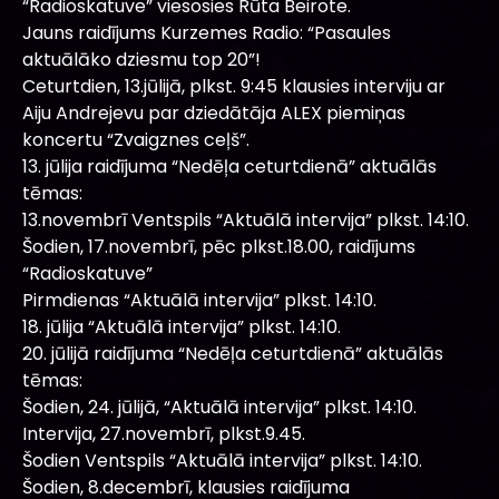
“Radioskatuve” viesosies Rūta Beirote.
Jauns raidījums Kurzemes Radio: “Pasaules
aktuālāko dziesmu top 20”!
Ceturtdien, 13.jūlijā, plkst. 9:45 klausies interviju ar
Aiju Andrejevu par dziedātāja ALEX piemiņas
koncertu “Zvaigznes ceļš”.
13. jūlija raidījuma “Nedēļa ceturtdienā” aktuālās
tēmas:
13.novembrī Ventspils “Aktuālā intervija” plkst. 14:10.
Šodien, 17.novembrī, pēc plkst.18.00, raidījums
“Radioskatuve”
Pirmdienas “Aktuālā intervija” plkst. 14:10.
18. jūlija “Aktuālā intervija” plkst. 14:10.
20. jūlijā raidījuma “Nedēļa ceturtdienā” aktuālās
tēmas:
Šodien, 24. jūlijā, “Aktuālā intervija” plkst. 14:10.
Intervija, 27.novembrī, plkst.9.45.
Šodien Ventspils “Aktuālā intervija” plkst. 14:10.
Šodien, 8.decembrī, klausies raidījuma