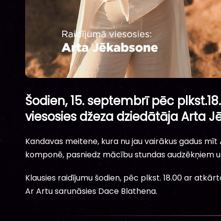
Šodien, 15. septembrī pēc plkst.18
viesosies džeza dziedātāja Arta 
Kandavas meitene, kura nu jau vairākus gadus mīt 
komponē, pasniedz mācību stundas audzēkņiem un p
Klausies raidījumu šodien, pēc plkst. 18.00 ar atkārt
Ar Artu sarunāsies Dace Blathena.