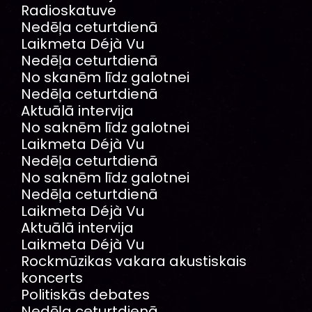
Radioskatuve
Nedēļa ceturtdienā
Laikmeta Déjà Vu
Nedēļa ceturtdienā
No skanēm līdz galotnei
Nedēļa ceturtdienā
Aktuālā intervija
No saknēm līdz galotnei
Laikmeta Déjà Vu
Nedēļa ceturtdienā
No saknēm līdz galotnei
Nedēļa ceturtdienā
Laikmeta Déjà Vu
Aktuālā intervija
Laikmeta Déjà Vu
Rockmūzikas vakara akustiskais
koncerts
Politiskās debates
Nedēļa ceturtdienā