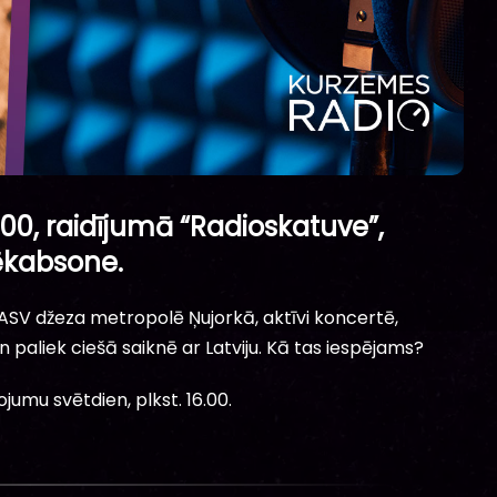
.00, raidījumā “Radioskatuve”,
Jēkabsone.
ASV džeza metropolē Ņujorkā, aktīvi koncertē,
aliek ciešā saiknē ar Latviju. Kā tas iespējams?
ojumu svētdien, plkst. 16.00.