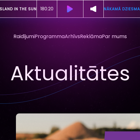
180:17
ISLAND IN THE SUN
NĀKAMĀ DZIESMA
Raidījumi
Programma
Arhīvs
Reklāma
Par mums
Aktualitātes