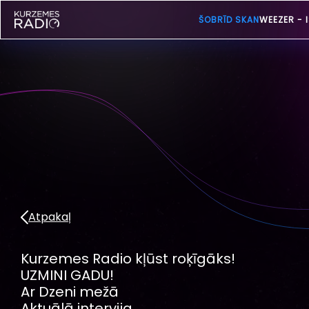
ŠOBRĪD SKAN
WEEZER -
Atpakaļ
Kurzemes Radio kļūst roķīgāks!
UZMINI GADU!
Ar Dzeni mežā
Aktuālā intervija