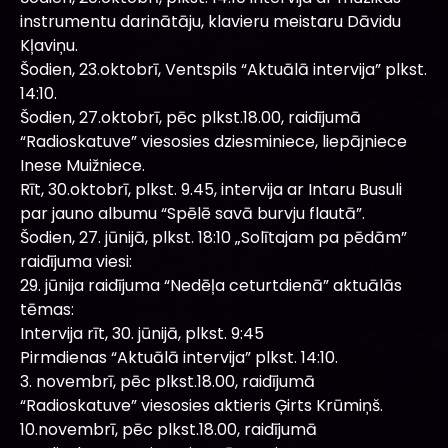
instrumentu darinātāju, klavieru meistaru Dāvidu
Kļaviņu.
Šodien, 23.oktobrī, Ventspils “Aktuālā intervija” plkst.
14:10.
Šodien, 27.oktobrī, pēc plkst.18.00, raidījumā
“Radioskatuve” viesosies dziesminiece, liepājniece
Inese Muižniece.
Rīt, 30.oktobrī, plkst. 9.45, intervija ar Intaru Busuli
par jauno albumu “Spēlē savā burvju flautā”.
Šodien, 27. jūnijā, plkst. 18:10 „Solītajam pa pēdām”
raidījuma viesi:
29. jūnija raidījuma “Nedēļa ceturtdienā” aktuālās
tēmas:
Intervija rīt, 30. jūnijā, plkst. 9:45
Pirmdienas “Aktuālā intervija” plkst. 14:10.
3. novembrī, pēc plkst.18.00, raidījumā
“Radioskatuve” viesosies aktieris Ģirts Krūmiņš.
10.novembrī, pēc plkst.18.00, raidījumā