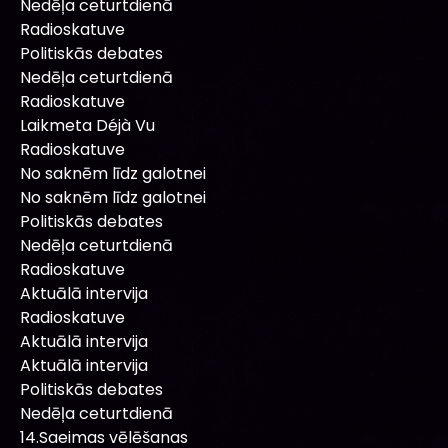
Nedēļa ceturtdienā
Radioskatuve
Politiskās debates
Nedēļa ceturtdienā
Radioskatuve
Laikmeta Déjà Vu
Radioskatuve
No saknēm līdz galotnei
No saknēm līdz galotnei
Politiskās debates
Nedēļa ceturtdienā
Radioskatuve
Aktuālā intervija
Radioskatuve
Aktuālā intervija
Aktuālā intervija
Politiskās debates
Nedēļa ceturtdienā
14.Saeimas vēlēšanas