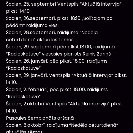
Šodien, 25. septembrī Ventspils “Aktuālā intervija”
plkst. 14:10.
Šodien, 26.septembrī, plkst. 18:10 „Solītajam pa
pēdām” raidījuma viesi:
Šodien, 28.septembrī, raidījuma “Nedēļa
ceturtdienā” aktuālās tēmas:
Šodien, 29. septembrī pēc plkst.18.00, raidījumā
“Radioskatuve” viesosies pianists Reinis Zariņš.
Šodien, 26. janvārī, pēc plkst. 18.00, raidījums
“Radioskatuve”.
Šodien, 29. janvārī, Ventspils “Aktuālā intervija” plkst.
14:10.
Šodien, 2. februārī, pēc plkst. 18.00, raidījums
“Radioskatuve”.
Šodien, 2.oktobrī Ventspils “Aktuālā intervija” plkst.
14:10.
Pasaules čempionāts aršanā
Šodien, 5.oktobrī, raidījuma “Nedēļa ceturtdienā”
aktuālās tēmas: