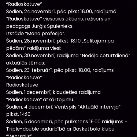
“Radioskatuve”
Šodien, 24.novembrī, pēc plkst.18.00, raidījumā
“Radioskatuve” viesosies aktieris, režisors un
pedagogs Jurģis Spulenieks.
Izstāde “Mana profesija”.
Šodien, 28.novembrī, plkst. 18:10 „Solītajam pa
pēdām” raidījuma viesi:
Šodien, 30.novembrī, raidījuma “Nedēļa ceturtdienā”
aktuālās tēmas:
Šodien, 23. februārī, pēc plkst. 18.00, raidījums
“Radioskatuve”
Radioskatuve
Šodien, 1.decembrī, klausieties raidījuma
“Radioskatuve” atkārtojumu.
Šodien, 4.decembrī, Ventspils “Aktuālā intervija”
plkst. 14:10.
Šodien, 5.decembrī, pēc pulkstens 19.00 raidījums –
Triple-double sadarbībā ar Basketbola klubu
“Ventspils”