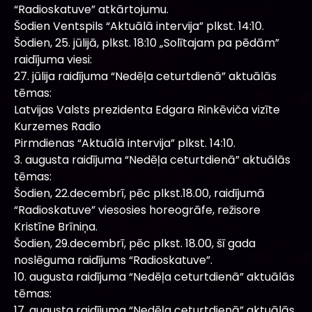
“Radioskatuve” atkārtojumu.
Šodien Ventspils “Aktuālā intervija” plkst. 14:10.
Šodien, 25. jūlijā, plkst. 18:10 „Solītajam pa pēdām”
raidījuma viesi:
27. jūlija raidījuma “Nedēļa ceturtdienā” aktuālās
tēmas:
Latvijas Valsts prezidenta Edgara Rinkēviča vizīte
Kurzemes Radio
Pirmdienas “Aktuālā intervija” plkst. 14:10.
3. augusta raidījuma “Nedēļa ceturtdienā” aktuālās
tēmas:
Šodien, 22.decembrī, pēc plkst.18.00, raidījumā
“Radioskatuve” viesosies horeogrāfe, režisore
Kristīne Brīniņa.
Šodien, 29.decembrī, pēc plkst. 18.00, šī gada
noslēguma raidījums “Radioskatuve”.
10. augusta raidījuma “Nedēļa ceturtdienā” aktuālās
tēmas:
17. augusta raidījuma “Nedēļa ceturtdienā” aktuālās