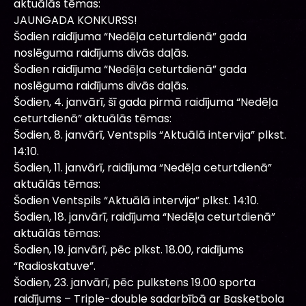
aktuālās tēmas:
JAUNGADA KONKURSS!
Šodien raidījuma “Nedēļa ceturtdienā” gada
noslēguma raidījums divās daļās.
Šodien raidījuma “Nedēļa ceturtdienā” gada
noslēguma raidījums divās daļās.
Šodien, 4. janvārī, šī gada pirmā raidījuma “Nedēļa
ceturtdienā” aktuālās tēmas:
Šodien, 8. janvārī, Ventspils “Aktuālā intervija” plkst.
14:10.
Šodien, 11. janvārī, raidījuma “Nedēļa ceturtdienā”
aktuālās tēmas:
Šodien Ventspils “Aktuālā intervija” plkst. 14:10.
Šodien, 18. janvārī, raidījuma “Nedēļa ceturtdienā”
aktuālās tēmas:
Šodien, 19. janvārī, pēc plkst. 18.00, raidījums
“Radioskatuve”.
Šodien, 23. janvārī, pēc pulkstens 19.00 sporta
raidījums – Triple-double sadarbībā ar Basketbola