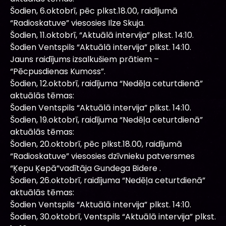
Šodien, 6.oktobrī, pēc plkst.18.00, raidījumā
“Radioskatuve” viesosies Ilze Skuja.
Šodien, 11.oktobrī, “Aktuālā intervija” plkst. 14:10.
Šodien Ventspils “Aktuālā intervija” plkst. 14:10.
Jauns raidījums izsalkušiem prātiem –
“Pēcpusdienas Kumoss”.
Šodien, 12.oktobrī, raidījuma “Nedēļa ceturtdienā”
aktuālās tēmas:
Šodien Ventspils “Aktuālā intervija” plkst. 14:10.
Šodien, 19.oktobrī, raidījuma “Nedēļa ceturtdienā”
aktuālās tēmas:
Šodien, 20.oktobrī, pēc plkst.18.00, raidījumā
“Radioskatuve” viesosies dzīvnieku patversmes
“Ķepu Ķepā”vadītāja Gundega Bidere .
Šodien, 26.oktobrī, raidījuma “Nedēļa ceturtdienā”
aktuālās tēmas:
Šodien Ventspils “Aktuālā intervija” plkst. 14:10.
Šodien, 30.oktobrī, Ventspils “Aktuālā intervija” plkst.