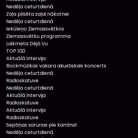
Nedēļa ceturtdienā
Zaļa pilsēta zaļai nākotnei
Nedēļa ceturtdienā
Iekūleņo Ziemassvētkos
Ziemassvētku programma
Laikmeta Déjà Vu
TOP 100
Aktuālā intervija
Rockmūzikas vakara akustiskais koncerts
Nedēļa ceturtdienā
Radioskatuve
Nedēļa ceturtdienā
Aktuālā intervija
Radioskatuve
Aktuālā intervija
Radioskatuve
Septiņas sarunas pie kamīna!
Nedēļa ceturtdienā