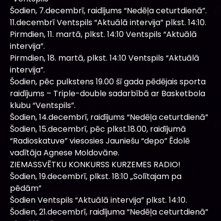
Šodien, 7.decembrī, raidījums “Nedēļa ceturtdienā”.
11.decembrī Ventspils “Aktuālā intervija” plkst. 14:10.
Pirmdien, 11. martā, plkst. 14:10 Ventspils “Aktuālā
intervija”.
Pirmdien, 18. martā, plkst. 14:10 Ventspils “Aktuālā
intervija”.
Šodien, pēc pulkstens 19.00 šī gada pēdējais sporta
raidījums – Triple-double sadarbībā ar Basketbola
klubu “Ventspils”.
Šodien, 14.decembrī, raidījums “Nedēļa ceturtdienā”
Šodien, 15.decembrī, pēc plkst.18.00, raidījumā
“Radioskatuve” viesosies Jauniešu “depo” Ēdolē
vadītāja Agnese Moldovāne.
ZIEMASSVĒTKU KONKURSS KURZEMES RADIO!
Šodien, 19.decembrī, plkst. 18:10 „Solītajam pa
pēdām”
Šodien Ventspils “Aktuālā intervija” plkst. 14:10.
Šodien, 21.decembrī, raidījuma “Nedēļa ceturtdienā”