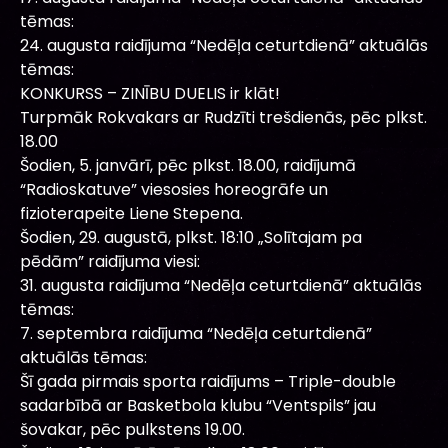
tēmas:
24. augusta raidījuma “Nedēļa ceturtdienā” aktuālās
tēmas:
KONKURSS – ZINĪBU DUELIS ir klāt!
Turpmāk Rokvakars ar Rudzīti trešdienās, pēc plkst.
18.00
Šodien, 5. janvārī, pēc plkst. 18.00, raidījumā
“Radioskatuve” viesosies horeogrāfe un
fizioterapeite Liene Stepena.
Šodien, 29. augustā, plkst. 18:10 „Solītajam pa
pēdām” raidījuma viesi:
31. augusta raidījuma “Nedēļa ceturtdienā” aktuālās
tēmas:
7. septembra raidījuma “Nedēļa ceturtdienā”
aktuālās tēmas:
Šī gada pirmais sporta raidījums – Triple-double
sadarbībā ar Basketbola klubu “Ventspils” jau
šovakar, pēc pulkstens 19.00.