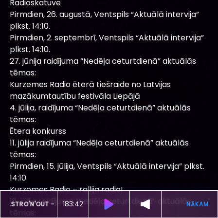
Radioskatuve
Pirmdien, 26. augustā, Ventspils “Aktuālā intervija”
plkst. 14:10.
Pirmdien, 2. septembrī, Ventspils “Aktuālā intervija”
plkst. 14:10.
27. jūnija raidījuma “Nedēļa ceturtdienā” aktuālās
tēmas:
Kurzemes Radio ēterā tiešraide no Latvijas
mazākumtautību festivāla Liepājā
4. jūlija, raidījuma “Nedēļa ceturtdienā” aktuālās
tēmas:
Ētera konkurss
11. jūlija raidījuma “Nedēļa ceturtdienā” aktuālās
tēmas:
Pirmdien, 15. jūlija, Ventspils “Aktuālā intervija” plkst.
14:10.
Kurzemes Radio – rallija radio!
18. jūlija raidījuma “Nedēļa ceturtdienā” aktuālās
183:38
ŠOBRĪD SKAN
ASTRO'N'OUT -
TUVAK
tēmas: