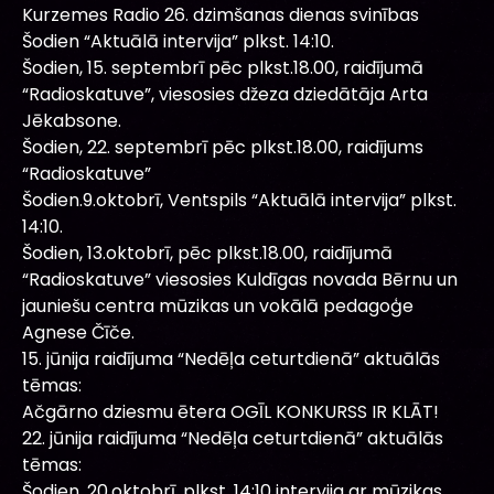
Kurzemes Radio 26. dzimšanas dienas svinības
Šodien “Aktuālā intervija” plkst. 14:10.
Šodien, 15. septembrī pēc plkst.18.00, raidījumā
“Radioskatuve”, viesosies džeza dziedātāja Arta
Jēkabsone.
Šodien, 22. septembrī pēc plkst.18.00, raidījums
“Radioskatuve”
Šodien.9.oktobrī, Ventspils “Aktuālā intervija” plkst.
14:10.
Šodien, 13.oktobrī, pēc plkst.18.00, raidījumā
“Radioskatuve” viesosies Kuldīgas novada Bērnu un
jauniešu centra mūzikas un vokālā pedagoģe
Agnese Čīče.
15. jūnija raidījuma “Nedēļa ceturtdienā” aktuālās
tēmas:
Ačgārno dziesmu ētera OGĪL KONKURSS IR KLĀT!
22. jūnija raidījuma “Nedēļa ceturtdienā” aktuālās
tēmas:
Šodien, 20.oktobrī, plkst. 14:10 intervija ar mūzikas