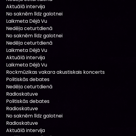
Aktuālā intervija
No saknēm līdz galotnei
Laikmeta Déjà Vu
Nedēļa ceturtdienā
No saknēm līdz galotnei
Nedēļa ceturtdienā
Laikmeta Déjà Vu
Aktuālā intervija
Laikmeta Déjà Vu
Rockmūzikas vakara akustiskais koncerts
Politiskās debates
Nedēļa ceturtdienā
Radioskatuve
Politiskās debates
Radioskatuve
No saknēm līdz galotnei
Radioskatuve
Aktuālā intervija