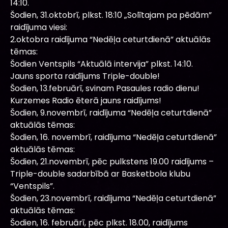
14:10.
Šodien, 31.oktobrī, plkst. 18:10 „Solītajam pa pēdām”
raidījuma viesi:
2.oktobra raidījuma “Nedēļa ceturtdienā” aktuālās
tēmas:
Šodien Ventspils “Aktuālā intervija” plkst. 14:10.
Jauns sporta raidījums Triple-double!
Šodien, 13.februārī, svinam Pasaules radio dienu!
Kurzemes Radio ēterā jauns raidījums!
Šodien, 9.novembrī, raidījuma “Nedēļa ceturtdienā”
aktuālās tēmas:
Šodien, 16. novembrī, raidījuma “Nedēļa ceturtdienā”
aktuālās tēmas:
Šodien, 21.novembrī, pēc pulkstens 19.00 raidījums –
Triple-double sadarbībā ar Basketbola klubu
“Ventspils”.
Šodien, 23.novembrī, raidījuma “Nedēļa ceturtdienā”
aktuālās tēmas:
Šodien, 16. februārī, pēc plkst. 18.00, raidījums