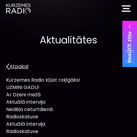
Nosūtīt ziņu
Aktualitātes
Atpakaļ
Kurzemes Radio kļūst roķīgāks!
UZMINI GADU!
Ar Dzeni mežā
Aktuālā intervija
Nedēļa ceturtdienā
Radioskatuve
Aktuālā intervija
Radioskatuve