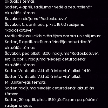
aktuālās tēmas:
Šodien, 4.aprīlī, raidījuma “Nedēļa ceturtdienā”
aktuālās tēmas:
Šovakar raidījums “Radioskatuve”
Šovakar, 5. aprīlī, pēc plkst. 18:00 raidījums
“Radioskatuve”
Mediju diskusiju cikls “Vērtējam darbus un solījumus”
Šodien, 11.aprīlī, raidījuma “Nedēļa ceturtdienā”
aktuālās tēmas:
Šovakar, pēc plkst. 18:00, raidījums “Radioskatuve”.
Rīt, 18. aprīlī, raidījuma “Nedēļa ceturtdienā”
aktuālās tēmas:
Šodien Ventspils “Aktuālā intervija” plkst. 14:10.
Šodien Ventspils “Aktuālā intervija” plkst.
14:10.Intervijas temats:
Šodien raidījuma “Nedēļa ceturtdienā” aktuālās
tēmas:
Šodien, 30. aprīlī, plkst. 18:10 „Solītajam pa pēdām”
raidījuma viesi: