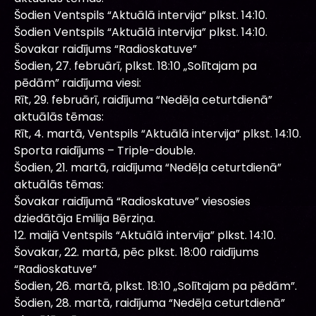
Šodien Ventspils “Aktuālā intervija” plkst. 14:10.
Šodien Ventspils “Aktuālā intervija” plkst. 14:10.
Šovakar raidījums “Radioskatuve”
Šodien, 27. februārī, plkst. 18:10 „Solītajam pa
pēdām” raidījuma viesi:
Rīt, 29. februārī, raidījuma “Nedēļa ceturtdienā”
aktuālās tēmas:
Rīt, 4. martā, Ventspils “Aktuālā intervija” plkst. 14:10.
Sporta raidījums – Triple-double.
Šodien, 21. martā, raidījuma “Nedēļa ceturtdienā”
aktuālās tēmas:
Šovakar raidījumā “Radioskatuve” viesosies
dziedātāja Emilija Bērziņa.
12. maijā Ventspils “Aktuālā intervija” plkst. 14:10.
Šovakar, 22. martā, pēc plkst. 18:00 raidījums
“Radioskatuve”
Šodien, 26. martā, plkst. 18:10 „Solītajam pa pēdām”.
Šodien, 28. martā, raidījuma “Nedēļa ceturtdienā”