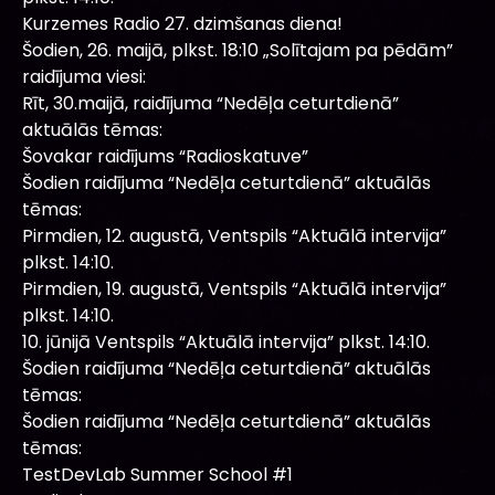
Kurzemes Radio 27. dzimšanas diena!
Šodien, 26. maijā, plkst. 18:10 „Solītajam pa pēdām”
raidījuma viesi:
Rīt, 30.maijā, raidījuma “Nedēļa ceturtdienā”
aktuālās tēmas:
Šovakar raidījums “Radioskatuve”
Šodien raidījuma “Nedēļa ceturtdienā” aktuālās
tēmas:
Pirmdien, 12. augustā, Ventspils “Aktuālā intervija”
plkst. 14:10.
Pirmdien, 19. augustā, Ventspils “Aktuālā intervija”
plkst. 14:10.
10. jūnijā Ventspils “Aktuālā intervija” plkst. 14:10.
Šodien raidījuma “Nedēļa ceturtdienā” aktuālās
tēmas:
Šodien raidījuma “Nedēļa ceturtdienā” aktuālās
tēmas:
TestDevLab Summer School #1