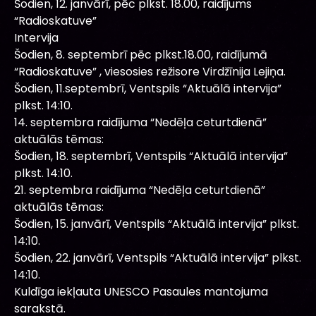
Šodien, 12. janvārī, pēc plkst. 18.00, raidījums
“Radioskatuve”
Intervija
Šodien, 8. septembrī pēc plkst.18.00, raidījumā
“Radioskatuve” , viesosies režisore Virdžīnija Lejiņa.
Šodien, 11.septembrī, Ventspils “Aktuālā intervija”
plkst. 14:10.
14. septembra raidījuma “Nedēļa ceturtdienā”
aktuālās tēmas:
Šodien, 18. septembrī, Ventspils “Aktuālā intervija”
plkst. 14:10.
21. septembra raidījuma “Nedēļa ceturtdienā”
aktuālās tēmas:
Šodien, 15. janvārī, Ventspils “Aktuālā intervija” plkst.
14:10.
Šodien, 22. janvārī, Ventspils “Aktuālā intervija” plkst.
14:10.
Kuldīga iekļauta UNESCO Pasaules mantojuma
sarakstā.