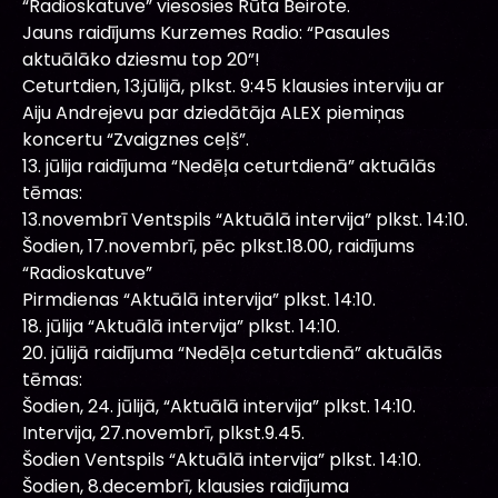
“Radioskatuve” viesosies Rūta Beirote.
Jauns raidījums Kurzemes Radio: “Pasaules
aktuālāko dziesmu top 20”!
Ceturtdien, 13.jūlijā, plkst. 9:45 klausies interviju ar
Aiju Andrejevu par dziedātāja ALEX piemiņas
koncertu “Zvaigznes ceļš”.
13. jūlija raidījuma “Nedēļa ceturtdienā” aktuālās
tēmas:
13.novembrī Ventspils “Aktuālā intervija” plkst. 14:10.
Šodien, 17.novembrī, pēc plkst.18.00, raidījums
“Radioskatuve”
Pirmdienas “Aktuālā intervija” plkst. 14:10.
18. jūlija “Aktuālā intervija” plkst. 14:10.
20. jūlijā raidījuma “Nedēļa ceturtdienā” aktuālās
tēmas:
Šodien, 24. jūlijā, “Aktuālā intervija” plkst. 14:10.
Intervija, 27.novembrī, plkst.9.45.
Šodien Ventspils “Aktuālā intervija” plkst. 14:10.
Šodien, 8.decembrī, klausies raidījuma