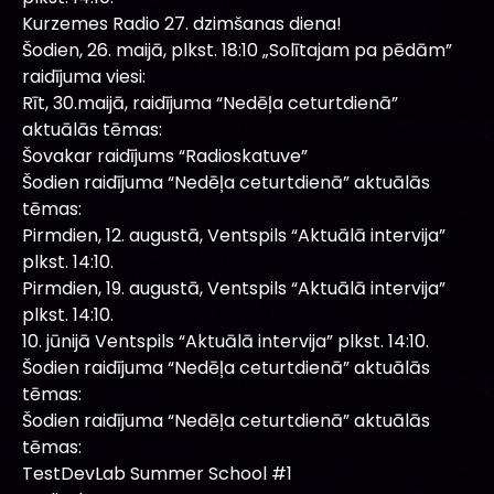
Kurzemes Radio 27. dzimšanas diena!
Šodien, 26. maijā, plkst. 18:10 „Solītajam pa pēdām”
raidījuma viesi:
Rīt, 30.maijā, raidījuma “Nedēļa ceturtdienā”
aktuālās tēmas:
Šovakar raidījums “Radioskatuve”
Šodien raidījuma “Nedēļa ceturtdienā” aktuālās
tēmas:
Pirmdien, 12. augustā, Ventspils “Aktuālā intervija”
plkst. 14:10.
Pirmdien, 19. augustā, Ventspils “Aktuālā intervija”
plkst. 14:10.
10. jūnijā Ventspils “Aktuālā intervija” plkst. 14:10.
Šodien raidījuma “Nedēļa ceturtdienā” aktuālās
tēmas:
Šodien raidījuma “Nedēļa ceturtdienā” aktuālās
tēmas:
TestDevLab Summer School #1