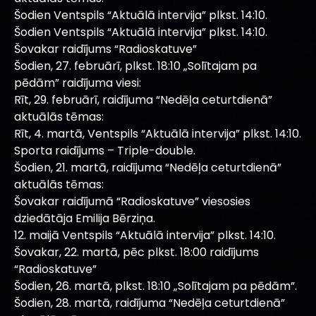
Šodien Ventspils “Aktuālā intervija” plkst. 14:10.
Šodien Ventspils “Aktuālā intervija” plkst. 14:10.
Šovakar raidījums “Radioskatuve”
Šodien, 27. februārī, plkst. 18:10 „Solītajam pa
pēdām” raidījuma viesi:
Rīt, 29. februārī, raidījuma “Nedēļa ceturtdienā”
aktuālās tēmas:
Rīt, 4. martā, Ventspils “Aktuālā intervija” plkst. 14:10.
Sporta raidījums – Triple-double.
Šodien, 21. martā, raidījuma “Nedēļa ceturtdienā”
aktuālās tēmas:
Šovakar raidījumā “Radioskatuve” viesosies
dziedātāja Emilija Bērziņa.
12. maijā Ventspils “Aktuālā intervija” plkst. 14:10.
Šovakar, 22. martā, pēc plkst. 18:00 raidījums
“Radioskatuve”
Šodien, 26. martā, plkst. 18:10 „Solītajam pa pēdām”.
Šodien, 28. martā, raidījuma “Nedēļa ceturtdienā”