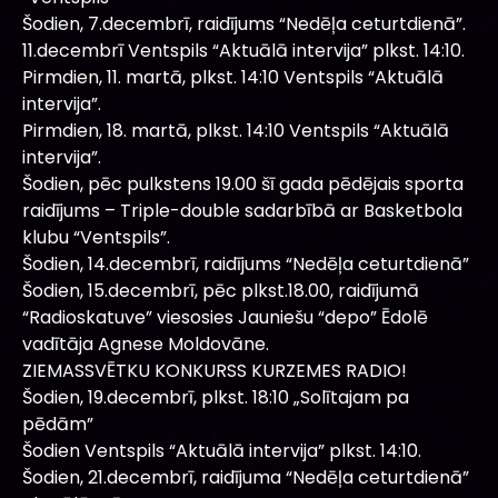
Šodien, 7.decembrī, raidījums “Nedēļa ceturtdienā”.
11.decembrī Ventspils “Aktuālā intervija” plkst. 14:10.
Pirmdien, 11. martā, plkst. 14:10 Ventspils “Aktuālā
intervija”.
Pirmdien, 18. martā, plkst. 14:10 Ventspils “Aktuālā
intervija”.
Šodien, pēc pulkstens 19.00 šī gada pēdējais sporta
raidījums – Triple-double sadarbībā ar Basketbola
klubu “Ventspils”.
Šodien, 14.decembrī, raidījums “Nedēļa ceturtdienā”
Šodien, 15.decembrī, pēc plkst.18.00, raidījumā
“Radioskatuve” viesosies Jauniešu “depo” Ēdolē
vadītāja Agnese Moldovāne.
ZIEMASSVĒTKU KONKURSS KURZEMES RADIO!
Šodien, 19.decembrī, plkst. 18:10 „Solītajam pa
pēdām”
Šodien Ventspils “Aktuālā intervija” plkst. 14:10.
Šodien, 21.decembrī, raidījuma “Nedēļa ceturtdienā”