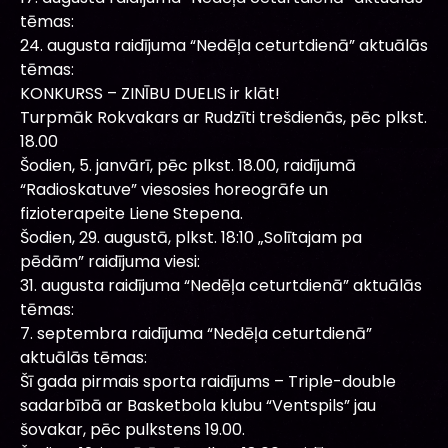
tēmas:
24. augusta raidījuma “Nedēļa ceturtdienā” aktuālās
tēmas:
KONKURSS – ZINĪBU DUELIS ir klāt!
Turpmāk Rokvakars ar Rudzīti trešdienās, pēc plkst.
18.00
Šodien, 5. janvārī, pēc plkst. 18.00, raidījumā
“Radioskatuve” viesosies horeogrāfe un
fizioterapeite Liene Stepena.
Šodien, 29. augustā, plkst. 18:10 „Solītajam pa
pēdām” raidījuma viesi:
31. augusta raidījuma “Nedēļa ceturtdienā” aktuālās
tēmas:
7. septembra raidījuma “Nedēļa ceturtdienā”
aktuālās tēmas:
Šī gada pirmais sporta raidījums – Triple-double
sadarbībā ar Basketbola klubu “Ventspils” jau
šovakar, pēc pulkstens 19.00.