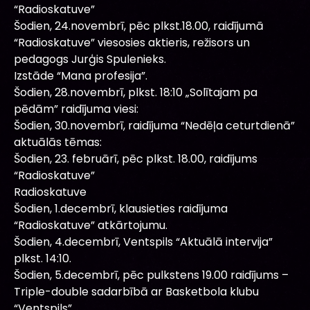
“Radioskatuve”
Šodien, 24.novembrī, pēc plkst.18.00, raidījumā
“Radioskatuve” viesosies aktieris, režisors un
pedagogs Jurģis Spulenieks.
Izstāde “Mana profesija”.
Šodien, 28.novembrī, plkst. 18:10 „Solītajam pa
pēdām” raidījuma viesi:
Šodien, 30.novembrī, raidījuma “Nedēļa ceturtdienā”
aktuālās tēmas:
Šodien, 23. februārī, pēc plkst. 18.00, raidījums
“Radioskatuve”
Radioskatuve
Šodien, 1.decembrī, klausieties raidījuma
“Radioskatuve” atkārtojumu.
Šodien, 4.decembrī, Ventspils “Aktuālā intervija”
plkst. 14:10.
Šodien, 5.decembrī, pēc pulkstens 19.00 raidījums –
Triple-double sadarbībā ar Basketbola klubu
“Ventspils”