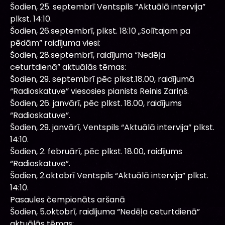
Šodien, 25. septembrī Ventspils “Aktuālā intervija”
plkst. 14:10.
Šodien, 26.septembrī, plkst. 18:10 „Solītajam pa
pēdām” raidījuma viesi:
Šodien, 28.septembrī, raidījuma “Nedēļa
ceturtdienā” aktuālās tēmas:
Šodien, 29. septembrī pēc plkst.18.00, raidījumā
“Radioskatuve” viesosies pianists Reinis Zariņš.
Šodien, 26. janvārī, pēc plkst. 18.00, raidījums
“Radioskatuve”.
Šodien, 29. janvārī, Ventspils “Aktuālā intervija” plkst.
14:10.
Šodien, 2. februārī, pēc plkst. 18.00, raidījums
“Radioskatuve”.
Šodien, 2.oktobrī Ventspils “Aktuālā intervija” plkst.
14:10.
Pasaules čempionāts aršanā
Šodien, 5.oktobrī, raidījuma “Nedēļa ceturtdienā”
aktuālās tēmas: