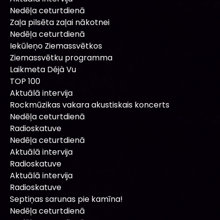
Nedēļa ceturtdienā
Zaļa pilsēta zaļai nākotnei
Nedēļa ceturtdienā
Iekūleņo Ziemassvētkos
Ziemassvētku programma
Laikmeta Déjà Vu
TOP 100
Aktuālā intervija
Rockmūzikas vakara akustiskais koncerts
Nedēļa ceturtdienā
Radioskatuve
Nedēļa ceturtdienā
Aktuālā intervija
Radioskatuve
Aktuālā intervija
Radioskatuve
Septiņas sarunas pie kamīna!
Nedēļa ceturtdienā