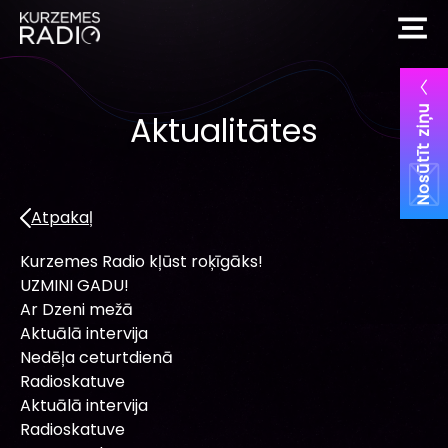
Nosūtīt ziņu
Aktualitātes
Atpakaļ
Kurzemes Radio kļūst roķīgāks!
UZMINI GADU!
Ar Dzeni mežā
Aktuālā intervija
Nedēļa ceturtdienā
Radioskatuve
Aktuālā intervija
Radioskatuve