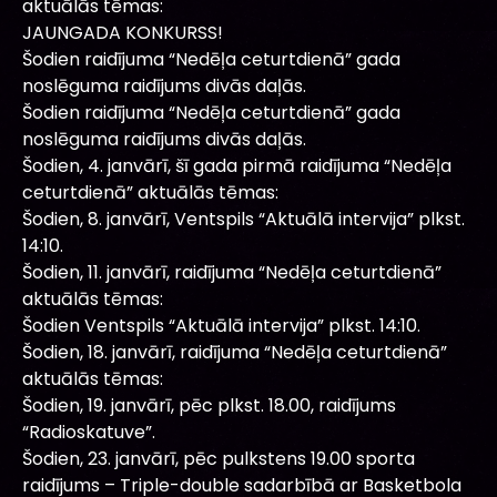
aktuālās tēmas:
JAUNGADA KONKURSS!
Šodien raidījuma “Nedēļa ceturtdienā” gada
noslēguma raidījums divās daļās.
Šodien raidījuma “Nedēļa ceturtdienā” gada
noslēguma raidījums divās daļās.
Šodien, 4. janvārī, šī gada pirmā raidījuma “Nedēļa
ceturtdienā” aktuālās tēmas:
Šodien, 8. janvārī, Ventspils “Aktuālā intervija” plkst.
14:10.
Šodien, 11. janvārī, raidījuma “Nedēļa ceturtdienā”
aktuālās tēmas:
Šodien Ventspils “Aktuālā intervija” plkst. 14:10.
Šodien, 18. janvārī, raidījuma “Nedēļa ceturtdienā”
aktuālās tēmas:
Šodien, 19. janvārī, pēc plkst. 18.00, raidījums
“Radioskatuve”.
Šodien, 23. janvārī, pēc pulkstens 19.00 sporta
raidījums – Triple-double sadarbībā ar Basketbola