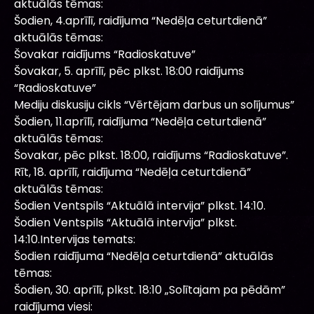
aktuālās tēmas:
Šodien, 4.aprīlī, raidījuma “Nedēļa ceturtdienā”
aktuālās tēmas:
Šovakar raidījums “Radioskatuve”
Šovakar, 5. aprīlī, pēc plkst. 18:00 raidījums
“Radioskatuve”
Mediju diskusiju cikls “Vērtējam darbus un solījumus”
Šodien, 11.aprīlī, raidījuma “Nedēļa ceturtdienā”
aktuālās tēmas:
Šovakar, pēc plkst. 18:00, raidījums “Radioskatuve”.
Rīt, 18. aprīlī, raidījuma “Nedēļa ceturtdienā”
aktuālās tēmas:
Šodien Ventspils “Aktuālā intervija” plkst. 14:10.
Šodien Ventspils “Aktuālā intervija” plkst.
14:10.Intervijas temats:
Šodien raidījuma “Nedēļa ceturtdienā” aktuālās
tēmas:
Šodien, 30. aprīlī, plkst. 18:10 „Solītajam pa pēdām”
raidījuma viesi: