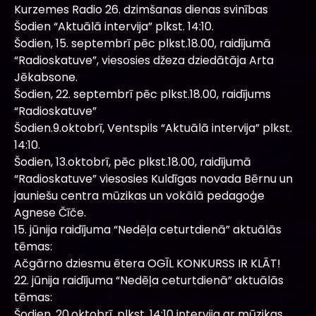
Kurzemes Radio 26. dzimšanas dienas svinības
Šodien “Aktuālā intervija” plkst. 14:10.
Šodien, 15. septembrī pēc plkst.18.00, raidījumā
“Radioskatuve”, viesosies džeza dziedātāja Arta
Jēkabsone.
Šodien, 22. septembrī pēc plkst.18.00, raidījums
“Radioskatuve”
Šodien.9.oktobrī, Ventspils “Aktuālā intervija” plkst.
14:10.
Šodien, 13.oktobrī, pēc plkst.18.00, raidījumā
“Radioskatuve” viesosies Kuldīgas novada Bērnu un
jauniešu centra mūzikas un vokālā pedagoģe
Agnese Čīče.
15. jūnija raidījuma “Nedēļa ceturtdienā” aktuālās
tēmas:
Ačgārno dziesmu ētera OGĪL KONKURSS IR KLĀT!
22. jūnija raidījuma “Nedēļa ceturtdienā” aktuālās
tēmas:
Šodien, 20.oktobrī, plkst. 14:10 intervija ar mūzikas