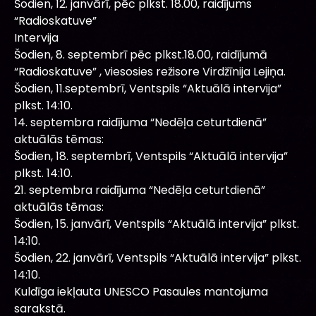
Šodien, 12. janvārī, pēc plkst. 18.00, raidījums
“Radioskatuve”
Intervija
Šodien, 8. septembrī pēc plkst.18.00, raidījumā
“Radioskatuve” , viesosies režisore Virdžīnija Lejiņa.
Šodien, 11.septembrī, Ventspils “Aktuālā intervija”
plkst. 14:10.
14. septembra raidījuma “Nedēļa ceturtdienā”
aktuālās tēmas:
Šodien, 18. septembrī, Ventspils “Aktuālā intervija”
plkst. 14:10.
21. septembra raidījuma “Nedēļa ceturtdienā”
aktuālās tēmas:
Šodien, 15. janvārī, Ventspils “Aktuālā intervija” plkst.
14:10.
Šodien, 22. janvārī, Ventspils “Aktuālā intervija” plkst.
14:10.
Kuldīga iekļauta UNESCO Pasaules mantojuma
sarakstā.