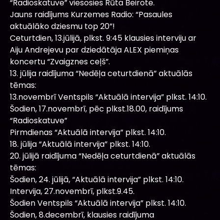
“Radioskatuve” viesosies Rūta Beirote.
Jauns raidījums Kurzemes Radio: “Pasaules
aktuālāko dziesmu top 20”!
Ceturtdien, 13.jūlijā, plkst. 9:45 klausies interviju ar
Aiju Andrejevu par dziedātāja ALEX piemiņas
koncertu “Zvaigznes ceļš”.
13. jūlija raidījuma “Nedēļa ceturtdienā” aktuālās
tēmas:
13.novembrī Ventspils “Aktuālā intervija” plkst. 14:10.
Šodien, 17.novembrī, pēc plkst.18.00, raidījums
“Radioskatuve”
Pirmdienas “Aktuālā intervija” plkst. 14:10.
18. jūlija “Aktuālā intervija” plkst. 14:10.
20. jūlijā raidījuma “Nedēļa ceturtdienā” aktuālās
tēmas:
Šodien, 24. jūlijā, “Aktuālā intervija” plkst. 14:10.
Intervija, 27.novembrī, plkst.9.45.
Šodien Ventspils “Aktuālā intervija” plkst. 14:10.
Šodien, 8.decembrī, klausies raidījuma