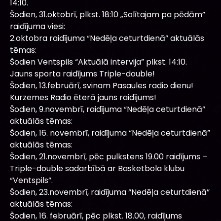
14:10.
Šodien, 31.oktobrī, plkst. 18:10 „Solītajam pa pēdām”
raidījuma viesi:
2.oktobra raidījuma “Nedēļa ceturtdienā” aktuālās
tēmas:
Šodien Ventspils “Aktuālā intervija” plkst. 14:10.
Jauns sporta raidījums Triple-double!
Šodien, 13.februārī, svinam Pasaules radio dienu!
Kurzemes Radio ēterā jauns raidījums!
Šodien, 9.novembrī, raidījuma “Nedēļa ceturtdienā”
aktuālās tēmas:
Šodien, 16. novembrī, raidījuma “Nedēļa ceturtdienā”
aktuālās tēmas:
Šodien, 21.novembrī, pēc pulkstens 19.00 raidījums –
Triple-double sadarbībā ar Basketbola klubu
“Ventspils”.
Šodien, 23.novembrī, raidījuma “Nedēļa ceturtdienā”
aktuālās tēmas:
Šodien, 16. februārī, pēc plkst. 18.00, raidījums