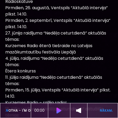
Radioskatuve
Pirmdien, 26. augustā, Ventspils “Aktuālā intervija”
plkst. 14:10.
Pirmdien, 2. septembrī, Ventspils “Aktuālā intervija”
plkst. 14:10.
27. jūnija raidījuma “Nedēļa ceturtdienā” aktuālās
tēmas:
Kurzemes Radio ēterā tiešraide no Latvijas
mazākumtautību festivāla Liepājā
4. jūlija, raidījuma “Nedēļa ceturtdienā” aktuālās
tēmas:
Ētera konkurss
11. jūlija raidījuma “Nedēļa ceturtdienā” aktuālās
tēmas:
Pirmdien, 15. jūlija, Ventspils “Aktuālā intervija” plkst.
14:10.
Kurzemes Radio – rallija radio!
18. jūlija raidījuma “Nedēļa ceturtdienā” aktuālās
00:00
ŠOBRĪD SKAN
OTHA -
I'M ON TOP
tēmas: