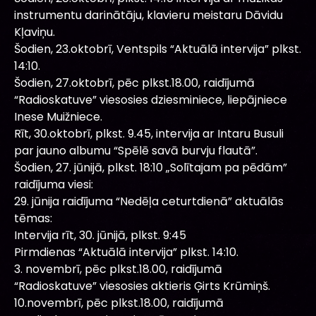
instrumentu darinātāju, klavieru meistaru Dāvidu
Kļaviņu.
Šodien, 23.oktobrī, Ventspils “Aktuālā intervija” plkst.
14:10.
Šodien, 27.oktobrī, pēc plkst.18.00, raidījumā
“Radioskatuve” viesosies dziesminiece, liepājniece
Inese Muižniece.
Rīt, 30.oktobrī, plkst. 9.45, intervija ar Intaru Busuli
par jauno albumu “Spēlē savā burvju flautā”.
Šodien, 27. jūnijā, plkst. 18:10 „Solītajam pa pēdām”
raidījuma viesi:
29. jūnija raidījuma “Nedēļa ceturtdienā” aktuālās
tēmas:
Intervija rīt, 30. jūnijā, plkst. 9:45
Pirmdienas “Aktuālā intervija” plkst. 14:10.
3. novembrī, pēc plkst.18.00, raidījumā
“Radioskatuve” viesosies aktieris Ģirts Krūmiņš.
10.novembrī, pēc plkst.18.00, raidījumā