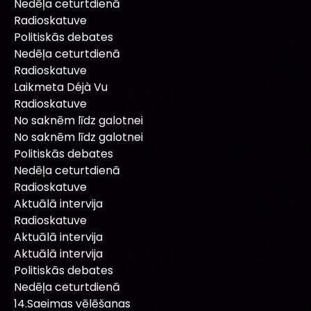
Nedēļa ceturtdienā
Radioskatuve
Politiskās debates
Nedēļa ceturtdienā
Radioskatuve
Laikmeta Déjà Vu
Radioskatuve
No saknēm līdz galotnei
No saknēm līdz galotnei
Politiskās debates
Nedēļa ceturtdienā
Radioskatuve
Aktuālā intervija
Radioskatuve
Aktuālā intervija
Aktuālā intervija
Politiskās debates
Nedēļa ceturtdienā
14.Saeimas vēlēšanas