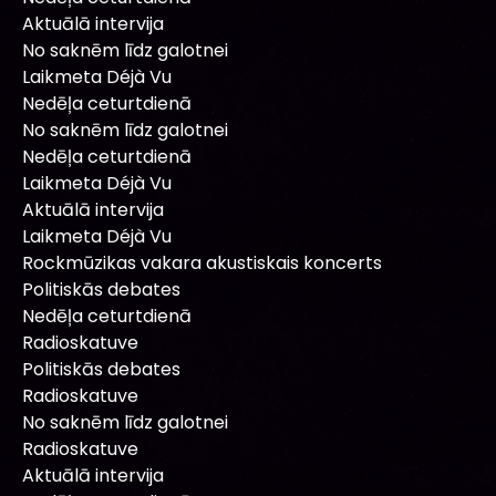
Aktuālā intervija
No saknēm līdz galotnei
Laikmeta Déjà Vu
Nedēļa ceturtdienā
No saknēm līdz galotnei
Nedēļa ceturtdienā
Laikmeta Déjà Vu
Aktuālā intervija
Laikmeta Déjà Vu
Rockmūzikas vakara akustiskais koncerts
Politiskās debates
Nedēļa ceturtdienā
Radioskatuve
Politiskās debates
Radioskatuve
No saknēm līdz galotnei
Radioskatuve
Aktuālā intervija