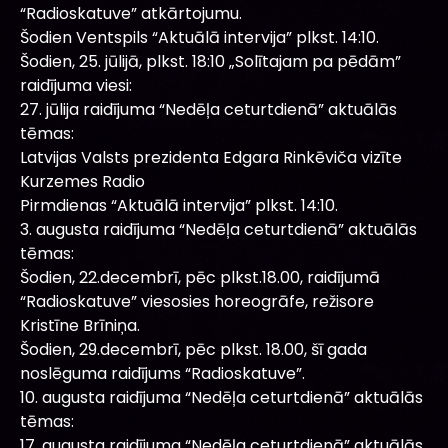
“Radioskatuve” atkārtojumu.
Šodien Ventspils “Aktuālā intervija” plkst. 14:10.
Šodien, 25. jūlijā, plkst. 18:10 „Solītajam pa pēdām”
raidījuma viesi:
27. jūlija raidījuma “Nedēļa ceturtdienā” aktuālās
tēmas:
Latvijas Valsts prezidenta Edgara Rinkēviča vizīte
Kurzemes Radio
Pirmdienas “Aktuālā intervija” plkst. 14:10.
3. augusta raidījuma “Nedēļa ceturtdienā” aktuālās
tēmas:
Šodien, 22.decembrī, pēc plkst.18.00, raidījumā
“Radioskatuve” viesosies horeogrāfe, režisore
Kristīne Brīniņa.
Šodien, 29.decembrī, pēc plkst. 18.00, šī gada
noslēguma raidījums “Radioskatuve”.
10. augusta raidījuma “Nedēļa ceturtdienā” aktuālās
tēmas:
17. augusta raidījuma “Nedēļa ceturtdienā” aktuālās