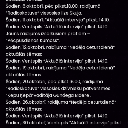
Šodien, 6.oktobrī, pēc plkst.18.00, raidījumā
“Radioskatuve” viesosies Ilze Skuja.
Šodien, 11.oktobrī, “Aktuālā intervija” plkst. 14:10.
Šodien Ventspils “Aktuālā intervija” plkst. 14:10.
Jauns raidījums izsalkušiem prātiem –
“Pēcpusdienas Kumoss”.
Šodien, 12.oktobrī, raidījuma “Nedēļa ceturtdienā”
aktuālās tēmas:
Šodien Ventspils “Aktuālā intervija” plkst. 14:10.
Šodien, 19.oktobrī, raidījuma “Nedēļa ceturtdienā”
aktuālās tēmas:
Šodien, 20.oktobrī, pēc plkst.18.00, raidījumā
“Radioskatuve” viesosies dzīvnieku patversmes
“Ķepu Ķepā”vadītāja Gundega Bidere .
Šodien, 26.oktobrī, raidījuma “Nedēļa ceturtdienā”
aktuālās tēmas:
Šodien Ventspils “Aktuālā intervija” plkst. 14:10.
Šodien, 30.oktobrī, Ventspils “Aktuālā intervija” plkst.