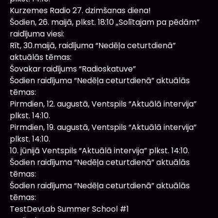
Kurzemes Radio 27. dzimšanas diena!
Šodien, 26. maijā, plkst. 18:10 „Solītajam pa pēdām”
raidījuma viesi:
Rīt, 30.maijā, raidījuma “Nedēļa ceturtdienā”
aktuālās tēmas:
Šovakar raidījums “Radioskatuve”
Šodien raidījuma “Nedēļa ceturtdienā” aktuālās
tēmas:
Pirmdien, 12. augustā, Ventspils “Aktuālā intervija”
plkst. 14:10.
Pirmdien, 19. augustā, Ventspils “Aktuālā intervija”
plkst. 14:10.
10. jūnijā Ventspils “Aktuālā intervija” plkst. 14:10.
Šodien raidījuma “Nedēļa ceturtdienā” aktuālās
tēmas:
Šodien raidījuma “Nedēļa ceturtdienā” aktuālās
tēmas:
TestDevLab Summer School #1