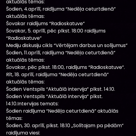
aktuālās tēmas:
Šodien, 4.aprīlī, raidījuma “Nedēļa ceturtdienā”
aktuālās tēmas:
Šovakar raidījums “Radioskatuve”
Šovakar, 5. aprīlī, pēc plkst. 18:00 raidījums
“Radioskatuve”
Mediju diskusiju cikls “Vērtējam darbus un solījumus”
Šodien, 11.aprīlī, raidījuma “Nedēļa ceturtdienā”
aktuālās tēmas:
Šovakar, pēc plkst. 18:00, raidījums “Radioskatuve”.
Rīt, 18. aprīlī, raidījuma “Nedēļa ceturtdienā”
aktuālās tēmas:
Šodien Ventspils “Aktuālā intervija” plkst. 14:10.
Šodien Ventspils “Aktuālā intervija” plkst.
14:10.Intervijas temats:
Šodien raidījuma “Nedēļa ceturtdienā” aktuālās
tēmas:
Šodien, 30. aprīlī, plkst. 18:10 „Solītajam pa pēdām”
raidījuma viesi: