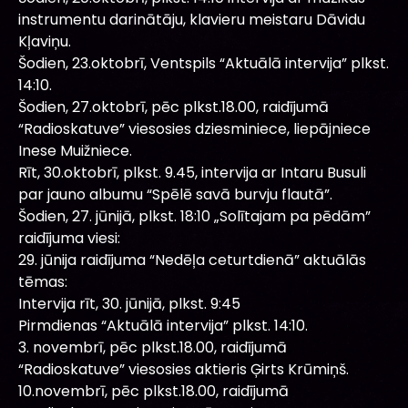
instrumentu darinātāju, klavieru meistaru Dāvidu
Kļaviņu.
Šodien, 23.oktobrī, Ventspils “Aktuālā intervija” plkst.
14:10.
Šodien, 27.oktobrī, pēc plkst.18.00, raidījumā
“Radioskatuve” viesosies dziesminiece, liepājniece
Inese Muižniece.
Rīt, 30.oktobrī, plkst. 9.45, intervija ar Intaru Busuli
par jauno albumu “Spēlē savā burvju flautā”.
Šodien, 27. jūnijā, plkst. 18:10 „Solītajam pa pēdām”
raidījuma viesi:
29. jūnija raidījuma “Nedēļa ceturtdienā” aktuālās
tēmas:
Intervija rīt, 30. jūnijā, plkst. 9:45
Pirmdienas “Aktuālā intervija” plkst. 14:10.
3. novembrī, pēc plkst.18.00, raidījumā
“Radioskatuve” viesosies aktieris Ģirts Krūmiņš.
10.novembrī, pēc plkst.18.00, raidījumā