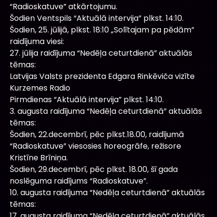
“Radioskatuve” atkārtojumu.
Šodien Ventspils “Aktuālā intervija” plkst. 14:10.
Šodien, 25. jūlijā, plkst. 18:10 „Solītajam pa pēdām”
raidījuma viesi:
27. jūlija raidījuma “Nedēļa ceturtdienā” aktuālās
tēmas:
Latvijas Valsts prezidenta Edgara Rinkēviča vizīte
Kurzemes Radio
Pirmdienas “Aktuālā intervija” plkst. 14:10.
3. augusta raidījuma “Nedēļa ceturtdienā” aktuālās
tēmas:
Šodien, 22.decembrī, pēc plkst.18.00, raidījumā
“Radioskatuve” viesosies horeogrāfe, režisore
Kristīne Brīniņa.
Šodien, 29.decembrī, pēc plkst. 18.00, šī gada
noslēguma raidījums “Radioskatuve”.
10. augusta raidījuma “Nedēļa ceturtdienā” aktuālās
tēmas:
17. augusta raidījuma “Nedēļa ceturtdienā” aktuālās