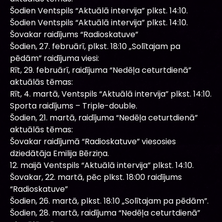
Šodien Ventspils “Aktuālā intervija” plkst. 14:10.
Šodien Ventspils “Aktuālā intervija” plkst. 14:10.
Šovakar raidījums “Radioskatuve”
Šodien, 27. februārī, plkst. 18:10 „Solītajam pa
pēdām” raidījuma viesi:
Rīt, 29. februārī, raidījuma “Nedēļa ceturtdienā”
aktuālās tēmas:
Rīt, 4. martā, Ventspils “Aktuālā intervija” plkst. 14:10.
Sporta raidījums – Triple-double.
Šodien, 21. martā, raidījuma “Nedēļa ceturtdienā”
aktuālās tēmas:
Šovakar raidījumā “Radioskatuve” viesosies
dziedātāja Emilija Bērziņa.
12. maijā Ventspils “Aktuālā intervija” plkst. 14:10.
Šovakar, 22. martā, pēc plkst. 18:00 raidījums
“Radioskatuve”
Šodien, 26. martā, plkst. 18:10 „Solītajam pa pēdām”.
Šodien, 28. martā, raidījuma “Nedēļa ceturtdienā”