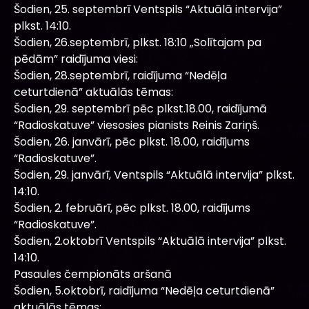
Šodien, 25. septembrī Ventspils “Aktuālā intervija”
plkst. 14:10.
Šodien, 26.septembrī, plkst. 18:10 „Solītajam pa
pēdām” raidījuma viesi:
Šodien, 28.septembrī, raidījuma “Nedēļa
ceturtdienā” aktuālās tēmas:
Šodien, 29. septembrī pēc plkst.18.00, raidījumā
“Radioskatuve” viesosies pianists Reinis Zariņš.
Šodien, 26. janvārī, pēc plkst. 18.00, raidījums
“Radioskatuve”.
Šodien, 29. janvārī, Ventspils “Aktuālā intervija” plkst.
14:10.
Šodien, 2. februārī, pēc plkst. 18.00, raidījums
“Radioskatuve”.
Šodien, 2.oktobrī Ventspils “Aktuālā intervija” plkst.
14:10.
Pasaules čempionāts aršanā
Šodien, 5.oktobrī, raidījuma “Nedēļa ceturtdienā”
aktuālās tēmas: