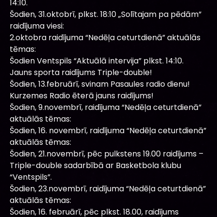
14:10.
Šodien, 31.oktobrī, plkst. 18:10 „Solītajam pa pēdām”
raidījuma viesi:
2.oktobra raidījuma “Nedēļa ceturtdienā” aktuālās
tēmas:
Šodien Ventspils “Aktuālā intervija” plkst. 14:10.
Jauns sporta raidījums Triple-double!
Šodien, 13.februārī, svinam Pasaules radio dienu!
Kurzemes Radio ēterā jauns raidījums!
Šodien, 9.novembrī, raidījuma “Nedēļa ceturtdienā”
aktuālās tēmas:
Šodien, 16. novembrī, raidījuma “Nedēļa ceturtdienā”
aktuālās tēmas:
Šodien, 21.novembrī, pēc pulkstens 19.00 raidījums –
Triple-double sadarbībā ar Basketbola klubu
“Ventspils”.
Šodien, 23.novembrī, raidījuma “Nedēļa ceturtdienā”
aktuālās tēmas:
Šodien, 16. februārī, pēc plkst. 18.00, raidījums