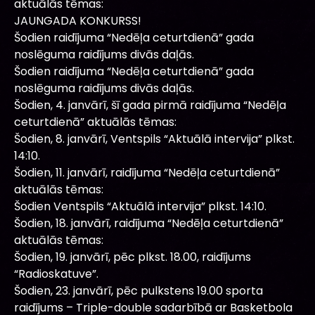
aktuālās tēmas:
JAUNGADA KONKURSS!
Šodien raidījuma “Nedēļa ceturtdienā” gada
noslēguma raidījums divās daļās.
Šodien raidījuma “Nedēļa ceturtdienā” gada
noslēguma raidījums divās daļās.
Šodien, 4. janvārī, šī gada pirmā raidījuma “Nedēļa
ceturtdienā” aktuālās tēmas:
Šodien, 8. janvārī, Ventspils “Aktuālā intervija” plkst.
14:10.
Šodien, 11. janvārī, raidījuma “Nedēļa ceturtdienā”
aktuālās tēmas:
Šodien Ventspils “Aktuālā intervija” plkst. 14:10.
Šodien, 18. janvārī, raidījuma “Nedēļa ceturtdienā”
aktuālās tēmas:
Šodien, 19. janvārī, pēc plkst. 18.00, raidījums
“Radioskatuve”.
Šodien, 23. janvārī, pēc pulkstens 19.00 sporta
raidījums – Triple-double sadarbībā ar Basketbola