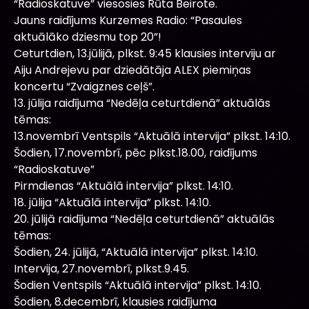
“Radioskatuve” viesosies Rūta Beirote.
Jauns raidījums Kurzemes Radio: “Pasaules
aktuālāko dziesmu top 20”!
Ceturtdien, 13.jūlijā, plkst. 9:45 klausies interviju ar
Aiju Andrejevu par dziedātāja ALEX piemiņas
koncertu “Zvaigznes ceļš”.
13. jūlija raidījuma “Nedēļa ceturtdienā” aktuālās
tēmas:
13.novembrī Ventspils “Aktuālā intervija” plkst. 14:10.
Šodien, 17.novembrī, pēc plkst.18.00, raidījums
“Radioskatuve”
Pirmdienas “Aktuālā intervija” plkst. 14:10.
18. jūlija “Aktuālā intervija” plkst. 14:10.
20. jūlijā raidījuma “Nedēļa ceturtdienā” aktuālās
tēmas:
Šodien, 24. jūlijā, “Aktuālā intervija” plkst. 14:10.
Intervija, 27.novembrī, plkst.9.45.
Šodien Ventspils “Aktuālā intervija” plkst. 14:10.
Šodien, 8.decembrī, klausies raidījuma