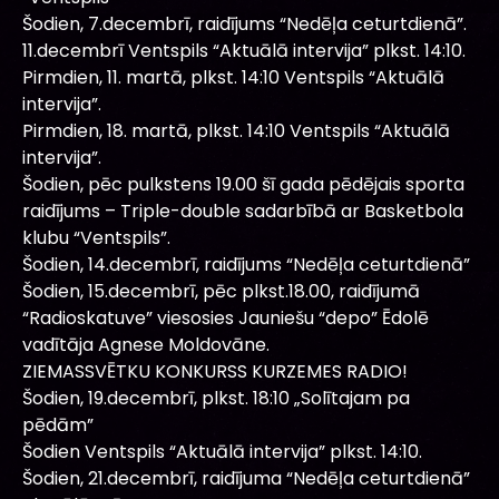
Šodien, 7.decembrī, raidījums “Nedēļa ceturtdienā”.
11.decembrī Ventspils “Aktuālā intervija” plkst. 14:10.
Pirmdien, 11. martā, plkst. 14:10 Ventspils “Aktuālā
intervija”.
Pirmdien, 18. martā, plkst. 14:10 Ventspils “Aktuālā
intervija”.
Šodien, pēc pulkstens 19.00 šī gada pēdējais sporta
raidījums – Triple-double sadarbībā ar Basketbola
klubu “Ventspils”.
Šodien, 14.decembrī, raidījums “Nedēļa ceturtdienā”
Šodien, 15.decembrī, pēc plkst.18.00, raidījumā
“Radioskatuve” viesosies Jauniešu “depo” Ēdolē
vadītāja Agnese Moldovāne.
ZIEMASSVĒTKU KONKURSS KURZEMES RADIO!
Šodien, 19.decembrī, plkst. 18:10 „Solītajam pa
pēdām”
Šodien Ventspils “Aktuālā intervija” plkst. 14:10.
Šodien, 21.decembrī, raidījuma “Nedēļa ceturtdienā”