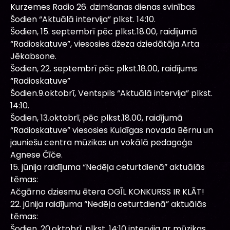
Kurzemes Radio 26. dzimšanas dienas svinības
Šodien “Aktuālā intervija” plkst. 14:10.
Šodien, 15. septembrī pēc plkst.18.00, raidījumā
“Radioskatuve”, viesosies džeza dziedātāja Arta
Jēkabsone.
Šodien, 22. septembrī pēc plkst.18.00, raidījums
“Radioskatuve”
Šodien.9.oktobrī, Ventspils “Aktuālā intervija” plkst.
14:10.
Šodien, 13.oktobrī, pēc plkst.18.00, raidījumā
“Radioskatuve” viesosies Kuldīgas novada Bērnu un
jauniešu centra mūzikas un vokālā pedagoģe
Agnese Čīče.
15. jūnija raidījuma “Nedēļa ceturtdienā” aktuālās
tēmas:
Ačgārno dziesmu ētera OGĪL KONKURSS IR KLĀT!
22. jūnija raidījuma “Nedēļa ceturtdienā” aktuālās
tēmas:
Šodien, 20.oktobrī, plkst. 14:10 intervija ar mūzikas