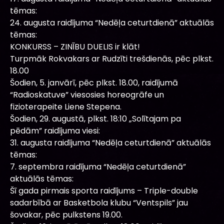
tēmas:
24. augusta raidījuma “Nedēļa ceturtdienā” aktuālās
tēmas:
KONKURSS – ZINĪBU DUELIS ir klāt!
Turpmāk Rokvakars ar Rudzīti trešdienās, pēc plkst.
18.00
Šodien, 5. janvārī, pēc plkst. 18.00, raidījumā
“Radioskatuve” viesosies horeogrāfe un
fizioterapeite Liene Stepena.
Šodien, 29. augustā, plkst. 18:10 „Solītajam pa
pēdām” raidījuma viesi:
31. augusta raidījuma “Nedēļa ceturtdienā” aktuālās
tēmas:
7. septembra raidījuma “Nedēļa ceturtdienā”
aktuālās tēmas:
Šī gada pirmais sporta raidījums – Triple-double
sadarbībā ar Basketbola klubu “Ventspils” jau
šovakar, pēc pulkstens 19.00.