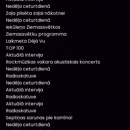
Nedēļa ceturtdienā
Zaļa pilsēta zaļai nākotnei
Nedēļa ceturtdienā
Iekūleņo Ziemassvētkos
Ziemassvētku programma
Laikmeta Déjà Vu
TOP 100
Aktuālā intervija
Rockmūzikas vakara akustiskais koncerts
Nedēļa ceturtdienā
Radioskatuve
Nedēļa ceturtdienā
Aktuālā intervija
Radioskatuve
Aktuālā intervija
Radioskatuve
Septiņas sarunas pie kamīna!
Nedēļa ceturtdienā