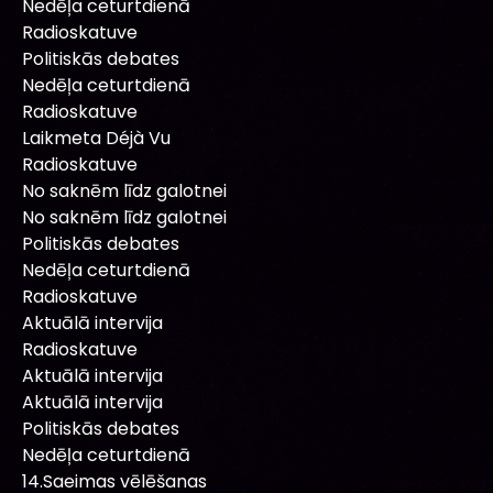
Nedēļa ceturtdienā
Radioskatuve
Politiskās debates
Nedēļa ceturtdienā
Radioskatuve
Laikmeta Déjà Vu
Radioskatuve
No saknēm līdz galotnei
No saknēm līdz galotnei
Politiskās debates
Nedēļa ceturtdienā
Radioskatuve
Aktuālā intervija
Radioskatuve
Aktuālā intervija
Aktuālā intervija
Politiskās debates
Nedēļa ceturtdienā
14.Saeimas vēlēšanas