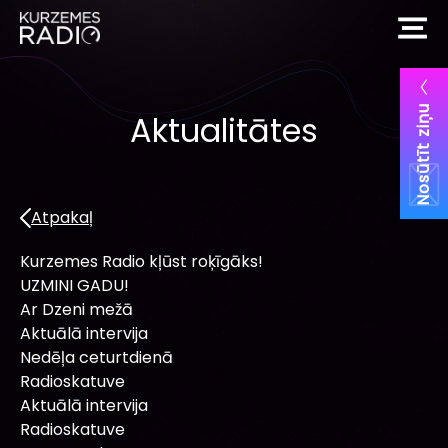
Nosūtīt ziņu
Aktualitātes
Atpakaļ
Kurzemes Radio kļūst roķīgāks!
UZMINI GADU!
Ar Dzeni mežā
Aktuālā intervija
Nedēļa ceturtdienā
Radioskatuve
Aktuālā intervija
Radioskatuve