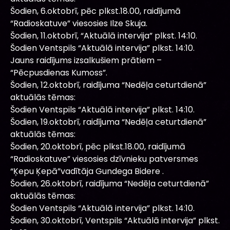
Šodien, 6.oktobrī, pēc plkst.18.00, raidījumā
“Radioskatuve” viesosies Ilze Skuja.
Šodien, 11.oktobrī, “Aktuālā intervija” plkst. 14:10.
Šodien Ventspils “Aktuālā intervija” plkst. 14:10.
Jauns raidījums izsalkušiem prātiem –
“Pēcpusdienas Kumoss”.
Šodien, 12.oktobrī, raidījuma “Nedēļa ceturtdienā”
aktuālās tēmas:
Šodien Ventspils “Aktuālā intervija” plkst. 14:10.
Šodien, 19.oktobrī, raidījuma “Nedēļa ceturtdienā”
aktuālās tēmas:
Šodien, 20.oktobrī, pēc plkst.18.00, raidījumā
“Radioskatuve” viesosies dzīvnieku patversmes
“Ķepu Ķepā”vadītāja Gundega Bidere .
Šodien, 26.oktobrī, raidījuma “Nedēļa ceturtdienā”
aktuālās tēmas:
Šodien Ventspils “Aktuālā intervija” plkst. 14:10.
Šodien, 30.oktobrī, Ventspils “Aktuālā intervija” plkst.