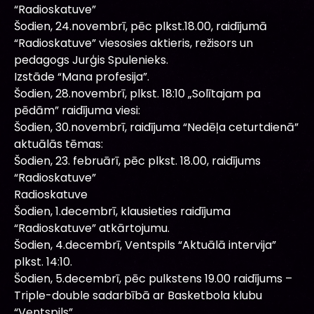
“Radioskatuve”
Šodien, 24.novembrī, pēc plkst.18.00, raidījumā
“Radioskatuve” viesosies aktieris, režisors un
pedagogs Jurģis Spulenieks.
Izstāde “Mana profesija”.
Šodien, 28.novembrī, plkst. 18:10 „Solītajam pa
pēdām” raidījuma viesi:
Šodien, 30.novembrī, raidījuma “Nedēļa ceturtdienā”
aktuālās tēmas:
Šodien, 23. februārī, pēc plkst. 18.00, raidījums
“Radioskatuve”
Radioskatuve
Šodien, 1.decembrī, klausieties raidījuma
“Radioskatuve” atkārtojumu.
Šodien, 4.decembrī, Ventspils “Aktuālā intervija”
plkst. 14:10.
Šodien, 5.decembrī, pēc pulkstens 19.00 raidījums –
Triple-double sadarbībā ar Basketbola klubu
“Ventspils”