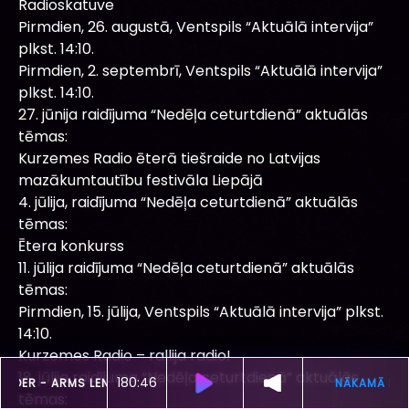
Radioskatuve
Pirmdien, 26. augustā, Ventspils “Aktuālā intervija”
plkst. 14:10.
Pirmdien, 2. septembrī, Ventspils “Aktuālā intervija”
plkst. 14:10.
27. jūnija raidījuma “Nedēļa ceturtdienā” aktuālās
tēmas:
Kurzemes Radio ēterā tiešraide no Latvijas
mazākumtautību festivāla Liepājā
4. jūlija, raidījuma “Nedēļa ceturtdienā” aktuālās
tēmas:
Ētera konkurss
11. jūlija raidījuma “Nedēļa ceturtdienā” aktuālās
tēmas:
Pirmdien, 15. jūlija, Ventspils “Aktuālā intervija” plkst.
14:10.
Kurzemes Radio – rallija radio!
18. jūlija raidījuma “Nedēļa ceturtdienā” aktuālās
180:43
ŠOBRĪD SKAN
SAM FENDER -
ARMS LENGTH
tēmas: