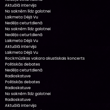
Aktuālā intervija
No saknēm līdz galotnei
Laikmeta Déjà Vu
Nedēļa ceturtdienā
No saknēm līdz galotnei
Nedēļa ceturtdienā
Laikmeta Déjà Vu
Aktuālā intervija
Laikmeta Déjà Vu
Rockmūzikas vakara akustiskais koncerts
Politiskās debates
Nedēļa ceturtdienā
Radioskatuve
Politiskās debates
Radioskatuve
No saknēm līdz galotnei
Radioskatuve
Aktuālā intervija