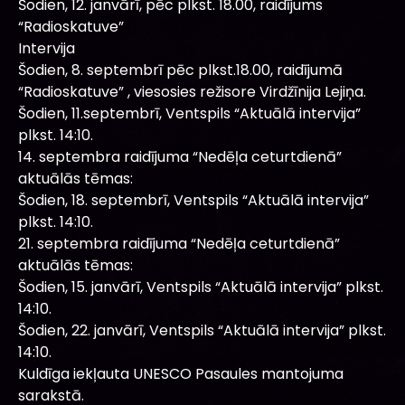
Šodien, 12. janvārī, pēc plkst. 18.00, raidījums
“Radioskatuve”
Intervija
Šodien, 8. septembrī pēc plkst.18.00, raidījumā
“Radioskatuve” , viesosies režisore Virdžīnija Lejiņa.
Šodien, 11.septembrī, Ventspils “Aktuālā intervija”
plkst. 14:10.
14. septembra raidījuma “Nedēļa ceturtdienā”
aktuālās tēmas:
Šodien, 18. septembrī, Ventspils “Aktuālā intervija”
plkst. 14:10.
21. septembra raidījuma “Nedēļa ceturtdienā”
aktuālās tēmas:
Šodien, 15. janvārī, Ventspils “Aktuālā intervija” plkst.
14:10.
Šodien, 22. janvārī, Ventspils “Aktuālā intervija” plkst.
14:10.
Kuldīga iekļauta UNESCO Pasaules mantojuma
sarakstā.