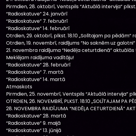
Pirmdien, 28. oktobrī, Ventspils “Aktuālā intervija” plkst. 
“Radioskatuve” 24. janvārī
“Radioskatuve” 7. februārī
“Radioskatuve” 14. februārī
Otrdien, 29. oktobrī, plkst. 18:10 „Solītajam pa pēdām” ra
Otrdien, 19. novembrī, raidījums ”No saknēm uz galotni”
21. novembra raidījuma “Nedēļa ceturtdienā” aktuālās
Meklējam raidījuma vadītāju!
“Radioskatuve” 28. februārī
“Radioskatuve” 7. martā
“Radioskatuve” 14. martā
Atmaskots
Pirmdien, 25. novembrī, Ventspils “Aktuālā intervija” plks
OTRDIEN, 26. NOVEMBRĪ, PLKST. 18:10 „SOLĪTAJAM PA PĒ
28. NOVEMBRA RAIDĪJUMA “NEDĒĻA CETURTDIENĀ” AKT
“Radioskatuve” 28. martā
“Radioskatuve” 9. maijā
“Radioskatuve” 13. jūnijā