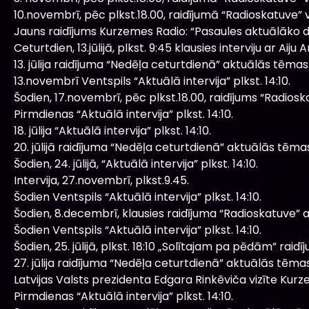
10.novembrī, pēc plkst.18.00, raidījumā “Radioskatuve” v
Jauns raidījums Kurzemes Radio: “Pasaules aktuālāko d
Ceturtdien, 13.jūlijā, plkst. 9:45 klausies interviju ar A
13. jūlija raidījuma “Nedēļa ceturtdienā” aktuālās tēmas
13.novembrī Ventspils “Aktuālā intervija” plkst. 14:10.
Šodien, 17.novembrī, pēc plkst.18.00, raidījums “Radios
Pirmdienas “Aktuālā intervija” plkst. 14:10.
18. jūlija “Aktuālā intervija” plkst. 14:10.
20. jūlijā raidījuma “Nedēļa ceturtdienā” aktuālās tēma
Šodien, 24. jūlijā, “Aktuālā intervija” plkst. 14:10.
Intervija, 27.novembrī, plkst.9.45.
Šodien Ventspils “Aktuālā intervija” plkst. 14:10.
Šodien, 8.decembrī, klausies raidījuma “Radioskatuve” 
Šodien Ventspils “Aktuālā intervija” plkst. 14:10.
Šodien, 25. jūlijā, plkst. 18:10 „Solītajam pa pēdām” raidīj
27. jūlija raidījuma “Nedēļa ceturtdienā” aktuālās tēmas
Latvijas Valsts prezidenta Edgara Rinkēviča vizīte Kur
Pirmdienas “Aktuālā intervija” plkst. 14:10.