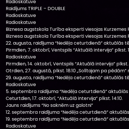
Radioskatuve
Raidījums TRIPLE – DOUBLE
Radioskatuve
Radioskatuve
Biznesa augstskola Turība eksperti viesojas Kurzemes R
Biznesa augstskola Turība eksperti viesojas Kurzemes R
22. augusta, raidījuma “Nedēļa ceturtdienā” aktuālās t
Pirmdien, 7. oktobrī, Ventspils “Aktuālā intervija” plkst. 1
Radioskatuve
Pirmdien, 14. oktobrī, Ventspils “Aktuālā intervija” plkst. 
Otrdien, 27. augustā, plkst. 18:10 „Solītajam pa pēdām” r
29. augusta, raidījuma “Nedēļa ceturtdienā” aktuālās t
Radioskatuve
5. septembra raidījuma “Nedēļa ceturtdienā” aktuālās
Ceturtdien, 17. oktobrī, “Aktuālā intervija” plkst. 14:10.
Jauns raidījums “No saknēm uz galotni”
12. septembra raidījuma “Nedēļa ceturtdienā” aktuālā
19. septembra raidījuma “Nedēļa ceturtdienā” aktuālā
Radioskatuve