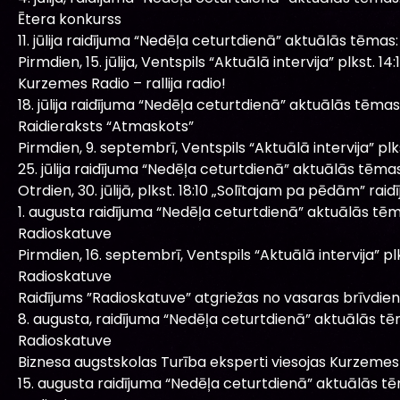
Ētera konkurss
11. jūlija raidījuma “Nedēļa ceturtdienā” aktuālās tēmas:
Pirmdien, 15. jūlija, Ventspils “Aktuālā intervija” plkst. 14:1
Kurzemes Radio – rallija radio!
18. jūlija raidījuma “Nedēļa ceturtdienā” aktuālās tēmas
Raidieraksts “Atmaskots”
Pirmdien, 9. septembrī, Ventspils “Aktuālā intervija” plkst
25. jūlija raidījuma “Nedēļa ceturtdienā” aktuālās tēmas
Otrdien, 30. jūlijā, plkst. 18:10 „Solītajam pa pēdām” raidī
1. augusta raidījuma “Nedēļa ceturtdienā” aktuālās tēm
Radioskatuve
Pirmdien, 16. septembrī, Ventspils “Aktuālā intervija” plks
Radioskatuve
Raidījums ”Radioskatuve” atgriežas no vasaras brīvdi
8. augusta, raidījuma “Nedēļa ceturtdienā” aktuālās tē
Radioskatuve
Biznesa augstskolas Turība eksperti viesojas Kurzemes 
15. augusta raidījuma “Nedēļa ceturtdienā” aktuālās t