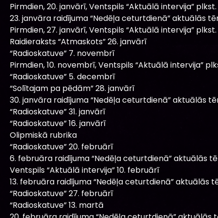
Pirmdien, 20. janvārī, Ventspils “Aktuālā intervija” plkst. 
23. janvāra raidījuma “Nedēļa ceturtdienā” aktuālās t
Pirmdien, 27. janvārī, Ventspils “Aktuālā intervija” plkst. 
Raidieraksts “Atmaskots” 26. janvārī
“Radioskatuve” 7. novembrī
Pirmdien, 10. novembrī, Ventspils “Aktuālā intervija” plks
“Radioskatuve” 5. decembrī
“Solītajam pa pēdām” 28. janvārī
30. janvāra raidījuma “Nedēļa ceturtdienā” aktuālās t
“Radioskatuve” 31. janvārī
“Radioskatuve” 16. janvārī
Olipmiskā rubrika
“Radioskatuve” 20. februārī
6. februāra raidījuma “Nedēļa ceturtdienā” aktuālās t
Ventspils “Aktuālā intervija” 10. februārī
13. februāra raidījuma “Nedēļa ceturtdienā” aktuālās 
“Radioskatuve” 27. februārī
“Radioskatuve” 13. martā
20. februāra raidījuma “Nedēļa ceturtdienā” aktuālās 