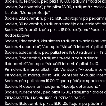
Šodien, 16. februārī, pēc plkst. 18.00, raidījums “Radiosk
Šodien, 24.novembrī, pēc plkst.18.00, raidījumā “Radiosk
Izstāde “Mana profesija”.
Šodien, 28.novembrī, plkst. 18:10 „Solītajam pa pēdām” r
Šodien, 30.novembrī, raidījuma “Nedēļa ceturtdienā” a
Šodien, 23. februārī, pēc plkst. 18.00, raidījums “Radios
Radioskatuve
Šodien, 1.decembrī, klausieties raidījuma “Radioskatuve
Šodien, 4.decembrī, Ventspils “Aktuālā intervija” plkst. 1
Šodien, 5.decembrī, pēc pulkstens 19.00 raidījums – Tr
Šodien, 7.decembrī, raidījums “Nedēļa ceturtdienā”.
11.decembrī Ventspils “Aktuālā intervija” plkst. 14:10.
Pirmdien, 11. martā, plkst. 14:10 Ventspils “Aktuālā intervi
Pirmdien, 18. martā, plkst. 14:10 Ventspils “Aktuālā interv
Šodien, pēc pulkstens 19.00 šī gada pēdējais sporta ra
Šodien, 14.decembrī, raidījums “Nedēļa ceturtdienā”
Šodien, 15.decembrī, pēc plkst.18.00, raidījumā “Radio
ZIEMASSVĒTKU KONKURSS KURZEMES RADIO!
Šodien, 19.decembrī, plkst. 18:10 „Solītajam pa pēdām”