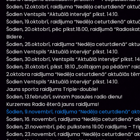
Šodien, 12.oktobrī, raidījuma “Nedēļa ceturtdienā” aktu
Šodien Ventspils “Aktuālā intervija” plkst. 14:10.
Šodien, 19.oktobrī, raidījuma “Nedēļa ceturtdienā” aktu
Šodien, 20.oktobrī, pēc plkst.18.00, raidījumā “Radio
Bidere .
Šodien, 26.oktobrī, raidījuma “Nedēļa ceturtdienā” akt
Šodien Ventspils “Aktuālā intervija” plkst. 14:10.
Šodien, 30.oktobrī, Ventspils “Aktuālā intervija” plkst. 14:
Šodien, 31.oktobrī, plkst. 18:10 „Solītajam pa pēdām” raid
2.oktobra raidījuma “Nedēļa ceturtdienā” aktuālās tēm
Šodien Ventspils “Aktuālā intervija” plkst. 14:10.
Jauns sporta raidījums Triple-double!
Šodien, 13.februārī, svinam Pasaules radio dienu!
Kurzemes Radio ēterā jauns raidījums!
Šodien, 9.novembrī, raidījuma “Nedēļa ceturtdienā” ak
Šodien, 16. novembrī, raidījuma “Nedēļa ceturtdienā” a
Šodien, 21.novembrī, pēc pulkstens 19.00 raidījums – T
Šodien, 23.novembrī, raidījuma “Nedēļa ceturtdienā” a