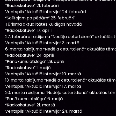
“Radioskatuve” 21. februārī
Ventspils “Aktuālā intervija” 24. februārī
“Solītajam pa pēdām” 25. februārī
Tūrisma aktualitātes Kuldīgas novadā
“Radioskatuve” 17. aprīlī
27. februāra raidījuma “Nedēļa ceturtdienā” aktuālās 
Ventspils “Aktuālā intervija” 3. martā
6. marta raidījuma “Nedēļa ceturtdienā” aktuālās tēma
“Radioskatuve” 24. aprīlī
“Panākumu atslēga” 29. aprīlī
“Radioskatuve” 1. maijā
Ventspils “Aktuālā intervija” 10. martā
13. marta raidījuma “Nedēļa ceturtdienā” aktuālās tēm
Ventspils “Aktuālā intervija” 17. martā
20. marta raidījuma “Nedēļa ceturtdienā” aktuālās tēm
“Panākumu atslēga” 6. maijā
“Radioskatuve” 21. martā
Ventspils “Aktuālā intervija” 24. martā