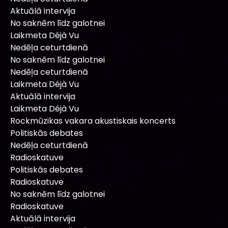
Aktuālā intervija
No saknēm līdz galotnei
Laikmeta Déjà Vu
Nedēļa ceturtdienā
No saknēm līdz galotnei
Nedēļa ceturtdienā
Laikmeta Déjà Vu
Aktuālā intervija
Laikmeta Déjà Vu
Rockmūzikas vakara akustiskais koncerts
Politiskās debates
Nedēļa ceturtdienā
Radioskatuve
Politiskās debates
Radioskatuve
No saknēm līdz galotnei
Radioskatuve
Aktuālā intervija