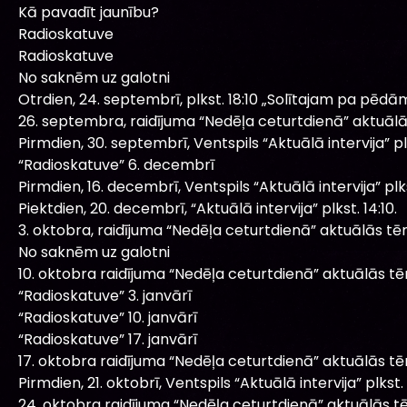
Kā pavadīt jaunību?
Radioskatuve
Radioskatuve
No saknēm uz galotni
Otrdien, 24. septembrī, plkst. 18:10 „Solītajam pa pēdām
26. septembra, raidījuma “Nedēļa ceturtdienā” aktuāl
Pirmdien, 30. septembrī, Ventspils “Aktuālā intervija” plk
“Radioskatuve” 6. decembrī
Pirmdien, 16. decembrī, Ventspils “Aktuālā intervija” plkst
Piektdien, 20. decembrī, “Aktuālā intervija” plkst. 14:10.
3. oktobra, raidījuma “Nedēļa ceturtdienā” aktuālās tē
No saknēm uz galotni
10. oktobra raidījuma “Nedēļa ceturtdienā” aktuālās t
“Radioskatuve” 3. janvārī
“Radioskatuve” 10. janvārī
“Radioskatuve” 17. janvārī
17. oktobra raidījuma “Nedēļa ceturtdienā” aktuālās t
Pirmdien, 21. oktobrī, Ventspils “Aktuālā intervija” plkst. 
24. oktobra raidījuma “Nedēļa ceturtdienā” aktuālās t