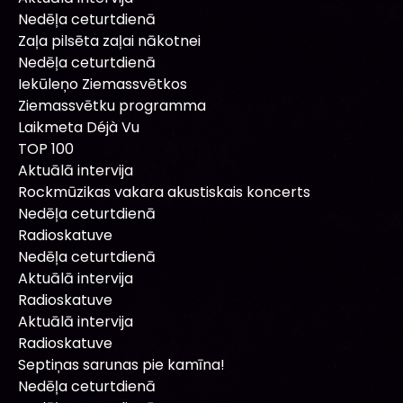
Nedēļa ceturtdienā
Zaļa pilsēta zaļai nākotnei
Nedēļa ceturtdienā
Iekūleņo Ziemassvētkos
Ziemassvētku programma
Laikmeta Déjà Vu
TOP 100
Aktuālā intervija
Rockmūzikas vakara akustiskais koncerts
Nedēļa ceturtdienā
Radioskatuve
Nedēļa ceturtdienā
Aktuālā intervija
Radioskatuve
Aktuālā intervija
Radioskatuve
Septiņas sarunas pie kamīna!
Nedēļa ceturtdienā