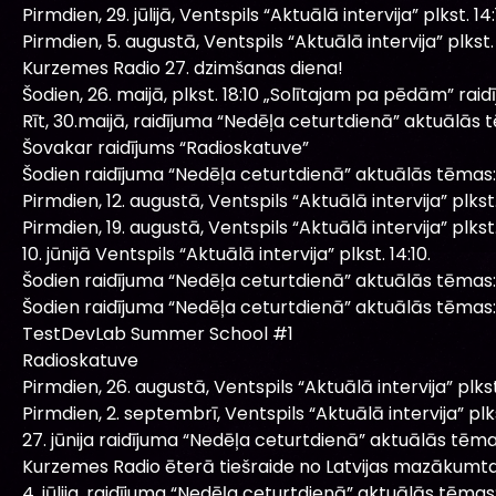
Pirmdien, 29. jūlijā, Ventspils “Aktuālā intervija” plkst. 14:
Pirmdien, 5. augustā, Ventspils “Aktuālā intervija” plkst. 
Kurzemes Radio 27. dzimšanas diena!
Šodien, 26. maijā, plkst. 18:10 „Solītajam pa pēdām” raidī
Rīt, 30.maijā, raidījuma “Nedēļa ceturtdienā” aktuālās 
Šovakar raidījums “Radioskatuve”
Šodien raidījuma “Nedēļa ceturtdienā” aktuālās tēmas:
Pirmdien, 12. augustā, Ventspils “Aktuālā intervija” plkst.
Pirmdien, 19. augustā, Ventspils “Aktuālā intervija” plkst.
10. jūnijā Ventspils “Aktuālā intervija” plkst. 14:10.
Šodien raidījuma “Nedēļa ceturtdienā” aktuālās tēmas:
Šodien raidījuma “Nedēļa ceturtdienā” aktuālās tēmas:
TestDevLab Summer School #1
Radioskatuve
Pirmdien, 26. augustā, Ventspils “Aktuālā intervija” plkst.
Pirmdien, 2. septembrī, Ventspils “Aktuālā intervija” plkst
27. jūnija raidījuma “Nedēļa ceturtdienā” aktuālās tēma
Kurzemes Radio ēterā tiešraide no Latvijas mazākumtau
4. jūlija, raidījuma “Nedēļa ceturtdienā” aktuālās tēmas