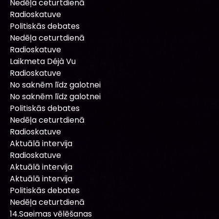
Nedēļa ceturtdienā
Radioskatuve
Politiskās debates
Nedēļa ceturtdienā
Radioskatuve
Laikmeta Déjà Vu
Radioskatuve
No saknēm līdz galotnei
No saknēm līdz galotnei
Politiskās debates
Nedēļa ceturtdienā
Radioskatuve
Aktuālā intervija
Radioskatuve
Aktuālā intervija
Aktuālā intervija
Politiskās debates
Nedēļa ceturtdienā
14.Saeimas vēlēšanas