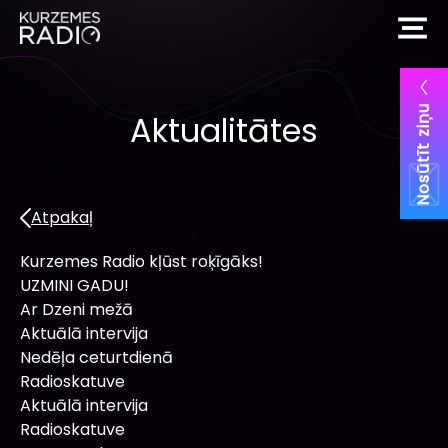
Nosūtīt ziņu
Aktualitātes
Atpakaļ
Kurzemes Radio kļūst roķīgāks!
UZMINI GADU!
Ar Dzeni mežā
Aktuālā intervija
Nedēļa ceturtdienā
Radioskatuve
Aktuālā intervija
Radioskatuve