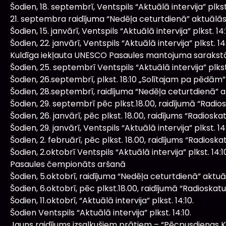
Šodien, 18. septembrī, Ventspils “Aktuālā intervija” plkst.
21. septembra raidījuma “Nedēļa ceturtdienā” aktuālā
Šodien, 15. janvārī, Ventspils “Aktuālā intervija” plkst. 14:
Šodien, 22. janvārī, Ventspils “Aktuālā intervija” plkst. 14:
Kuldīga iekļauta UNESCO Pasaules mantojuma sarakst
Šodien, 25. septembrī Ventspils “Aktuālā intervija” plkst.
Šodien, 26.septembrī, plkst. 18:10 „Solītajam pa pēdām” 
Šodien, 28.septembrī, raidījuma “Nedēļa ceturtdienā” 
Šodien, 29. septembrī pēc plkst.18.00, raidījumā “Radiosk
Šodien, 26. janvārī, pēc plkst. 18.00, raidījums “Radioska
Šodien, 29. janvārī, Ventspils “Aktuālā intervija” plkst. 14:
Šodien, 2. februārī, pēc plkst. 18.00, raidījums “Radioska
Šodien, 2.oktobrī Ventspils “Aktuālā intervija” plkst. 14:1
Pasaules čempionāts aršanā
Šodien, 5.oktobrī, raidījuma “Nedēļa ceturtdienā” aktu
Šodien, 6.oktobrī, pēc plkst.18.00, raidījumā “Radioskatuv
Šodien, 11.oktobrī, “Aktuālā intervija” plkst. 14:10.
Šodien Ventspils “Aktuālā intervija” plkst. 14:10.
Jauns raidījums izsalkušiem prātiem – “Pēcpusdienas 