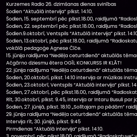
Kurzemes Radio 26. dzimšanas dienas svinības
Šodien “Aktuālā intervija” plkst. 14:10.
Šodien, 15. septembrī pēc plkst.18.00, raidījumā “Radio
Šodien, 22. septembrī pēc plkst.18.00, raidījums “Radio
Šodien.9.oktobrī, Ventspils “Aktuālā intervija” plkst. 14:10
Šodien, 13.oktobrī, pēc plkst.18.00, raidījumā “Radiosk
vokālā pedagoģe Agnese Čīče.
15. jūnija raidījuma “Nedēļa ceturtdienā” aktuālās tēma
Ačgārno dziesmu ētera OGĪL KONKURSS IR KLĀT!
22. jūnija raidījuma “Nedēļa ceturtdienā” aktuālās tēma
Šodien, 20.oktobrī, plkst. 14:10 intervija ar mūzikas ins
Šodien, 23.oktobrī, Ventspils “Aktuālā intervija” plkst. 14:
Šodien, 27.oktobrī, pēc plkst.18.00, raidījumā “Radioska
Rīt, 30.oktobrī, plkst. 9.45, intervija ar Intaru Busuli pa
Šodien, 27. jūnijā, plkst. 18:10 „Solītajam pa pēdām” raidī
29. jūnija raidījuma “Nedēļa ceturtdienā” aktuālās tēma
Intervija rīt, 30. jūnijā, plkst. 9:45
Pirmdienas “Aktuālā intervija” plkst. 14:10.
3. novembrī, pēc plkst.18.00, raidījumā “Radioskatuve” v