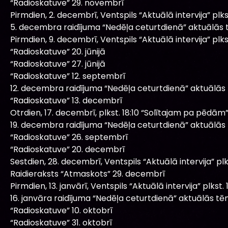
“Radioskatuve” 29. novembrī
Pirmdien, 2. decembrī, Ventspils “Aktuālā intervija” plkst
5. decembra raidījuma “Nedēļa ceturtdienā” aktuālās 
Pirmdien, 9. decembrī, Ventspils “Aktuālā intervija” plkst
“Radioskatuve” 20. jūnijā
“Radioskatuve” 27. jūnijā
“Radioskatuve” 12. septembrī
12. decembra raidījuma “Nedēļa ceturtdienā” aktuālās
“Radioskatuve” 13. decembrī
Otrdien, 17. decembrī, plkst. 18:10 “Solītajam pa pēdām” 
19. decembra raidījuma “Nedēļa ceturtdienā” aktuālās
“Radioskatuve” 26. septembrī
“Radioskatuve” 20. decembrī
Sestdien, 28. decembrī, Ventspils “Aktuālā intervija” plks
Raidieraksts “Atmaskots” 29. decembrī
Pirmdien, 13. janvārī, Ventspils “Aktuālā intervija” plkst. 1
16. janvāra raidījuma “Nedēļa ceturtdienā” aktuālās tē
“Radioskatuve” 10. oktobrī
“Radioskatuve” 31. oktobrī