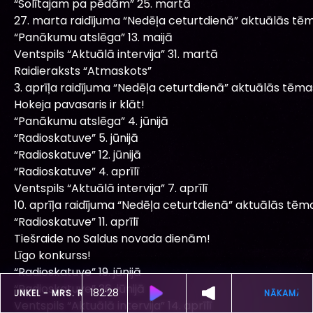
“Solītajam pa pēdām” 25. martā
27. marta raidījuma “Nedēļa ceturtdienā” aktuālās tēm
“Panākumu atslēga” 13. maijā
Ventspils “Aktuālā intervija” 31. martā
Raidieraksts “Atmaskots”
3. aprīļa raidījuma “Nedēļa ceturtdienā” aktuālās tēma
Hokeja pavasaris ir klāt!
“Panākumu atslēga” 4. jūnijā
“Radioskatuve” 5. jūnijā
“Radioskatuve” 12. jūnijā
“Radioskatuve” 4. aprīlī
Ventspils “Aktuālā intervija” 7. aprīlī
10. aprīļa raidījuma “Nedēļa ceturtdienā” aktuālās tēm
“Radioskatuve” 11. aprīlī
Tiešraide no Saldus novada dienām!
Līgo konkurss!
“Radioskatuve” 19. jūnijā
“Radioskatuve” 26. jūnijā
182:24
OBRĪD SKAN
SIMON & GARFUNKEL -
MRS. ROBINSON
Ventspils “Aktuālā intervija” 14. aprīlī