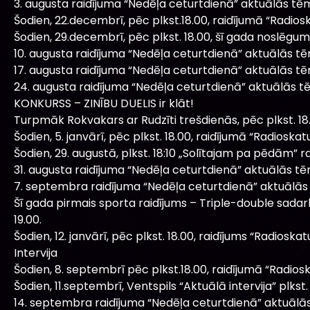
3. augusta raidījuma “Nedēļa ceturtdienā” aktuālās tē
Šodien, 22.decembrī, pēc plkst.18.00, raidījumā “Radiosk
Šodien, 29.decembrī, pēc plkst. 18.00, šī gada noslēgum
10. augusta raidījuma “Nedēļa ceturtdienā” aktuālās t
17. augusta raidījuma “Nedēļa ceturtdienā” aktuālās t
24. augusta raidījuma “Nedēļa ceturtdienā” aktuālās t
KONKURSS – ZINĪBU DUELIS ir klāt!
Turpmāk Rokvakars ar Rudzīti trešdienās, pēc plkst. 18
Šodien, 5. janvārī, pēc plkst. 18.00, raidījumā “Radiosk
Šodien, 29. augustā, plkst. 18:10 „Solītajam pa pēdām” ra
31. augusta raidījuma “Nedēļa ceturtdienā” aktuālās t
7. septembra raidījuma “Nedēļa ceturtdienā” aktuālās
Šī gada pirmais sporta raidījums – Triple-double sadar
19.00.
Šodien, 12. janvārī, pēc plkst. 18.00, raidījums “Radioska
Intervija
Šodien, 8. septembrī pēc plkst.18.00, raidījumā “Radioskat
Šodien, 11.septembrī, Ventspils “Aktuālā intervija” plkst. 
14. septembra raidījuma “Nedēļa ceturtdienā” aktuālā