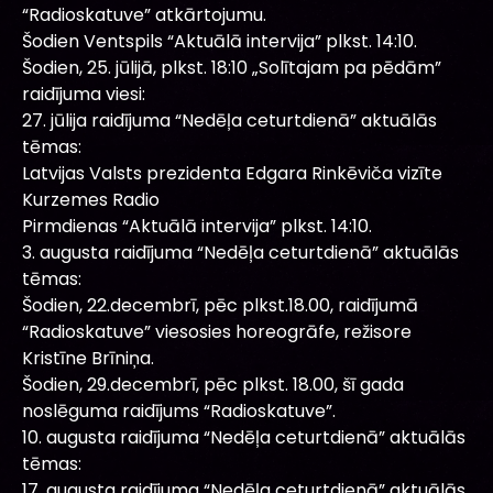
“Radioskatuve” atkārtojumu.
Šodien Ventspils “Aktuālā intervija” plkst. 14:10.
Šodien, 25. jūlijā, plkst. 18:10 „Solītajam pa pēdām”
raidījuma viesi:
27. jūlija raidījuma “Nedēļa ceturtdienā” aktuālās
tēmas:
Latvijas Valsts prezidenta Edgara Rinkēviča vizīte
Kurzemes Radio
Pirmdienas “Aktuālā intervija” plkst. 14:10.
3. augusta raidījuma “Nedēļa ceturtdienā” aktuālās
tēmas:
Šodien, 22.decembrī, pēc plkst.18.00, raidījumā
“Radioskatuve” viesosies horeogrāfe, režisore
Kristīne Brīniņa.
Šodien, 29.decembrī, pēc plkst. 18.00, šī gada
noslēguma raidījums “Radioskatuve”.
10. augusta raidījuma “Nedēļa ceturtdienā” aktuālās
tēmas:
17. augusta raidījuma “Nedēļa ceturtdienā” aktuālās