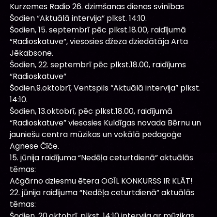
Kurzemes Radio 26. dzimšanas dienas svinības
Šodien “Aktuālā intervija” plkst. 14:10.
Šodien, 15. septembrī pēc plkst.18.00, raidījumā
“Radioskatuve”, viesosies džeza dziedātāja Arta
Jēkabsone.
Šodien, 22. septembrī pēc plkst.18.00, raidījums
“Radioskatuve”
Šodien.9.oktobrī, Ventspils “Aktuālā intervija” plkst.
14:10.
Šodien, 13.oktobrī, pēc plkst.18.00, raidījumā
“Radioskatuve” viesosies Kuldīgas novada Bērnu un
jauniešu centra mūzikas un vokālā pedagoģe
Agnese Čīče.
15. jūnija raidījuma “Nedēļa ceturtdienā” aktuālās
tēmas:
Ačgārno dziesmu ētera OGĪL KONKURSS IR KLĀT!
22. jūnija raidījuma “Nedēļa ceturtdienā” aktuālās
tēmas:
Šodien, 20.oktobrī, plkst. 14:10 intervija ar mūzikas