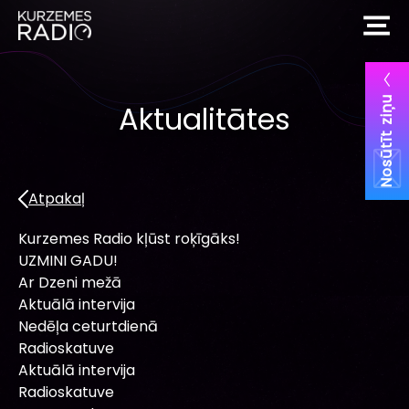
Nosūtīt ziņu
Aktualitātes
Atpakaļ
Kurzemes Radio kļūst roķīgāks!
UZMINI GADU!
Ar Dzeni mežā
Aktuālā intervija
Nedēļa ceturtdienā
Radioskatuve
Aktuālā intervija
Radioskatuve