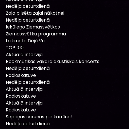
Nedēļa ceturtdienā
Zaļa pilsēta zaļai nākotnei
Nedēļa ceturtdienā
Iekūleņo Ziemassvētkos
Ziemassvētku programma
Laikmeta Déjà Vu
TOP 100
Aktuālā intervija
Rockmūzikas vakara akustiskais koncerts
Nedēļa ceturtdienā
Radioskatuve
Nedēļa ceturtdienā
Aktuālā intervija
Radioskatuve
Aktuālā intervija
Radioskatuve
Septiņas sarunas pie kamīna!
Nedēļa ceturtdienā