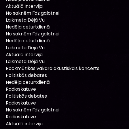
Aktuālā intervija
No saknēm līdz galotnei
Laikmeta Déjà Vu
Nedēļa ceturtdienā
No saknēm līdz galotnei
Nedēļa ceturtdienā
Laikmeta Déjà Vu
Aktuālā intervija
Laikmeta Déjà Vu
Rockmūzikas vakara akustiskais koncerts
Politiskās debates
Nedēļa ceturtdienā
Radioskatuve
Politiskās debates
Radioskatuve
No saknēm līdz galotnei
Radioskatuve
Aktuālā intervija