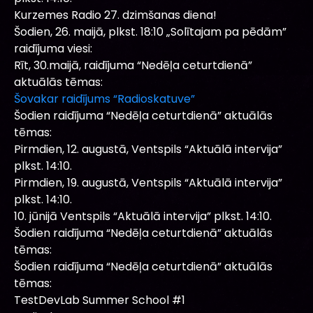
Kurzemes Radio 27. dzimšanas diena!
Šodien, 26. maijā, plkst. 18:10 „Solītajam pa pēdām”
raidījuma viesi:
Rīt, 30.maijā, raidījuma “Nedēļa ceturtdienā”
aktuālās tēmas:
Šovakar raidījums “Radioskatuve”
Šodien raidījuma “Nedēļa ceturtdienā” aktuālās
tēmas:
Pirmdien, 12. augustā, Ventspils “Aktuālā intervija”
plkst. 14:10.
Pirmdien, 19. augustā, Ventspils “Aktuālā intervija”
plkst. 14:10.
10. jūnijā Ventspils “Aktuālā intervija” plkst. 14:10.
Šodien raidījuma “Nedēļa ceturtdienā” aktuālās
tēmas:
Šodien raidījuma “Nedēļa ceturtdienā” aktuālās
tēmas:
TestDevLab Summer School #1