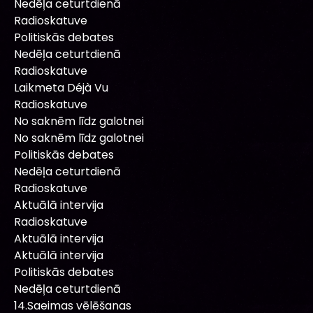
Nedēļa ceturtdienā
Radioskatuve
Politiskās debates
Nedēļa ceturtdienā
Radioskatuve
Laikmeta Déjà Vu
Radioskatuve
No saknēm līdz galotnei
No saknēm līdz galotnei
Politiskās debates
Nedēļa ceturtdienā
Radioskatuve
Aktuālā intervija
Radioskatuve
Aktuālā intervija
Aktuālā intervija
Politiskās debates
Nedēļa ceturtdienā
14.Saeimas vēlēšanas