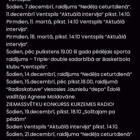
Šodien, 7.decembrī, raidījums “Nedēļa ceturtdienā”.
11.decembrī Ventspils “Aktuālā intervija” plkst. 14:10.
Pirmdien, 11. martā, plkst. 14:10 Ventspils “Aktuālā
intervija”.
Pirmdien, 18. martā, plkst. 14:10 Ventspils “Aktuālā
intervija”.
Šodien, pēc pulkstens 19.00 šī gada pēdējais sporta
raidījums – Triple-double sadarbībā ar Basketbola
klubu “Ventspils”.
Šodien, 14.decembrī, raidījums “Nedēļa ceturtdienā”
Šodien, 15.decembrī, pēc plkst.18.00, raidījumā
“Radioskatuve” viesosies Jauniešu “depo” Ēdolē
vadītāja Agnese Moldovāne.
ZIEMASSVĒTKU KONKURSS KURZEMES RADIO!
Šodien, 19.decembrī, plkst. 18:10 „Solītajam pa
pēdām”
Šodien Ventspils “Aktuālā intervija” plkst. 14:10.
Šodien, 21.decembrī, raidījuma “Nedēļa ceturtdienā”