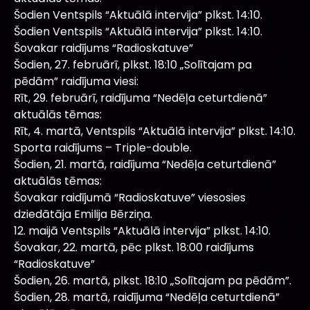
Šodien Ventspils “Aktuālā intervija” plkst. 14:10.
Šodien Ventspils “Aktuālā intervija” plkst. 14:10.
Šovakar raidījums “Radioskatuve”
Šodien, 27. februārī, plkst. 18:10 „Solītajam pa
pēdām” raidījuma viesi:
Rīt, 29. februārī, raidījuma “Nedēļa ceturtdienā”
aktuālās tēmas:
Rīt, 4. martā, Ventspils “Aktuālā intervija” plkst. 14:10.
Sporta raidījums – Triple-double.
Šodien, 21. martā, raidījuma “Nedēļa ceturtdienā”
aktuālās tēmas:
Šovakar raidījumā “Radioskatuve” viesosies
dziedātāja Emilija Bērziņa.
12. maijā Ventspils “Aktuālā intervija” plkst. 14:10.
Šovakar, 22. martā, pēc plkst. 18:00 raidījums
“Radioskatuve”
Šodien, 26. martā, plkst. 18:10 „Solītajam pa pēdām”.
Šodien, 28. martā, raidījuma “Nedēļa ceturtdienā”