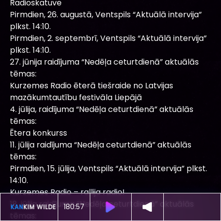
Radioskatuve
Pirmdien, 26. augustā, Ventspils “Aktuālā intervija”
plkst. 14:10.
Pirmdien, 2. septembrī, Ventspils “Aktuālā intervija”
plkst. 14:10.
27. jūnija raidījuma “Nedēļa ceturtdienā” aktuālās
tēmas:
Kurzemes Radio ēterā tiešraide no Latvijas
mazākumtautību festivāla Liepājā
4. jūlija, raidījuma “Nedēļa ceturtdienā” aktuālās
tēmas:
Ētera konkurss
11. jūlija raidījuma “Nedēļa ceturtdienā” aktuālās
tēmas:
Pirmdien, 15. jūlija, Ventspils “Aktuālā intervija” plkst.
14:10.
Kurzemes Radio – rallija radio!
18. jūlija raidījuma “Nedēļa ceturtdienā” aktuālās
180:53
ŠOBRĪD SKAN
KIM WILDE -
YOU CAME
tēmas: