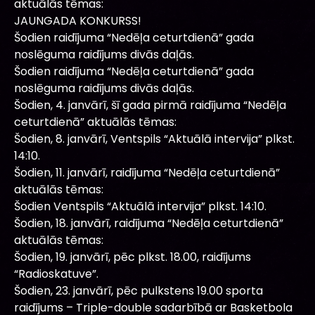
aktuālās tēmas:
JAUNGADA KONKURSS!
Šodien raidījuma “Nedēļa ceturtdienā” gada
noslēguma raidījums divās daļās.
Šodien raidījuma “Nedēļa ceturtdienā” gada
noslēguma raidījums divās daļās.
Šodien, 4. janvārī, šī gada pirmā raidījuma “Nedēļa
ceturtdienā” aktuālās tēmas:
Šodien, 8. janvārī, Ventspils “Aktuālā intervija” plkst.
14:10.
Šodien, 11. janvārī, raidījuma “Nedēļa ceturtdienā”
aktuālās tēmas:
Šodien Ventspils “Aktuālā intervija” plkst. 14:10.
Šodien, 18. janvārī, raidījuma “Nedēļa ceturtdienā”
aktuālās tēmas:
Šodien, 19. janvārī, pēc plkst. 18.00, raidījums
“Radioskatuve”.
Šodien, 23. janvārī, pēc pulkstens 19.00 sporta
raidījums – Triple-double sadarbībā ar Basketbola