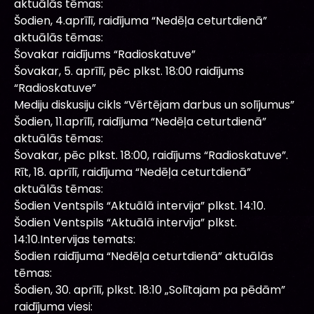
aktuālās tēmas:
Šodien, 4.aprīlī, raidījuma “Nedēļa ceturtdienā”
aktuālās tēmas:
Šovakar raidījums “Radioskatuve”
Šovakar, 5. aprīlī, pēc plkst. 18:00 raidījums
“Radioskatuve”
Mediju diskusiju cikls “Vērtējam darbus un solījumus”
Šodien, 11.aprīlī, raidījuma “Nedēļa ceturtdienā”
aktuālās tēmas:
Šovakar, pēc plkst. 18:00, raidījums “Radioskatuve”.
Rīt, 18. aprīlī, raidījuma “Nedēļa ceturtdienā”
aktuālās tēmas:
Šodien Ventspils “Aktuālā intervija” plkst. 14:10.
Šodien Ventspils “Aktuālā intervija” plkst.
14:10.Intervijas temats:
Šodien raidījuma “Nedēļa ceturtdienā” aktuālās
tēmas:
Šodien, 30. aprīlī, plkst. 18:10 „Solītajam pa pēdām”
raidījuma viesi: