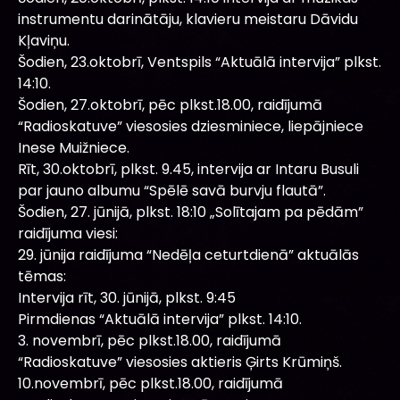
instrumentu darinātāju, klavieru meistaru Dāvidu
Kļaviņu.
Šodien, 23.oktobrī, Ventspils “Aktuālā intervija” plkst.
14:10.
Šodien, 27.oktobrī, pēc plkst.18.00, raidījumā
“Radioskatuve” viesosies dziesminiece, liepājniece
Inese Muižniece.
Rīt, 30.oktobrī, plkst. 9.45, intervija ar Intaru Busuli
par jauno albumu “Spēlē savā burvju flautā”.
Šodien, 27. jūnijā, plkst. 18:10 „Solītajam pa pēdām”
raidījuma viesi:
29. jūnija raidījuma “Nedēļa ceturtdienā” aktuālās
tēmas:
Intervija rīt, 30. jūnijā, plkst. 9:45
Pirmdienas “Aktuālā intervija” plkst. 14:10.
3. novembrī, pēc plkst.18.00, raidījumā
“Radioskatuve” viesosies aktieris Ģirts Krūmiņš.
10.novembrī, pēc plkst.18.00, raidījumā