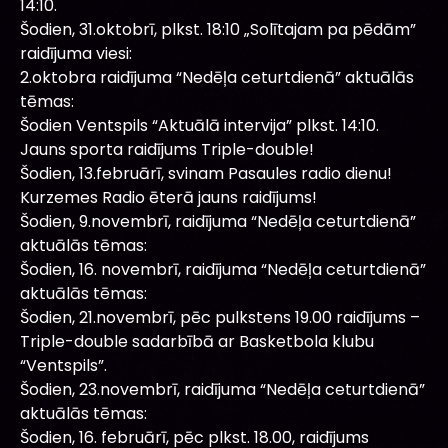
14:10.
Šodien, 31.oktobrī, plkst. 18:10 „Solītajam pa pēdām”
raidījuma viesi:
2.oktobra raidījuma “Nedēļa ceturtdienā” aktuālās
tēmas:
Šodien Ventspils “Aktuālā intervija” plkst. 14:10.
Jauns sporta raidījums Triple-double!
Šodien, 13.februārī, svinam Pasaules radio dienu!
Kurzemes Radio ēterā jauns raidījums!
Šodien, 9.novembrī, raidījuma “Nedēļa ceturtdienā”
aktuālās tēmas:
Šodien, 16. novembrī, raidījuma “Nedēļa ceturtdienā”
aktuālās tēmas:
Šodien, 21.novembrī, pēc pulkstens 19.00 raidījums –
Triple-double sadarbībā ar Basketbola klubu
“Ventspils”.
Šodien, 23.novembrī, raidījuma “Nedēļa ceturtdienā”
aktuālās tēmas:
Šodien, 16. februārī, pēc plkst. 18.00, raidījums