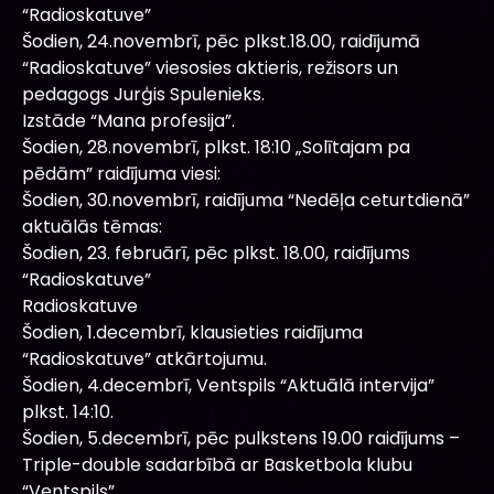
“Radioskatuve”
Šodien, 24.novembrī, pēc plkst.18.00, raidījumā
“Radioskatuve” viesosies aktieris, režisors un
pedagogs Jurģis Spulenieks.
Izstāde “Mana profesija”.
Šodien, 28.novembrī, plkst. 18:10 „Solītajam pa
pēdām” raidījuma viesi:
Šodien, 30.novembrī, raidījuma “Nedēļa ceturtdienā”
aktuālās tēmas:
Šodien, 23. februārī, pēc plkst. 18.00, raidījums
“Radioskatuve”
Radioskatuve
Šodien, 1.decembrī, klausieties raidījuma
“Radioskatuve” atkārtojumu.
Šodien, 4.decembrī, Ventspils “Aktuālā intervija”
plkst. 14:10.
Šodien, 5.decembrī, pēc pulkstens 19.00 raidījums –
Triple-double sadarbībā ar Basketbola klubu
“Ventspils”