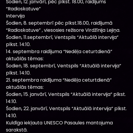
Šodien, 12. janvārī, pēc plkst. 18.00, raidījums
“Radioskatuve”
Intervija
Šodien, 8. septembrī pēc plkst.18.00, raidījumā
“Radioskatuve” , viesosies režisore Virdžīnija Lejiņa.
Šodien, 11.septembrī, Ventspils “Aktuālā intervija”
plkst. 14:10.
14. septembra raidījuma “Nedēļa ceturtdienā”
aktuālās tēmas:
Šodien, 18. septembrī, Ventspils “Aktuālā intervija”
plkst. 14:10.
21. septembra raidījuma “Nedēļa ceturtdienā”
aktuālās tēmas:
Šodien, 15. janvārī, Ventspils “Aktuālā intervija” plkst.
14:10.
Šodien, 22. janvārī, Ventspils “Aktuālā intervija” plkst.
14:10.
Kuldīga iekļauta UNESCO Pasaules mantojuma
sarakstā.