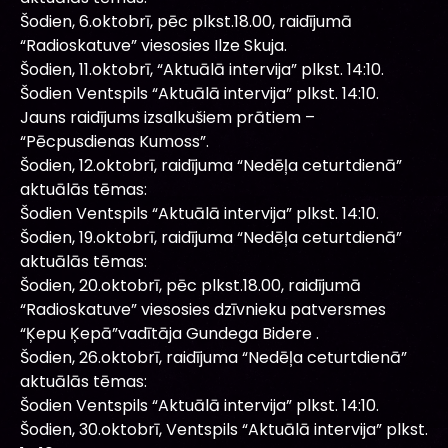
Šodien, 6.oktobrī, pēc plkst.18.00, raidījumā
“Radioskatuve” viesosies Ilze Skuja.
Šodien, 11.oktobrī, “Aktuālā intervija” plkst. 14:10.
Šodien Ventspils “Aktuālā intervija” plkst. 14:10.
Jauns raidījums izsalkušiem prātiem –
“Pēcpusdienas Kumoss”.
Šodien, 12.oktobrī, raidījuma “Nedēļa ceturtdienā”
aktuālās tēmas:
Šodien Ventspils “Aktuālā intervija” plkst. 14:10.
Šodien, 19.oktobrī, raidījuma “Nedēļa ceturtdienā”
aktuālās tēmas:
Šodien, 20.oktobrī, pēc plkst.18.00, raidījumā
“Radioskatuve” viesosies dzīvnieku patversmes
“Ķepu Ķepā”vadītāja Gundega Bidere .
Šodien, 26.oktobrī, raidījuma “Nedēļa ceturtdienā”
aktuālās tēmas:
Šodien Ventspils “Aktuālā intervija” plkst. 14:10.
Šodien, 30.oktobrī, Ventspils “Aktuālā intervija” plkst.