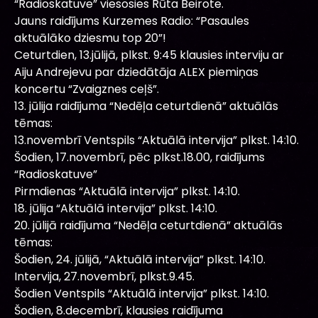
“Radioskatuve” viesosies Rūta Beirote.
Jauns raidījums Kurzemes Radio: “Pasaules
aktuālāko dziesmu top 20”!
Ceturtdien, 13.jūlijā, plkst. 9:45 klausies interviju ar
Aiju Andrejevu par dziedātāja ALEX piemiņas
koncertu “Zvaigznes ceļš”.
13. jūlija raidījuma “Nedēļa ceturtdienā” aktuālās
tēmas:
13.novembrī Ventspils “Aktuālā intervija” plkst. 14:10.
Šodien, 17.novembrī, pēc plkst.18.00, raidījums
“Radioskatuve”
Pirmdienas “Aktuālā intervija” plkst. 14:10.
18. jūlija “Aktuālā intervija” plkst. 14:10.
20. jūlijā raidījuma “Nedēļa ceturtdienā” aktuālās
tēmas:
Šodien, 24. jūlijā, “Aktuālā intervija” plkst. 14:10.
Intervija, 27.novembrī, plkst.9.45.
Šodien Ventspils “Aktuālā intervija” plkst. 14:10.
Šodien, 8.decembrī, klausies raidījuma