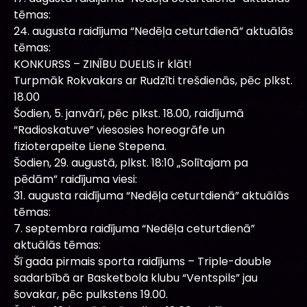
tēmas:
24. augusta raidījuma “Nedēļa ceturtdienā” aktuālās
tēmas:
KONKURSS – ZINĪBU DUELIS ir klāt!
Turpmāk Rokvakars ar Rudzīti trešdienās, pēc plkst.
18.00
Šodien, 5. janvārī, pēc plkst. 18.00, raidījumā
“Radioskatuve” viesosies horeogrāfe un
fizioterapeite Liene Stepena.
Šodien, 29. augustā, plkst. 18:10 „Solītajam pa
pēdām” raidījuma viesi:
31. augusta raidījuma “Nedēļa ceturtdienā” aktuālās
tēmas:
7. septembra raidījuma “Nedēļa ceturtdienā”
aktuālās tēmas:
Šī gada pirmais sporta raidījums – Triple-double
sadarbībā ar Basketbola klubu “Ventspils” jau
šovakar, pēc pulkstens 19.00.