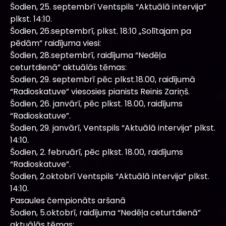
Šodien, 25. septembrī Ventspils “Aktuālā intervija”
plkst. 14:10.
Šodien, 26.septembrī, plkst. 18:10 „Solītajam pa
pēdām” raidījuma viesi:
Šodien, 28.septembrī, raidījuma “Nedēļa
ceturtdienā” aktuālās tēmas:
Šodien, 29. septembrī pēc plkst.18.00, raidījumā
“Radioskatuve” viesosies pianists Reinis Zariņš.
Šodien, 26. janvārī, pēc plkst. 18.00, raidījums
“Radioskatuve”.
Šodien, 29. janvārī, Ventspils “Aktuālā intervija” plkst.
14:10.
Šodien, 2. februārī, pēc plkst. 18.00, raidījums
“Radioskatuve”.
Šodien, 2.oktobrī Ventspils “Aktuālā intervija” plkst.
14:10.
Pasaules čempionāts aršanā
Šodien, 5.oktobrī, raidījuma “Nedēļa ceturtdienā”
aktuālās tēmas: