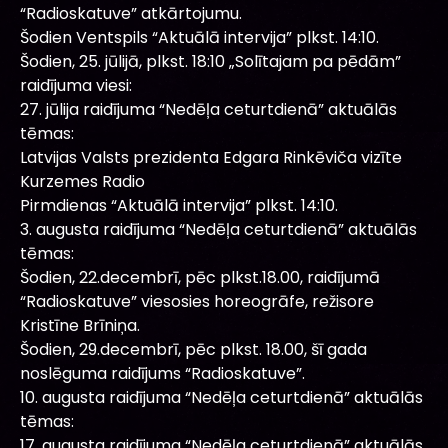
“Radioskatuve” atkārtojumu.
Šodien Ventspils “Aktuālā intervija” plkst. 14:10.
Šodien, 25. jūlijā, plkst. 18:10 „Solītajam pa pēdām”
raidījuma viesi:
27. jūlija raidījuma “Nedēļa ceturtdienā” aktuālās
tēmas:
Latvijas Valsts prezidenta Edgara Rinkēviča vizīte
Kurzemes Radio
Pirmdienas “Aktuālā intervija” plkst. 14:10.
3. augusta raidījuma “Nedēļa ceturtdienā” aktuālās
tēmas:
Šodien, 22.decembrī, pēc plkst.18.00, raidījumā
“Radioskatuve” viesosies horeogrāfe, režisore
Kristīne Brīniņa.
Šodien, 29.decembrī, pēc plkst. 18.00, šī gada
noslēguma raidījums “Radioskatuve”.
10. augusta raidījuma “Nedēļa ceturtdienā” aktuālās
tēmas:
17. augusta raidījuma “Nedēļa ceturtdienā” aktuālās