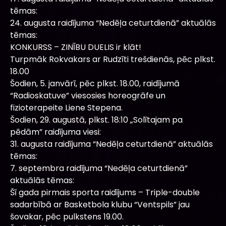
tēmas:
24. augusta raidījuma “Nedēļa ceturtdienā” aktuālās
tēmas:
KONKURSS – ZINĪBU DUELIS ir klāt!
Turpmāk Rokvakars ar Rudzīti trešdienās, pēc plkst.
18.00
Šodien, 5. janvārī, pēc plkst. 18.00, raidījumā
“Radioskatuve” viesosies horeogrāfe un
fizioterapeite Liene Stepena.
Šodien, 29. augustā, plkst. 18:10 „Solītajam pa
pēdām” raidījuma viesi:
31. augusta raidījuma “Nedēļa ceturtdienā” aktuālās
tēmas:
7. septembra raidījuma “Nedēļa ceturtdienā”
aktuālās tēmas:
Šī gada pirmais sporta raidījums – Triple-double
sadarbībā ar Basketbola klubu “Ventspils” jau
šovakar, pēc pulkstens 19.00.