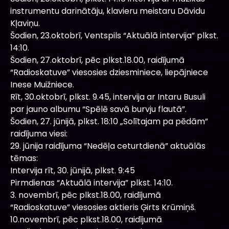
instrumentu darinātāju, klavieru meistaru Dāvidu
Kļaviņu.
Šodien, 23.oktobrī, Ventspils “Aktuālā intervija” plkst.
14:10.
Šodien, 27.oktobrī, pēc plkst.18.00, raidījumā
“Radioskatuve” viesosies dziesminiece, liepājniece
Inese Muižniece.
Rīt, 30.oktobrī, plkst. 9.45, intervija ar Intaru Busuli
par jauno albumu “Spēlē savā burvju flautā”.
Šodien, 27. jūnijā, plkst. 18:10 „Solītajam pa pēdām”
raidījuma viesi:
29. jūnija raidījuma “Nedēļa ceturtdienā” aktuālās
tēmas:
Intervija rīt, 30. jūnijā, plkst. 9:45
Pirmdienas “Aktuālā intervija” plkst. 14:10.
3. novembrī, pēc plkst.18.00, raidījumā
“Radioskatuve” viesosies aktieris Ģirts Krūmiņš.
10.novembrī, pēc plkst.18.00, raidījumā