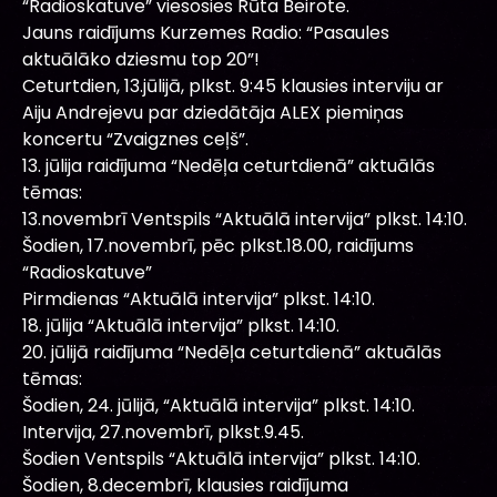
“Radioskatuve” viesosies Rūta Beirote.
Jauns raidījums Kurzemes Radio: “Pasaules
aktuālāko dziesmu top 20”!
Ceturtdien, 13.jūlijā, plkst. 9:45 klausies interviju ar
Aiju Andrejevu par dziedātāja ALEX piemiņas
koncertu “Zvaigznes ceļš”.
13. jūlija raidījuma “Nedēļa ceturtdienā” aktuālās
tēmas:
13.novembrī Ventspils “Aktuālā intervija” plkst. 14:10.
Šodien, 17.novembrī, pēc plkst.18.00, raidījums
“Radioskatuve”
Pirmdienas “Aktuālā intervija” plkst. 14:10.
18. jūlija “Aktuālā intervija” plkst. 14:10.
20. jūlijā raidījuma “Nedēļa ceturtdienā” aktuālās
tēmas:
Šodien, 24. jūlijā, “Aktuālā intervija” plkst. 14:10.
Intervija, 27.novembrī, plkst.9.45.
Šodien Ventspils “Aktuālā intervija” plkst. 14:10.
Šodien, 8.decembrī, klausies raidījuma