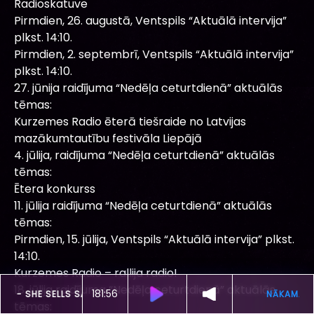
Radioskatuve
Pirmdien, 26. augustā, Ventspils “Aktuālā intervija”
plkst. 14:10.
Pirmdien, 2. septembrī, Ventspils “Aktuālā intervija”
plkst. 14:10.
27. jūnija raidījuma “Nedēļa ceturtdienā” aktuālās
tēmas:
Kurzemes Radio ēterā tiešraide no Latvijas
mazākumtautību festivāla Liepājā
4. jūlija, raidījuma “Nedēļa ceturtdienā” aktuālās
tēmas:
Ētera konkurss
11. jūlija raidījuma “Nedēļa ceturtdienā” aktuālās
tēmas:
Pirmdien, 15. jūlija, Ventspils “Aktuālā intervija” plkst.
14:10.
Kurzemes Radio – rallija radio!
18. jūlija raidījuma “Nedēļa ceturtdienā” aktuālās
181:51
ŠOBRĪD SKAN
THE CULT -
SHE SELLS SANCTUARY
tēmas: