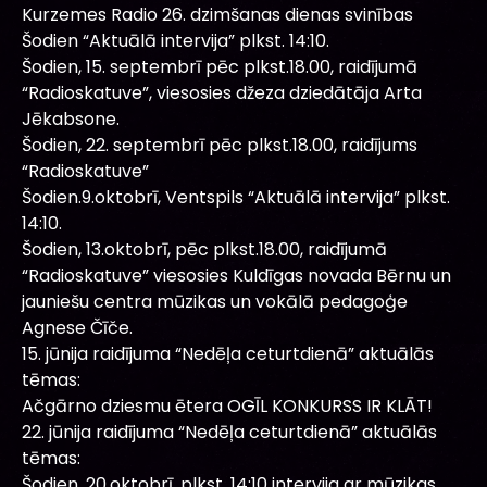
Kurzemes Radio 26. dzimšanas dienas svinības
Šodien “Aktuālā intervija” plkst. 14:10.
Šodien, 15. septembrī pēc plkst.18.00, raidījumā
“Radioskatuve”, viesosies džeza dziedātāja Arta
Jēkabsone.
Šodien, 22. septembrī pēc plkst.18.00, raidījums
“Radioskatuve”
Šodien.9.oktobrī, Ventspils “Aktuālā intervija” plkst.
14:10.
Šodien, 13.oktobrī, pēc plkst.18.00, raidījumā
“Radioskatuve” viesosies Kuldīgas novada Bērnu un
jauniešu centra mūzikas un vokālā pedagoģe
Agnese Čīče.
15. jūnija raidījuma “Nedēļa ceturtdienā” aktuālās
tēmas:
Ačgārno dziesmu ētera OGĪL KONKURSS IR KLĀT!
22. jūnija raidījuma “Nedēļa ceturtdienā” aktuālās
tēmas:
Šodien, 20.oktobrī, plkst. 14:10 intervija ar mūzikas