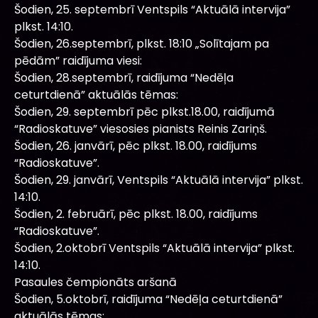
Šodien, 25. septembrī Ventspils “Aktuālā intervija”
plkst. 14:10.
Šodien, 26.septembrī, plkst. 18:10 „Solītajam pa
pēdām” raidījuma viesi:
Šodien, 28.septembrī, raidījuma “Nedēļa
ceturtdienā” aktuālās tēmas:
Šodien, 29. septembrī pēc plkst.18.00, raidījumā
“Radioskatuve” viesosies pianists Reinis Zariņš.
Šodien, 26. janvārī, pēc plkst. 18.00, raidījums
“Radioskatuve”.
Šodien, 29. janvārī, Ventspils “Aktuālā intervija” plkst.
14:10.
Šodien, 2. februārī, pēc plkst. 18.00, raidījums
“Radioskatuve”.
Šodien, 2.oktobrī Ventspils “Aktuālā intervija” plkst.
14:10.
Pasaules čempionāts aršanā
Šodien, 5.oktobrī, raidījuma “Nedēļa ceturtdienā”
aktuālās tēmas: