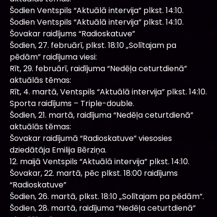
Šodien Ventspils “Aktuālā intervija” plkst. 14:10.
Šodien Ventspils “Aktuālā intervija” plkst. 14:10.
Šovakar raidījums “Radioskatuve”
Šodien, 27. februārī, plkst. 18:10 „Solītajam pa
pēdām” raidījuma viesi:
Rīt, 29. februārī, raidījuma “Nedēļa ceturtdienā”
aktuālās tēmas:
Rīt, 4. martā, Ventspils “Aktuālā intervija” plkst. 14:10.
Sporta raidījums – Triple-double.
Šodien, 21. martā, raidījuma “Nedēļa ceturtdienā”
aktuālās tēmas:
Šovakar raidījumā “Radioskatuve” viesosies
dziedātāja Emilija Bērziņa.
12. maijā Ventspils “Aktuālā intervija” plkst. 14:10.
Šovakar, 22. martā, pēc plkst. 18:00 raidījums
“Radioskatuve”
Šodien, 26. martā, plkst. 18:10 „Solītajam pa pēdām”.
Šodien, 28. martā, raidījuma “Nedēļa ceturtdienā”