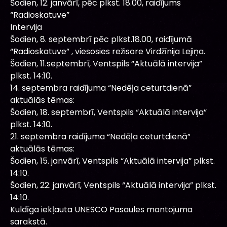
Šodien, 12. janvārī, pēc plkst. 18.00, raidījums
“Radioskatuve”
Intervija
Šodien, 8. septembrī pēc plkst.18.00, raidījumā
“Radioskatuve” , viesosies režisore Virdžīnija Lejiņa.
Šodien, 11.septembrī, Ventspils “Aktuālā intervija”
plkst. 14:10.
14. septembra raidījuma “Nedēļa ceturtdienā”
aktuālās tēmas:
Šodien, 18. septembrī, Ventspils “Aktuālā intervija”
plkst. 14:10.
21. septembra raidījuma “Nedēļa ceturtdienā”
aktuālās tēmas:
Šodien, 15. janvārī, Ventspils “Aktuālā intervija” plkst.
14:10.
Šodien, 22. janvārī, Ventspils “Aktuālā intervija” plkst.
14:10.
Kuldīga iekļauta UNESCO Pasaules mantojuma
sarakstā.