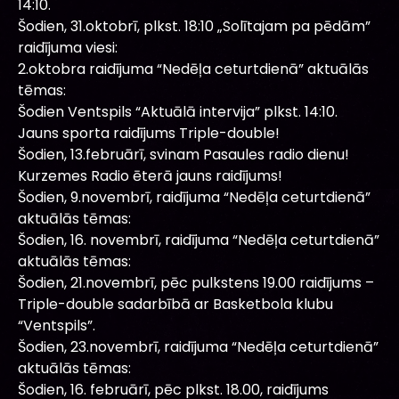
14:10.
Šodien, 31.oktobrī, plkst. 18:10 „Solītajam pa pēdām”
raidījuma viesi:
2.oktobra raidījuma “Nedēļa ceturtdienā” aktuālās
tēmas:
Šodien Ventspils “Aktuālā intervija” plkst. 14:10.
Jauns sporta raidījums Triple-double!
Šodien, 13.februārī, svinam Pasaules radio dienu!
Kurzemes Radio ēterā jauns raidījums!
Šodien, 9.novembrī, raidījuma “Nedēļa ceturtdienā”
aktuālās tēmas:
Šodien, 16. novembrī, raidījuma “Nedēļa ceturtdienā”
aktuālās tēmas:
Šodien, 21.novembrī, pēc pulkstens 19.00 raidījums –
Triple-double sadarbībā ar Basketbola klubu
“Ventspils”.
Šodien, 23.novembrī, raidījuma “Nedēļa ceturtdienā”
aktuālās tēmas:
Šodien, 16. februārī, pēc plkst. 18.00, raidījums