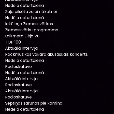
Nedēļa ceturtdienā
Zaļa pilsēta zaļai nākotnei
Nedēļa ceturtdienā
Iekūleņo Ziemassvētkos
Ziemassvētku programma
Laikmeta Déjà Vu
TOP 100
Aktuālā intervija
Rockmūzikas vakara akustiskais koncerts
Nedēļa ceturtdienā
Radioskatuve
Nedēļa ceturtdienā
Aktuālā intervija
Radioskatuve
Aktuālā intervija
Radioskatuve
Septiņas sarunas pie kamīna!
Nedēļa ceturtdienā