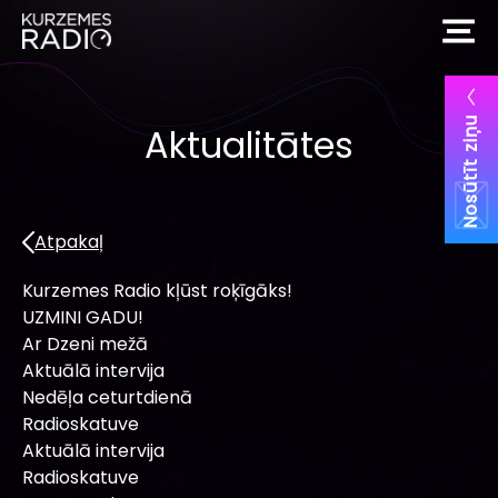
Nosūtīt ziņu
Aktualitātes
Atpakaļ
Kurzemes Radio kļūst roķīgāks!
UZMINI GADU!
Ar Dzeni mežā
Aktuālā intervija
Nedēļa ceturtdienā
Radioskatuve
Aktuālā intervija
Radioskatuve