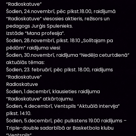
“Radioskatuve”
Šodien, 24.novembrī, pēc plkst.18.00, raidījumā
“Radioskatuve” viesosies aktieris, režisors un
pedagogs Jurģis Spulenieks.
Izstāde “Mana profesija”.
Šodien, 28.novembrī, plkst. 18:10 „Solītajam pa
pēdām” raidījuma viesi:
Šodien, 30.novembrī, raidījuma “Nedēļa ceturtdienā”
aktuālās tēmas:
Šodien, 23. februārī, pēc plkst. 18.00, raidījums
“Radioskatuve”
Radioskatuve
Šodien, 1.decembrī, klausieties raidījuma
“Radioskatuve” atkārtojumu.
Šodien, 4.decembrī, Ventspils “Aktuālā intervija”
plkst. 14:10.
Šodien, 5.decembrī, pēc pulkstens 19.00 raidījums –
Triple-double sadarbībā ar Basketbola klubu
“Ventspils”