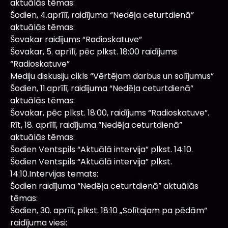
aktuālās tēmas:
Šodien, 4.aprīlī, raidījuma “Nedēļa ceturtdienā”
aktuālās tēmas:
Šovakar raidījums “Radioskatuve”
Šovakar, 5. aprīlī, pēc plkst. 18:00 raidījums
“Radioskatuve”
Mediju diskusiju cikls “Vērtējam darbus un solījumus”
Šodien, 11.aprīlī, raidījuma “Nedēļa ceturtdienā”
aktuālās tēmas:
Šovakar, pēc plkst. 18:00, raidījums “Radioskatuve”.
Rīt, 18. aprīlī, raidījuma “Nedēļa ceturtdienā”
aktuālās tēmas:
Šodien Ventspils “Aktuālā intervija” plkst. 14:10.
Šodien Ventspils “Aktuālā intervija” plkst.
14:10.Intervijas temats:
Šodien raidījuma “Nedēļa ceturtdienā” aktuālās
tēmas:
Šodien, 30. aprīlī, plkst. 18:10 „Solītajam pa pēdām”
raidījuma viesi: