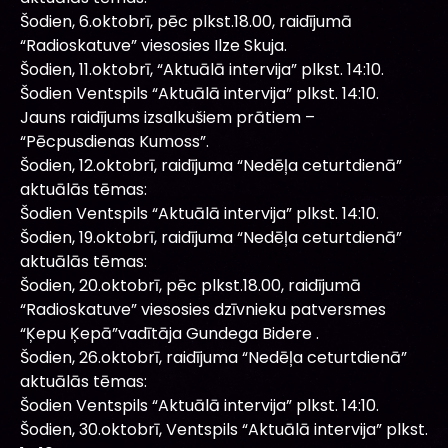
Šodien, 6.oktobrī, pēc plkst.18.00, raidījumā
“Radioskatuve” viesosies Ilze Skuja.
Šodien, 11.oktobrī, “Aktuālā intervija” plkst. 14:10.
Šodien Ventspils “Aktuālā intervija” plkst. 14:10.
Jauns raidījums izsalkušiem prātiem –
“Pēcpusdienas Kumoss”.
Šodien, 12.oktobrī, raidījuma “Nedēļa ceturtdienā”
aktuālās tēmas:
Šodien Ventspils “Aktuālā intervija” plkst. 14:10.
Šodien, 19.oktobrī, raidījuma “Nedēļa ceturtdienā”
aktuālās tēmas:
Šodien, 20.oktobrī, pēc plkst.18.00, raidījumā
“Radioskatuve” viesosies dzīvnieku patversmes
“Ķepu Ķepā”vadītāja Gundega Bidere .
Šodien, 26.oktobrī, raidījuma “Nedēļa ceturtdienā”
aktuālās tēmas:
Šodien Ventspils “Aktuālā intervija” plkst. 14:10.
Šodien, 30.oktobrī, Ventspils “Aktuālā intervija” plkst.