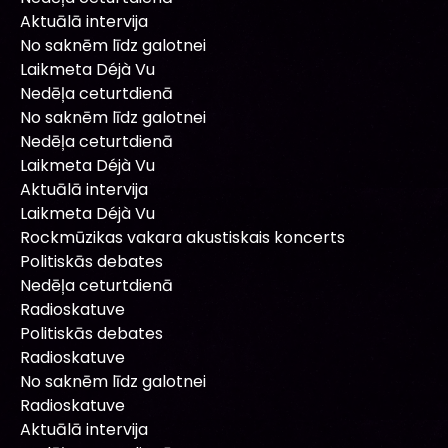
Aktuālā intervija
No saknēm līdz galotnei
Laikmeta Déjà Vu
Nedēļa ceturtdienā
No saknēm līdz galotnei
Nedēļa ceturtdienā
Laikmeta Déjà Vu
Aktuālā intervija
Laikmeta Déjà Vu
Rockmūzikas vakara akustiskais koncerts
Politiskās debates
Nedēļa ceturtdienā
Radioskatuve
Politiskās debates
Radioskatuve
No saknēm līdz galotnei
Radioskatuve
Aktuālā intervija