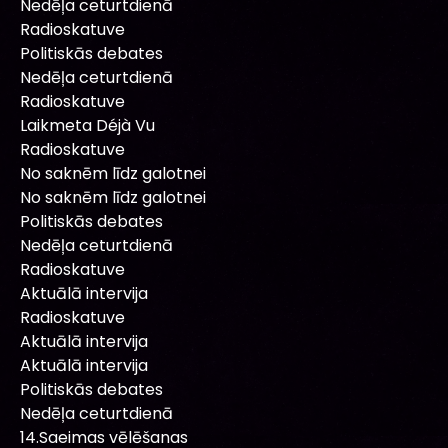
Nedēļa ceturtdienā
Radioskatuve
Politiskās debates
Nedēļa ceturtdienā
Radioskatuve
Laikmeta Déjà Vu
Radioskatuve
No saknēm līdz galotnei
No saknēm līdz galotnei
Politiskās debates
Nedēļa ceturtdienā
Radioskatuve
Aktuālā intervija
Radioskatuve
Aktuālā intervija
Aktuālā intervija
Politiskās debates
Nedēļa ceturtdienā
14.Saeimas vēlēšanas