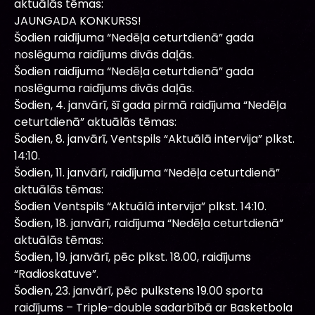
aktuālās tēmas:
JAUNGADA KONKURSS!
Šodien raidījuma “Nedēļa ceturtdienā” gada
noslēguma raidījums divās daļās.
Šodien raidījuma “Nedēļa ceturtdienā” gada
noslēguma raidījums divās daļās.
Šodien, 4. janvārī, šī gada pirmā raidījuma “Nedēļa
ceturtdienā” aktuālās tēmas:
Šodien, 8. janvārī, Ventspils “Aktuālā intervija” plkst.
14:10.
Šodien, 11. janvārī, raidījuma “Nedēļa ceturtdienā”
aktuālās tēmas:
Šodien Ventspils “Aktuālā intervija” plkst. 14:10.
Šodien, 18. janvārī, raidījuma “Nedēļa ceturtdienā”
aktuālās tēmas:
Šodien, 19. janvārī, pēc plkst. 18.00, raidījums
“Radioskatuve”.
Šodien, 23. janvārī, pēc pulkstens 19.00 sporta
raidījums – Triple-double sadarbībā ar Basketbola