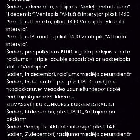
Šodien, 7.decembrī, raidījums “Nedēļa ceturtdienā”.
11.decembrī Ventspils “Aktuālā intervija” plkst. 14:10.
Pirmdien, 11. martā, plkst. 14:10 Ventspils “Aktuālā
intervija”.
Pirmdien, 18. martā, plkst. 14:10 Ventspils “Aktuālā
intervija”.
Šodien, pēc pulkstens 19.00 šī gada pēdējais sporta
raidījums – Triple-double sadarbībā ar Basketbola
klubu “Ventspils”.
Šodien, 14.decembrī, raidījums “Nedēļa ceturtdienā”
Šodien, 15.decembrī, pēc plkst.18.00, raidījumā
“Radioskatuve” viesosies Jauniešu “depo” Ēdolē
vadītāja Agnese Moldovāne.
ZIEMASSVĒTKU KONKURSS KURZEMES RADIO!
Šodien, 19.decembrī, plkst. 18:10 „Solītajam pa
pēdām”
Šodien Ventspils “Aktuālā intervija” plkst. 14:10.
Šodien, 21.decembrī, raidījuma “Nedēļa ceturtdienā”