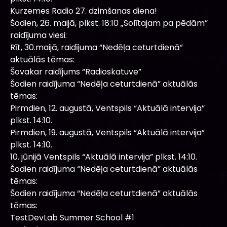
Kurzemes Radio 27. dzimšanas diena!
Šodien, 26. maijā, plkst. 18:10 „Solītajam pa pēdām”
raidījuma viesi:
Rīt, 30.maijā, raidījuma “Nedēļa ceturtdienā”
aktuālās tēmas:
Šovakar raidījums “Radioskatuve”
Šodien raidījuma “Nedēļa ceturtdienā” aktuālās
tēmas:
Pirmdien, 12. augustā, Ventspils “Aktuālā intervija”
plkst. 14:10.
Pirmdien, 19. augustā, Ventspils “Aktuālā intervija”
plkst. 14:10.
10. jūnijā Ventspils “Aktuālā intervija” plkst. 14:10.
Šodien raidījuma “Nedēļa ceturtdienā” aktuālās
tēmas:
Šodien raidījuma “Nedēļa ceturtdienā” aktuālās
tēmas:
TestDevLab Summer School #1