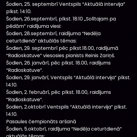
Šodien, 25. septembrī Ventspils “Aktuālā intervija”
plkst. 14:10.
Šodien, 26.septembrī, plkst. 18:10 „Solītajam pa
pēdām” raidījuma viesi:
Šodien, 28.septembrī, raidījuma “Nedēļa
ceturtdienā” aktuālās tēmas:
Šodien, 29. septembrī pēc plkst.18.00, raidījumā
“Radioskatuve” viesosies pianists Reinis Zariņš.
Šodien, 26. janvārī, pēc plkst. 18.00, raidījums
“Radioskatuve”.
Šodien, 29. janvārī, Ventspils “Aktuālā intervija” plkst.
14:10.
Šodien, 2. februārī, pēc plkst. 18.00, raidījums
“Radioskatuve”.
Šodien, 2.oktobrī Ventspils “Aktuālā intervija” plkst.
14:10.
Pasaules čempionāts aršanā
Šodien, 5.oktobrī, raidījuma “Nedēļa ceturtdienā”
aktuālās tēmas: