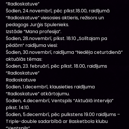
“Radioskatuve”
Šodien, 24.novembrī, pēc plkst.18.00, raidījumā
“Radioskatuve” viesosies aktieris, režisors un
pedagogs Jurģis Spulenieks.
Izstāde “Mana profesija”.
Šodien, 28.novembrī, plkst. 18:10 „Solītajam pa
pēdām” raidījuma viesi:
Šodien, 30.novembrī, raidījuma “Nedēļa ceturtdienā”
aktuālās tēmas:
Šodien, 23. februārī, pēc plkst. 18.00, raidījums
“Radioskatuve”
Radioskatuve
Šodien, 1.decembrī, klausieties raidījuma
“Radioskatuve” atkārtojumu.
Šodien, 4.decembrī, Ventspils “Aktuālā intervija”
plkst. 14:10.
Šodien, 5.decembrī, pēc pulkstens 19.00 raidījums –
Triple-double sadarbībā ar Basketbola klubu
“Ventspils”