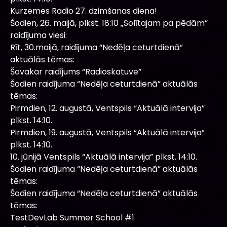
Kurzemes Radio 27. dzimšanas diena!
Šodien, 26. maijā, plkst. 18:10 „Solītajam pa pēdām”
raidījuma viesi:
Rīt, 30.maijā, raidījuma “Nedēļa ceturtdienā”
aktuālās tēmas:
Šovakar raidījums “Radioskatuve”
Šodien raidījuma “Nedēļa ceturtdienā” aktuālās
tēmas:
Pirmdien, 12. augustā, Ventspils “Aktuālā intervija”
plkst. 14:10.
Pirmdien, 19. augustā, Ventspils “Aktuālā intervija”
plkst. 14:10.
10. jūnijā Ventspils “Aktuālā intervija” plkst. 14:10.
Šodien raidījuma “Nedēļa ceturtdienā” aktuālās
tēmas:
Šodien raidījuma “Nedēļa ceturtdienā” aktuālās
tēmas:
TestDevLab Summer School #1