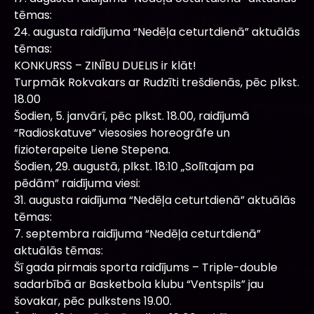
tēmas:
24. augusta raidījuma “Nedēļa ceturtdienā” aktuālās
tēmas:
KONKURSS – ZINĪBU DUELIS ir klāt!
Turpmāk Rokvakars ar Rudzīti trešdienās, pēc plkst.
18.00
Šodien, 5. janvārī, pēc plkst. 18.00, raidījumā
“Radioskatuve” viesosies horeogrāfe un
fizioterapeite Liene Stepena.
Šodien, 29. augustā, plkst. 18:10 „Solītajam pa
pēdām” raidījuma viesi:
31. augusta raidījuma “Nedēļa ceturtdienā” aktuālās
tēmas:
7. septembra raidījuma “Nedēļa ceturtdienā”
aktuālās tēmas:
Šī gada pirmais sporta raidījums – Triple-double
sadarbībā ar Basketbola klubu “Ventspils” jau
šovakar, pēc pulkstens 19.00.