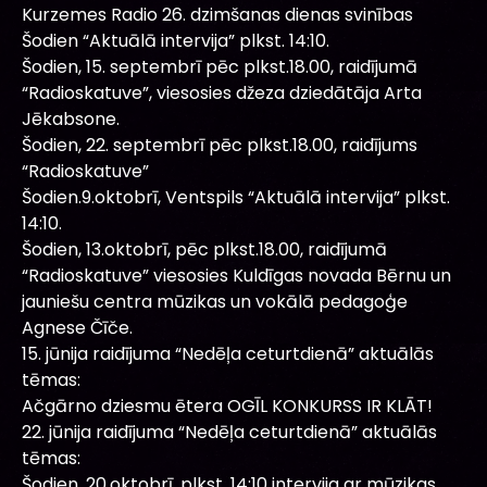
Kurzemes Radio 26. dzimšanas dienas svinības
Šodien “Aktuālā intervija” plkst. 14:10.
Šodien, 15. septembrī pēc plkst.18.00, raidījumā
“Radioskatuve”, viesosies džeza dziedātāja Arta
Jēkabsone.
Šodien, 22. septembrī pēc plkst.18.00, raidījums
“Radioskatuve”
Šodien.9.oktobrī, Ventspils “Aktuālā intervija” plkst.
14:10.
Šodien, 13.oktobrī, pēc plkst.18.00, raidījumā
“Radioskatuve” viesosies Kuldīgas novada Bērnu un
jauniešu centra mūzikas un vokālā pedagoģe
Agnese Čīče.
15. jūnija raidījuma “Nedēļa ceturtdienā” aktuālās
tēmas:
Ačgārno dziesmu ētera OGĪL KONKURSS IR KLĀT!
22. jūnija raidījuma “Nedēļa ceturtdienā” aktuālās
tēmas:
Šodien, 20.oktobrī, plkst. 14:10 intervija ar mūzikas