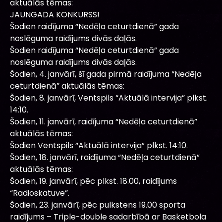
aktuālās tēmas:
JAUNGADA KONKURSS!
Šodien raidījuma “Nedēļa ceturtdienā” gada
noslēguma raidījums divās daļās.
Šodien raidījuma “Nedēļa ceturtdienā” gada
noslēguma raidījums divās daļās.
Šodien, 4. janvārī, šī gada pirmā raidījuma “Nedēļa
ceturtdienā” aktuālās tēmas:
Šodien, 8. janvārī, Ventspils “Aktuālā intervija” plkst.
14:10.
Šodien, 11. janvārī, raidījuma “Nedēļa ceturtdienā”
aktuālās tēmas:
Šodien Ventspils “Aktuālā intervija” plkst. 14:10.
Šodien, 18. janvārī, raidījuma “Nedēļa ceturtdienā”
aktuālās tēmas:
Šodien, 19. janvārī, pēc plkst. 18.00, raidījums
“Radioskatuve”.
Šodien, 23. janvārī, pēc pulkstens 19.00 sporta
raidījums – Triple-double sadarbībā ar Basketbola