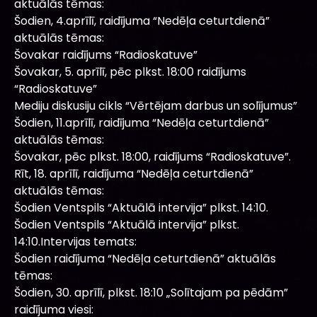
aktuālās tēmas:
Šodien, 4.aprīlī, raidījuma “Nedēļa ceturtdienā”
aktuālās tēmas:
Šovakar raidījums “Radioskatuve”
Šovakar, 5. aprīlī, pēc plkst. 18:00 raidījums
“Radioskatuve”
Mediju diskusiju cikls “Vērtējam darbus un solījumus”
Šodien, 11.aprīlī, raidījuma “Nedēļa ceturtdienā”
aktuālās tēmas:
Šovakar, pēc plkst. 18:00, raidījums “Radioskatuve”.
Rīt, 18. aprīlī, raidījuma “Nedēļa ceturtdienā”
aktuālās tēmas:
Šodien Ventspils “Aktuālā intervija” plkst. 14:10.
Šodien Ventspils “Aktuālā intervija” plkst.
14:10.Intervijas temats:
Šodien raidījuma “Nedēļa ceturtdienā” aktuālās
tēmas:
Šodien, 30. aprīlī, plkst. 18:10 „Solītajam pa pēdām”
raidījuma viesi: