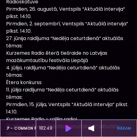
Radioskatuve
Pirmdien, 26. augustā, Ventspils “Aktuālā intervija”
plkst. 14:10.
Pirmdien, 2. septembrī, Ventspils “Aktuālā intervija”
plkst. 14:10.
27. jūnija raidījuma “Nedēļa ceturtdienā” aktuālās
tēmas:
Kurzemes Radio ēterā tiešraide no Latvijas
mazākumtautību festivāla Liepājā
4. jūlija, raidījuma “Nedēļa ceturtdienā” aktuālās
tēmas:
Ētera konkurss
11. jūlija raidījuma “Nedēļa ceturtdienā” aktuālās
tēmas:
Pirmdien, 15. jūlija, Ventspils “Aktuālā intervija” plkst.
14:10.
Kurzemes Radio – rallija radio!
18. jūlija raidījuma “Nedēļa ceturtdienā” aktuālās
182:45
ŠOBRĪD SKAN
PULP -
COMMON PEOPLE
tēmas: