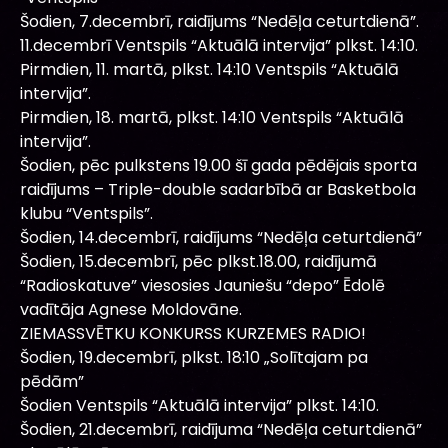
Šodien, 7.decembrī, raidījums “Nedēļa ceturtdienā”.
11.decembrī Ventspils “Aktuālā intervija” plkst. 14:10.
Pirmdien, 11. martā, plkst. 14:10 Ventspils “Aktuālā
intervija”.
Pirmdien, 18. martā, plkst. 14:10 Ventspils “Aktuālā
intervija”.
Šodien, pēc pulkstens 19.00 šī gada pēdējais sporta
raidījums – Triple-double sadarbībā ar Basketbola
klubu “Ventspils”.
Šodien, 14.decembrī, raidījums “Nedēļa ceturtdienā”
Šodien, 15.decembrī, pēc plkst.18.00, raidījumā
“Radioskatuve” viesosies Jauniešu “depo” Ēdolē
vadītāja Agnese Moldovāne.
ZIEMASSVĒTKU KONKURSS KURZEMES RADIO!
Šodien, 19.decembrī, plkst. 18:10 „Solītajam pa
pēdām”
Šodien Ventspils “Aktuālā intervija” plkst. 14:10.
Šodien, 21.decembrī, raidījuma “Nedēļa ceturtdienā”