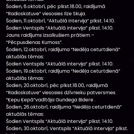
Šodien, 6.oktobrī, pēc plkst.18.00, raidījumā
“Radioskatuve” viesosies Ilze Skuja.
Šodien, 11.oktobrī, “Aktuālā intervija” plkst. 14:10.
Šodien Ventspils “Aktuālā intervija” plkst. 14:10.
Jauns raidījums izsalkušiem prātiem –
“Pēcpusdienas Kumoss”.
Šodien, 12.oktobrī, raidījuma “Nedēļa ceturtdienā”
aktuālās tēmas:
Šodien Ventspils “Aktuālā intervija” plkst. 14:10.
Šodien, 19.oktobrī, raidījuma “Nedēļa ceturtdienā”
aktuālās tēmas:
Šodien, 20.oktobrī, pēc plkst.18.00, raidījumā
“Radioskatuve” viesosies dzīvnieku patversmes
“Ķepu Ķepā”vadītāja Gundega Bidere .
Šodien, 26.oktobrī, raidījuma “Nedēļa ceturtdienā”
aktuālās tēmas:
Šodien Ventspils “Aktuālā intervija” plkst. 14:10.
Šodien, 30.oktobrī, Ventspils “Aktuālā intervija” plkst.