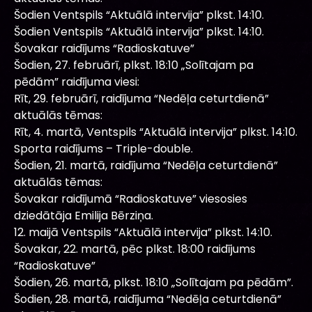
Šodien Ventspils “Aktuālā intervija” plkst. 14:10.
Šodien Ventspils “Aktuālā intervija” plkst. 14:10.
Šovakar raidījums “Radioskatuve”
Šodien, 27. februārī, plkst. 18:10 „Solītajam pa
pēdām” raidījuma viesi:
Rīt, 29. februārī, raidījuma “Nedēļa ceturtdienā”
aktuālās tēmas:
Rīt, 4. martā, Ventspils “Aktuālā intervija” plkst. 14:10.
Sporta raidījums – Triple-double.
Šodien, 21. martā, raidījuma “Nedēļa ceturtdienā”
aktuālās tēmas:
Šovakar raidījumā “Radioskatuve” viesosies
dziedātāja Emilija Bērziņa.
12. maijā Ventspils “Aktuālā intervija” plkst. 14:10.
Šovakar, 22. martā, pēc plkst. 18:00 raidījums
“Radioskatuve”
Šodien, 26. martā, plkst. 18:10 „Solītajam pa pēdām”.
Šodien, 28. martā, raidījuma “Nedēļa ceturtdienā”