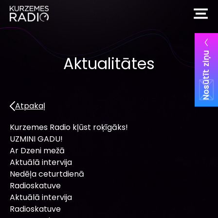
Nosūtīt ziņu
Aktualitātes
Atpakaļ
Kurzemes Radio kļūst roķīgāks!
UZMINI GADU!
Ar Dzeni mežā
Aktuālā intervija
Nedēļa ceturtdienā
Radioskatuve
Aktuālā intervija
Radioskatuve