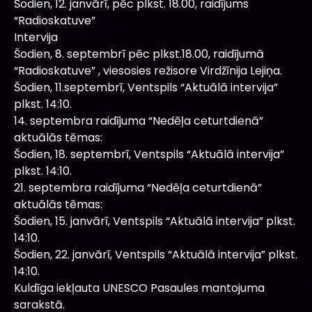
Šodien, 12. janvārī, pēc plkst. 18.00, raidījums
“Radioskatuve”
Intervija
Šodien, 8. septembrī pēc plkst.18.00, raidījumā
“Radioskatuve” , viesosies režisore Virdžīnija Lejiņa.
Šodien, 11.septembrī, Ventspils “Aktuālā intervija”
plkst. 14:10.
14. septembra raidījuma “Nedēļa ceturtdienā”
aktuālās tēmas:
Šodien, 18. septembrī, Ventspils “Aktuālā intervija”
plkst. 14:10.
21. septembra raidījuma “Nedēļa ceturtdienā”
aktuālās tēmas:
Šodien, 15. janvārī, Ventspils “Aktuālā intervija” plkst.
14:10.
Šodien, 22. janvārī, Ventspils “Aktuālā intervija” plkst.
14:10.
Kuldīga iekļauta UNESCO Pasaules mantojuma
sarakstā.