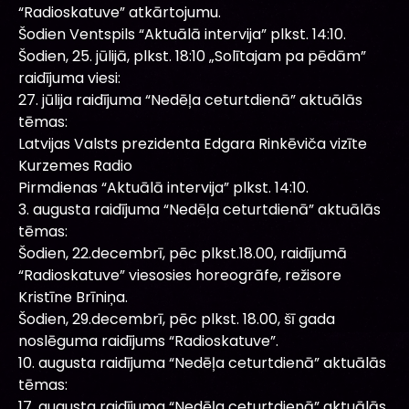
“Radioskatuve” atkārtojumu.
Šodien Ventspils “Aktuālā intervija” plkst. 14:10.
Šodien, 25. jūlijā, plkst. 18:10 „Solītajam pa pēdām”
raidījuma viesi:
27. jūlija raidījuma “Nedēļa ceturtdienā” aktuālās
tēmas:
Latvijas Valsts prezidenta Edgara Rinkēviča vizīte
Kurzemes Radio
Pirmdienas “Aktuālā intervija” plkst. 14:10.
3. augusta raidījuma “Nedēļa ceturtdienā” aktuālās
tēmas:
Šodien, 22.decembrī, pēc plkst.18.00, raidījumā
“Radioskatuve” viesosies horeogrāfe, režisore
Kristīne Brīniņa.
Šodien, 29.decembrī, pēc plkst. 18.00, šī gada
noslēguma raidījums “Radioskatuve”.
10. augusta raidījuma “Nedēļa ceturtdienā” aktuālās
tēmas:
17. augusta raidījuma “Nedēļa ceturtdienā” aktuālās