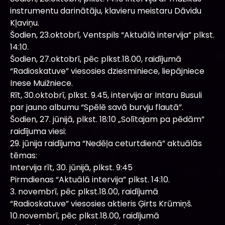
instrumentu darinātāju, klavieru meistaru Dāvidu
Kļaviņu.
Šodien, 23.oktobrī, Ventspils “Aktuālā intervija” plkst.
14:10.
Šodien, 27.oktobrī, pēc plkst.18.00, raidījumā
“Radioskatuve” viesosies dziesminiece, liepājniece
Inese Muižniece.
Rīt, 30.oktobrī, plkst. 9.45, intervija ar Intaru Busuli
par jauno albumu “Spēlē savā burvju flautā”.
Šodien, 27. jūnijā, plkst. 18:10 „Solītajam pa pēdām”
raidījuma viesi:
29. jūnija raidījuma “Nedēļa ceturtdienā” aktuālās
tēmas:
Intervija rīt, 30. jūnijā, plkst. 9:45
Pirmdienas “Aktuālā intervija” plkst. 14:10.
3. novembrī, pēc plkst.18.00, raidījumā
“Radioskatuve” viesosies aktieris Ģirts Krūmiņš.
10.novembrī, pēc plkst.18.00, raidījumā