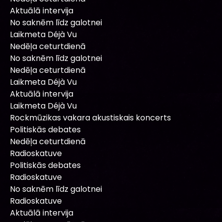
Aktuālā intervija
No saknēm līdz galotnei
Laikmeta Déjà Vu
Nedēļa ceturtdienā
No saknēm līdz galotnei
Nedēļa ceturtdienā
Laikmeta Déjà Vu
Aktuālā intervija
Laikmeta Déjà Vu
Rockmūzikas vakara akustiskais koncerts
Politiskās debates
Nedēļa ceturtdienā
Radioskatuve
Politiskās debates
Radioskatuve
No saknēm līdz galotnei
Radioskatuve
Aktuālā intervija