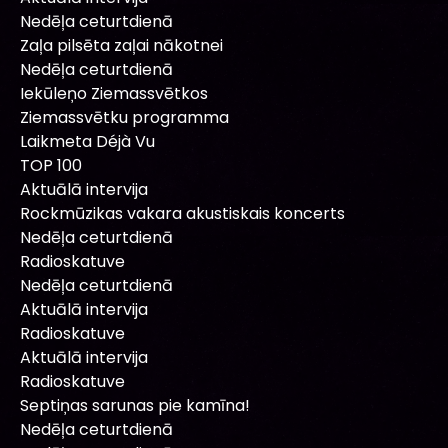
Nedēļa ceturtdienā
Zaļa pilsēta zaļai nākotnei
Nedēļa ceturtdienā
Iekūleņo Ziemassvētkos
Ziemassvētku programma
Laikmeta Déjà Vu
TOP 100
Aktuālā intervija
Rockmūzikas vakara akustiskais koncerts
Nedēļa ceturtdienā
Radioskatuve
Nedēļa ceturtdienā
Aktuālā intervija
Radioskatuve
Aktuālā intervija
Radioskatuve
Septiņas sarunas pie kamīna!
Nedēļa ceturtdienā