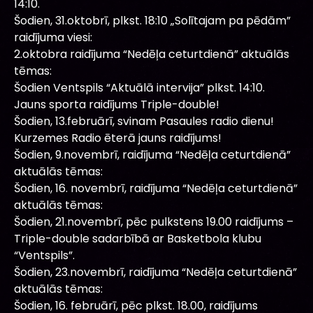
14:10.
Šodien, 31.oktobrī, plkst. 18:10 „Solītajam pa pēdām”
raidījuma viesi:
2.oktobra raidījuma “Nedēļa ceturtdienā” aktuālās
tēmas:
Šodien Ventspils “Aktuālā intervija” plkst. 14:10.
Jauns sporta raidījums Triple-double!
Šodien, 13.februārī, svinam Pasaules radio dienu!
Kurzemes Radio ēterā jauns raidījums!
Šodien, 9.novembrī, raidījuma “Nedēļa ceturtdienā”
aktuālās tēmas:
Šodien, 16. novembrī, raidījuma “Nedēļa ceturtdienā”
aktuālās tēmas:
Šodien, 21.novembrī, pēc pulkstens 19.00 raidījums –
Triple-double sadarbībā ar Basketbola klubu
“Ventspils”.
Šodien, 23.novembrī, raidījuma “Nedēļa ceturtdienā”
aktuālās tēmas:
Šodien, 16. februārī, pēc plkst. 18.00, raidījums