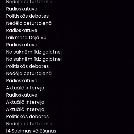
Nedēļa ceturtdienā
Radioskatuve
Politiskās debates
Nedēļa ceturtdienā
Radioskatuve
Laikmeta Déjà Vu
Radioskatuve
No saknēm līdz galotnei
No saknēm līdz galotnei
Politiskās debates
Nedēļa ceturtdienā
Radioskatuve
Aktuālā intervija
Radioskatuve
Aktuālā intervija
Aktuālā intervija
Politiskās debates
Nedēļa ceturtdienā
14.Saeimas vēlēšanas