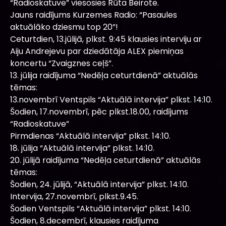
“Radioskatuve” viesosies Rūta Beirote.
Jauns raidījums Kurzemes Radio: “Pasaules
aktuālāko dziesmu top 20”!
Ceturtdien, 13.jūlijā, plkst. 9:45 klausies interviju ar
Aiju Andrejevu par dziedātāja ALEX piemiņas
koncertu “Zvaigznes ceļš”.
13. jūlija raidījuma “Nedēļa ceturtdienā” aktuālās
tēmas:
13.novembrī Ventspils “Aktuālā intervija” plkst. 14:10.
Šodien, 17.novembrī, pēc plkst.18.00, raidījums
“Radioskatuve”
Pirmdienas “Aktuālā intervija” plkst. 14:10.
18. jūlija “Aktuālā intervija” plkst. 14:10.
20. jūlijā raidījuma “Nedēļa ceturtdienā” aktuālās
tēmas:
Šodien, 24. jūlijā, “Aktuālā intervija” plkst. 14:10.
Intervija, 27.novembrī, plkst.9.45.
Šodien Ventspils “Aktuālā intervija” plkst. 14:10.
Šodien, 8.decembrī, klausies raidījuma