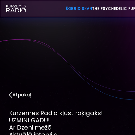
ŠOBRĪD SKAN
THE PSYCHEDELIC FU
Atpakaļ
Kurzemes Radio kļūst roķīgāks!
UZMINI GADU!
Ar Dzeni mežā
Aktuālā intervija