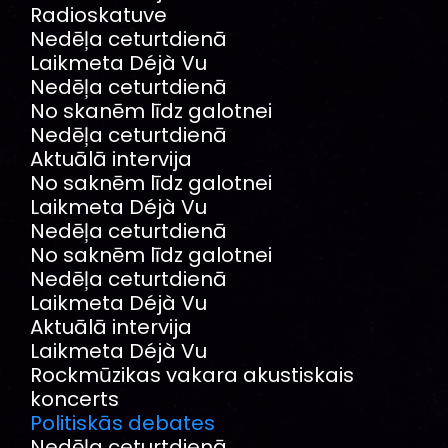
Radioskatuve
Nedēļa ceturtdienā
Laikmeta Déjà Vu
Nedēļa ceturtdienā
No skanēm līdz galotnei
Nedēļa ceturtdienā
Aktuālā intervija
No saknēm līdz galotnei
Laikmeta Déjà Vu
Nedēļa ceturtdienā
No saknēm līdz galotnei
Nedēļa ceturtdienā
Laikmeta Déjà Vu
Aktuālā intervija
Laikmeta Déjà Vu
Rockmūzikas vakara akustiskais
koncerts
Politiskās debates
Nedēļa ceturtdienā