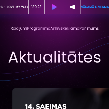
180:26
RS -
LOVE MY WAY
NĀKAMĀ DZIESMA
Raidījumi
Programma
Arhīvs
Reklāma
Par mums
Aktualitātes