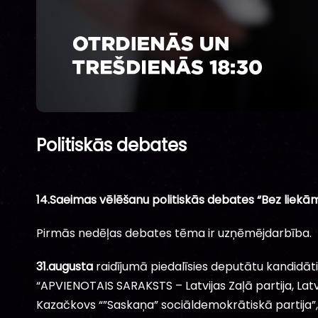
Politiskās debates
14.Saeimas vēlēšanu politiskās debates “Bez liekām 
Pirmās nedēļas debates tēma ir uzņēmējdarbība.
31.augusta
raidījumā piedalīsies deputātu kandidāt
“APVIENOTAIS SARAKSTS – Latvijas Zaļā partija, Latv
Kazačkovs “”Saskaņa” sociāldemokrātiskā partija”, A