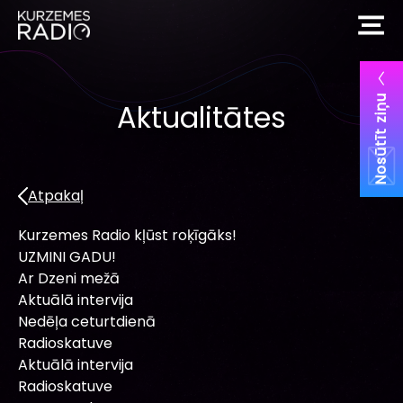
Nosūtīt ziņu
Aktualitātes
Atpakaļ
Kurzemes Radio kļūst roķīgāks!
UZMINI GADU!
Ar Dzeni mežā
Aktuālā intervija
Nedēļa ceturtdienā
Radioskatuve
Aktuālā intervija
Radioskatuve