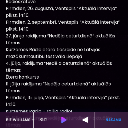
Radioskatuve
Pirmdien, 26. augustā, Ventspils “Aktuālā intervija”
plkst. 14:10.
Pirmdien, 2. septembrī, Ventspils “Aktuālā intervija”
plkst. 14:10.
27. jūnija raidījuma “Nedēļa ceturtdienā” aktuālās
tēmas:
Kurzemes Radio ēterā tiešraide no Latvijas
mazākumtautību festivāla Liepājā
4. jūlija, raidījuma “Nedēļa ceturtdienā” aktuālās
tēmas:
Ētera konkurss
11. jūlija raidījuma “Nedēļa ceturtdienā” aktuālās
tēmas:
Pirmdien, 15. jūlija, Ventspils “Aktuālā intervija” plkst.
14:10.
Kurzemes Radio – rallija radio!
18. jūlija raidījuma “Nedēļa ceturtdienā” aktuālās
181:08
ŠOBRĪD SKAN
ROBBIE WILLIAMS -
RADIO
tēmas: