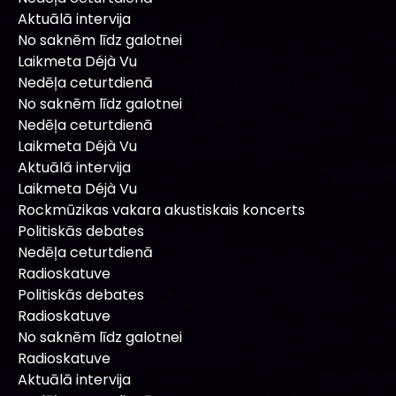
Aktuālā intervija
No saknēm līdz galotnei
Laikmeta Déjà Vu
Nedēļa ceturtdienā
No saknēm līdz galotnei
Nedēļa ceturtdienā
Laikmeta Déjà Vu
Aktuālā intervija
Laikmeta Déjà Vu
Rockmūzikas vakara akustiskais koncerts
Politiskās debates
Nedēļa ceturtdienā
Radioskatuve
Politiskās debates
Radioskatuve
No saknēm līdz galotnei
Radioskatuve
Aktuālā intervija