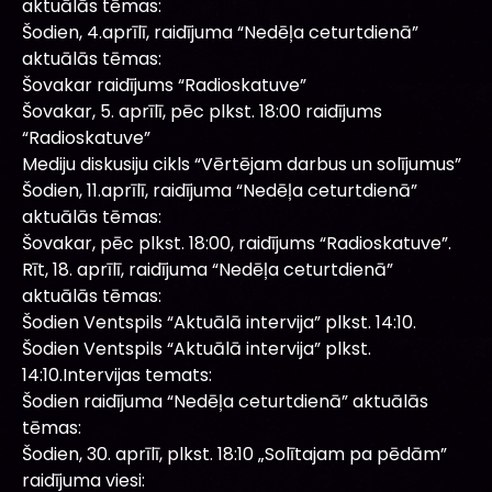
aktuālās tēmas:
Šodien, 4.aprīlī, raidījuma “Nedēļa ceturtdienā”
aktuālās tēmas:
Šovakar raidījums “Radioskatuve”
Šovakar, 5. aprīlī, pēc plkst. 18:00 raidījums
“Radioskatuve”
Mediju diskusiju cikls “Vērtējam darbus un solījumus”
Šodien, 11.aprīlī, raidījuma “Nedēļa ceturtdienā”
aktuālās tēmas:
Šovakar, pēc plkst. 18:00, raidījums “Radioskatuve”.
Rīt, 18. aprīlī, raidījuma “Nedēļa ceturtdienā”
aktuālās tēmas:
Šodien Ventspils “Aktuālā intervija” plkst. 14:10.
Šodien Ventspils “Aktuālā intervija” plkst.
14:10.Intervijas temats:
Šodien raidījuma “Nedēļa ceturtdienā” aktuālās
tēmas:
Šodien, 30. aprīlī, plkst. 18:10 „Solītajam pa pēdām”
raidījuma viesi: