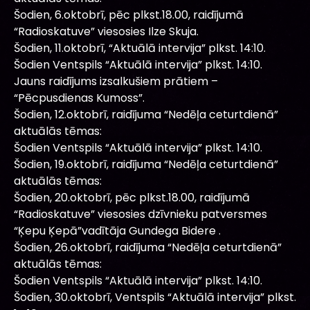
Šodien, 6.oktobrī, pēc plkst.18.00, raidījumā
“Radioskatuve” viesosies Ilze Skuja.
Šodien, 11.oktobrī, “Aktuālā intervija” plkst. 14:10.
Šodien Ventspils “Aktuālā intervija” plkst. 14:10.
Jauns raidījums izsalkušiem prātiem –
“Pēcpusdienas Kumoss”.
Šodien, 12.oktobrī, raidījuma “Nedēļa ceturtdienā”
aktuālās tēmas:
Šodien Ventspils “Aktuālā intervija” plkst. 14:10.
Šodien, 19.oktobrī, raidījuma “Nedēļa ceturtdienā”
aktuālās tēmas:
Šodien, 20.oktobrī, pēc plkst.18.00, raidījumā
“Radioskatuve” viesosies dzīvnieku patversmes
“Ķepu Ķepā”vadītāja Gundega Bidere .
Šodien, 26.oktobrī, raidījuma “Nedēļa ceturtdienā”
aktuālās tēmas:
Šodien Ventspils “Aktuālā intervija” plkst. 14:10.
Šodien, 30.oktobrī, Ventspils “Aktuālā intervija” plkst.