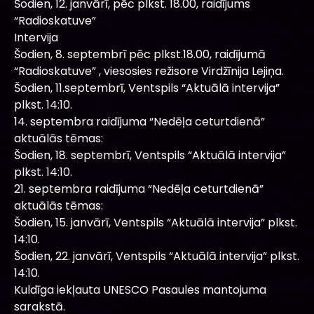
Šodien, 12. janvārī, pēc plkst. 18.00, raidījums
“Radioskatuve”
Intervija
Šodien, 8. septembrī pēc plkst.18.00, raidījumā
“Radioskatuve” , viesosies režisore Virdžīnija Lejiņa.
Šodien, 11.septembrī, Ventspils “Aktuālā intervija”
plkst. 14:10.
14. septembra raidījuma “Nedēļa ceturtdienā”
aktuālās tēmas:
Šodien, 18. septembrī, Ventspils “Aktuālā intervija”
plkst. 14:10.
21. septembra raidījuma “Nedēļa ceturtdienā”
aktuālās tēmas:
Šodien, 15. janvārī, Ventspils “Aktuālā intervija” plkst.
14:10.
Šodien, 22. janvārī, Ventspils “Aktuālā intervija” plkst.
14:10.
Kuldīga iekļauta UNESCO Pasaules mantojuma
sarakstā.