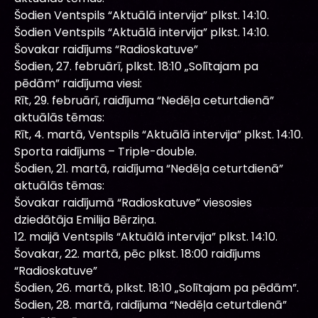
Šodien Ventspils “Aktuālā intervija” plkst. 14:10.
Šodien Ventspils “Aktuālā intervija” plkst. 14:10.
Šovakar raidījums “Radioskatuve”
Šodien, 27. februārī, plkst. 18:10 „Solītajam pa
pēdām” raidījuma viesi:
Rīt, 29. februārī, raidījuma “Nedēļa ceturtdienā”
aktuālās tēmas:
Rīt, 4. martā, Ventspils “Aktuālā intervija” plkst. 14:10.
Sporta raidījums – Triple-double.
Šodien, 21. martā, raidījuma “Nedēļa ceturtdienā”
aktuālās tēmas:
Šovakar raidījumā “Radioskatuve” viesosies
dziedātāja Emilija Bērziņa.
12. maijā Ventspils “Aktuālā intervija” plkst. 14:10.
Šovakar, 22. martā, pēc plkst. 18:00 raidījums
“Radioskatuve”
Šodien, 26. martā, plkst. 18:10 „Solītajam pa pēdām”.
Šodien, 28. martā, raidījuma “Nedēļa ceturtdienā”