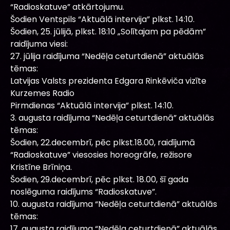
“Radioskatuve” atkārtojumu.
Šodien Ventspils “Aktuālā intervija” plkst. 14:10.
Šodien, 25. jūlijā, plkst. 18:10 „Solītajam pa pēdām”
raidījuma viesi:
27. jūlija raidījuma “Nedēļa ceturtdienā” aktuālās
tēmas:
Latvijas Valsts prezidenta Edgara Rinkēviča vizīte
Kurzemes Radio
Pirmdienas “Aktuālā intervija” plkst. 14:10.
3. augusta raidījuma “Nedēļa ceturtdienā” aktuālās
tēmas:
Šodien, 22.decembrī, pēc plkst.18.00, raidījumā
“Radioskatuve” viesosies horeogrāfe, režisore
Kristīne Brīniņa.
Šodien, 29.decembrī, pēc plkst. 18.00, šī gada
noslēguma raidījums “Radioskatuve”.
10. augusta raidījuma “Nedēļa ceturtdienā” aktuālās
tēmas:
17. augusta raidījuma “Nedēļa ceturtdienā” aktuālās