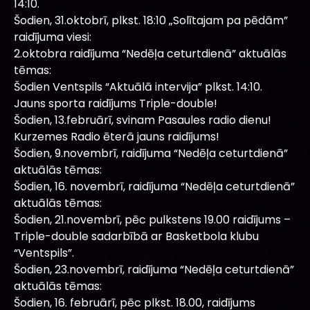
14:10.
Šodien, 31.oktobrī, plkst. 18:10 „Solītajam pa pēdām”
raidījuma viesi:
2.oktobra raidījuma “Nedēļa ceturtdienā” aktuālās
tēmas:
Šodien Ventspils “Aktuālā intervija” plkst. 14:10.
Jauns sporta raidījums Triple-double!
Šodien, 13.februārī, svinam Pasaules radio dienu!
Kurzemes Radio ēterā jauns raidījums!
Šodien, 9.novembrī, raidījuma “Nedēļa ceturtdienā”
aktuālās tēmas:
Šodien, 16. novembrī, raidījuma “Nedēļa ceturtdienā”
aktuālās tēmas:
Šodien, 21.novembrī, pēc pulkstens 19.00 raidījums –
Triple-double sadarbībā ar Basketbola klubu
“Ventspils”.
Šodien, 23.novembrī, raidījuma “Nedēļa ceturtdienā”
aktuālās tēmas:
Šodien, 16. februārī, pēc plkst. 18.00, raidījums