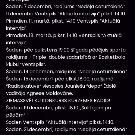
Šodien, 7.decembrī, raidījums “Nedēļa ceturtdienā”.
11.decembrī Ventspils “Aktuālā intervija” plkst. 14:10.
Pirmdien, 11. martā, plkst. 14:10 Ventspils “Aktuālā
intervija”.
Pirmdien, 18. martā, plkst. 14:10 Ventspils “Aktuālā
intervija”.
Šodien, pēc pulkstens 19.00 šī gada pēdējais sporta
raidījums – Triple-double sadarbībā ar Basketbola
klubu “Ventspils”.
Šodien, 14.decembrī, raidījums “Nedēļa ceturtdienā”
Šodien, 15.decembrī, pēc plkst.18.00, raidījumā
“Radioskatuve” viesosies Jauniešu “depo” Ēdolē
vadītāja Agnese Moldovāne.
ZIEMASSVĒTKU KONKURSS KURZEMES RADIO!
Šodien, 19.decembrī, plkst. 18:10 „Solītajam pa
pēdām”
Šodien Ventspils “Aktuālā intervija” plkst. 14:10.
Šodien, 21.decembrī, raidījuma “Nedēļa ceturtdienā”