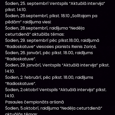
Šodien, 25. septembrī Ventspils “Aktuālā intervija”
plkst. 14:10.
Šodien, 26.septembrī, plkst. 18:10 „Solītajam pa
pēdām” raidījuma viesi:
Šodien, 28.septembrī, raidījuma “Nedēļa
ceturtdienā” aktuālās tēmas:
Šodien, 29. septembrī pēc plkst.18.00, raidījumā
“Radioskatuve” viesosies pianists Reinis Zariņš.
Šodien, 26. janvārī, pēc plkst. 18.00, raidījums
“Radioskatuve”.
Šodien, 29. janvārī, Ventspils “Aktuālā intervija” plkst.
14:10.
Šodien, 2. februārī, pēc plkst. 18.00, raidījums
“Radioskatuve”.
Šodien, 2.oktobrī Ventspils “Aktuālā intervija” plkst.
14:10.
Pasaules čempionāts aršanā
Šodien, 5.oktobrī, raidījuma “Nedēļa ceturtdienā”
aktuālās tēmas: