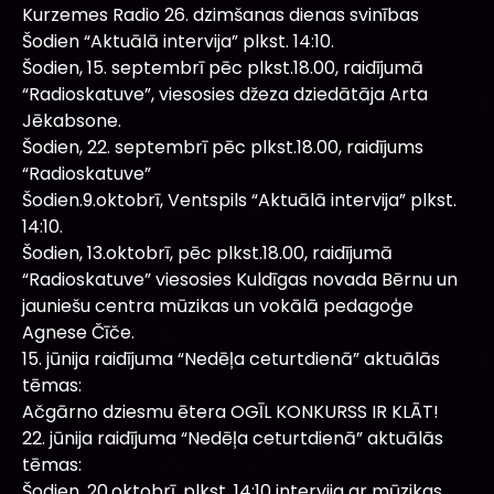
Kurzemes Radio 26. dzimšanas dienas svinības
Šodien “Aktuālā intervija” plkst. 14:10.
Šodien, 15. septembrī pēc plkst.18.00, raidījumā
“Radioskatuve”, viesosies džeza dziedātāja Arta
Jēkabsone.
Šodien, 22. septembrī pēc plkst.18.00, raidījums
“Radioskatuve”
Šodien.9.oktobrī, Ventspils “Aktuālā intervija” plkst.
14:10.
Šodien, 13.oktobrī, pēc plkst.18.00, raidījumā
“Radioskatuve” viesosies Kuldīgas novada Bērnu un
jauniešu centra mūzikas un vokālā pedagoģe
Agnese Čīče.
15. jūnija raidījuma “Nedēļa ceturtdienā” aktuālās
tēmas:
Ačgārno dziesmu ētera OGĪL KONKURSS IR KLĀT!
22. jūnija raidījuma “Nedēļa ceturtdienā” aktuālās
tēmas:
Šodien, 20.oktobrī, plkst. 14:10 intervija ar mūzikas