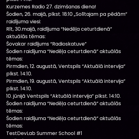
Kurzemes Radio 27. dzimšanas diena!
Šodien, 26. maijā, plkst. 18:10 „Solītajam pa pēdām”
raidījuma viesi:
Rīt, 30.maijā, raidījuma “Nedēļa ceturtdienā”
aktuālās tēmas:
Šovakar raidījums “Radioskatuve”
Šodien raidījuma “Nedēļa ceturtdienā” aktuālās
tēmas:
Pirmdien, 12. augustā, Ventspils “Aktuālā intervija”
plkst. 14:10.
Pirmdien, 19. augustā, Ventspils “Aktuālā intervija”
plkst. 14:10.
10. jūnijā Ventspils “Aktuālā intervija” plkst. 14:10.
Šodien raidījuma “Nedēļa ceturtdienā” aktuālās
tēmas:
Šodien raidījuma “Nedēļa ceturtdienā” aktuālās
tēmas:
TestDevLab Summer School #1