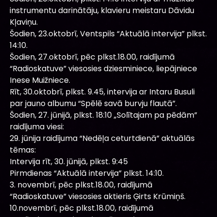
instrumentu darinātāju, klavieru meistaru Dāvidu
Kļaviņu.
Šodien, 23.oktobrī, Ventspils “Aktuālā intervija” plkst.
14:10.
Šodien, 27.oktobrī, pēc plkst.18.00, raidījumā
“Radioskatuve” viesosies dziesminiece, liepājniece
Inese Muižniece.
Rīt, 30.oktobrī, plkst. 9.45, intervija ar Intaru Busuli
par jauno albumu “Spēlē savā burvju flautā”.
Šodien, 27. jūnijā, plkst. 18:10 „Solītajam pa pēdām”
raidījuma viesi:
29. jūnija raidījuma “Nedēļa ceturtdienā” aktuālās
tēmas:
Intervija rīt, 30. jūnijā, plkst. 9:45
Pirmdienas “Aktuālā intervija” plkst. 14:10.
3. novembrī, pēc plkst.18.00, raidījumā
“Radioskatuve” viesosies aktieris Ģirts Krūmiņš.
10.novembrī, pēc plkst.18.00, raidījumā