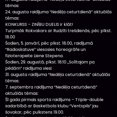
tēmas:
24. augusta raidījuma “Nedēļa ceturtdienā” aktuālās
tēmas:
KONKURSS – ZINĪBU DUELIS ir klāt!
Turpmāk Rokvakars ar Rudzīti trešdienās, pēc plkst.
18.00
Šodien, 5. janvārī, pēc plkst. 18.00, raidījumā
“Radioskatuve” viesosies horeogrāfe un
fizioterapeite Liene Stepena.
Šodien, 29. augustā, plkst. 18:10 „Solītajam pa
pēdām” raidījuma viesi:
31. augusta raidījuma “Nedēļa ceturtdienā” aktuālās
tēmas:
7. septembra raidījuma “Nedēļa ceturtdienā”
aktuālās tēmas:
Šī gada pirmais sporta raidījums – Triple-double
sadarbībā ar Basketbola klubu “Ventspils” jau
šovakar, pēc pulkstens 19.00.