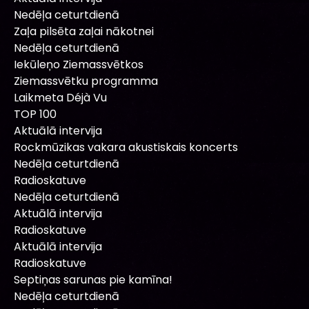
Nedēļa ceturtdienā
Zaļa pilsēta zaļai nākotnei
Nedēļa ceturtdienā
Iekūleņo Ziemassvētkos
Ziemassvētku programma
Laikmeta Déjà Vu
TOP 100
Aktuālā intervija
Rockmūzikas vakara akustiskais koncerts
Nedēļa ceturtdienā
Radioskatuve
Nedēļa ceturtdienā
Aktuālā intervija
Radioskatuve
Aktuālā intervija
Radioskatuve
Septiņas sarunas pie kamīna!
Nedēļa ceturtdienā