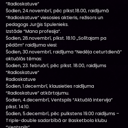
“Radioskatuve”
Šodien, 24.novembrī, pēc plkst.18.00, raidījumā
“Radioskatuve” viesosies aktieris, režisors un
pedagogs Jurģis Spulenieks.
Izstāde “Mana profesija”.
Šodien, 28.novembrī, plkst. 18:10 „Solītajam pa
pēdām” raidījuma viesi:
Šodien, 30.novembrī, raidījuma “Nedēļa ceturtdienā”
aktuālās tēmas:
Šodien, 23. februārī, pēc plkst. 18.00, raidījums
“Radioskatuve”
Radioskatuve
Šodien, 1.decembrī, klausieties raidījuma
“Radioskatuve” atkārtojumu.
Šodien, 4.decembrī, Ventspils “Aktuālā intervija”
plkst. 14:10.
Šodien, 5.decembrī, pēc pulkstens 19.00 raidījums –
Triple-double sadarbībā ar Basketbola klubu
“Ventspils”