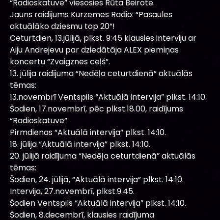
“Radioskatuve” viesosies Rūta Beirote.
Jauns raidījums Kurzemes Radio: “Pasaules
aktuālāko dziesmu top 20”!
Ceturtdien, 13.jūlijā, plkst. 9:45 klausies interviju ar
Aiju Andrejevu par dziedātāja ALEX piemiņas
koncertu “Zvaigznes ceļš”.
13. jūlija raidījuma “Nedēļa ceturtdienā” aktuālās
tēmas:
13.novembrī Ventspils “Aktuālā intervija” plkst. 14:10.
Šodien, 17.novembrī, pēc plkst.18.00, raidījums
“Radioskatuve”
Pirmdienas “Aktuālā intervija” plkst. 14:10.
18. jūlija “Aktuālā intervija” plkst. 14:10.
20. jūlijā raidījuma “Nedēļa ceturtdienā” aktuālās
tēmas:
Šodien, 24. jūlijā, “Aktuālā intervija” plkst. 14:10.
Intervija, 27.novembrī, plkst.9.45.
Šodien Ventspils “Aktuālā intervija” plkst. 14:10.
Šodien, 8.decembrī, klausies raidījuma