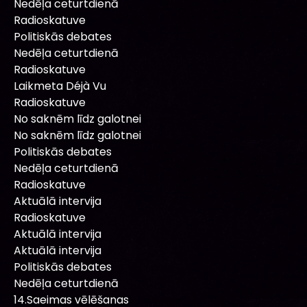
Nedēļa ceturtdienā
Radioskatuve
Politiskās debates
Nedēļa ceturtdienā
Radioskatuve
Laikmeta Déjà Vu
Radioskatuve
No saknēm līdz galotnei
No saknēm līdz galotnei
Politiskās debates
Nedēļa ceturtdienā
Radioskatuve
Aktuālā intervija
Radioskatuve
Aktuālā intervija
Aktuālā intervija
Politiskās debates
Nedēļa ceturtdienā
14.Saeimas vēlēšanas