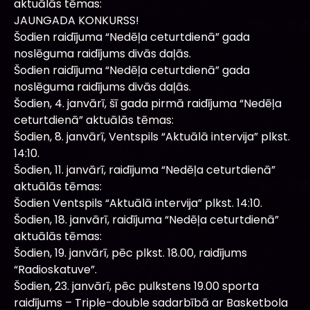
aktuālās tēmas:
JAUNGADA KONKURSS!
Šodien raidījuma “Nedēļa ceturtdienā” gada
noslēguma raidījums divās daļās.
Šodien raidījuma “Nedēļa ceturtdienā” gada
noslēguma raidījums divās daļās.
Šodien, 4. janvārī, šī gada pirmā raidījuma “Nedēļa
ceturtdienā” aktuālās tēmas:
Šodien, 8. janvārī, Ventspils “Aktuālā intervija” plkst.
14:10.
Šodien, 11. janvārī, raidījuma “Nedēļa ceturtdienā”
aktuālās tēmas:
Šodien Ventspils “Aktuālā intervija” plkst. 14:10.
Šodien, 18. janvārī, raidījuma “Nedēļa ceturtdienā”
aktuālās tēmas:
Šodien, 19. janvārī, pēc plkst. 18.00, raidījums
“Radioskatuve”.
Šodien, 23. janvārī, pēc pulkstens 19.00 sporta
raidījums – Triple-double sadarbībā ar Basketbola