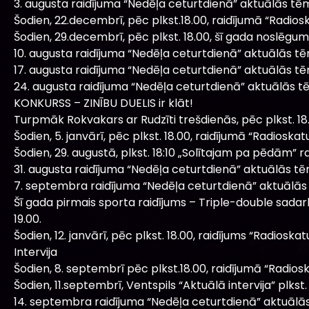
3. augusta raidījuma “Nedēļa ceturtdienā” aktuālās tē
Šodien, 22.decembrī, pēc plkst.18.00, raidījumā “Radiosk
Šodien, 29.decembrī, pēc plkst. 18.00, šī gada noslēgum
10. augusta raidījuma “Nedēļa ceturtdienā” aktuālās t
17. augusta raidījuma “Nedēļa ceturtdienā” aktuālās t
24. augusta raidījuma “Nedēļa ceturtdienā” aktuālās t
KONKURSS – ZINĪBU DUELIS ir klāt!
Turpmāk Rokvakars ar Rudzīti trešdienās, pēc plkst. 18
Šodien, 5. janvārī, pēc plkst. 18.00, raidījumā “Radiosk
Šodien, 29. augustā, plkst. 18:10 „Solītajam pa pēdām” ra
31. augusta raidījuma “Nedēļa ceturtdienā” aktuālās t
7. septembra raidījuma “Nedēļa ceturtdienā” aktuālās
Šī gada pirmais sporta raidījums – Triple-double sadar
19.00.
Šodien, 12. janvārī, pēc plkst. 18.00, raidījums “Radioska
Intervija
Šodien, 8. septembrī pēc plkst.18.00, raidījumā “Radioskat
Šodien, 11.septembrī, Ventspils “Aktuālā intervija” plkst. 
14. septembra raidījuma “Nedēļa ceturtdienā” aktuālā