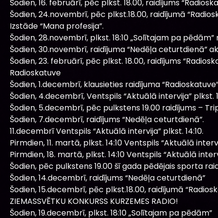
Šodien, 16. februārī, pēc plkst. 18.00, raidījums “Radiosk
Šodien, 24.novembrī, pēc plkst.18.00, raidījumā “Radiosk
Izstāde “Mana profesija”.
Šodien, 28.novembrī, plkst. 18:10 „Solītajam pa pēdām” r
Šodien, 30.novembrī, raidījuma “Nedēļa ceturtdienā” a
Šodien, 23. februārī, pēc plkst. 18.00, raidījums “Radios
Radioskatuve
Šodien, 1.decembrī, klausieties raidījuma “Radioskatuve
Šodien, 4.decembrī, Ventspils “Aktuālā intervija” plkst. 1
Šodien, 5.decembrī, pēc pulkstens 19.00 raidījums – Tr
Šodien, 7.decembrī, raidījums “Nedēļa ceturtdienā”.
11.decembrī Ventspils “Aktuālā intervija” plkst. 14:10.
Pirmdien, 11. martā, plkst. 14:10 Ventspils “Aktuālā intervi
Pirmdien, 18. martā, plkst. 14:10 Ventspils “Aktuālā interv
Šodien, pēc pulkstens 19.00 šī gada pēdējais sporta ra
Šodien, 14.decembrī, raidījums “Nedēļa ceturtdienā”
Šodien, 15.decembrī, pēc plkst.18.00, raidījumā “Radio
ZIEMASSVĒTKU KONKURSS KURZEMES RADIO!
Šodien, 19.decembrī, plkst. 18:10 „Solītajam pa pēdām”