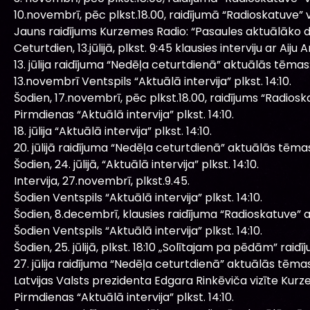
10.novembrī, pēc plkst.18.00, raidījumā “Radioskatuve” v
Jauns raidījums Kurzemes Radio: “Pasaules aktuālāko d
Ceturtdien, 13.jūlijā, plkst. 9:45 klausies interviju ar A
13. jūlija raidījuma “Nedēļa ceturtdienā” aktuālās tēmas
13.novembrī Ventspils “Aktuālā intervija” plkst. 14:10.
Šodien, 17.novembrī, pēc plkst.18.00, raidījums “Radios
Pirmdienas “Aktuālā intervija” plkst. 14:10.
18. jūlija “Aktuālā intervija” plkst. 14:10.
20. jūlijā raidījuma “Nedēļa ceturtdienā” aktuālās tēma
Šodien, 24. jūlijā, “Aktuālā intervija” plkst. 14:10.
Intervija, 27.novembrī, plkst.9.45.
Šodien Ventspils “Aktuālā intervija” plkst. 14:10.
Šodien, 8.decembrī, klausies raidījuma “Radioskatuve” 
Šodien Ventspils “Aktuālā intervija” plkst. 14:10.
Šodien, 25. jūlijā, plkst. 18:10 „Solītajam pa pēdām” raidīj
27. jūlija raidījuma “Nedēļa ceturtdienā” aktuālās tēmas
Latvijas Valsts prezidenta Edgara Rinkēviča vizīte Kur
Pirmdienas “Aktuālā intervija” plkst. 14:10.