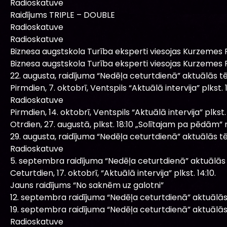
Radioskatuve
Raidījums TRIPLE – DOUBLE
Radioskatuve
Radioskatuve
Biznesa augstskola Turība eksperti viesojas Kurzemes R
Biznesa augstskola Turība eksperti viesojas Kurzemes R
22. augusta, raidījuma “Nedēļa ceturtdienā” aktuālās t
Pirmdien, 7. oktobrī, Ventspils “Aktuālā intervija” plkst. 1
Radioskatuve
Pirmdien, 14. oktobrī, Ventspils “Aktuālā intervija” plkst. 
Otrdien, 27. augustā, plkst. 18:10 „Solītajam pa pēdām” r
29. augusta, raidījuma “Nedēļa ceturtdienā” aktuālās t
Radioskatuve
5. septembra raidījuma “Nedēļa ceturtdienā” aktuālās
Ceturtdien, 17. oktobrī, “Aktuālā intervija” plkst. 14:10.
Jauns raidījums “No saknēm uz galotni”
12. septembra raidījuma “Nedēļa ceturtdienā” aktuālā
19. septembra raidījuma “Nedēļa ceturtdienā” aktuālā
Radioskatuve