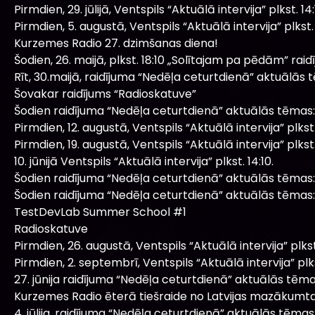
Pirmdien, 29. jūlijā, Ventspils “Aktuālā intervija” plkst. 14:
Pirmdien, 5. augustā, Ventspils “Aktuālā intervija” plkst. 
Kurzemes Radio 27. dzimšanas diena!
Šodien, 26. maijā, plkst. 18:10 „Solītajam pa pēdām” raidī
Rīt, 30.maijā, raidījuma “Nedēļa ceturtdienā” aktuālās 
Šovakar raidījums “Radioskatuve”
Šodien raidījuma “Nedēļa ceturtdienā” aktuālās tēmas:
Pirmdien, 12. augustā, Ventspils “Aktuālā intervija” plkst.
Pirmdien, 19. augustā, Ventspils “Aktuālā intervija” plkst.
10. jūnijā Ventspils “Aktuālā intervija” plkst. 14:10.
Šodien raidījuma “Nedēļa ceturtdienā” aktuālās tēmas:
Šodien raidījuma “Nedēļa ceturtdienā” aktuālās tēmas:
TestDevLab Summer School #1
Radioskatuve
Pirmdien, 26. augustā, Ventspils “Aktuālā intervija” plkst.
Pirmdien, 2. septembrī, Ventspils “Aktuālā intervija” plkst
27. jūnija raidījuma “Nedēļa ceturtdienā” aktuālās tēma
Kurzemes Radio ēterā tiešraide no Latvijas mazākumtau
4. jūlija, raidījuma “Nedēļa ceturtdienā” aktuālās tēmas