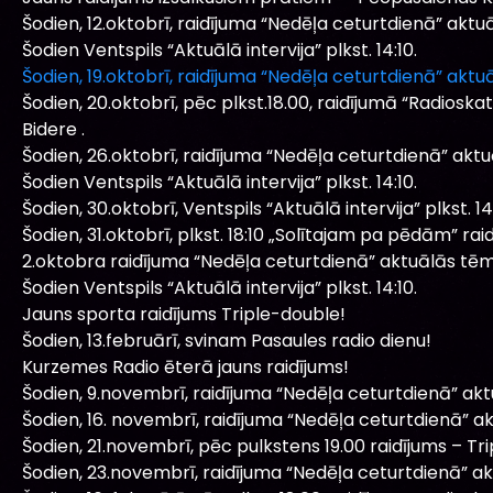
Šodien, 12.oktobrī, raidījuma “Nedēļa ceturtdienā” aktu
Šodien Ventspils “Aktuālā intervija” plkst. 14:10.
Šodien, 19.oktobrī, raidījuma “Nedēļa ceturtdienā” aktu
Šodien, 20.oktobrī, pēc plkst.18.00, raidījumā “Radio
Bidere .
Šodien, 26.oktobrī, raidījuma “Nedēļa ceturtdienā” akt
Šodien Ventspils “Aktuālā intervija” plkst. 14:10.
Šodien, 30.oktobrī, Ventspils “Aktuālā intervija” plkst. 14:
Šodien, 31.oktobrī, plkst. 18:10 „Solītajam pa pēdām” raid
2.oktobra raidījuma “Nedēļa ceturtdienā” aktuālās tēm
Šodien Ventspils “Aktuālā intervija” plkst. 14:10.
Jauns sporta raidījums Triple-double!
Šodien, 13.februārī, svinam Pasaules radio dienu!
Kurzemes Radio ēterā jauns raidījums!
Šodien, 9.novembrī, raidījuma “Nedēļa ceturtdienā” ak
Šodien, 16. novembrī, raidījuma “Nedēļa ceturtdienā” a
Šodien, 21.novembrī, pēc pulkstens 19.00 raidījums – T
Šodien, 23.novembrī, raidījuma “Nedēļa ceturtdienā” a