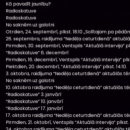
Kā pavadīt jaunību?
Radioskatuve
Radioskatuve
No saknēm uz galotni
Otrdien, 24. septembrī, plkst. 18:10 „Solītajam pa pēdām
26. septembra, raidījuma “Nedēļa ceturtdienā” aktuāl
Pirmdien, 30. septembrī, Ventspils “Aktuālā intervija” plk
“Radioskatuve” 6. decembrī
Pirmdien, 16. decembrī, Ventspils “Aktuālā intervija” plkst
Piektdien, 20. decembrī, “Aktuālā intervija” plkst. 14:10.
3. oktobra, raidījuma “Nedēļa ceturtdienā” aktuālās tē
No saknēm uz galotni
10. oktobra raidījuma “Nedēļa ceturtdienā” aktuālās t
“Radioskatuve” 3. janvārī
“Radioskatuve” 10. janvārī
“Radioskatuve” 17. janvārī
17. oktobra raidījuma “Nedēļa ceturtdienā” aktuālās t
Pirmdien, 21. oktobrī, Ventspils “Aktuālā intervija” plkst. 
24. oktobra raidījuma “Nedēļa ceturtdienā” aktuālās t