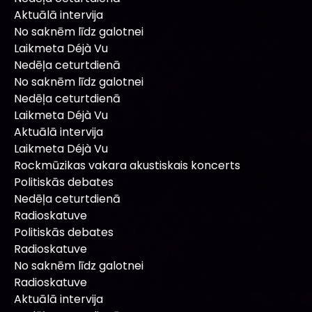
Aktuālā intervija
No saknēm līdz galotnei
Laikmeta Déjà Vu
Nedēļa ceturtdienā
No saknēm līdz galotnei
Nedēļa ceturtdienā
Laikmeta Déjà Vu
Aktuālā intervija
Laikmeta Déjà Vu
Rockmūzikas vakara akustiskais koncerts
Politiskās debates
Nedēļa ceturtdienā
Radioskatuve
Politiskās debates
Radioskatuve
No saknēm līdz galotnei
Radioskatuve
Aktuālā intervija