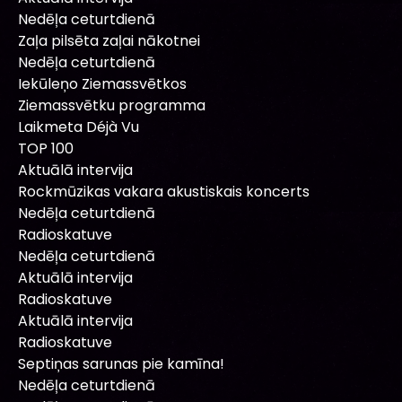
Nedēļa ceturtdienā
Zaļa pilsēta zaļai nākotnei
Nedēļa ceturtdienā
Iekūleņo Ziemassvētkos
Ziemassvētku programma
Laikmeta Déjà Vu
TOP 100
Aktuālā intervija
Rockmūzikas vakara akustiskais koncerts
Nedēļa ceturtdienā
Radioskatuve
Nedēļa ceturtdienā
Aktuālā intervija
Radioskatuve
Aktuālā intervija
Radioskatuve
Septiņas sarunas pie kamīna!
Nedēļa ceturtdienā