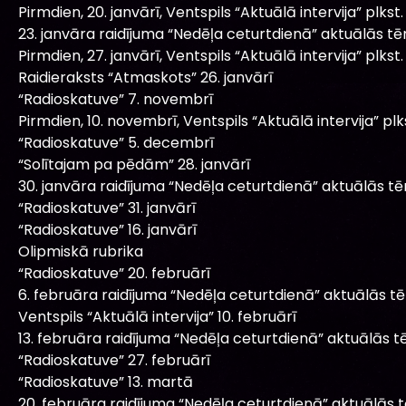
Pirmdien, 20. janvārī, Ventspils “Aktuālā intervija” plkst. 
23. janvāra raidījuma “Nedēļa ceturtdienā” aktuālās t
Pirmdien, 27. janvārī, Ventspils “Aktuālā intervija” plkst. 
Raidieraksts “Atmaskots” 26. janvārī
“Radioskatuve” 7. novembrī
Pirmdien, 10. novembrī, Ventspils “Aktuālā intervija” plks
“Radioskatuve” 5. decembrī
“Solītajam pa pēdām” 28. janvārī
30. janvāra raidījuma “Nedēļa ceturtdienā” aktuālās t
“Radioskatuve” 31. janvārī
“Radioskatuve” 16. janvārī
Olipmiskā rubrika
“Radioskatuve” 20. februārī
6. februāra raidījuma “Nedēļa ceturtdienā” aktuālās t
Ventspils “Aktuālā intervija” 10. februārī
13. februāra raidījuma “Nedēļa ceturtdienā” aktuālās 
“Radioskatuve” 27. februārī
“Radioskatuve” 13. martā
20. februāra raidījuma “Nedēļa ceturtdienā” aktuālās 