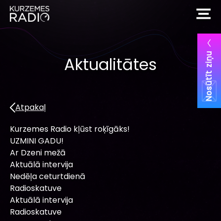
Nosūtīt ziņu
Aktualitātes
Atpakaļ
Kurzemes Radio kļūst roķīgāks!
UZMINI GADU!
Ar Dzeni mežā
Aktuālā intervija
Nedēļa ceturtdienā
Radioskatuve
Aktuālā intervija
Radioskatuve