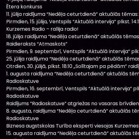
Ētera konkurss
11. jūlija raidījuma “Nedēļa ceturtdienā” aktuālās tēmas:
Pirmdien, 15. jūlija, Ventspils “Aktuālā intervija” plkst. 14:1
Kurzemes Radio – rallija radio!
18. jūlija raidījuma “Nedēļa ceturtdienā” aktuālās tēmas
Raidieraksts “Atmaskots”
Pirmdien, 9. septembrī, Ventspils “Aktuālā intervija” plkst
25. jūlija raidījuma “Nedēļa ceturtdienā” aktuālās tēmas
Otrdien, 30. jūlijā, plkst. 18:10 „Solītajam pa pēdām” raidī
1. augusta raidījuma “Nedēļa ceturtdienā” aktuālās tēm
Radioskatuve
Pirmdien, 16. septembrī, Ventspils “Aktuālā intervija” plks
Radioskatuve
Raidījums ”Radioskatuve” atgriežas no vasaras brīvdi
8. augusta, raidījuma “Nedēļa ceturtdienā” aktuālās tē
Radioskatuve
Biznesa augstskolas Turība eksperti viesojas Kurzemes 
15. augusta raidījuma “Nedēļa ceturtdienā” aktuālās t