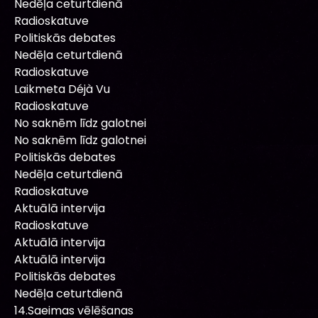
Nedēļa ceturtdienā
Radioskatuve
Politiskās debates
Nedēļa ceturtdienā
Radioskatuve
Laikmeta Déjà Vu
Radioskatuve
No saknēm līdz galotnei
No saknēm līdz galotnei
Politiskās debates
Nedēļa ceturtdienā
Radioskatuve
Aktuālā intervija
Radioskatuve
Aktuālā intervija
Aktuālā intervija
Politiskās debates
Nedēļa ceturtdienā
14.Saeimas vēlēšanas