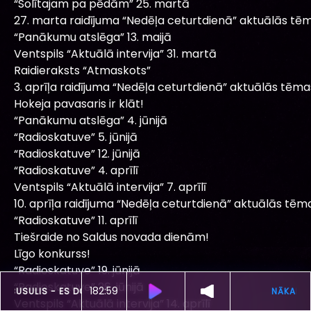
“Solītajam pa pēdām” 25. martā
27. marta raidījuma “Nedēļa ceturtdienā” aktuālās tēm
“Panākumu atslēga” 13. maijā
Ventspils “Aktuālā intervija” 31. martā
Raidieraksts “Atmaskots”
3. aprīļa raidījuma “Nedēļa ceturtdienā” aktuālās tēma
Hokeja pavasaris ir klāt!
“Panākumu atslēga” 4. jūnijā
“Radioskatuve” 5. jūnijā
“Radioskatuve” 12. jūnijā
“Radioskatuve” 4. aprīlī
Ventspils “Aktuālā intervija” 7. aprīlī
10. aprīļa raidījuma “Nedēļa ceturtdienā” aktuālās tēm
“Radioskatuve” 11. aprīlī
Tiešraide no Saldus novada dienām!
Līgo konkurss!
“Radioskatuve” 19. jūnijā
“Radioskatuve” 26. jūnijā
182:56
ŠOBRĪD SKAN
INTARS BUSULIS -
ES DOSOS ARA
Ventspils “Aktuālā intervija” 14. aprīlī