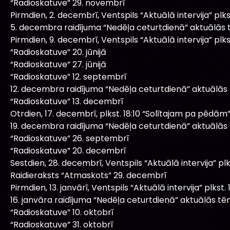
“Radioskatuve” 29. novembrī
Pirmdien, 2. decembrī, Ventspils “Aktuālā intervija” plkst
5. decembra raidījuma “Nedēļa ceturtdienā” aktuālās 
Pirmdien, 9. decembrī, Ventspils “Aktuālā intervija” plkst
“Radioskatuve” 20. jūnijā
“Radioskatuve” 27. jūnijā
“Radioskatuve” 12. septembrī
12. decembra raidījuma “Nedēļa ceturtdienā” aktuālās
“Radioskatuve” 13. decembrī
Otrdien, 17. decembrī, plkst. 18:10 “Solītajam pa pēdām” 
19. decembra raidījuma “Nedēļa ceturtdienā” aktuālās
“Radioskatuve” 26. septembrī
“Radioskatuve” 20. decembrī
Sestdien, 28. decembrī, Ventspils “Aktuālā intervija” plks
Raidieraksts “Atmaskots” 29. decembrī
Pirmdien, 13. janvārī, Ventspils “Aktuālā intervija” plkst. 1
16. janvāra raidījuma “Nedēļa ceturtdienā” aktuālās tē
“Radioskatuve” 10. oktobrī
“Radioskatuve” 31. oktobrī