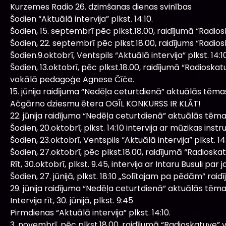
Kurzemes Radio 26. dzimšanas dienas svinības
Šodien “Aktuālā intervija” plkst. 14:10.
Šodien, 15. septembrī pēc plkst.18.00, raidījumā “Radio
Šodien, 22. septembrī pēc plkst.18.00, raidījums “Radio
Šodien.9.oktobrī, Ventspils “Aktuālā intervija” plkst. 14:10
Šodien, 13.oktobrī, pēc plkst.18.00, raidījumā “Radiosk
vokālā pedagoģe Agnese Čīče.
15. jūnija raidījuma “Nedēļa ceturtdienā” aktuālās tēma
Ačgārno dziesmu ētera OGĪL KONKURSS IR KLĀT!
22. jūnija raidījuma “Nedēļa ceturtdienā” aktuālās tēma
Šodien, 20.oktobrī, plkst. 14:10 intervija ar mūzikas ins
Šodien, 23.oktobrī, Ventspils “Aktuālā intervija” plkst. 14:
Šodien, 27.oktobrī, pēc plkst.18.00, raidījumā “Radioska
Rīt, 30.oktobrī, plkst. 9.45, intervija ar Intaru Busuli pa
Šodien, 27. jūnijā, plkst. 18:10 „Solītajam pa pēdām” raidī
29. jūnija raidījuma “Nedēļa ceturtdienā” aktuālās tēma
Intervija rīt, 30. jūnijā, plkst. 9:45
Pirmdienas “Aktuālā intervija” plkst. 14:10.
3. novembrī, pēc plkst.18.00, raidījumā “Radioskatuve” v