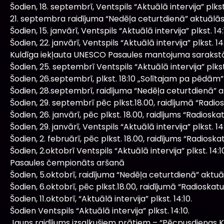
Šodien, 18. septembrī, Ventspils “Aktuālā intervija” plkst.
21. septembra raidījuma “Nedēļa ceturtdienā” aktuālā
Šodien, 15. janvārī, Ventspils “Aktuālā intervija” plkst. 14:
Šodien, 22. janvārī, Ventspils “Aktuālā intervija” plkst. 14:
Kuldīga iekļauta UNESCO Pasaules mantojuma sarakst
Šodien, 25. septembrī Ventspils “Aktuālā intervija” plkst.
Šodien, 26.septembrī, plkst. 18:10 „Solītajam pa pēdām” 
Šodien, 28.septembrī, raidījuma “Nedēļa ceturtdienā” 
Šodien, 29. septembrī pēc plkst.18.00, raidījumā “Radiosk
Šodien, 26. janvārī, pēc plkst. 18.00, raidījums “Radioska
Šodien, 29. janvārī, Ventspils “Aktuālā intervija” plkst. 14:
Šodien, 2. februārī, pēc plkst. 18.00, raidījums “Radioska
Šodien, 2.oktobrī Ventspils “Aktuālā intervija” plkst. 14:1
Pasaules čempionāts aršanā
Šodien, 5.oktobrī, raidījuma “Nedēļa ceturtdienā” aktu
Šodien, 6.oktobrī, pēc plkst.18.00, raidījumā “Radioskatuv
Šodien, 11.oktobrī, “Aktuālā intervija” plkst. 14:10.
Šodien Ventspils “Aktuālā intervija” plkst. 14:10.
Jauns raidījums izsalkušiem prātiem – “Pēcpusdienas 