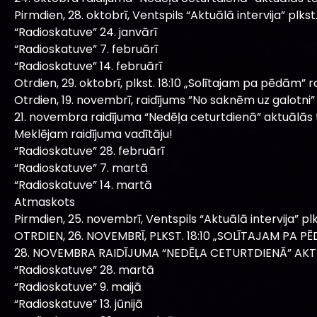
Pirmdien, 28. oktobrī, Ventspils “Aktuālā intervija” plkst. 
“Radioskatuve” 24. janvārī
“Radioskatuve” 7. februārī
“Radioskatuve” 14. februārī
Otrdien, 29. oktobrī, plkst. 18:10 „Solītajam pa pēdām” ra
Otrdien, 19. novembrī, raidījums ”No saknēm uz galotni”
21. novembra raidījuma “Nedēļa ceturtdienā” aktuālās
Meklējam raidījuma vadītāju!
“Radioskatuve” 28. februārī
“Radioskatuve” 7. martā
“Radioskatuve” 14. martā
Atmaskots
Pirmdien, 25. novembrī, Ventspils “Aktuālā intervija” plks
OTRDIEN, 26. NOVEMBRĪ, PLKST. 18:10 „SOLĪTAJAM PA PĒ
28. NOVEMBRA RAIDĪJUMA “NEDĒĻA CETURTDIENĀ” AKT
“Radioskatuve” 28. martā
“Radioskatuve” 9. maijā
“Radioskatuve” 13. jūnijā