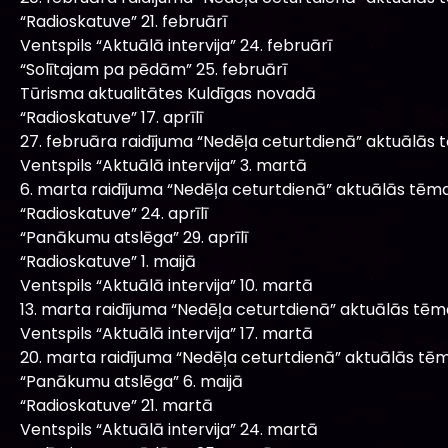
“Radioskatuve” 21. februārī
Ventspils “Aktuālā intervija” 24. februārī
“Solītajam pa pēdām” 25. februārī
Tūrisma aktualitātes Kuldīgas novadā
“Radioskatuve” 17. aprīlī
27. februāra raidījuma “Nedēļa ceturtdienā” aktuālās 
Ventspils “Aktuālā intervija” 3. martā
6. marta raidījuma “Nedēļa ceturtdienā” aktuālās tēma
“Radioskatuve” 24. aprīlī
“Panākumu atslēga” 29. aprīlī
“Radioskatuve” 1. maijā
Ventspils “Aktuālā intervija” 10. martā
13. marta raidījuma “Nedēļa ceturtdienā” aktuālās tēm
Ventspils “Aktuālā intervija” 17. martā
20. marta raidījuma “Nedēļa ceturtdienā” aktuālās tēm
“Panākumu atslēga” 6. maijā
“Radioskatuve” 21. martā
Ventspils “Aktuālā intervija” 24. martā