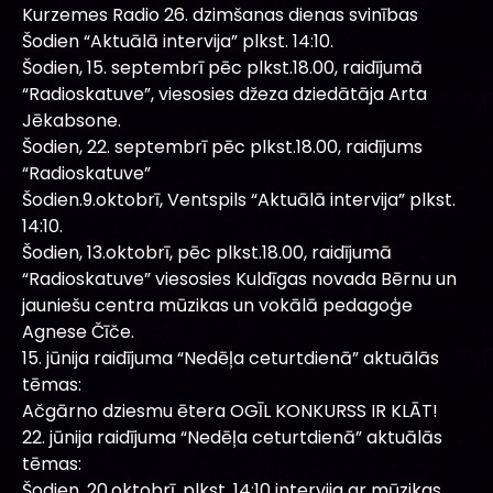
Kurzemes Radio 26. dzimšanas dienas svinības
Šodien “Aktuālā intervija” plkst. 14:10.
Šodien, 15. septembrī pēc plkst.18.00, raidījumā
“Radioskatuve”, viesosies džeza dziedātāja Arta
Jēkabsone.
Šodien, 22. septembrī pēc plkst.18.00, raidījums
“Radioskatuve”
Šodien.9.oktobrī, Ventspils “Aktuālā intervija” plkst.
14:10.
Šodien, 13.oktobrī, pēc plkst.18.00, raidījumā
“Radioskatuve” viesosies Kuldīgas novada Bērnu un
jauniešu centra mūzikas un vokālā pedagoģe
Agnese Čīče.
15. jūnija raidījuma “Nedēļa ceturtdienā” aktuālās
tēmas:
Ačgārno dziesmu ētera OGĪL KONKURSS IR KLĀT!
22. jūnija raidījuma “Nedēļa ceturtdienā” aktuālās
tēmas:
Šodien, 20.oktobrī, plkst. 14:10 intervija ar mūzikas