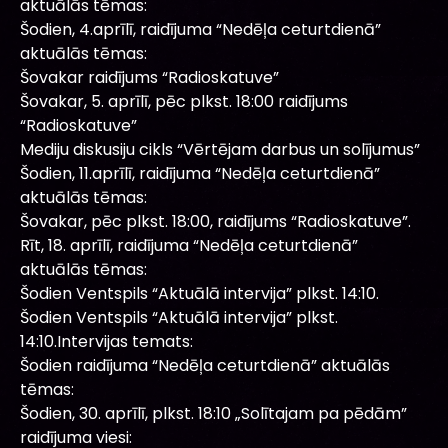
aktuālās tēmas:
Šodien, 4.aprīlī, raidījuma “Nedēļa ceturtdienā”
aktuālās tēmas:
Šovakar raidījums “Radioskatuve”
Šovakar, 5. aprīlī, pēc plkst. 18:00 raidījums
“Radioskatuve”
Mediju diskusiju cikls “Vērtējam darbus un solījumus”
Šodien, 11.aprīlī, raidījuma “Nedēļa ceturtdienā”
aktuālās tēmas:
Šovakar, pēc plkst. 18:00, raidījums “Radioskatuve”.
Rīt, 18. aprīlī, raidījuma “Nedēļa ceturtdienā”
aktuālās tēmas:
Šodien Ventspils “Aktuālā intervija” plkst. 14:10.
Šodien Ventspils “Aktuālā intervija” plkst.
14:10.Intervijas temats:
Šodien raidījuma “Nedēļa ceturtdienā” aktuālās
tēmas:
Šodien, 30. aprīlī, plkst. 18:10 „Solītajam pa pēdām”
raidījuma viesi: