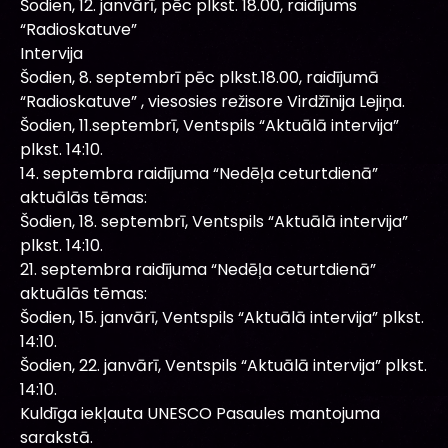
Šodien, 12. janvārī, pēc plkst. 18.00, raidījums
“Radioskatuve”
Intervija
Šodien, 8. septembrī pēc plkst.18.00, raidījumā
“Radioskatuve” , viesosies režisore Virdžīnija Lejiņa.
Šodien, 11.septembrī, Ventspils “Aktuālā intervija”
plkst. 14:10.
14. septembra raidījuma “Nedēļa ceturtdienā”
aktuālās tēmas:
Šodien, 18. septembrī, Ventspils “Aktuālā intervija”
plkst. 14:10.
21. septembra raidījuma “Nedēļa ceturtdienā”
aktuālās tēmas:
Šodien, 15. janvārī, Ventspils “Aktuālā intervija” plkst.
14:10.
Šodien, 22. janvārī, Ventspils “Aktuālā intervija” plkst.
14:10.
Kuldīga iekļauta UNESCO Pasaules mantojuma
sarakstā.