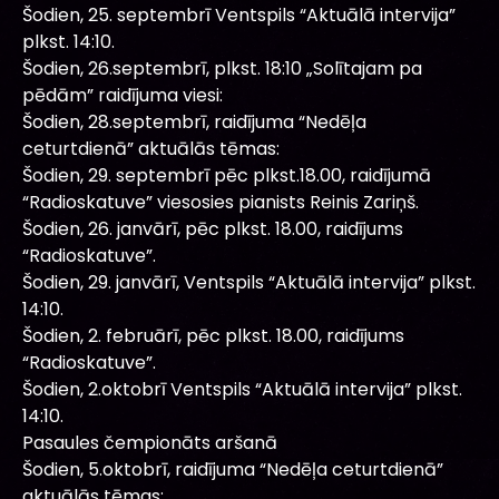
Šodien, 25. septembrī Ventspils “Aktuālā intervija”
plkst. 14:10.
Šodien, 26.septembrī, plkst. 18:10 „Solītajam pa
pēdām” raidījuma viesi:
Šodien, 28.septembrī, raidījuma “Nedēļa
ceturtdienā” aktuālās tēmas:
Šodien, 29. septembrī pēc plkst.18.00, raidījumā
“Radioskatuve” viesosies pianists Reinis Zariņš.
Šodien, 26. janvārī, pēc plkst. 18.00, raidījums
“Radioskatuve”.
Šodien, 29. janvārī, Ventspils “Aktuālā intervija” plkst.
14:10.
Šodien, 2. februārī, pēc plkst. 18.00, raidījums
“Radioskatuve”.
Šodien, 2.oktobrī Ventspils “Aktuālā intervija” plkst.
14:10.
Pasaules čempionāts aršanā
Šodien, 5.oktobrī, raidījuma “Nedēļa ceturtdienā”
aktuālās tēmas: