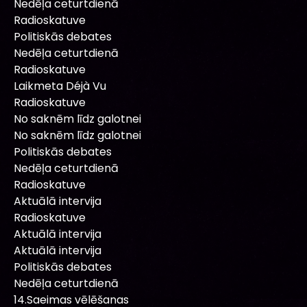
Nedēļa ceturtdienā
Radioskatuve
Politiskās debates
Nedēļa ceturtdienā
Radioskatuve
Laikmeta Déjà Vu
Radioskatuve
No saknēm līdz galotnei
No saknēm līdz galotnei
Politiskās debates
Nedēļa ceturtdienā
Radioskatuve
Aktuālā intervija
Radioskatuve
Aktuālā intervija
Aktuālā intervija
Politiskās debates
Nedēļa ceturtdienā
14.Saeimas vēlēšanas