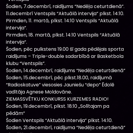
Šodien, 7.decembrī, raidījums “Nedēļa ceturtdienā”.
11.decembrī Ventspils “Aktuālā intervija” plkst. 14:10.
Pirmdien, 11. martā, plkst. 14:10 Ventspils “Aktuālā
intervija”.
Pirmdien, 18. martā, plkst. 14:10 Ventspils “Aktuālā
intervija”.
Šodien, pēc pulkstens 19.00 šī gada pēdējais sporta
raidījums – Triple-double sadarbībā ar Basketbola
klubu “Ventspils”.
Šodien, 14.decembrī, raidījums “Nedēļa ceturtdienā”
Šodien, 15.decembrī, pēc plkst.18.00, raidījumā
“Radioskatuve” viesosies Jauniešu “depo” Ēdolē
vadītāja Agnese Moldovāne.
ZIEMASSVĒTKU KONKURSS KURZEMES RADIO!
Šodien, 19.decembrī, plkst. 18:10 „Solītajam pa
pēdām”
Šodien Ventspils “Aktuālā intervija” plkst. 14:10.
Šodien, 21.decembrī, raidījuma “Nedēļa ceturtdienā”