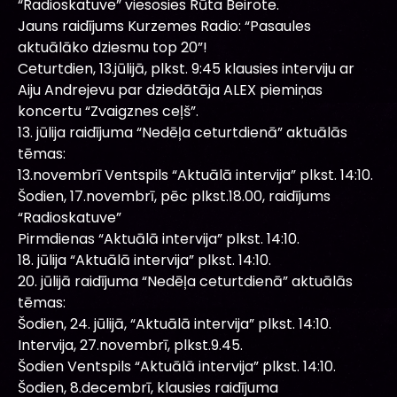
“Radioskatuve” viesosies Rūta Beirote.
Jauns raidījums Kurzemes Radio: “Pasaules
aktuālāko dziesmu top 20”!
Ceturtdien, 13.jūlijā, plkst. 9:45 klausies interviju ar
Aiju Andrejevu par dziedātāja ALEX piemiņas
koncertu “Zvaigznes ceļš”.
13. jūlija raidījuma “Nedēļa ceturtdienā” aktuālās
tēmas:
13.novembrī Ventspils “Aktuālā intervija” plkst. 14:10.
Šodien, 17.novembrī, pēc plkst.18.00, raidījums
“Radioskatuve”
Pirmdienas “Aktuālā intervija” plkst. 14:10.
18. jūlija “Aktuālā intervija” plkst. 14:10.
20. jūlijā raidījuma “Nedēļa ceturtdienā” aktuālās
tēmas:
Šodien, 24. jūlijā, “Aktuālā intervija” plkst. 14:10.
Intervija, 27.novembrī, plkst.9.45.
Šodien Ventspils “Aktuālā intervija” plkst. 14:10.
Šodien, 8.decembrī, klausies raidījuma