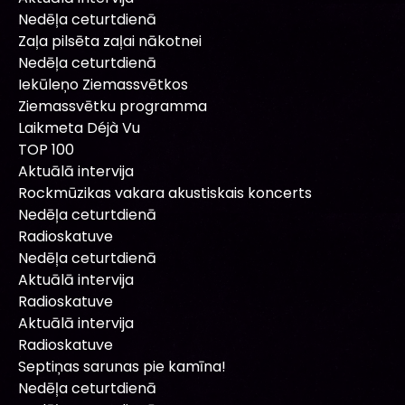
Nedēļa ceturtdienā
Zaļa pilsēta zaļai nākotnei
Nedēļa ceturtdienā
Iekūleņo Ziemassvētkos
Ziemassvētku programma
Laikmeta Déjà Vu
TOP 100
Aktuālā intervija
Rockmūzikas vakara akustiskais koncerts
Nedēļa ceturtdienā
Radioskatuve
Nedēļa ceturtdienā
Aktuālā intervija
Radioskatuve
Aktuālā intervija
Radioskatuve
Septiņas sarunas pie kamīna!
Nedēļa ceturtdienā