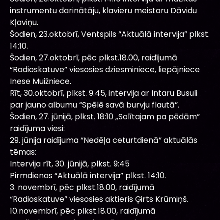
instrumentu darinātāju, klavieru meistaru Dāvidu
Kļaviņu.
Šodien, 23.oktobrī, Ventspils “Aktuālā intervija” plkst.
14:10.
Šodien, 27.oktobrī, pēc plkst.18.00, raidījumā
“Radioskatuve” viesosies dziesminiece, liepājniece
Inese Muižniece.
Rīt, 30.oktobrī, plkst. 9.45, intervija ar Intaru Busuli
par jauno albumu “Spēlē savā burvju flautā”.
Šodien, 27. jūnijā, plkst. 18:10 „Solītajam pa pēdām”
raidījuma viesi:
29. jūnija raidījuma “Nedēļa ceturtdienā” aktuālās
tēmas:
Intervija rīt, 30. jūnijā, plkst. 9:45
Pirmdienas “Aktuālā intervija” plkst. 14:10.
3. novembrī, pēc plkst.18.00, raidījumā
“Radioskatuve” viesosies aktieris Ģirts Krūmiņš.
10.novembrī, pēc plkst.18.00, raidījumā