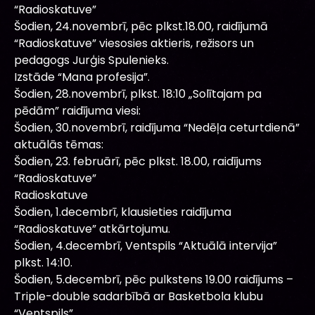
“Radioskatuve”
Šodien, 24.novembrī, pēc plkst.18.00, raidījumā
“Radioskatuve” viesosies aktieris, režisors un
pedagogs Jurģis Spulenieks.
Izstāde “Mana profesija”.
Šodien, 28.novembrī, plkst. 18:10 „Solītajam pa
pēdām” raidījuma viesi:
Šodien, 30.novembrī, raidījuma “Nedēļa ceturtdienā”
aktuālās tēmas:
Šodien, 23. februārī, pēc plkst. 18.00, raidījums
“Radioskatuve”
Radioskatuve
Šodien, 1.decembrī, klausieties raidījuma
“Radioskatuve” atkārtojumu.
Šodien, 4.decembrī, Ventspils “Aktuālā intervija”
plkst. 14:10.
Šodien, 5.decembrī, pēc pulkstens 19.00 raidījums –
Triple-double sadarbībā ar Basketbola klubu
“Ventspils”