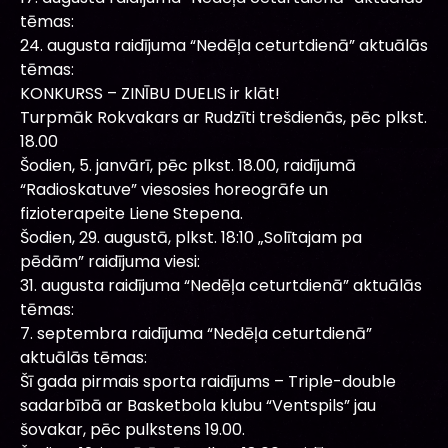
tēmas:
24. augusta raidījuma “Nedēļa ceturtdienā” aktuālās
tēmas:
KONKURSS – ZINĪBU DUELIS ir klāt!
Turpmāk Rokvakars ar Rudzīti trešdienās, pēc plkst.
18.00
Šodien, 5. janvārī, pēc plkst. 18.00, raidījumā
“Radioskatuve” viesosies horeogrāfe un
fizioterapeite Liene Stepena.
Šodien, 29. augustā, plkst. 18:10 „Solītajam pa
pēdām” raidījuma viesi:
31. augusta raidījuma “Nedēļa ceturtdienā” aktuālās
tēmas:
7. septembra raidījuma “Nedēļa ceturtdienā”
aktuālās tēmas:
Šī gada pirmais sporta raidījums – Triple-double
sadarbībā ar Basketbola klubu “Ventspils” jau
šovakar, pēc pulkstens 19.00.