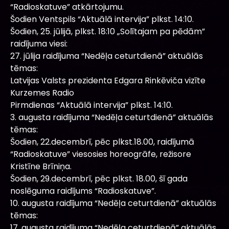
“Radioskatuve” atkārtojumu.
Šodien Ventspils “Aktuālā intervija” plkst. 14:10.
Šodien, 25. jūlijā, plkst. 18:10 „Solītajam pa pēdām”
raidījuma viesi:
27. jūlija raidījuma “Nedēļa ceturtdienā” aktuālās
tēmas:
Latvijas Valsts prezidenta Edgara Rinkēviča vizīte
Kurzemes Radio
Pirmdienas “Aktuālā intervija” plkst. 14:10.
3. augusta raidījuma “Nedēļa ceturtdienā” aktuālās
tēmas:
Šodien, 22.decembrī, pēc plkst.18.00, raidījumā
“Radioskatuve” viesosies horeogrāfe, režisore
Kristīne Brīniņa.
Šodien, 29.decembrī, pēc plkst. 18.00, šī gada
noslēguma raidījums “Radioskatuve”.
10. augusta raidījuma “Nedēļa ceturtdienā” aktuālās
tēmas:
17. augusta raidījuma “Nedēļa ceturtdienā” aktuālās