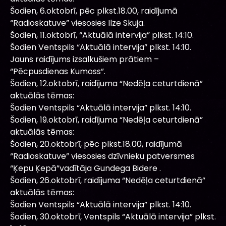
Šodien, 6.oktobrī, pēc plkst.18.00, raidījumā
“Radioskatuve” viesosies Ilze Skuja.
Šodien, 11.oktobrī, “Aktuālā intervija” plkst. 14:10.
Šodien Ventspils “Aktuālā intervija” plkst. 14:10.
Jauns raidījums izsalkušiem prātiem –
“Pēcpusdienas Kumoss”.
Šodien, 12.oktobrī, raidījuma “Nedēļa ceturtdienā”
aktuālās tēmas:
Šodien Ventspils “Aktuālā intervija” plkst. 14:10.
Šodien, 19.oktobrī, raidījuma “Nedēļa ceturtdienā”
aktuālās tēmas:
Šodien, 20.oktobrī, pēc plkst.18.00, raidījumā
“Radioskatuve” viesosies dzīvnieku patversmes
“Ķepu Ķepā”vadītāja Gundega Bidere .
Šodien, 26.oktobrī, raidījuma “Nedēļa ceturtdienā”
aktuālās tēmas:
Šodien Ventspils “Aktuālā intervija” plkst. 14:10.
Šodien, 30.oktobrī, Ventspils “Aktuālā intervija” plkst.