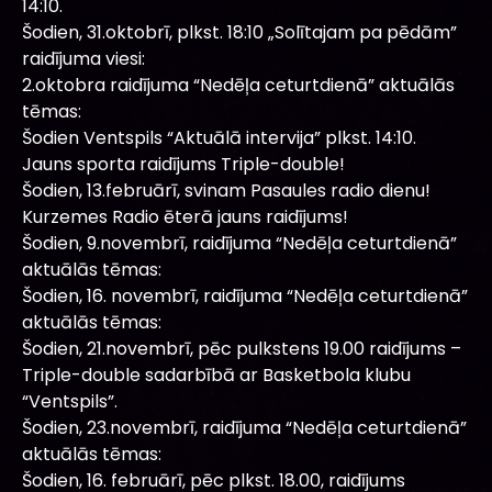
14:10.
Šodien, 31.oktobrī, plkst. 18:10 „Solītajam pa pēdām”
raidījuma viesi:
2.oktobra raidījuma “Nedēļa ceturtdienā” aktuālās
tēmas:
Šodien Ventspils “Aktuālā intervija” plkst. 14:10.
Jauns sporta raidījums Triple-double!
Šodien, 13.februārī, svinam Pasaules radio dienu!
Kurzemes Radio ēterā jauns raidījums!
Šodien, 9.novembrī, raidījuma “Nedēļa ceturtdienā”
aktuālās tēmas:
Šodien, 16. novembrī, raidījuma “Nedēļa ceturtdienā”
aktuālās tēmas:
Šodien, 21.novembrī, pēc pulkstens 19.00 raidījums –
Triple-double sadarbībā ar Basketbola klubu
“Ventspils”.
Šodien, 23.novembrī, raidījuma “Nedēļa ceturtdienā”
aktuālās tēmas:
Šodien, 16. februārī, pēc plkst. 18.00, raidījums