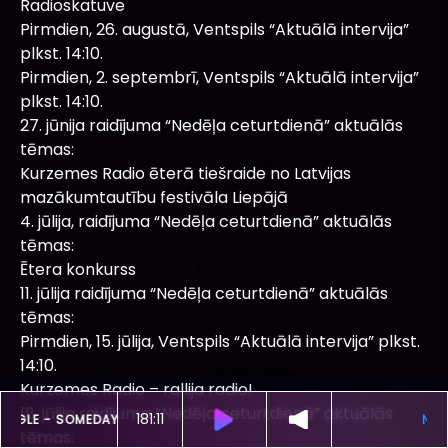
Radioskatuve
Pirmdien, 26. augustā, Ventspils “Aktuālā intervija”
plkst. 14:10.
Pirmdien, 2. septembrī, Ventspils “Aktuālā intervija”
plkst. 14:10.
27. jūnija raidījuma “Nedēļa ceturtdienā” aktuālās
tēmas:
Kurzemes Radio ēterā tiešraide no Latvijas
mazākumtautību festivāla Liepājā
4. jūlija, raidījuma “Nedēļa ceturtdienā” aktuālās
tēmas:
Ētera konkurss
11. jūlija raidījuma “Nedēļa ceturtdienā” aktuālās
tēmas:
Pirmdien, 15. jūlija, Ventspils “Aktuālā intervija” plkst.
14:10.
Kurzemes Radio – rallija radio!
18. jūlija raidījuma “Nedēļa ceturtdienā” aktuālās
181:07
ŠOBRĪD SKAN
JUNGLE -
SOMEDAY, SOMEWHERE
tēmas: