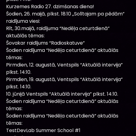
Kurzemes Radio 27. dzimšanas diena!
Šodien, 26. maijā, plkst. 18:10 „Solītajam pa pēdām”
raidījuma viesi:
Rīt, 30.maijā, raidījuma “Nedēļa ceturtdienā”
aktuālās tēmas:
Šovakar raidījums “Radioskatuve”
Šodien raidījuma “Nedēļa ceturtdienā” aktuālās
tēmas:
Pirmdien, 12. augustā, Ventspils “Aktuālā intervija”
plkst. 14:10.
Pirmdien, 19. augustā, Ventspils “Aktuālā intervija”
plkst. 14:10.
10. jūnijā Ventspils “Aktuālā intervija” plkst. 14:10.
Šodien raidījuma “Nedēļa ceturtdienā” aktuālās
tēmas:
Šodien raidījuma “Nedēļa ceturtdienā” aktuālās
tēmas:
TestDevLab Summer School #1