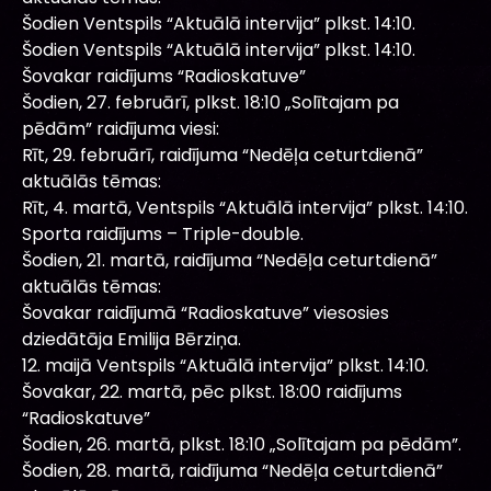
Šodien Ventspils “Aktuālā intervija” plkst. 14:10.
Šodien Ventspils “Aktuālā intervija” plkst. 14:10.
Šovakar raidījums “Radioskatuve”
Šodien, 27. februārī, plkst. 18:10 „Solītajam pa
pēdām” raidījuma viesi:
Rīt, 29. februārī, raidījuma “Nedēļa ceturtdienā”
aktuālās tēmas:
Rīt, 4. martā, Ventspils “Aktuālā intervija” plkst. 14:10.
Sporta raidījums – Triple-double.
Šodien, 21. martā, raidījuma “Nedēļa ceturtdienā”
aktuālās tēmas:
Šovakar raidījumā “Radioskatuve” viesosies
dziedātāja Emilija Bērziņa.
12. maijā Ventspils “Aktuālā intervija” plkst. 14:10.
Šovakar, 22. martā, pēc plkst. 18:00 raidījums
“Radioskatuve”
Šodien, 26. martā, plkst. 18:10 „Solītajam pa pēdām”.
Šodien, 28. martā, raidījuma “Nedēļa ceturtdienā”