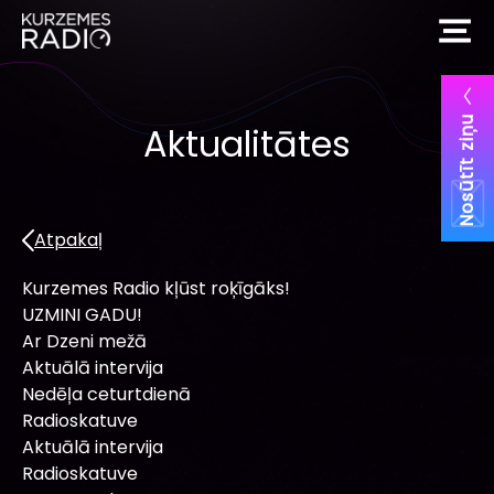
Nosūtīt ziņu
Aktualitātes
Atpakaļ
Kurzemes Radio kļūst roķīgāks!
UZMINI GADU!
Ar Dzeni mežā
Aktuālā intervija
Nedēļa ceturtdienā
Radioskatuve
Aktuālā intervija
Radioskatuve