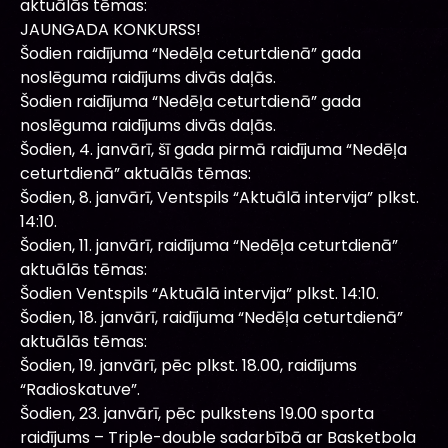
aktuālās tēmas:
JAUNGADA KONKURSS!
Šodien raidījuma “Nedēļa ceturtdienā” gada
noslēguma raidījums divās daļās.
Šodien raidījuma “Nedēļa ceturtdienā” gada
noslēguma raidījums divās daļās.
Šodien, 4. janvārī, šī gada pirmā raidījuma “Nedēļa
ceturtdienā” aktuālās tēmas:
Šodien, 8. janvārī, Ventspils “Aktuālā intervija” plkst.
14:10.
Šodien, 11. janvārī, raidījuma “Nedēļa ceturtdienā”
aktuālās tēmas:
Šodien Ventspils “Aktuālā intervija” plkst. 14:10.
Šodien, 18. janvārī, raidījuma “Nedēļa ceturtdienā”
aktuālās tēmas:
Šodien, 19. janvārī, pēc plkst. 18.00, raidījums
“Radioskatuve”.
Šodien, 23. janvārī, pēc pulkstens 19.00 sporta
raidījums – Triple-double sadarbībā ar Basketbola