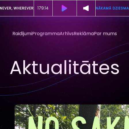
179:11
NEVER, WHEREVER
NĀKAMĀ DZIESMA
Raidījumi
Programma
Arhīvs
Reklāma
Par mums
Aktualitātes