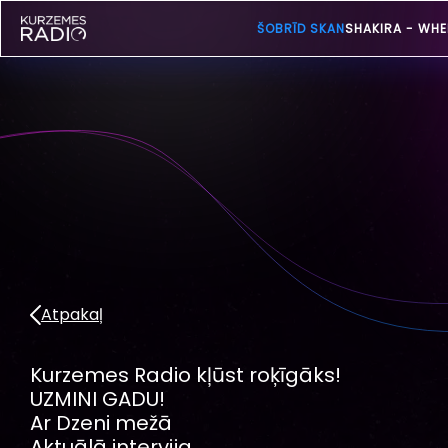
ŠOBRĪD SKAN
SHAKIRA -
WHE
Atpakaļ
Kurzemes Radio kļūst roķīgāks!
UZMINI GADU!
Ar Dzeni mežā
Aktuālā intervija