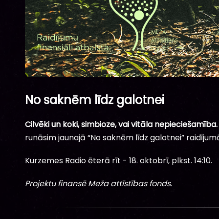
No saknēm līdz galotnei
Cilvēki un koki, simbioze, vai vitāla nepieciešamība
runāsim jaunajā “No saknēm līdz galotnei” raidījum
Kurzemes Radio ēterā rīt - 18. oktobrī, plkst. 14:10.
Projektu finansē Meža attīstības fonds.