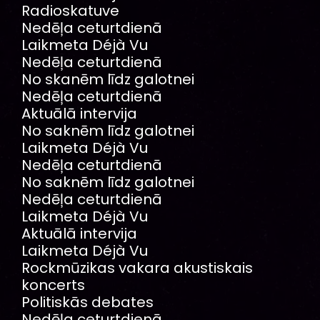
Radioskatuve
Nedēļa ceturtdienā
Laikmeta Déjà Vu
Nedēļa ceturtdienā
No skanēm līdz galotnei
Nedēļa ceturtdienā
Aktuālā intervija
No saknēm līdz galotnei
Laikmeta Déjà Vu
Nedēļa ceturtdienā
No saknēm līdz galotnei
Nedēļa ceturtdienā
Laikmeta Déjà Vu
Aktuālā intervija
Laikmeta Déjà Vu
Rockmūzikas vakara akustiskais
koncerts
Politiskās debates
Nedēļa ceturtdienā