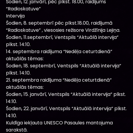
Šodien, 12. janvārī, pēc plkst. 18.00, raidījums
“Radioskatuve”
Intervija
Šodien, 8. septembrī pēc plkst.18.00, raidījumā
“Radioskatuve” , viesosies režisore Virdžīnija Lejiņa.
Šodien, 11.septembrī, Ventspils “Aktuālā intervija”
plkst. 14:10.
14. septembra raidījuma “Nedēļa ceturtdienā”
aktuālās tēmas:
Šodien, 18. septembrī, Ventspils “Aktuālā intervija”
plkst. 14:10.
21. septembra raidījuma “Nedēļa ceturtdienā”
aktuālās tēmas:
Šodien, 15. janvārī, Ventspils “Aktuālā intervija” plkst.
14:10.
Šodien, 22. janvārī, Ventspils “Aktuālā intervija” plkst.
14:10.
Kuldīga iekļauta UNESCO Pasaules mantojuma
sarakstā.