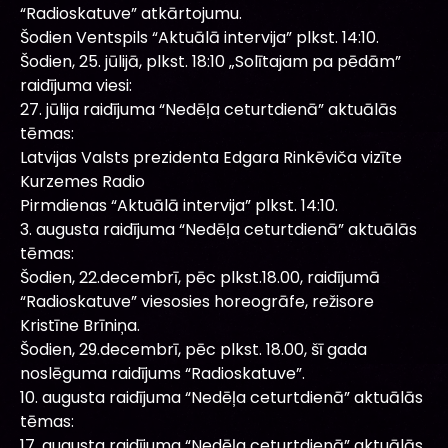
“Radioskatuve” atkārtojumu.
Šodien Ventspils “Aktuālā intervija” plkst. 14:10.
Šodien, 25. jūlijā, plkst. 18:10 „Solītajam pa pēdām”
raidījuma viesi:
27. jūlija raidījuma “Nedēļa ceturtdienā” aktuālās
tēmas:
Latvijas Valsts prezidenta Edgara Rinkēviča vizīte
Kurzemes Radio
Pirmdienas “Aktuālā intervija” plkst. 14:10.
3. augusta raidījuma “Nedēļa ceturtdienā” aktuālās
tēmas:
Šodien, 22.decembrī, pēc plkst.18.00, raidījumā
“Radioskatuve” viesosies horeogrāfe, režisore
Kristīne Brīniņa.
Šodien, 29.decembrī, pēc plkst. 18.00, šī gada
noslēguma raidījums “Radioskatuve”.
10. augusta raidījuma “Nedēļa ceturtdienā” aktuālās
tēmas:
17. augusta raidījuma “Nedēļa ceturtdienā” aktuālās