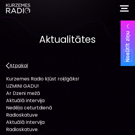
Nosūtīt ziņu
Aktualitātes
Atpakaļ
Kurzemes Radio kļūst roķīgāks!
UZMINI GADU!
Ar Dzeni mežā
Aktuālā intervija
Nedēļa ceturtdienā
Radioskatuve
Aktuālā intervija
Radioskatuve