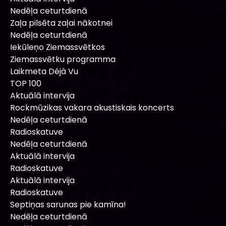
Nedēļa ceturtdienā
Zaļa pilsēta zaļai nākotnei
Nedēļa ceturtdienā
Iekūleņo Ziemassvētkos
Ziemassvētku programma
Laikmeta Déjà Vu
TOP 100
Aktuālā intervija
Rockmūzikas vakara akustiskais koncerts
Nedēļa ceturtdienā
Radioskatuve
Nedēļa ceturtdienā
Aktuālā intervija
Radioskatuve
Aktuālā intervija
Radioskatuve
Septiņas sarunas pie kamīna!
Nedēļa ceturtdienā