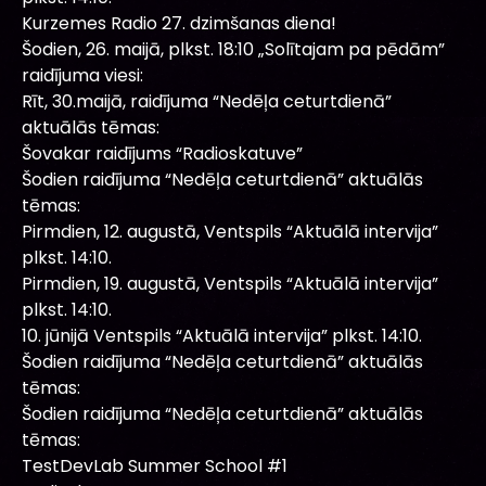
Kurzemes Radio 27. dzimšanas diena!
Šodien, 26. maijā, plkst. 18:10 „Solītajam pa pēdām”
raidījuma viesi:
Rīt, 30.maijā, raidījuma “Nedēļa ceturtdienā”
aktuālās tēmas:
Šovakar raidījums “Radioskatuve”
Šodien raidījuma “Nedēļa ceturtdienā” aktuālās
tēmas:
Pirmdien, 12. augustā, Ventspils “Aktuālā intervija”
plkst. 14:10.
Pirmdien, 19. augustā, Ventspils “Aktuālā intervija”
plkst. 14:10.
10. jūnijā Ventspils “Aktuālā intervija” plkst. 14:10.
Šodien raidījuma “Nedēļa ceturtdienā” aktuālās
tēmas:
Šodien raidījuma “Nedēļa ceturtdienā” aktuālās
tēmas:
TestDevLab Summer School #1