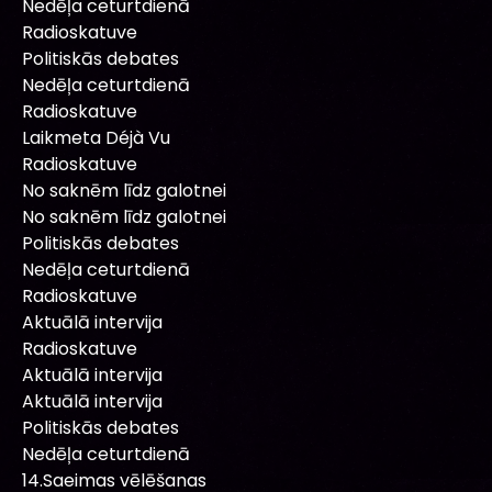
Nedēļa ceturtdienā
Radioskatuve
Politiskās debates
Nedēļa ceturtdienā
Radioskatuve
Laikmeta Déjà Vu
Radioskatuve
No saknēm līdz galotnei
No saknēm līdz galotnei
Politiskās debates
Nedēļa ceturtdienā
Radioskatuve
Aktuālā intervija
Radioskatuve
Aktuālā intervija
Aktuālā intervija
Politiskās debates
Nedēļa ceturtdienā
14.Saeimas vēlēšanas