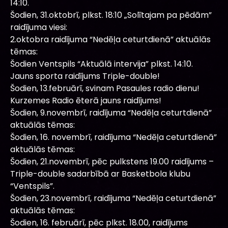
14:10.
Šodien, 31.oktobrī, plkst. 18:10 „Solītajam pa pēdām”
raidījuma viesi:
2.oktobra raidījuma “Nedēļa ceturtdienā” aktuālās
tēmas:
Šodien Ventspils “Aktuālā intervija” plkst. 14:10.
Jauns sporta raidījums Triple-double!
Šodien, 13.februārī, svinam Pasaules radio dienu!
Kurzemes Radio ēterā jauns raidījums!
Šodien, 9.novembrī, raidījuma “Nedēļa ceturtdienā”
aktuālās tēmas:
Šodien, 16. novembrī, raidījuma “Nedēļa ceturtdienā”
aktuālās tēmas:
Šodien, 21.novembrī, pēc pulkstens 19.00 raidījums –
Triple-double sadarbībā ar Basketbola klubu
“Ventspils”.
Šodien, 23.novembrī, raidījuma “Nedēļa ceturtdienā”
aktuālās tēmas:
Šodien, 16. februārī, pēc plkst. 18.00, raidījums