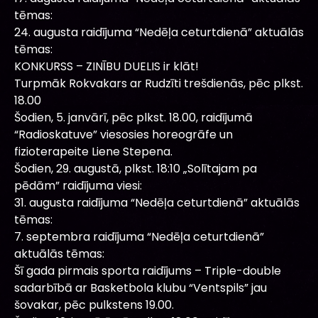
tēmas:
24. augusta raidījuma “Nedēļa ceturtdienā” aktuālās
tēmas:
KONKURSS – ZINĪBU DUELIS ir klāt!
Turpmāk Rokvakars ar Rudzīti trešdienās, pēc plkst.
18.00
Šodien, 5. janvārī, pēc plkst. 18.00, raidījumā
“Radioskatuve” viesosies horeogrāfe un
fizioterapeite Liene Stepena.
Šodien, 29. augustā, plkst. 18:10 „Solītajam pa
pēdām” raidījuma viesi:
31. augusta raidījuma “Nedēļa ceturtdienā” aktuālās
tēmas:
7. septembra raidījuma “Nedēļa ceturtdienā”
aktuālās tēmas:
Šī gada pirmais sporta raidījums – Triple-double
sadarbībā ar Basketbola klubu “Ventspils” jau
šovakar, pēc pulkstens 19.00.