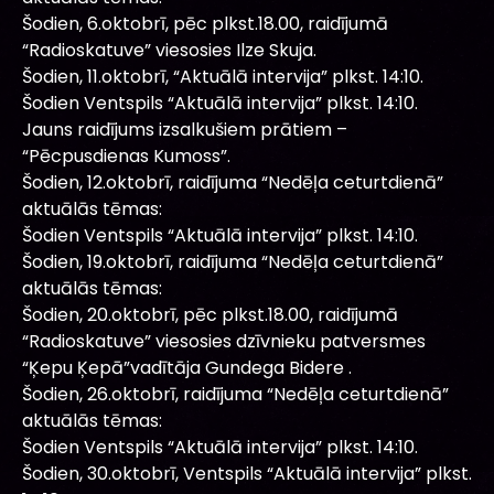
Šodien, 6.oktobrī, pēc plkst.18.00, raidījumā
“Radioskatuve” viesosies Ilze Skuja.
Šodien, 11.oktobrī, “Aktuālā intervija” plkst. 14:10.
Šodien Ventspils “Aktuālā intervija” plkst. 14:10.
Jauns raidījums izsalkušiem prātiem –
“Pēcpusdienas Kumoss”.
Šodien, 12.oktobrī, raidījuma “Nedēļa ceturtdienā”
aktuālās tēmas:
Šodien Ventspils “Aktuālā intervija” plkst. 14:10.
Šodien, 19.oktobrī, raidījuma “Nedēļa ceturtdienā”
aktuālās tēmas:
Šodien, 20.oktobrī, pēc plkst.18.00, raidījumā
“Radioskatuve” viesosies dzīvnieku patversmes
“Ķepu Ķepā”vadītāja Gundega Bidere .
Šodien, 26.oktobrī, raidījuma “Nedēļa ceturtdienā”
aktuālās tēmas:
Šodien Ventspils “Aktuālā intervija” plkst. 14:10.
Šodien, 30.oktobrī, Ventspils “Aktuālā intervija” plkst.