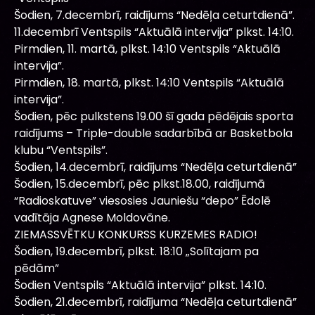
Šodien, 7.decembrī, raidījums “Nedēļa ceturtdienā”.
11.decembrī Ventspils “Aktuālā intervija” plkst. 14:10.
Pirmdien, 11. martā, plkst. 14:10 Ventspils “Aktuālā
intervija”.
Pirmdien, 18. martā, plkst. 14:10 Ventspils “Aktuālā
intervija”.
Šodien, pēc pulkstens 19.00 šī gada pēdējais sporta
raidījums – Triple-double sadarbībā ar Basketbola
klubu “Ventspils”.
Šodien, 14.decembrī, raidījums “Nedēļa ceturtdienā”
Šodien, 15.decembrī, pēc plkst.18.00, raidījumā
“Radioskatuve” viesosies Jauniešu “depo” Ēdolē
vadītāja Agnese Moldovāne.
ZIEMASSVĒTKU KONKURSS KURZEMES RADIO!
Šodien, 19.decembrī, plkst. 18:10 „Solītajam pa
pēdām”
Šodien Ventspils “Aktuālā intervija” plkst. 14:10.
Šodien, 21.decembrī, raidījuma “Nedēļa ceturtdienā”