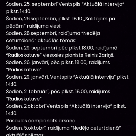
Šodien, 25. septembrī Ventspils “Aktuālā intervija”
plkst. 14:10.
Šodien, 26.septembrī, plkst. 18:10 „Solītajam pa
pēdām” raidījuma viesi:
Šodien, 28.septembrī, raidījuma “Nedēļa
ceturtdienā” aktuālās tēmas:
Šodien, 29. septembrī pēc plkst.18.00, raidījumā
“Radioskatuve” viesosies pianists Reinis Zariņš.
Šodien, 26. janvārī, pēc plkst. 18.00, raidījums
“Radioskatuve”.
Šodien, 29. janvārī, Ventspils “Aktuālā intervija” plkst.
14:10.
Šodien, 2. februārī, pēc plkst. 18.00, raidījums
“Radioskatuve”.
Šodien, 2.oktobrī Ventspils “Aktuālā intervija” plkst.
14:10.
Pasaules čempionāts aršanā
Šodien, 5.oktobrī, raidījuma “Nedēļa ceturtdienā”
aktuālās tēmas: