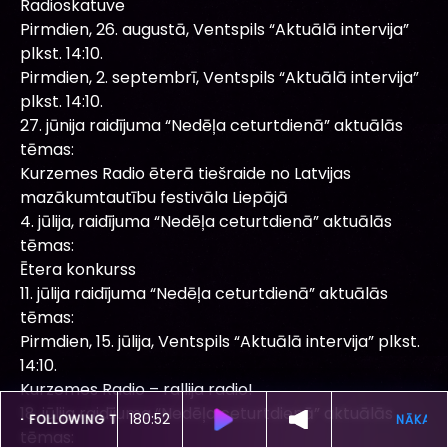
Radioskatuve
Pirmdien, 26. augustā, Ventspils “Aktuālā intervija”
plkst. 14:10.
Pirmdien, 2. septembrī, Ventspils “Aktuālā intervija”
plkst. 14:10.
27. jūnija raidījuma “Nedēļa ceturtdienā” aktuālās
tēmas:
Kurzemes Radio ēterā tiešraide no Latvijas
mazākumtautību festivāla Liepājā
4. jūlija, raidījuma “Nedēļa ceturtdienā” aktuālās
tēmas:
Ētera konkurss
11. jūlija raidījuma “Nedēļa ceturtdienā” aktuālās
tēmas:
Pirmdien, 15. jūlija, Ventspils “Aktuālā intervija” plkst.
14:10.
Kurzemes Radio – rallija radio!
18. jūlija raidījuma “Nedēļa ceturtdienā” aktuālās
180:48
ŠOBRĪD SKAN
SUPER-HI -
FOLLOWING THE SUN
tēmas: