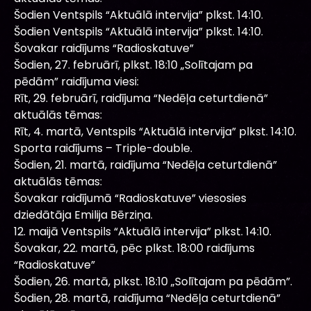
Šodien Ventspils “Aktuālā intervija” plkst. 14:10.
Šodien Ventspils “Aktuālā intervija” plkst. 14:10.
Šovakar raidījums “Radioskatuve”
Šodien, 27. februārī, plkst. 18:10 „Solītajam pa
pēdām” raidījuma viesi:
Rīt, 29. februārī, raidījuma “Nedēļa ceturtdienā”
aktuālās tēmas:
Rīt, 4. martā, Ventspils “Aktuālā intervija” plkst. 14:10.
Sporta raidījums – Triple-double.
Šodien, 21. martā, raidījuma “Nedēļa ceturtdienā”
aktuālās tēmas:
Šovakar raidījumā “Radioskatuve” viesosies
dziedātāja Emilija Bērziņa.
12. maijā Ventspils “Aktuālā intervija” plkst. 14:10.
Šovakar, 22. martā, pēc plkst. 18:00 raidījums
“Radioskatuve”
Šodien, 26. martā, plkst. 18:10 „Solītajam pa pēdām”.
Šodien, 28. martā, raidījuma “Nedēļa ceturtdienā”