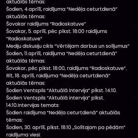
aktuālās tēmas:
Šodien, 4.aprīlī, raidījuma “Nedēļa ceturtdienā”
aktuālās tēmas:
Šovakar raidījums “Radioskatuve”
Šovakar, 5. aprīlī, pēc plkst. 18:00 raidījums
“Radioskatuve”
Mediju diskusiju cikls “Vērtējam darbus un solījumus”
Šodien, 11.aprīlī, raidījuma “Nedēļa ceturtdienā”
aktuālās tēmas:
Šovakar, pēc plkst. 18:00, raidījums “Radioskatuve”.
Rīt, 18. aprīlī, raidījuma “Nedēļa ceturtdienā”
aktuālās tēmas:
Šodien Ventspils “Aktuālā intervija” plkst. 14:10.
Šodien Ventspils “Aktuālā intervija” plkst.
14:10.Intervijas temats:
Šodien raidījuma “Nedēļa ceturtdienā” aktuālās
tēmas:
Šodien, 30. aprīlī, plkst. 18:10 „Solītajam pa pēdām”
raidījuma viesi: