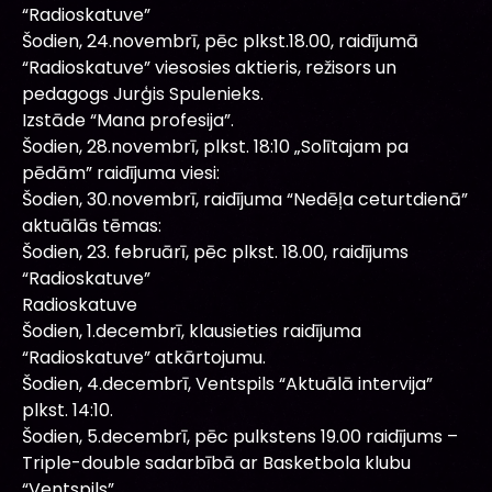
“Radioskatuve”
Šodien, 24.novembrī, pēc plkst.18.00, raidījumā
“Radioskatuve” viesosies aktieris, režisors un
pedagogs Jurģis Spulenieks.
Izstāde “Mana profesija”.
Šodien, 28.novembrī, plkst. 18:10 „Solītajam pa
pēdām” raidījuma viesi:
Šodien, 30.novembrī, raidījuma “Nedēļa ceturtdienā”
aktuālās tēmas:
Šodien, 23. februārī, pēc plkst. 18.00, raidījums
“Radioskatuve”
Radioskatuve
Šodien, 1.decembrī, klausieties raidījuma
“Radioskatuve” atkārtojumu.
Šodien, 4.decembrī, Ventspils “Aktuālā intervija”
plkst. 14:10.
Šodien, 5.decembrī, pēc pulkstens 19.00 raidījums –
Triple-double sadarbībā ar Basketbola klubu
“Ventspils”