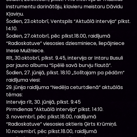
instrumentu darinātāju, klavieru meistaru Dāvidu
Kļaviņu.
Šodien, 23.oktobrī, Ventspils “Aktuālā intervija” plkst.
14:10.
Šodien, 27.oktobrī, pēc plkst.18.00, raidījumā
“Radioskatuve” viesosies dziesminiece, liepājniece
Inese Muižniece.
Rīt, 30.oktobrī, plkst. 9.45, intervija ar Intaru Busuli
par jauno albumu “Spēlē savā burvju flautā”.
Šodien, 27. jūnijā, plkst. 18:10 „Solītajam pa pēdām”
raidījuma viesi:
29. jūnija raidījuma “Nedēļa ceturtdienā” aktuālās
tēmas:
Intervija rīt, 30. jūnijā, plkst. 9:45
Pirmdienas “Aktuālā intervija” plkst. 14:10.
3. novembrī, pēc plkst.18.00, raidījumā
“Radioskatuve” viesosies aktieris Ģirts Krūmiņš.
10.novembrī, pēc plkst.18.00, raidījumā