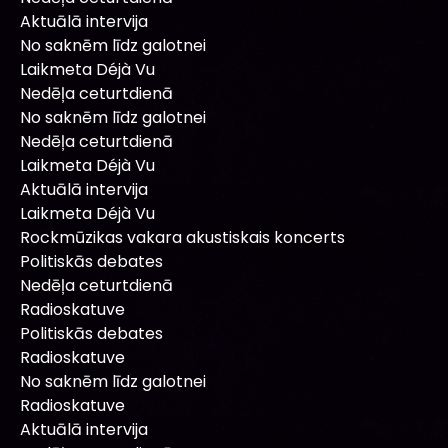
Aktuālā intervija
No saknēm līdz galotnei
Laikmeta Déjà Vu
Nedēļa ceturtdienā
No saknēm līdz galotnei
Nedēļa ceturtdienā
Laikmeta Déjà Vu
Aktuālā intervija
Laikmeta Déjà Vu
Rockmūzikas vakara akustiskais koncerts
Politiskās debates
Nedēļa ceturtdienā
Radioskatuve
Politiskās debates
Radioskatuve
No saknēm līdz galotnei
Radioskatuve
Aktuālā intervija