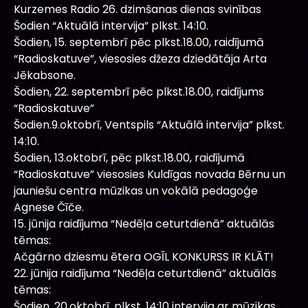
Kurzemes Radio 26. dzimšanas dienas svinības
Šodien “Aktuālā intervija” plkst. 14:10.
Šodien, 15. septembrī pēc plkst.18.00, raidījumā
“Radioskatuve”, viesosies džeza dziedātāja Arta
Jēkabsone.
Šodien, 22. septembrī pēc plkst.18.00, raidījums
“Radioskatuve”
Šodien.9.oktobrī, Ventspils “Aktuālā intervija” plkst.
14:10.
Šodien, 13.oktobrī, pēc plkst.18.00, raidījumā
“Radioskatuve” viesosies Kuldīgas novada Bērnu un
jauniešu centra mūzikas un vokālā pedagoģe
Agnese Čīče.
15. jūnija raidījuma “Nedēļa ceturtdienā” aktuālās
tēmas:
Ačgārno dziesmu ētera OGĪL KONKURSS IR KLĀT!
22. jūnija raidījuma “Nedēļa ceturtdienā” aktuālās
tēmas:
Šodien, 20.oktobrī, plkst. 14:10 intervija ar mūzikas