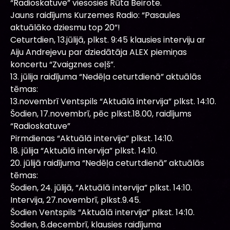
“Radioskatuve” viesosies Rūta Beirote.
Jauns raidījums Kurzemes Radio: “Pasaules
aktuālāko dziesmu top 20”!
Ceturtdien, 13.jūlijā, plkst. 9:45 klausies interviju ar
Aiju Andrejevu par dziedātāja ALEX piemiņas
koncertu “Zvaigznes ceļš”.
13. jūlija raidījuma “Nedēļa ceturtdienā” aktuālās
tēmas:
13.novembrī Ventspils “Aktuālā intervija” plkst. 14:10.
Šodien, 17.novembrī, pēc plkst.18.00, raidījums
“Radioskatuve”
Pirmdienas “Aktuālā intervija” plkst. 14:10.
18. jūlija “Aktuālā intervija” plkst. 14:10.
20. jūlijā raidījuma “Nedēļa ceturtdienā” aktuālās
tēmas:
Šodien, 24. jūlijā, “Aktuālā intervija” plkst. 14:10.
Intervija, 27.novembrī, plkst.9.45.
Šodien Ventspils “Aktuālā intervija” plkst. 14:10.
Šodien, 8.decembrī, klausies raidījuma