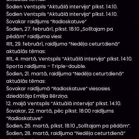
Šodien Ventspils “Aktuālā intervija” plkst. 14:10.
Šodien Ventspils “Aktuālā intervija” plkst. 14:10.
Šovakar raidījums “Radioskatuve”
Šodien, 27. februārī, plkst. 18:10 „Solītajam pa
pēdām” raidījuma viesi:
Rīt, 29. februārī, raidījuma “Nedēļa ceturtdienā”
aktuālās tēmas:
Rīt, 4. martā, Ventspils “Aktuālā intervija” plkst. 14:10.
Sporta raidījums – Triple-double.
Šodien, 21. martā, raidījuma “Nedēļa ceturtdienā”
aktuālās tēmas:
Šovakar raidījumā “Radioskatuve” viesosies
dziedātāja Emilija Bērziņa.
12. maijā Ventspils “Aktuālā intervija” plkst. 14:10.
Šovakar, 22. martā, pēc plkst. 18:00 raidījums
“Radioskatuve”
Šodien, 26. martā, plkst. 18:10 „Solītajam pa pēdām”.
Šodien, 28. martā, raidījuma “Nedēļa ceturtdienā”