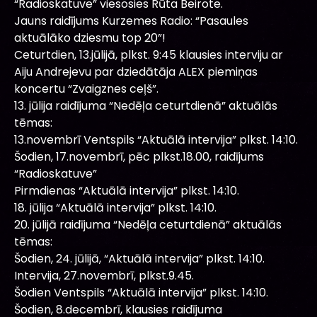
“Radioskatuve” viesosies Rūta Beirote.
Jauns raidījums Kurzemes Radio: “Pasaules
aktuālāko dziesmu top 20”!
Ceturtdien, 13.jūlijā, plkst. 9:45 klausies interviju ar
Aiju Andrejevu par dziedātāja ALEX piemiņas
koncertu “Zvaigznes ceļš”.
13. jūlija raidījuma “Nedēļa ceturtdienā” aktuālās
tēmas:
13.novembrī Ventspils “Aktuālā intervija” plkst. 14:10.
Šodien, 17.novembrī, pēc plkst.18.00, raidījums
“Radioskatuve”
Pirmdienas “Aktuālā intervija” plkst. 14:10.
18. jūlija “Aktuālā intervija” plkst. 14:10.
20. jūlijā raidījuma “Nedēļa ceturtdienā” aktuālās
tēmas:
Šodien, 24. jūlijā, “Aktuālā intervija” plkst. 14:10.
Intervija, 27.novembrī, plkst.9.45.
Šodien Ventspils “Aktuālā intervija” plkst. 14:10.
Šodien, 8.decembrī, klausies raidījuma