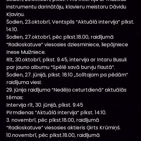
instrumentu darinātāju, klavieru meistaru Dāvidu
Kļaviņu.
Šodien, 23.oktobrī, Ventspils “Aktuālā intervija” plkst.
14:10.
Šodien, 27.oktobrī, pēc plkst.18.00, raidījumā
“Radioskatuve” viesosies dziesminiece, liepājniece
Inese Muižniece.
Rīt, 30.oktobrī, plkst. 9.45, intervija ar Intaru Busuli
par jauno albumu “Spēlē savā burvju flautā”.
Šodien, 27. jūnijā, plkst. 18:10 „Solītajam pa pēdām”
raidījuma viesi:
29. jūnija raidījuma “Nedēļa ceturtdienā” aktuālās
tēmas:
Intervija rīt, 30. jūnijā, plkst. 9:45
Pirmdienas “Aktuālā intervija” plkst. 14:10.
3. novembrī, pēc plkst.18.00, raidījumā
“Radioskatuve” viesosies aktieris Ģirts Krūmiņš.
10.novembrī, pēc plkst.18.00, raidījumā