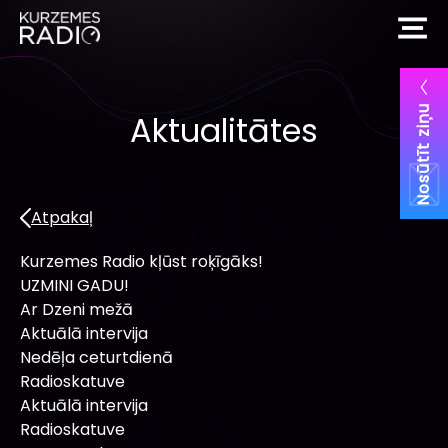
Nosūtīt ziņu
Aktualitātes
Atpakaļ
Kurzemes Radio kļūst roķīgāks!
UZMINI GADU!
Ar Dzeni mežā
Aktuālā intervija
Nedēļa ceturtdienā
Radioskatuve
Aktuālā intervija
Radioskatuve