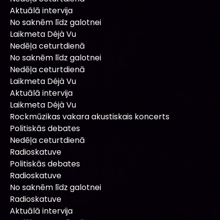
Aktuālā intervija
No saknēm līdz galotnei
Laikmeta Déjà Vu
Nedēļa ceturtdienā
No saknēm līdz galotnei
Nedēļa ceturtdienā
Laikmeta Déjà Vu
Aktuālā intervija
Laikmeta Déjà Vu
Rockmūzikas vakara akustiskais koncerts
Politiskās debates
Nedēļa ceturtdienā
Radioskatuve
Politiskās debates
Radioskatuve
No saknēm līdz galotnei
Radioskatuve
Aktuālā intervija