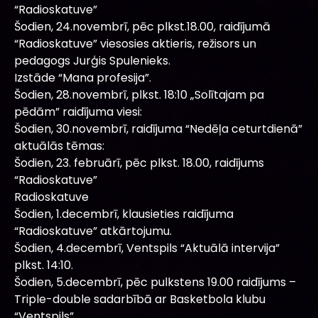
“Radioskatuve”
Šodien, 24.novembrī, pēc plkst.18.00, raidījumā
“Radioskatuve” viesosies aktieris, režisors un
pedagogs Jurģis Spulenieks.
Izstāde “Mana profesija”.
Šodien, 28.novembrī, plkst. 18:10 „Solītajam pa
pēdām” raidījuma viesi:
Šodien, 30.novembrī, raidījuma “Nedēļa ceturtdienā”
aktuālās tēmas:
Šodien, 23. februārī, pēc plkst. 18.00, raidījums
“Radioskatuve”
Radioskatuve
Šodien, 1.decembrī, klausieties raidījuma
“Radioskatuve” atkārtojumu.
Šodien, 4.decembrī, Ventspils “Aktuālā intervija”
plkst. 14:10.
Šodien, 5.decembrī, pēc pulkstens 19.00 raidījums –
Triple-double sadarbībā ar Basketbola klubu
“Ventspils”