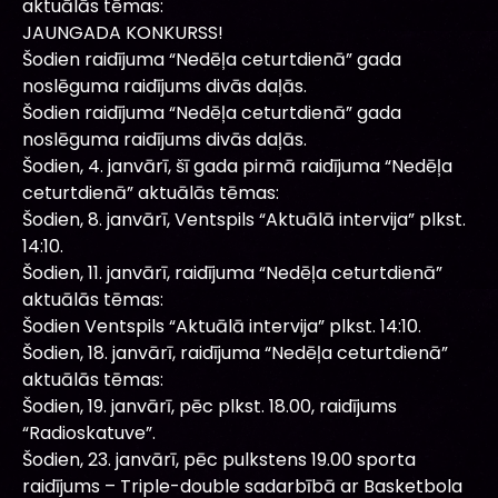
aktuālās tēmas:
JAUNGADA KONKURSS!
Šodien raidījuma “Nedēļa ceturtdienā” gada
noslēguma raidījums divās daļās.
Šodien raidījuma “Nedēļa ceturtdienā” gada
noslēguma raidījums divās daļās.
Šodien, 4. janvārī, šī gada pirmā raidījuma “Nedēļa
ceturtdienā” aktuālās tēmas:
Šodien, 8. janvārī, Ventspils “Aktuālā intervija” plkst.
14:10.
Šodien, 11. janvārī, raidījuma “Nedēļa ceturtdienā”
aktuālās tēmas:
Šodien Ventspils “Aktuālā intervija” plkst. 14:10.
Šodien, 18. janvārī, raidījuma “Nedēļa ceturtdienā”
aktuālās tēmas:
Šodien, 19. janvārī, pēc plkst. 18.00, raidījums
“Radioskatuve”.
Šodien, 23. janvārī, pēc pulkstens 19.00 sporta
raidījums – Triple-double sadarbībā ar Basketbola