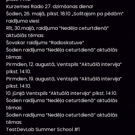
Kurzemes Radio 27. dzimšanas diena!
Šodien, 26. maijā, plkst. 18:10 „Solītajam pa pēdām”
raidījuma viesi:
Rīt, 30.maijā, raidījuma “Nedēļa ceturtdienā”
aktuālās tēmas:
Šovakar raidījums “Radioskatuve”
Šodien raidījuma “Nedēļa ceturtdienā” aktuālās
tēmas:
Pirmdien, 12. augustā, Ventspils “Aktuālā intervija”
plkst. 14:10.
Pirmdien, 19. augustā, Ventspils “Aktuālā intervija”
plkst. 14:10.
10. jūnijā Ventspils “Aktuālā intervija” plkst. 14:10.
Šodien raidījuma “Nedēļa ceturtdienā” aktuālās
tēmas:
Šodien raidījuma “Nedēļa ceturtdienā” aktuālās
tēmas:
TestDevLab Summer School #1