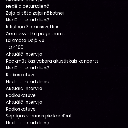
Nedēļa ceturtdienā
Zaļa pilsēta zaļai nākotnei
Nedēļa ceturtdienā
Iekūleņo Ziemassvētkos
Ziemassvētku programma
Laikmeta Déjà Vu
TOP 100
Aktuālā intervija
Rockmūzikas vakara akustiskais koncerts
Nedēļa ceturtdienā
Radioskatuve
Nedēļa ceturtdienā
Aktuālā intervija
Radioskatuve
Aktuālā intervija
Radioskatuve
Septiņas sarunas pie kamīna!
Nedēļa ceturtdienā