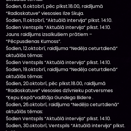
Šodien, 6.oktobrī, pēc plkst.18.00, raidījumā
“Radioskatuve” viesosies Ilze Skuja.
Šodien, 11.oktobrī, “Aktuālā intervija” plkst. 14:10.
Šodien Ventspils “Aktuālā intervija” plkst. 14:10.
Jauns raidījums izsalkušiem prātiem –
“Pēcpusdienas Kumoss”.
Šodien, 12.oktobrī, raidījuma “Nedēļa ceturtdienā”
aktuālās tēmas:
Šodien Ventspils “Aktuālā intervija” plkst. 14:10.
Šodien, 19.oktobrī, raidījuma “Nedēļa ceturtdienā”
aktuālās tēmas:
Šodien, 20.oktobrī, pēc plkst.18.00, raidījumā
“Radioskatuve” viesosies dzīvnieku patversmes
“Ķepu Ķepā”vadītāja Gundega Bidere .
Šodien, 26.oktobrī, raidījuma “Nedēļa ceturtdienā”
aktuālās tēmas:
Šodien Ventspils “Aktuālā intervija” plkst. 14:10.
Šodien, 30.oktobrī, Ventspils “Aktuālā intervija” plkst.