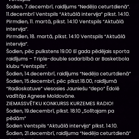
Šodien, 7.decembrī, raidījums “Nedēļa ceturtdienā”.
11.decembrī Ventspils “Aktuālā intervija” plkst. 14:10.
Pirmdien, 11. martā, plkst. 14:10 Ventspils “Aktuālā
intervija”.
Pirmdien, 18. martā, plkst. 14:10 Ventspils “Aktuālā
intervija”.
Šodien, pēc pulkstens 19.00 šī gada pēdējais sporta
raidījums – Triple-double sadarbībā ar Basketbola
klubu “Ventspils”.
Šodien, 14.decembrī, raidījums “Nedēļa ceturtdienā”
Šodien, 15.decembrī, pēc plkst.18.00, raidījumā
“Radioskatuve” viesosies Jauniešu “depo” Ēdolē
vadītāja Agnese Moldovāne.
ZIEMASSVĒTKU KONKURSS KURZEMES RADIO!
Šodien, 19.decembrī, plkst. 18:10 „Solītajam pa
pēdām”
Šodien Ventspils “Aktuālā intervija” plkst. 14:10.
Šodien, 21.decembrī, raidījuma “Nedēļa ceturtdienā”