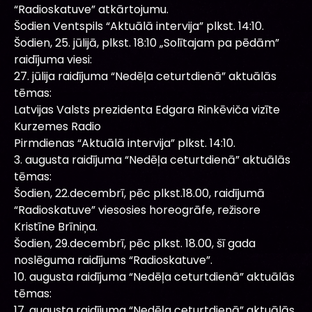
“Radioskatuve” atkārtojumu.
Šodien Ventspils “Aktuālā intervija” plkst. 14:10.
Šodien, 25. jūlijā, plkst. 18:10 „Solītajam pa pēdām”
raidījuma viesi:
27. jūlija raidījuma “Nedēļa ceturtdienā” aktuālās
tēmas:
Latvijas Valsts prezidenta Edgara Rinkēviča vizīte
Kurzemes Radio
Pirmdienas “Aktuālā intervija” plkst. 14:10.
3. augusta raidījuma “Nedēļa ceturtdienā” aktuālās
tēmas:
Šodien, 22.decembrī, pēc plkst.18.00, raidījumā
“Radioskatuve” viesosies horeogrāfe, režisore
Kristīne Brīniņa.
Šodien, 29.decembrī, pēc plkst. 18.00, šī gada
noslēguma raidījums “Radioskatuve”.
10. augusta raidījuma “Nedēļa ceturtdienā” aktuālās
tēmas:
17. augusta raidījuma “Nedēļa ceturtdienā” aktuālās