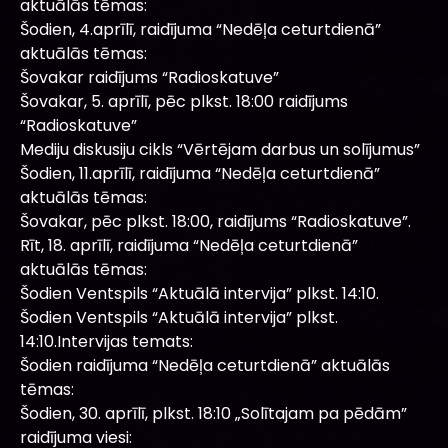
aktuālās tēmas:
Šodien, 4.aprīlī, raidījuma “Nedēļa ceturtdienā”
aktuālās tēmas:
Šovakar raidījums “Radioskatuve”
Šovakar, 5. aprīlī, pēc plkst. 18:00 raidījums
“Radioskatuve”
Mediju diskusiju cikls “Vērtējam darbus un solījumus”
Šodien, 11.aprīlī, raidījuma “Nedēļa ceturtdienā”
aktuālās tēmas:
Šovakar, pēc plkst. 18:00, raidījums “Radioskatuve”.
Rīt, 18. aprīlī, raidījuma “Nedēļa ceturtdienā”
aktuālās tēmas:
Šodien Ventspils “Aktuālā intervija” plkst. 14:10.
Šodien Ventspils “Aktuālā intervija” plkst.
14:10.Intervijas temats:
Šodien raidījuma “Nedēļa ceturtdienā” aktuālās
tēmas:
Šodien, 30. aprīlī, plkst. 18:10 „Solītajam pa pēdām”
raidījuma viesi: