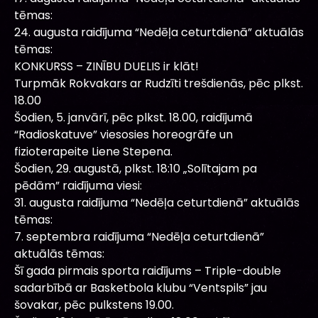
tēmas:
24. augusta raidījuma “Nedēļa ceturtdienā” aktuālās
tēmas:
KONKURSS – ZINĪBU DUELIS ir klāt!
Turpmāk Rokvakars ar Rudzīti trešdienās, pēc plkst.
18.00
Šodien, 5. janvārī, pēc plkst. 18.00, raidījumā
“Radioskatuve” viesosies horeogrāfe un
fizioterapeite Liene Stepena.
Šodien, 29. augustā, plkst. 18:10 „Solītajam pa
pēdām” raidījuma viesi:
31. augusta raidījuma “Nedēļa ceturtdienā” aktuālās
tēmas:
7. septembra raidījuma “Nedēļa ceturtdienā”
aktuālās tēmas:
Šī gada pirmais sporta raidījums – Triple-double
sadarbībā ar Basketbola klubu “Ventspils” jau
šovakar, pēc pulkstens 19.00.