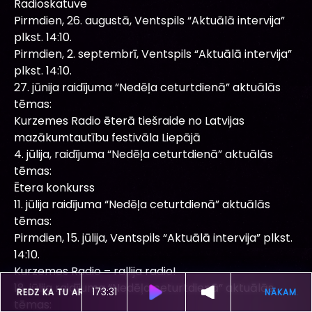
Radioskatuve
Pirmdien, 26. augustā, Ventspils “Aktuālā intervija”
plkst. 14:10.
Pirmdien, 2. septembrī, Ventspils “Aktuālā intervija”
plkst. 14:10.
27. jūnija raidījuma “Nedēļa ceturtdienā” aktuālās
tēmas:
Kurzemes Radio ēterā tiešraide no Latvijas
mazākumtautību festivāla Liepājā
4. jūlija, raidījuma “Nedēļa ceturtdienā” aktuālās
tēmas:
Ētera konkurss
11. jūlija raidījuma “Nedēļa ceturtdienā” aktuālās
tēmas:
Pirmdien, 15. jūlija, Ventspils “Aktuālā intervija” plkst.
14:10.
Kurzemes Radio – rallija radio!
18. jūlija raidījuma “Nedēļa ceturtdienā” aktuālās
173:27
D SKAN
TUMSA -
REDZ KA TU AR MANI
tēmas: