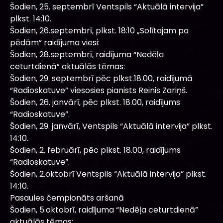
Šodien, 25. septembrī Ventspils “Aktuālā intervija”
plkst. 14:10.
Šodien, 26.septembrī, plkst. 18:10 „Solītajam pa
pēdām” raidījuma viesi:
Šodien, 28.septembrī, raidījuma “Nedēļa
ceturtdienā” aktuālās tēmas:
Šodien, 29. septembrī pēc plkst.18.00, raidījumā
“Radioskatuve” viesosies pianists Reinis Zariņš.
Šodien, 26. janvārī, pēc plkst. 18.00, raidījums
“Radioskatuve”.
Šodien, 29. janvārī, Ventspils “Aktuālā intervija” plkst.
14:10.
Šodien, 2. februārī, pēc plkst. 18.00, raidījums
“Radioskatuve”.
Šodien, 2.oktobrī Ventspils “Aktuālā intervija” plkst.
14:10.
Pasaules čempionāts aršanā
Šodien, 5.oktobrī, raidījuma “Nedēļa ceturtdienā”
aktuālās tēmas: