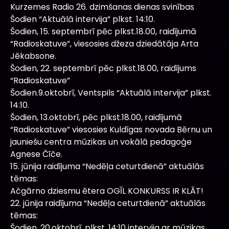
Kurzemes Radio 26. dzimšanas dienas svinības
Šodien “Aktuālā intervija” plkst. 14:10.
Šodien, 15. septembrī pēc plkst.18.00, raidījumā
“Radioskatuve”, viesosies džeza dziedātāja Arta
Jēkabsone.
Šodien, 22. septembrī pēc plkst.18.00, raidījums
“Radioskatuve”
Šodien.9.oktobrī, Ventspils “Aktuālā intervija” plkst.
14:10.
Šodien, 13.oktobrī, pēc plkst.18.00, raidījumā
“Radioskatuve” viesosies Kuldīgas novada Bērnu un
jauniešu centra mūzikas un vokālā pedagoģe
Agnese Čīče.
15. jūnija raidījuma “Nedēļa ceturtdienā” aktuālās
tēmas:
Ačgārno dziesmu ētera OGĪL KONKURSS IR KLĀT!
22. jūnija raidījuma “Nedēļa ceturtdienā” aktuālās
tēmas:
Šodien, 20.oktobrī, plkst. 14:10 intervija ar mūzikas