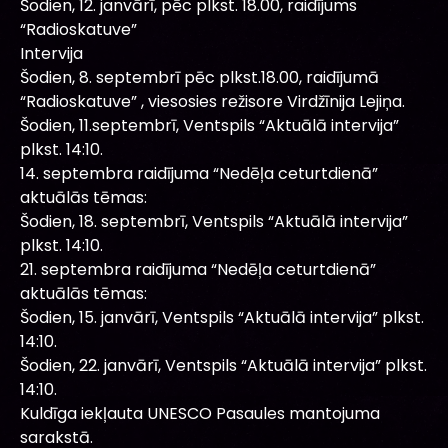
Šodien, 12. janvārī, pēc plkst. 18.00, raidījums
“Radioskatuve”
Intervija
Šodien, 8. septembrī pēc plkst.18.00, raidījumā
“Radioskatuve” , viesosies režisore Virdžīnija Lejiņa.
Šodien, 11.septembrī, Ventspils “Aktuālā intervija”
plkst. 14:10.
14. septembra raidījuma “Nedēļa ceturtdienā”
aktuālās tēmas:
Šodien, 18. septembrī, Ventspils “Aktuālā intervija”
plkst. 14:10.
21. septembra raidījuma “Nedēļa ceturtdienā”
aktuālās tēmas:
Šodien, 15. janvārī, Ventspils “Aktuālā intervija” plkst.
14:10.
Šodien, 22. janvārī, Ventspils “Aktuālā intervija” plkst.
14:10.
Kuldīga iekļauta UNESCO Pasaules mantojuma
sarakstā.