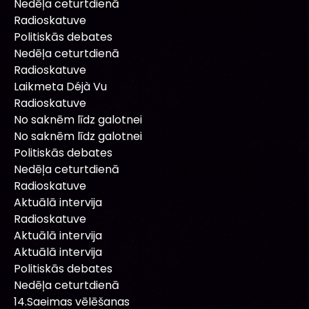
Nedēļa ceturtdienā
Radioskatuve
Politiskās debates
Nedēļa ceturtdienā
Radioskatuve
Laikmeta Déjà Vu
Radioskatuve
No saknēm līdz galotnei
No saknēm līdz galotnei
Politiskās debates
Nedēļa ceturtdienā
Radioskatuve
Aktuālā intervija
Radioskatuve
Aktuālā intervija
Aktuālā intervija
Politiskās debates
Nedēļa ceturtdienā
14.Saeimas vēlēšanas