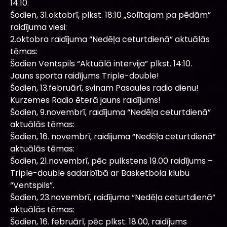
14:10.
Šodien, 31.oktobrī, plkst. 18:10 „Solītajam pa pēdām”
raidījuma viesi:
2.oktobra raidījuma “Nedēļa ceturtdienā” aktuālās
tēmas:
Šodien Ventspils “Aktuālā intervija” plkst. 14:10.
Jauns sporta raidījums Triple-double!
Šodien, 13.februārī, svinam Pasaules radio dienu!
Kurzemes Radio ēterā jauns raidījums!
Šodien, 9.novembrī, raidījuma “Nedēļa ceturtdienā”
aktuālās tēmas:
Šodien, 16. novembrī, raidījuma “Nedēļa ceturtdienā”
aktuālās tēmas:
Šodien, 21.novembrī, pēc pulkstens 19.00 raidījums –
Triple-double sadarbībā ar Basketbola klubu
“Ventspils”.
Šodien, 23.novembrī, raidījuma “Nedēļa ceturtdienā”
aktuālās tēmas:
Šodien, 16. februārī, pēc plkst. 18.00, raidījums