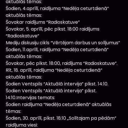
aktuālās tēmas:
Šodien, 4.aprīlī, raidījuma “Nedēļa ceturtdienā”
aktuālās tēmas:
Šovakar raidījums “Radioskatuve”
Šovakar, 5. aprīlī, pēc plkst. 18:00 raidījums
“Radioskatuve”
Mediju diskusiju cikls “Vērtējam darbus un solījumus”
Šodien, 11.aprīlī, raidījuma “Nedēļa ceturtdienā”
aktuālās tēmas:
Šovakar, pēc plkst. 18:00, raidījums “Radioskatuve”.
Rīt, 18. aprīlī, raidījuma “Nedēļa ceturtdienā”
aktuālās tēmas:
Šodien Ventspils “Aktuālā intervija” plkst. 14:10.
Šodien Ventspils “Aktuālā intervija” plkst.
14:10.Intervijas temats:
Šodien raidījuma “Nedēļa ceturtdienā” aktuālās
tēmas:
Šodien, 30. aprīlī, plkst. 18:10 „Solītajam pa pēdām”
raidījuma viesi: