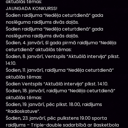
aktuālās tēmas:
JAUNGADA KONKURSS!
Šodien raidījuma “Nedēļa ceturtdienā” gada
noslēguma raidījums divās daļās.
Šodien raidījuma “Nedēļa ceturtdienā” gada
noslēguma raidījums divās daļās.
Šodien, 4. janvārī, šī gada pirmā raidījuma “Nedēļa
ceturtdienā” aktuālās tēmas:
Šodien, 8. janvārī, Ventspils “Aktuālā intervija” plkst.
14:10.
Šodien, 11. janvārī, raidījuma “Nedēļa ceturtdienā”
aktuālās tēmas:
Šodien Ventspils “Aktuālā intervija” plkst. 14:10.
Šodien, 18. janvārī, raidījuma “Nedēļa ceturtdienā”
aktuālās tēmas:
Šodien, 19. janvārī, pēc plkst. 18.00, raidījums
“Radioskatuve”.
Šodien, 23. janvārī, pēc pulkstens 19.00 sporta
raidījums – Triple-double sadarbībā ar Basketbola