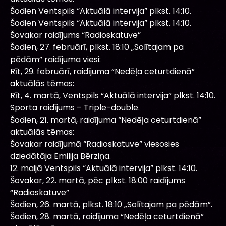
Šodien Ventspils “Aktuālā intervija” plkst. 14:10.
Šodien Ventspils “Aktuālā intervija” plkst. 14:10.
Šovakar raidījums “Radioskatuve”
Šodien, 27. februārī, plkst. 18:10 „Solītajam pa
pēdām” raidījuma viesi:
Rīt, 29. februārī, raidījuma “Nedēļa ceturtdienā”
aktuālās tēmas:
Rīt, 4. martā, Ventspils “Aktuālā intervija” plkst. 14:10.
Sporta raidījums – Triple-double.
Šodien, 21. martā, raidījuma “Nedēļa ceturtdienā”
aktuālās tēmas:
Šovakar raidījumā “Radioskatuve” viesosies
dziedātāja Emilija Bērziņa.
12. maijā Ventspils “Aktuālā intervija” plkst. 14:10.
Šovakar, 22. martā, pēc plkst. 18:00 raidījums
“Radioskatuve”
Šodien, 26. martā, plkst. 18:10 „Solītajam pa pēdām”.
Šodien, 28. martā, raidījuma “Nedēļa ceturtdienā”