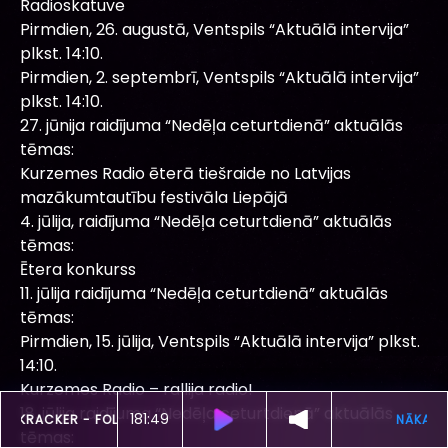
Radioskatuve
Pirmdien, 26. augustā, Ventspils “Aktuālā intervija”
plkst. 14:10.
Pirmdien, 2. septembrī, Ventspils “Aktuālā intervija”
plkst. 14:10.
27. jūnija raidījuma “Nedēļa ceturtdienā” aktuālās
tēmas:
Kurzemes Radio ēterā tiešraide no Latvijas
mazākumtautību festivāla Liepājā
4. jūlija, raidījuma “Nedēļa ceturtdienā” aktuālās
tēmas:
Ētera konkurss
11. jūlija raidījuma “Nedēļa ceturtdienā” aktuālās
tēmas:
Pirmdien, 15. jūlija, Ventspils “Aktuālā intervija” plkst.
14:10.
Kurzemes Radio – rallija radio!
18. jūlija raidījuma “Nedēļa ceturtdienā” aktuālās
181:45
ŠOBRĪD SKAN
UNCLE KRACKER -
FOLLOW ME
tēmas: