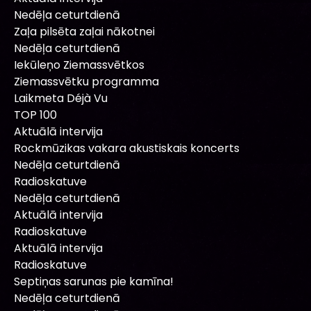
Nedēļa ceturtdienā
Zaļa pilsēta zaļai nākotnei
Nedēļa ceturtdienā
Iekūleņo Ziemassvētkos
Ziemassvētku programma
Laikmeta Déjà Vu
TOP 100
Aktuālā intervija
Rockmūzikas vakara akustiskais koncerts
Nedēļa ceturtdienā
Radioskatuve
Nedēļa ceturtdienā
Aktuālā intervija
Radioskatuve
Aktuālā intervija
Radioskatuve
Septiņas sarunas pie kamīna!
Nedēļa ceturtdienā