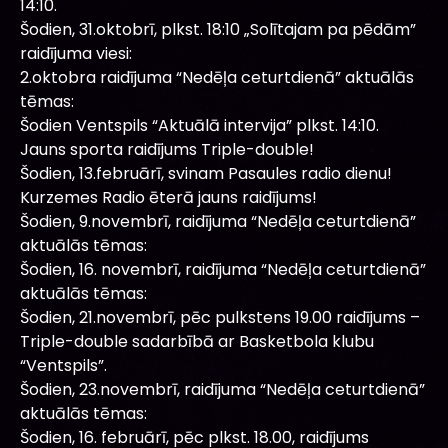
14:10.
Šodien, 31.oktobrī, plkst. 18:10 „Solītajam pa pēdām”
raidījuma viesi:
2.oktobra raidījuma “Nedēļa ceturtdienā” aktuālās
tēmas:
Šodien Ventspils “Aktuālā intervija” plkst. 14:10.
Jauns sporta raidījums Triple-double!
Šodien, 13.februārī, svinam Pasaules radio dienu!
Kurzemes Radio ēterā jauns raidījums!
Šodien, 9.novembrī, raidījuma “Nedēļa ceturtdienā”
aktuālās tēmas:
Šodien, 16. novembrī, raidījuma “Nedēļa ceturtdienā”
aktuālās tēmas:
Šodien, 21.novembrī, pēc pulkstens 19.00 raidījums –
Triple-double sadarbībā ar Basketbola klubu
“Ventspils”.
Šodien, 23.novembrī, raidījuma “Nedēļa ceturtdienā”
aktuālās tēmas:
Šodien, 16. februārī, pēc plkst. 18.00, raidījums