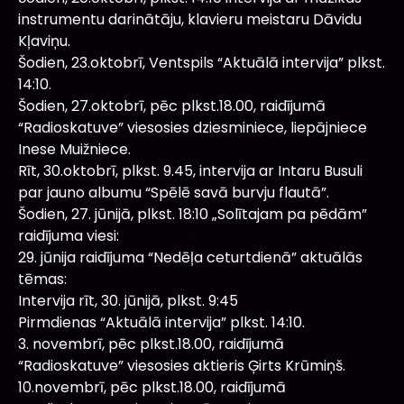
instrumentu darinātāju, klavieru meistaru Dāvidu
Kļaviņu.
Šodien, 23.oktobrī, Ventspils “Aktuālā intervija” plkst.
14:10.
Šodien, 27.oktobrī, pēc plkst.18.00, raidījumā
“Radioskatuve” viesosies dziesminiece, liepājniece
Inese Muižniece.
Rīt, 30.oktobrī, plkst. 9.45, intervija ar Intaru Busuli
par jauno albumu “Spēlē savā burvju flautā”.
Šodien, 27. jūnijā, plkst. 18:10 „Solītajam pa pēdām”
raidījuma viesi:
29. jūnija raidījuma “Nedēļa ceturtdienā” aktuālās
tēmas:
Intervija rīt, 30. jūnijā, plkst. 9:45
Pirmdienas “Aktuālā intervija” plkst. 14:10.
3. novembrī, pēc plkst.18.00, raidījumā
“Radioskatuve” viesosies aktieris Ģirts Krūmiņš.
10.novembrī, pēc plkst.18.00, raidījumā