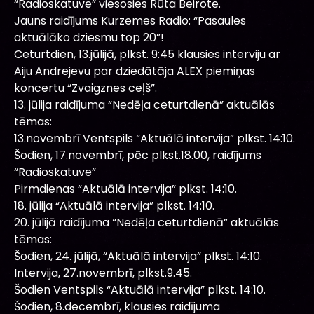
“Radioskatuve” viesosies Rūta Beirote.
Jauns raidījums Kurzemes Radio: “Pasaules
aktuālāko dziesmu top 20”!
Ceturtdien, 13.jūlijā, plkst. 9:45 klausies interviju ar
Aiju Andrejevu par dziedātāja ALEX piemiņas
koncertu “Zvaigznes ceļš”.
13. jūlija raidījuma “Nedēļa ceturtdienā” aktuālās
tēmas:
13.novembrī Ventspils “Aktuālā intervija” plkst. 14:10.
Šodien, 17.novembrī, pēc plkst.18.00, raidījums
“Radioskatuve”
Pirmdienas “Aktuālā intervija” plkst. 14:10.
18. jūlija “Aktuālā intervija” plkst. 14:10.
20. jūlijā raidījuma “Nedēļa ceturtdienā” aktuālās
tēmas:
Šodien, 24. jūlijā, “Aktuālā intervija” plkst. 14:10.
Intervija, 27.novembrī, plkst.9.45.
Šodien Ventspils “Aktuālā intervija” plkst. 14:10.
Šodien, 8.decembrī, klausies raidījuma