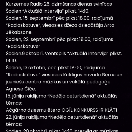
Kurzemes Radio 26. dzimšanas dienas svinības
Šodien “Aktuālā intervija” plkst. 14:10.
Šodien, 15. septembrī pēc plkst.18.00, raidījumā
“Radioskatuve”, viesosies džeza dziedātāja Arta
Jēkabsone.
Šodien, 22. septembrī pēc plkst.18.00, raidījums
“Radioskatuve”
Šodien.9.oktobrī, Ventspils “Aktuālā intervija” plkst.
14:10.
Šodien, 13.oktobrī, pēc plkst.18.00, raidījumā
“Radioskatuve” viesosies Kuldīgas novada Bērnu un
jauniešu centra mūzikas un vokālā pedagoģe
Agnese Čīče.
15. jūnija raidījuma “Nedēļa ceturtdienā” aktuālās
tēmas:
Ačgārno dziesmu ētera OGĪL KONKURSS IR KLĀT!
22. jūnija raidījuma “Nedēļa ceturtdienā” aktuālās
tēmas:
Šodien, 20.oktobrī, plkst. 14:10 intervija ar mūzikas