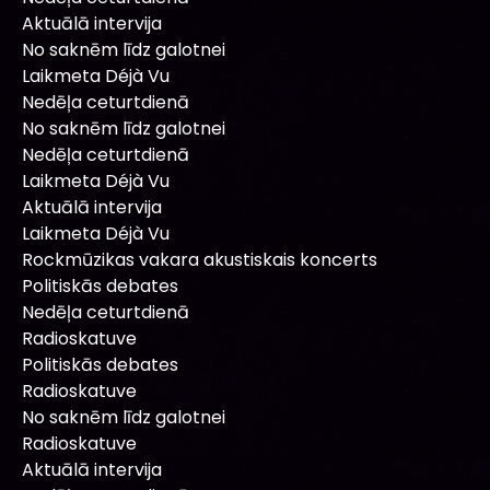
Aktuālā intervija
No saknēm līdz galotnei
Laikmeta Déjà Vu
Nedēļa ceturtdienā
No saknēm līdz galotnei
Nedēļa ceturtdienā
Laikmeta Déjà Vu
Aktuālā intervija
Laikmeta Déjà Vu
Rockmūzikas vakara akustiskais koncerts
Politiskās debates
Nedēļa ceturtdienā
Radioskatuve
Politiskās debates
Radioskatuve
No saknēm līdz galotnei
Radioskatuve
Aktuālā intervija