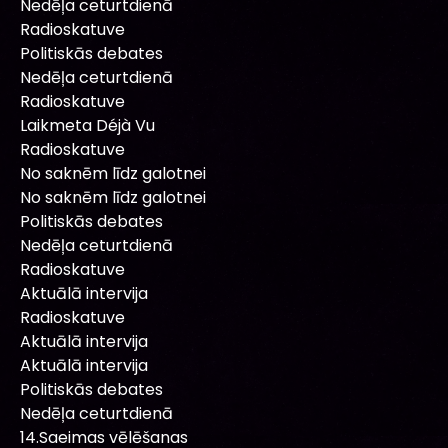
Nedēļa ceturtdienā
Radioskatuve
Politiskās debates
Nedēļa ceturtdienā
Radioskatuve
Laikmeta Déjà Vu
Radioskatuve
No saknēm līdz galotnei
No saknēm līdz galotnei
Politiskās debates
Nedēļa ceturtdienā
Radioskatuve
Aktuālā intervija
Radioskatuve
Aktuālā intervija
Aktuālā intervija
Politiskās debates
Nedēļa ceturtdienā
14.Saeimas vēlēšanas