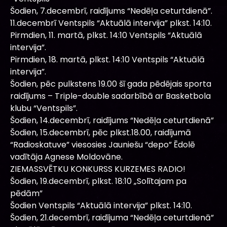
Šodien, 7.decembrī, raidījums “Nedēļa ceturtdienā”.
11.decembrī Ventspils “Aktuālā intervija” plkst. 14:10.
Pirmdien, 11. martā, plkst. 14:10 Ventspils “Aktuālā
intervija”.
Pirmdien, 18. martā, plkst. 14:10 Ventspils “Aktuālā
intervija”.
Šodien, pēc pulkstens 19.00 šī gada pēdējais sporta
raidījums – Triple-double sadarbībā ar Basketbola
klubu “Ventspils”.
Šodien, 14.decembrī, raidījums “Nedēļa ceturtdienā”
Šodien, 15.decembrī, pēc plkst.18.00, raidījumā
“Radioskatuve” viesosies Jauniešu “depo” Ēdolē
vadītāja Agnese Moldovāne.
ZIEMASSVĒTKU KONKURSS KURZEMES RADIO!
Šodien, 19.decembrī, plkst. 18:10 „Solītajam pa
pēdām”
Šodien Ventspils “Aktuālā intervija” plkst. 14:10.
Šodien, 21.decembrī, raidījuma “Nedēļa ceturtdienā”