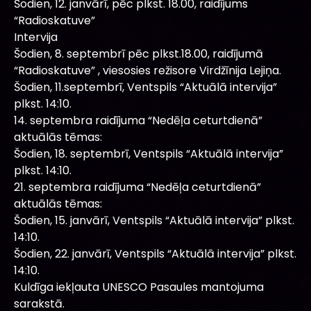
Šodien, 12. janvārī, pēc plkst. 18.00, raidījums
“Radioskatuve”
Intervija
Šodien, 8. septembrī pēc plkst.18.00, raidījumā
“Radioskatuve” , viesosies režisore Virdžīnija Lejiņa.
Šodien, 11.septembrī, Ventspils “Aktuālā intervija”
plkst. 14:10.
14. septembra raidījuma “Nedēļa ceturtdienā”
aktuālās tēmas:
Šodien, 18. septembrī, Ventspils “Aktuālā intervija”
plkst. 14:10.
21. septembra raidījuma “Nedēļa ceturtdienā”
aktuālās tēmas:
Šodien, 15. janvārī, Ventspils “Aktuālā intervija” plkst.
14:10.
Šodien, 22. janvārī, Ventspils “Aktuālā intervija” plkst.
14:10.
Kuldīga iekļauta UNESCO Pasaules mantojuma
sarakstā.