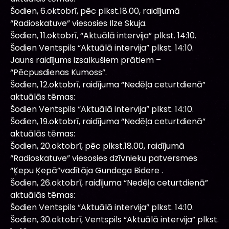
Šodien, 6.oktobrī, pēc plkst.18.00, raidījumā
“Radioskatuve” viesosies Ilze Skuja.
Šodien, 11.oktobrī, “Aktuālā intervija” plkst. 14:10.
Šodien Ventspils “Aktuālā intervija” plkst. 14:10.
Jauns raidījums izsalkušiem prātiem –
“Pēcpusdienas Kumoss”.
Šodien, 12.oktobrī, raidījuma “Nedēļa ceturtdienā”
aktuālās tēmas:
Šodien Ventspils “Aktuālā intervija” plkst. 14:10.
Šodien, 19.oktobrī, raidījuma “Nedēļa ceturtdienā”
aktuālās tēmas:
Šodien, 20.oktobrī, pēc plkst.18.00, raidījumā
“Radioskatuve” viesosies dzīvnieku patversmes
“Ķepu Ķepā”vadītāja Gundega Bidere .
Šodien, 26.oktobrī, raidījuma “Nedēļa ceturtdienā”
aktuālās tēmas:
Šodien Ventspils “Aktuālā intervija” plkst. 14:10.
Šodien, 30.oktobrī, Ventspils “Aktuālā intervija” plkst.