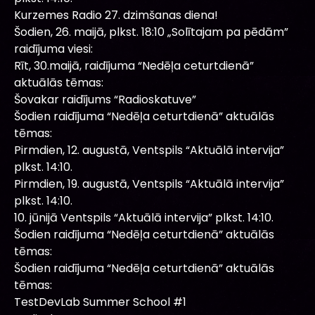
Kurzemes Radio 27. dzimšanas diena!
Šodien, 26. maijā, plkst. 18:10 „Solītajam pa pēdām”
raidījuma viesi:
Rīt, 30.maijā, raidījuma “Nedēļa ceturtdienā”
aktuālās tēmas:
Šovakar raidījums “Radioskatuve”
Šodien raidījuma “Nedēļa ceturtdienā” aktuālās
tēmas:
Pirmdien, 12. augustā, Ventspils “Aktuālā intervija”
plkst. 14:10.
Pirmdien, 19. augustā, Ventspils “Aktuālā intervija”
plkst. 14:10.
10. jūnijā Ventspils “Aktuālā intervija” plkst. 14:10.
Šodien raidījuma “Nedēļa ceturtdienā” aktuālās
tēmas:
Šodien raidījuma “Nedēļa ceturtdienā” aktuālās
tēmas:
TestDevLab Summer School #1