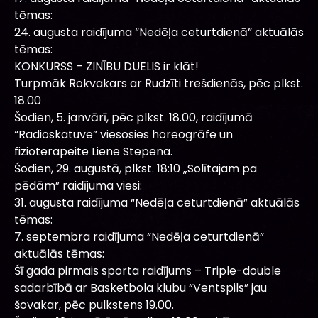
tēmas:
24. augusta raidījuma “Nedēļa ceturtdienā” aktuālās
tēmas:
KONKURSS – ZINĪBU DUELIS ir klāt!
Turpmāk Rokvakars ar Rudzīti trešdienās, pēc plkst.
18.00
Šodien, 5. janvārī, pēc plkst. 18.00, raidījumā
“Radioskatuve” viesosies horeogrāfe un
fizioterapeite Liene Stepena.
Šodien, 29. augustā, plkst. 18:10 „Solītajam pa
pēdām” raidījuma viesi:
31. augusta raidījuma “Nedēļa ceturtdienā” aktuālās
tēmas:
7. septembra raidījuma “Nedēļa ceturtdienā”
aktuālās tēmas:
Šī gada pirmais sporta raidījums – Triple-double
sadarbībā ar Basketbola klubu “Ventspils” jau
šovakar, pēc pulkstens 19.00.