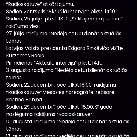
“Radioskatuve” atkārtojumu.
Šodien Ventspils “Aktuālā intervija” plkst. 14:10.
Šodien, 25. jūlijā, plkst. 18:10 „Solītajam pa pēdām”
raidījuma viesi:
27. jūlija raidījuma “Nedēļa ceturtdienā” aktuālās
tēmas:
Latvijas Valsts prezidenta Edgara Rinkēviča vizīte
Kurzemes Radio
Pirmdienas “Aktuālā intervija” plkst. 14:10.
3. augusta raidījuma “Nedēļa ceturtdienā” aktuālās
tēmas:
Šodien, 22.decembrī, pēc plkst.18.00, raidījumā
“Radioskatuve” viesosies horeogrāfe, režisore
Kristīne Brīniņa.
Šodien, 29.decembrī, pēc plkst. 18.00, šī gada
noslēguma raidījums “Radioskatuve”.
10. augusta raidījuma “Nedēļa ceturtdienā” aktuālās
tēmas:
17. augusta raidījuma “Nedēļa ceturtdienā” aktuālās