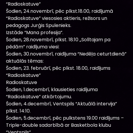
“Radioskatuve”
Šodien, 24.novembrī, pēc plkst.18.00, raidījumā
“Radioskatuve” viesosies aktieris, režisors un
pedagogs Jurģis Spulenieks.
Izstāde “Mana profesija”.
Šodien, 28.novembrī, plkst. 18:10 „Solītajam pa
pēdām” raidījuma viesi:
Šodien, 30.novembrī, raidījuma “Nedēļa ceturtdienā”
aktuālās tēmas:
Šodien, 23. februārī, pēc plkst. 18.00, raidījums
“Radioskatuve”
Radioskatuve
Šodien, 1.decembrī, klausieties raidījuma
“Radioskatuve” atkārtojumu.
Šodien, 4.decembrī, Ventspils “Aktuālā intervija”
plkst. 14:10.
Šodien, 5.decembrī, pēc pulkstens 19.00 raidījums –
Triple-double sadarbībā ar Basketbola klubu
“Ventspils”