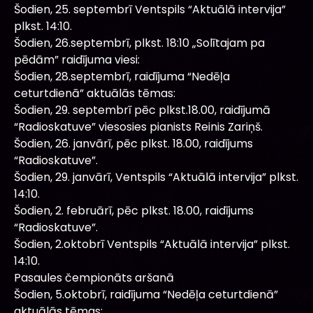
Šodien, 25. septembrī Ventspils “Aktuālā intervija”
plkst. 14:10.
Šodien, 26.septembrī, plkst. 18:10 „Solītajam pa
pēdām” raidījuma viesi:
Šodien, 28.septembrī, raidījuma “Nedēļa
ceturtdienā” aktuālās tēmas:
Šodien, 29. septembrī pēc plkst.18.00, raidījumā
“Radioskatuve” viesosies pianists Reinis Zariņš.
Šodien, 26. janvārī, pēc plkst. 18.00, raidījums
“Radioskatuve”.
Šodien, 29. janvārī, Ventspils “Aktuālā intervija” plkst.
14:10.
Šodien, 2. februārī, pēc plkst. 18.00, raidījums
“Radioskatuve”.
Šodien, 2.oktobrī Ventspils “Aktuālā intervija” plkst.
14:10.
Pasaules čempionāts aršanā
Šodien, 5.oktobrī, raidījuma “Nedēļa ceturtdienā”
aktuālās tēmas: