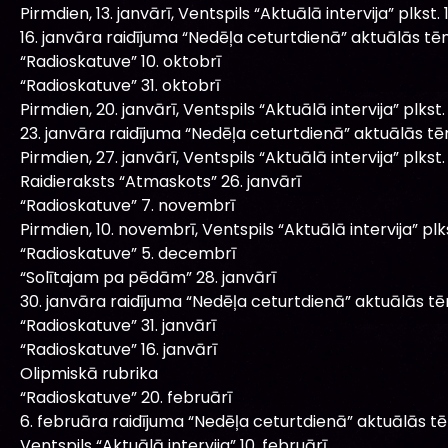
Pirmdien, 13. janvārī, Ventspils “Aktuālā intervija” plkst. 1
16. janvāra raidījuma “Nedēļa ceturtdienā” aktuālās tē
“Radioskatuve” 10. oktobrī
“Radioskatuve” 31. oktobrī
Pirmdien, 20. janvārī, Ventspils “Aktuālā intervija” plkst. 
23. janvāra raidījuma “Nedēļa ceturtdienā” aktuālās t
Pirmdien, 27. janvārī, Ventspils “Aktuālā intervija” plkst. 
Raidieraksts “Atmaskots” 26. janvārī
“Radioskatuve” 7. novembrī
Pirmdien, 10. novembrī, Ventspils “Aktuālā intervija” plks
“Radioskatuve” 5. decembrī
“Solītajam pa pēdām” 28. janvārī
30. janvāra raidījuma “Nedēļa ceturtdienā” aktuālās t
“Radioskatuve” 31. janvārī
“Radioskatuve” 16. janvārī
Olipmiskā rubrika
“Radioskatuve” 20. februārī
6. februāra raidījuma “Nedēļa ceturtdienā” aktuālās t
Ventspils “Aktuālā intervija” 10. februārī