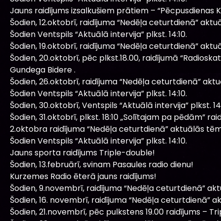
Jauns raidījums izsalkušiem prātiem – “Pēcpusdienas 
Šodien, 12.oktobrī, raidījuma “Nedēļa ceturtdienā” aktu
Šodien Ventspils “Aktuālā intervija” plkst. 14:10.
Šodien, 19.oktobrī, raidījuma “Nedēļa ceturtdienā” aktu
Šodien, 20.oktobrī, pēc plkst.18.00, raidījumā “Radios
Gundega Bidere .
Šodien, 26.oktobrī, raidījuma “Nedēļa ceturtdienā” akt
Šodien Ventspils “Aktuālā intervija” plkst. 14:10.
Šodien, 30.oktobrī, Ventspils “Aktuālā intervija” plkst. 14:
Šodien, 31.oktobrī, plkst. 18:10 „Solītajam pa pēdām” raid
2.oktobra raidījuma “Nedēļa ceturtdienā” aktuālās tēm
Šodien Ventspils “Aktuālā intervija” plkst. 14:10.
Jauns sporta raidījums Triple-double!
Šodien, 13.februārī, svinam Pasaules radio dienu!
Kurzemes Radio ēterā jauns raidījums!
Šodien, 9.novembrī, raidījuma “Nedēļa ceturtdienā” ak
Šodien, 16. novembrī, raidījuma “Nedēļa ceturtdienā” a
Šodien, 21.novembrī, pēc pulkstens 19.00 raidījums – T