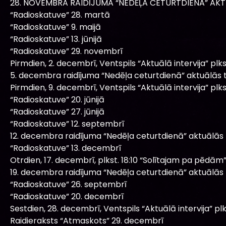
28. NOVEMBRA RAIDĪJUMA “NEDĒĻA CETURTDIENĀ” AKT
“Radioskatuve” 28. martā
“Radioskatuve” 9. maijā
“Radioskatuve” 13. jūnijā
“Radioskatuve” 29. novembrī
Pirmdien, 2. decembrī, Ventspils “Aktuālā intervija” plkst
5. decembra raidījuma “Nedēļa ceturtdienā” aktuālās 
Pirmdien, 9. decembrī, Ventspils “Aktuālā intervija” plkst
“Radioskatuve” 20. jūnijā
“Radioskatuve” 27. jūnijā
“Radioskatuve” 12. septembrī
12. decembra raidījuma “Nedēļa ceturtdienā” aktuālās
“Radioskatuve” 13. decembrī
Otrdien, 17. decembrī, plkst. 18:10 “Solītajam pa pēdām” 
19. decembra raidījuma “Nedēļa ceturtdienā” aktuālās
“Radioskatuve” 26. septembrī
“Radioskatuve” 20. decembrī
Sestdien, 28. decembrī, Ventspils “Aktuālā intervija” plks
Raidieraksts “Atmaskots” 29. decembrī