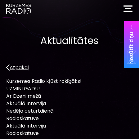
Nosūtīt ziņu
Aktualitātes
Atpakaļ
Kurzemes Radio kļūst roķīgāks!
UZMINI GADU!
Ar Dzeni mežā
Aktuālā intervija
Nedēļa ceturtdienā
Radioskatuve
Aktuālā intervija
Radioskatuve