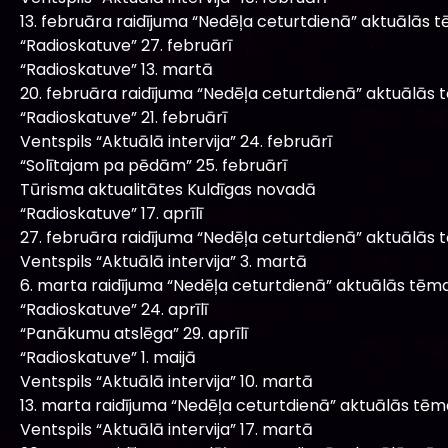
13. februāra raidījuma “Nedēļa ceturtdienā” aktuālās 
“Radioskatuve” 27. februārī
“Radioskatuve” 13. martā
20. februāra raidījuma “Nedēļa ceturtdienā” aktuālās 
“Radioskatuve” 21. februārī
Ventspils “Aktuālā intervija” 24. februārī
“Solītajam pa pēdām” 25. februārī
Tūrisma aktualitātes Kuldīgas novadā
“Radioskatuve” 17. aprīlī
27. februāra raidījuma “Nedēļa ceturtdienā” aktuālās 
Ventspils “Aktuālā intervija” 3. martā
6. marta raidījuma “Nedēļa ceturtdienā” aktuālās tēma
“Radioskatuve” 24. aprīlī
“Panākumu atslēga” 29. aprīlī
“Radioskatuve” 1. maijā
Ventspils “Aktuālā intervija” 10. martā
13. marta raidījuma “Nedēļa ceturtdienā” aktuālās tēm
Ventspils “Aktuālā intervija” 17. martā