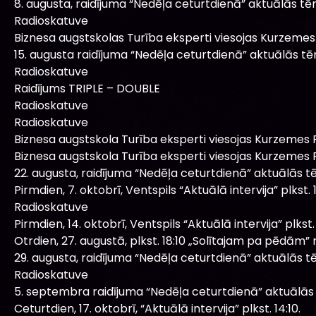
8. augusta, raidījuma “Nedēļa ceturtdienā” aktuālās tē
Radioskatuve
Biznesa augstskolas Turība eksperti viesojas Kurzemes 
15. augusta raidījuma “Nedēļa ceturtdienā” aktuālās t
Radioskatuve
Raidījums TRIPLE – DOUBLE
Radioskatuve
Radioskatuve
Biznesa augstskola Turība eksperti viesojas Kurzemes R
Biznesa augstskola Turība eksperti viesojas Kurzemes R
22. augusta, raidījuma “Nedēļa ceturtdienā” aktuālās t
Pirmdien, 7. oktobrī, Ventspils “Aktuālā intervija” plkst. 1
Radioskatuve
Pirmdien, 14. oktobrī, Ventspils “Aktuālā intervija” plkst. 
Otrdien, 27. augustā, plkst. 18:10 „Solītajam pa pēdām” r
29. augusta, raidījuma “Nedēļa ceturtdienā” aktuālās t
Radioskatuve
5. septembra raidījuma “Nedēļa ceturtdienā” aktuālās
Ceturtdien, 17. oktobrī, “Aktuālā intervija” plkst. 14:10.