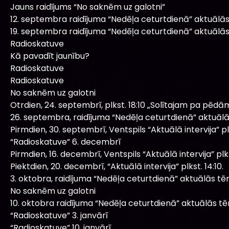
Jauns raidījums “No saknēm uz galotni”
12. septembra raidījuma “Nedēļa ceturtdienā” aktuālā
19. septembra raidījuma “Nedēļa ceturtdienā” aktuālā
Radioskatuve
Kā pavadīt jaunību?
Radioskatuve
Radioskatuve
No saknēm uz galotni
Otrdien, 24. septembrī, plkst. 18:10 „Solītajam pa pēdām
26. septembra, raidījuma “Nedēļa ceturtdienā” aktuāl
Pirmdien, 30. septembrī, Ventspils “Aktuālā intervija” plk
“Radioskatuve” 6. decembrī
Pirmdien, 16. decembrī, Ventspils “Aktuālā intervija” plkst
Piektdien, 20. decembrī, “Aktuālā intervija” plkst. 14:10.
3. oktobra, raidījuma “Nedēļa ceturtdienā” aktuālās tē
No saknēm uz galotni
10. oktobra raidījuma “Nedēļa ceturtdienā” aktuālās t
“Radioskatuve” 3. janvārī
“Radioskatuve” 10. janvārī