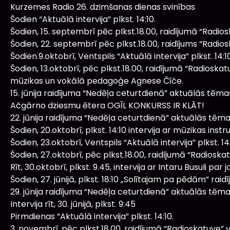
Kurzemes Radio 26. dzimšanas dienas svinības
Šodien “Aktuālā intervija” plkst. 14:10.
Šodien, 15. septembrī pēc plkst.18.00, raidījumā “Radio
Šodien, 22. septembrī pēc plkst.18.00, raidījums “Radio
Šodien.9.oktobrī, Ventspils “Aktuālā intervija” plkst. 14:10
Šodien, 13.oktobrī, pēc plkst.18.00, raidījumā “Radiosk
mūzikas un vokālā pedagoģe Agnese Čīče.
15. jūnija raidījuma “Nedēļa ceturtdienā” aktuālās tēma
Ačgārno dziesmu ētera OGĪL KONKURSS IR KLĀT!
22. jūnija raidījuma “Nedēļa ceturtdienā” aktuālās tēma
Šodien, 20.oktobrī, plkst. 14:10 intervija ar mūzikas ins
Šodien, 23.oktobrī, Ventspils “Aktuālā intervija” plkst. 14:
Šodien, 27.oktobrī, pēc plkst.18.00, raidījumā “Radioska
Rīt, 30.oktobrī, plkst. 9.45, intervija ar Intaru Busuli pa
Šodien, 27. jūnijā, plkst. 18:10 „Solītajam pa pēdām” raidī
29. jūnija raidījuma “Nedēļa ceturtdienā” aktuālās tēma
Intervija rīt, 30. jūnijā, plkst. 9:45
Pirmdienas “Aktuālā intervija” plkst. 14:10.
3. novembrī, pēc plkst.18.00, raidījumā “Radioskatuve” v