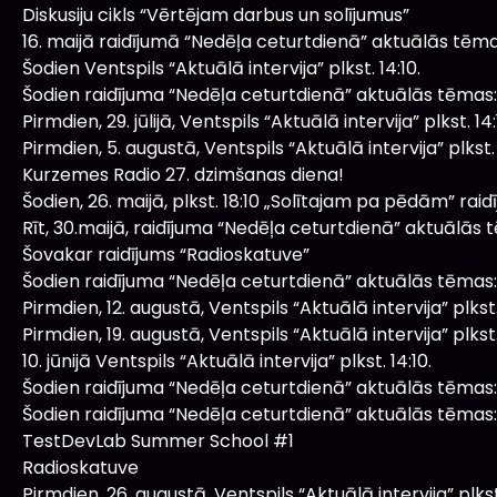
Diskusiju cikls “Vērtējam darbus un solījumus”
16. maijā raidījumā “Nedēļa ceturtdienā” aktuālās tēma
Šodien Ventspils “Aktuālā intervija” plkst. 14:10.
Šodien raidījuma “Nedēļa ceturtdienā” aktuālās tēmas:
Pirmdien, 29. jūlijā, Ventspils “Aktuālā intervija” plkst. 14:
Pirmdien, 5. augustā, Ventspils “Aktuālā intervija” plkst. 
Kurzemes Radio 27. dzimšanas diena!
Šodien, 26. maijā, plkst. 18:10 „Solītajam pa pēdām” raidī
Rīt, 30.maijā, raidījuma “Nedēļa ceturtdienā” aktuālās 
Šovakar raidījums “Radioskatuve”
Šodien raidījuma “Nedēļa ceturtdienā” aktuālās tēmas:
Pirmdien, 12. augustā, Ventspils “Aktuālā intervija” plkst.
Pirmdien, 19. augustā, Ventspils “Aktuālā intervija” plkst.
10. jūnijā Ventspils “Aktuālā intervija” plkst. 14:10.
Šodien raidījuma “Nedēļa ceturtdienā” aktuālās tēmas:
Šodien raidījuma “Nedēļa ceturtdienā” aktuālās tēmas:
TestDevLab Summer School #1
Radioskatuve
Pirmdien, 26. augustā, Ventspils “Aktuālā intervija” plkst.