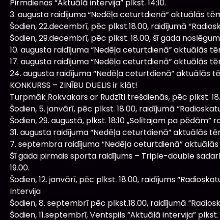
Pirmdienas “Aktuālā intervija” plkst. 14:10.
3. augusta raidījuma “Nedēļa ceturtdienā” aktuālās tē
Šodien, 22.decembrī, pēc plkst.18.00, raidījumā “Radiosk
Šodien, 29.decembrī, pēc plkst. 18.00, šī gada noslēgum
10. augusta raidījuma “Nedēļa ceturtdienā” aktuālās t
17. augusta raidījuma “Nedēļa ceturtdienā” aktuālās t
24. augusta raidījuma “Nedēļa ceturtdienā” aktuālās t
KONKURSS – ZINĪBU DUELIS ir klāt!
Turpmāk Rokvakars ar Rudzīti trešdienās, pēc plkst. 18
Šodien, 5. janvārī, pēc plkst. 18.00, raidījumā “Radiosk
Šodien, 29. augustā, plkst. 18:10 „Solītajam pa pēdām” ra
31. augusta raidījuma “Nedēļa ceturtdienā” aktuālās t
7. septembra raidījuma “Nedēļa ceturtdienā” aktuālās
Šī gada pirmais sporta raidījums – Triple-double sadar
19.00.
Šodien, 12. janvārī, pēc plkst. 18.00, raidījums “Radioska
Intervija
Šodien, 8. septembrī pēc plkst.18.00, raidījumā “Radioskat
Šodien, 11.septembrī, Ventspils “Aktuālā intervija” plkst. 