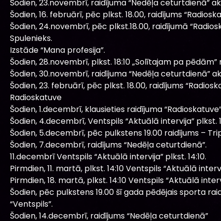
Šodien, 23.novembrī, raidījuma “Nedēļa ceturtdienā” a
Šodien, 16. februārī, pēc plkst. 18.00, raidījums “Radiosk
Šodien, 24.novembrī, pēc plkst.18.00, raidījumā “Radiosk
Spulenieks.
Izstāde “Mana profesija”.
Šodien, 28.novembrī, plkst. 18:10 „Solītajam pa pēdām” r
Šodien, 30.novembrī, raidījuma “Nedēļa ceturtdienā” a
Šodien, 23. februārī, pēc plkst. 18.00, raidījums “Radios
Radioskatuve
Šodien, 1.decembrī, klausieties raidījuma “Radioskatuve
Šodien, 4.decembrī, Ventspils “Aktuālā intervija” plkst. 1
Šodien, 5.decembrī, pēc pulkstens 19.00 raidījums – Tr
Šodien, 7.decembrī, raidījums “Nedēļa ceturtdienā”.
11.decembrī Ventspils “Aktuālā intervija” plkst. 14:10.
Pirmdien, 11. martā, plkst. 14:10 Ventspils “Aktuālā intervi
Pirmdien, 18. martā, plkst. 14:10 Ventspils “Aktuālā interv
Šodien, pēc pulkstens 19.00 šī gada pēdējais sporta ra
“Ventspils”.
Šodien, 14.decembrī, raidījums “Nedēļa ceturtdienā”