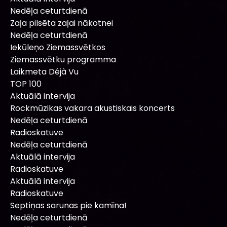
Nedēļa ceturtdienā
Zaļa pilsēta zaļai nākotnei
Nedēļa ceturtdienā
Iekūleņo Ziemassvētkos
Ziemassvētku programma
Laikmeta Déjà Vu
TOP 100
Aktuālā intervija
Rockmūzikas vakara akustiskais koncerts
Nedēļa ceturtdienā
Radioskatuve
Nedēļa ceturtdienā
Aktuālā intervija
Radioskatuve
Aktuālā intervija
Radioskatuve
Septiņas sarunas pie kamīna!
Nedēļa ceturtdienā