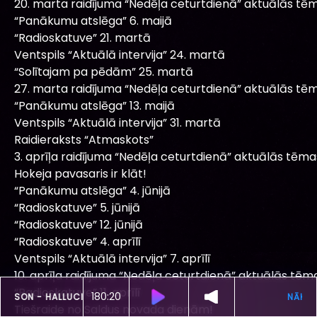
20. marta raidījuma “Nedēļa ceturtdienā” aktuālās tēm
“Panākumu atslēga” 6. maijā
“Radioskatuve” 21. martā
Ventspils “Aktuālā intervija” 24. martā
“Solītajam pa pēdām” 25. martā
27. marta raidījuma “Nedēļa ceturtdienā” aktuālās tēm
“Panākumu atslēga” 13. maijā
Ventspils “Aktuālā intervija” 31. martā
Raidieraksts “Atmaskots”
3. aprīļa raidījuma “Nedēļa ceturtdienā” aktuālās tēma
Hokeja pavasaris ir klāt!
“Panākumu atslēga” 4. jūnijā
“Radioskatuve” 5. jūnijā
“Radioskatuve” 12. jūnijā
“Radioskatuve” 4. aprīlī
Ventspils “Aktuālā intervija” 7. aprīlī
10. aprīļa raidījuma “Nedēļa ceturtdienā” aktuālās tēm
“Radioskatuve” 11. aprīlī
180:16
ŠOBRĪD SKAN
MATT MAESON -
HALLUCINOGENICS
Tiešraide no Saldus novada dienām!