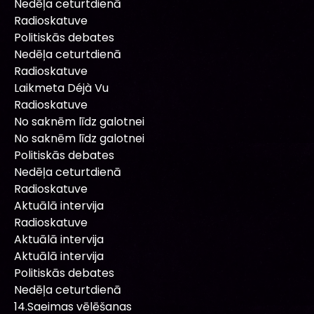
Nedēļa ceturtdienā
Radioskatuve
Politiskās debates
Nedēļa ceturtdienā
Radioskatuve
Laikmeta Déjà Vu
Radioskatuve
No saknēm līdz galotnei
No saknēm līdz galotnei
Politiskās debates
Nedēļa ceturtdienā
Radioskatuve
Aktuālā intervija
Radioskatuve
Aktuālā intervija
Aktuālā intervija
Politiskās debates
Nedēļa ceturtdienā
14.Saeimas vēlēšanas