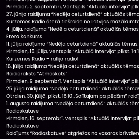
Pirmdien, 2. septembrī, Ventspils “Aktuālā intervija” plkst
27. jūnija raidījuma “Nedēļa ceturtdienā” aktuālās tēma
Kurzemes Radio ēterā tiešraide no Latvijas mazākumtau
4. jūlija, raidījuma “Nedēļa ceturtdienā” aktuālās tēmas
Ētera konkurss
11. jūlija raidījuma “Nedēļa ceturtdienā” aktuālās tēmas:
Pirmdien, 15. jūlija, Ventspils “Aktuālā intervija” plkst. 14:1
Kurzemes Radio – rallija radio!
18. jūlija raidījuma “Nedēļa ceturtdienā” aktuālās tēmas
Raidieraksts “Atmaskots”
Pirmdien, 9. septembrī, Ventspils “Aktuālā intervija” plkst
25. jūlija raidījuma “Nedēļa ceturtdienā” aktuālās tēmas
Otrdien, 30. jūlijā, plkst. 18:10 „Solītajam pa pēdām” raidī
1. augusta raidījuma “Nedēļa ceturtdienā” aktuālās tēm
Radioskatuve
Pirmdien, 16. septembrī, Ventspils “Aktuālā intervija” plks
Radioskatuve
Raidījums ”Radioskatuve” atgriežas no vasaras brīvdi