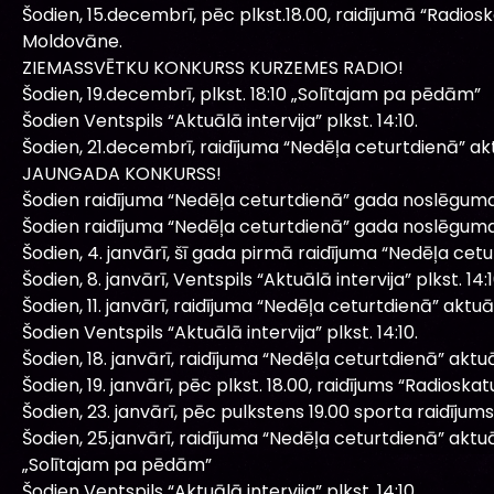
Šodien, 15.decembrī, pēc plkst.18.00, raidījumā “Radio
Moldovāne.
ZIEMASSVĒTKU KONKURSS KURZEMES RADIO!
Šodien, 19.decembrī, plkst. 18:10 „Solītajam pa pēdām”
Šodien Ventspils “Aktuālā intervija” plkst. 14:10.
Šodien, 21.decembrī, raidījuma “Nedēļa ceturtdienā” a
JAUNGADA KONKURSS!
Šodien raidījuma “Nedēļa ceturtdienā” gada noslēguma 
Šodien raidījuma “Nedēļa ceturtdienā” gada noslēguma 
Šodien, 4. janvārī, šī gada pirmā raidījuma “Nedēļa cet
Šodien, 8. janvārī, Ventspils “Aktuālā intervija” plkst. 14:1
Šodien, 11. janvārī, raidījuma “Nedēļa ceturtdienā” aktu
Šodien Ventspils “Aktuālā intervija” plkst. 14:10.
Šodien, 18. janvārī, raidījuma “Nedēļa ceturtdienā” akt
Šodien, 19. janvārī, pēc plkst. 18.00, raidījums “Radioskat
Šodien, 23. janvārī, pēc pulkstens 19.00 sporta raidīju
Šodien, 25.janvārī, raidījuma “Nedēļa ceturtdienā” akt
„Solītajam pa pēdām”
Šodien Ventspils “Aktuālā intervija” plkst. 14:10.