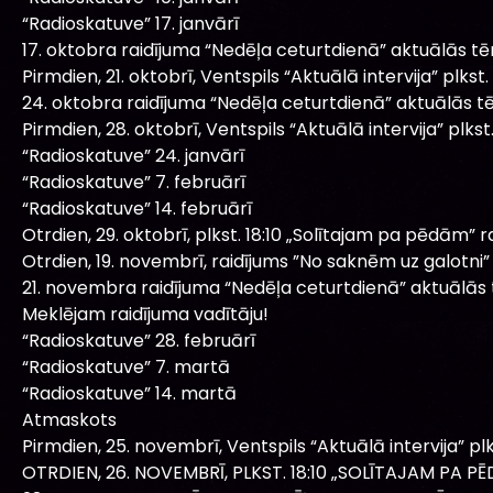
“Radioskatuve” 17. janvārī
17. oktobra raidījuma “Nedēļa ceturtdienā” aktuālās t
Pirmdien, 21. oktobrī, Ventspils “Aktuālā intervija” plkst. 
24. oktobra raidījuma “Nedēļa ceturtdienā” aktuālās t
Pirmdien, 28. oktobrī, Ventspils “Aktuālā intervija” plkst. 
“Radioskatuve” 24. janvārī
“Radioskatuve” 7. februārī
“Radioskatuve” 14. februārī
Otrdien, 29. oktobrī, plkst. 18:10 „Solītajam pa pēdām” ra
Otrdien, 19. novembrī, raidījums ”No saknēm uz galotni”
21. novembra raidījuma “Nedēļa ceturtdienā” aktuālās
Meklējam raidījuma vadītāju!
“Radioskatuve” 28. februārī
“Radioskatuve” 7. martā
“Radioskatuve” 14. martā
Atmaskots
Pirmdien, 25. novembrī, Ventspils “Aktuālā intervija” plks
OTRDIEN, 26. NOVEMBRĪ, PLKST. 18:10 „SOLĪTAJAM PA PĒ