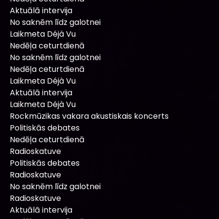
Aktuālā intervija
No saknēm līdz galotnei
Laikmeta Déjà Vu
Nedēļa ceturtdienā
No saknēm līdz galotnei
Nedēļa ceturtdienā
Laikmeta Déjà Vu
Aktuālā intervija
Laikmeta Déjà Vu
Rockmūzikas vakara akustiskais koncerts
Politiskās debates
Nedēļa ceturtdienā
Radioskatuve
Politiskās debates
Radioskatuve
No saknēm līdz galotnei
Radioskatuve
Aktuālā intervija