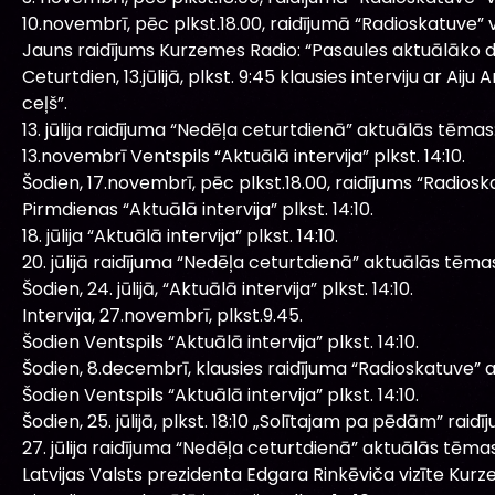
10.novembrī, pēc plkst.18.00, raidījumā “Radioskatuve” v
Jauns raidījums Kurzemes Radio: “Pasaules aktuālāko d
Ceturtdien, 13.jūlijā, plkst. 9:45 klausies interviju ar 
ceļš”.
13. jūlija raidījuma “Nedēļa ceturtdienā” aktuālās tēmas
13.novembrī Ventspils “Aktuālā intervija” plkst. 14:10.
Šodien, 17.novembrī, pēc plkst.18.00, raidījums “Radios
Pirmdienas “Aktuālā intervija” plkst. 14:10.
18. jūlija “Aktuālā intervija” plkst. 14:10.
20. jūlijā raidījuma “Nedēļa ceturtdienā” aktuālās tēma
Šodien, 24. jūlijā, “Aktuālā intervija” plkst. 14:10.
Intervija, 27.novembrī, plkst.9.45.
Šodien Ventspils “Aktuālā intervija” plkst. 14:10.
Šodien, 8.decembrī, klausies raidījuma “Radioskatuve” 
Šodien Ventspils “Aktuālā intervija” plkst. 14:10.
Šodien, 25. jūlijā, plkst. 18:10 „Solītajam pa pēdām” raidīj
27. jūlija raidījuma “Nedēļa ceturtdienā” aktuālās tēmas
Latvijas Valsts prezidenta Edgara Rinkēviča vizīte Kur