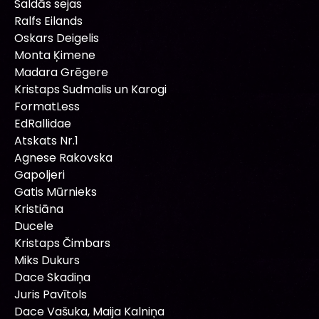
Saldās sejas
Ralfs Eilands
Oskars Deigelis
Monta Ķimene
Madara Grēgere
Kristaps Sudmalis un Karogi
FormatLess
EdRallidae
Atskats Nr.1
Agnese Rakovska
Gapoljeri
Gatis Mūrnieks
Kristiāna
Ducele
Kristaps Čimbars
Miks Dukurs
Dace Skadiņa
Juris Pavītols
Dace Vašuka, Maija Kalniņa