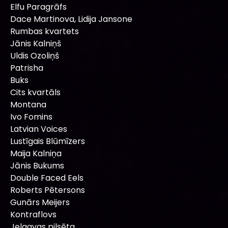
Elfu Paragrāfs
Dace Martinova, Lidija Jansone
Rumbas kvartets
Jānis Kalniņš
Uldis Ozoliņš
Patrisha
Buks
Cits kvartāls
Montana
Ivo Fomins
Latvian Voices
Lustīgais Blūmīzers
Maija Kalniņa
Jānis Bukums
Double Faced Eels
Roberts Pētersons
Gunārs Meijers
Kontraflovs
Jelgavas pilsēta