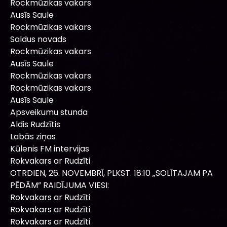
Rockmūzikas vakars
Ausīs Saule
Rockmūzikas vakars
Saldus novads
Rockmūzikas vakars
Ausīs Saule
Rockmūzikas vakars
Rockmūzikas vakars
Ausīs Saule
Apsveikumu stunda
Aldis Rudzītis
Labās ziņas
Kūlenis FM intervijas
Rokvakars ar Rudzīti
OTRDIEN, 26. NOVEMBRĪ, PLKST. 18:10 „SOLĪTAJAM PA
PĒDĀM” RAIDĪJUMA VIESI:
Rokvakars ar Rudzīti
Rokvakars ar Rudzīti
Rokvakars ar Rudzīti