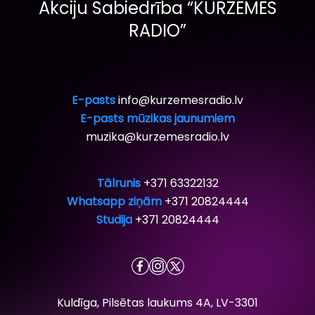
Akciju Sabiedrība “KURZEMES
RADIO”
E-pasts
info@kurzemesradio.lv
E-pasts mūzikas jaunumiem
muzika@kurzemesradio.lv
Tālrunis
+371 63322132
Whatsapp ziņām
+371 20824444
Studija
+371 20824444
Kuldīga, Pilsētas laukums 4A, LV-3301