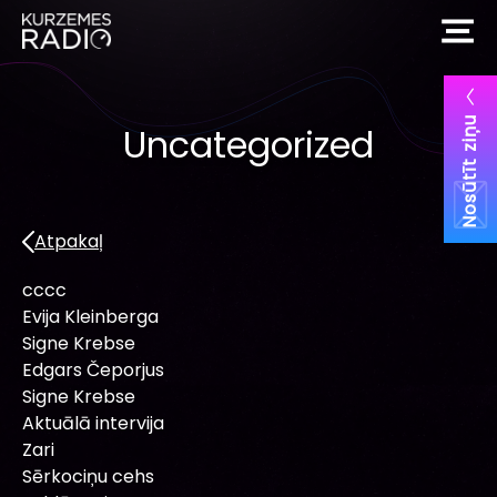
Nosūtīt ziņu
Uncategorized
Atpakaļ
cccc
Evija Kleinberga
Signe Krebse
Edgars Čeporjus
Signe Krebse
Aktuālā intervija
Zari
Sērkociņu cehs