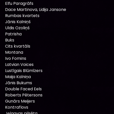
Elfu Paragrāfs
Dace Martinova, Lidija Jansone
Rumbas kvartets
Jānis Kalniņš
Uldis Ozoliņš
Patrisha
Buks
Cits kvartāls
Montana
Ivo Fomins
Latvian Voices
Lustīgais Blūmīzers
Maija Kalniņa
Jānis Bukums
Double Faced Eels
Roberts Pētersons
Gunārs Meijers
Kontraflovs
Jelgavas pilsēta