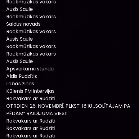
Rockmūzikas vakars
Ausīs Saule
Rockmūzikas vakars
Saldus novads
Rockmūzikas vakars
Ausīs Saule
Rockmūzikas vakars
Rockmūzikas vakars
Ausīs Saule
Apsveikumu stunda
Aldis Rudzītis
Labās ziņas
Kūlenis FM intervijas
Rokvakars ar Rudzīti
OTRDIEN, 26. NOVEMBRĪ, PLKST. 18:10 „SOLĪTAJAM PA
PĒDĀM” RAIDĪJUMA VIESI:
Rokvakars ar Rudzīti
Rokvakars ar Rudzīti
Rokvakars ar Rudzīti