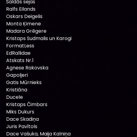
Saldās sejas
Ralfs Eilands
Oskars Deigelis
Monta Ķimene
Madara Grēgere
Kristaps Sudmalis un Karogi
FormatLess
EdRallidae
Atskats Nr.1
Agnese Rakovska
Gapoljeri
Gatis Mūrnieks
Kristiāna
Ducele
Kristaps Čimbars
Miks Dukurs
Dace Skadiņa
Juris Pavītols
Dace Vašuka, Maija Kalniņa