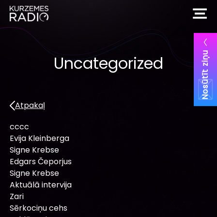
Nosūtīt ziņu
Uncategorized
Atpakaļ
cccc
Evija Kleinberga
Signe Krebse
Edgars Čeporjus
Signe Krebse
Aktuālā intervija
Zari
Sērkociņu cehs