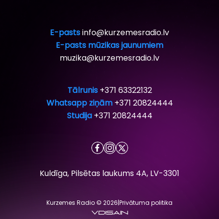
E-pasts
info@kurzemesradio.lv
E-pasts mūzikas jaunumiem
muzika@kurzemesradio.lv
Tālrunis
+371 63322132
Whatsapp ziņām
+371 20824444
Studija
+371 20824444
Kuldīga, Pilsētas laukums 4A, LV-3301
Kurzemes Radio © 2026
|
Privātuma politika