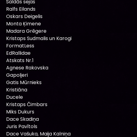
Saldās sejas
Ralfs Eilands
Oskars Deigelis
Monta Ķimene
Madara Grēgere
Kristaps Sudmalis un Karogi
FormatLess
EdRallidae
Atskats Nr.1
Agnese Rakovska
Gapoljeri
Gatis Mūrnieks
Kristiāna
Ducele
Kristaps Čimbars
Miks Dukurs
Dace Skadiņa
Juris Pavītols
Dace Vašuka, Maija Kalniņa