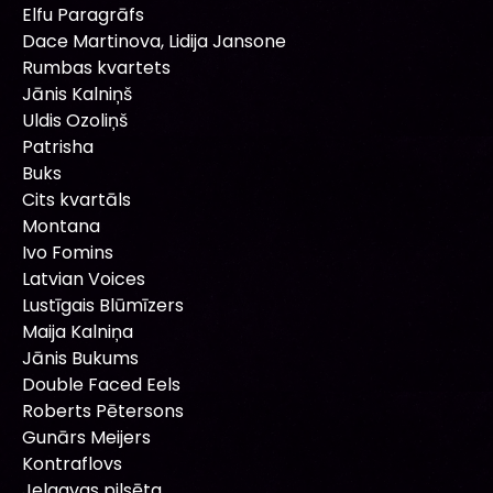
Elfu Paragrāfs
Dace Martinova, Lidija Jansone
Rumbas kvartets
Jānis Kalniņš
Uldis Ozoliņš
Patrisha
Buks
Cits kvartāls
Montana
Ivo Fomins
Latvian Voices
Lustīgais Blūmīzers
Maija Kalniņa
Jānis Bukums
Double Faced Eels
Roberts Pētersons
Gunārs Meijers
Kontraflovs
Jelgavas pilsēta