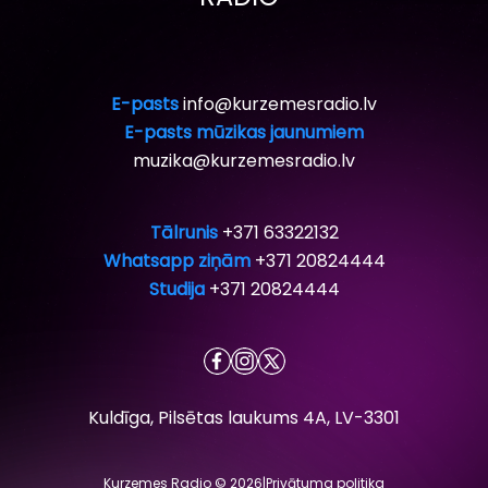
E-pasts
info@kurzemesradio.lv
E-pasts mūzikas jaunumiem
muzika@kurzemesradio.lv
Tālrunis
+371 63322132
Whatsapp ziņām
+371 20824444
Studija
+371 20824444
Kuldīga, Pilsētas laukums 4A, LV-3301
Kurzemes Radio © 2026
|
Privātuma politika