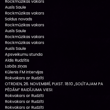
Rockmūzikas vakars
Ausīs Saule
Rockmūzikas vakars
Saldus novads
Rockmūzikas vakars
Ausīs Saule
Rockmūzikas vakars
Rockmūzikas vakars
Ausīs Saule
Apsveikumu stunda
Aldis Rudzītis
Labās ziņas
Kūlenis FM intervijas
Rokvakars ar Rudzīti
OTRDIEN, 26. NOVEMBRĪ, PLKST. 18:10 „SOLĪTAJAM PA
PĒDĀM” RAIDĪJUMA VIESI:
Rokvakars ar Rudzīti
Rokvakars ar Rudzīti
Rokvakars ar Rudzīti