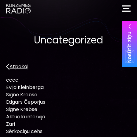
Nosūtīt ziņu
Uncategorized
Atpakaļ
cccc
Evija Kleinberga
Signe Krebse
Edgars Čeporjus
Signe Krebse
Aktuālā intervija
Zari
Sērkociņu cehs