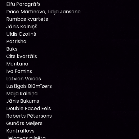
Elfu Paragrāfs
Dace Martinova, Lidija Jansone
Rumbas kvartets
Jānis Kalniņš
Uldis Ozoliņš
Patrisha
Buks
Cits kvartāls
Montana
Ivo Fomins
Latvian Voices
Lustīgais Blūmīzers
Maija Kalniņa
Jānis Bukums
Double Faced Eels
Roberts Pētersons
Gunārs Meijers
Kontraflovs
Jelgavas pilsēta