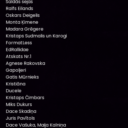
Saldās sejas
Ralfs Eilands
Oskars Deigelis
Monta Ķimene
Madara Grēgere
Kristaps Sudmalis un Karogi
FormatLess
EdRallidae
Atskats Nr.1
Agnese Rakovska
Gapoljeri
Gatis Mūrnieks
Kristiāna
Ducele
Kristaps Čimbars
Miks Dukurs
Dace Skadiņa
Juris Pavītols
Dace Vašuka, Maija Kalniņa