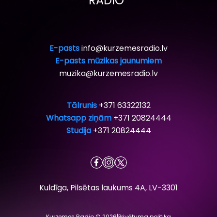
RADIO”
E-pasts
info@kurzemesradio.lv
E-pasts mūzikas jaunumiem
muzika@kurzemesradio.lv
Tālrunis
+371 63322132
Whatsapp ziņām
+371 20824444
Studija
+371 20824444
Kuldīga, Pilsētas laukums 4A, LV-3301
Kurzemes Radio © 2026
|
Privātuma politika