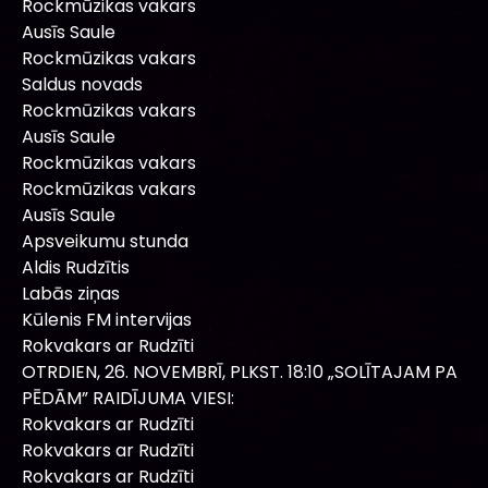
Rockmūzikas vakars
Ausīs Saule
Rockmūzikas vakars
Saldus novads
Rockmūzikas vakars
Ausīs Saule
Rockmūzikas vakars
Rockmūzikas vakars
Ausīs Saule
Apsveikumu stunda
Aldis Rudzītis
Labās ziņas
Kūlenis FM intervijas
Rokvakars ar Rudzīti
OTRDIEN, 26. NOVEMBRĪ, PLKST. 18:10 „SOLĪTAJAM PA
PĒDĀM” RAIDĪJUMA VIESI:
Rokvakars ar Rudzīti
Rokvakars ar Rudzīti
Rokvakars ar Rudzīti