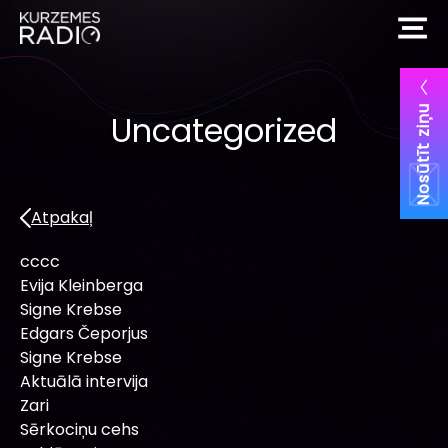
Nosūtīt ziņu
Uncategorized
Atpakaļ
cccc
Evija Kleinberga
Signe Krebse
Edgars Čeporjus
Signe Krebse
Aktuālā intervija
Zari
Sērkociņu cehs