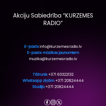
Akciju Sabiedrība “KURZEMES
RADIO”
E-pasts
info@kurzemesradio.lv
E-pasts mūzikas jaunumiem
muzika@kurzemesradio.lv
Tālrunis
+371 63322132
Whatsapp ziņām
+371 20824444
Studija
+371 20824444