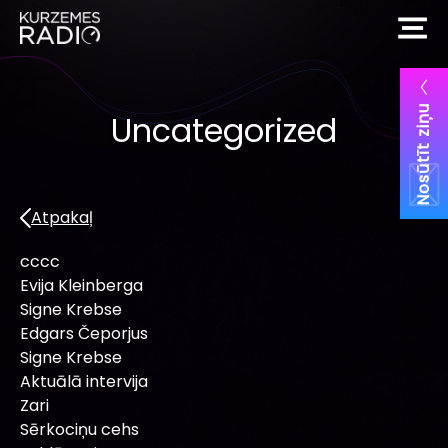
Nosūtīt ziņu
Uncategorized
Atpakaļ
cccc
Evija Kleinberga
Signe Krebse
Edgars Čeporjus
Signe Krebse
Aktuālā intervija
Zari
Sērkociņu cehs