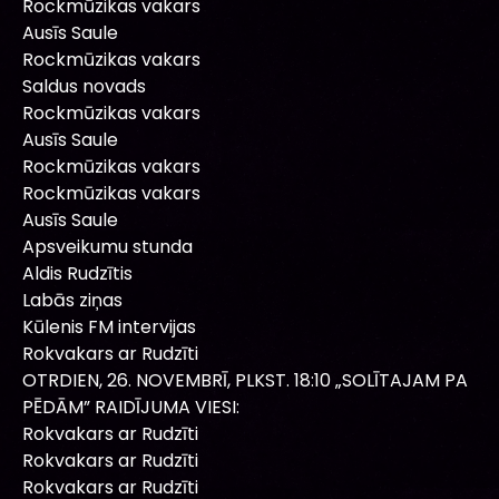
Rockmūzikas vakars
Ausīs Saule
Rockmūzikas vakars
Saldus novads
Rockmūzikas vakars
Ausīs Saule
Rockmūzikas vakars
Rockmūzikas vakars
Ausīs Saule
Apsveikumu stunda
Aldis Rudzītis
Labās ziņas
Kūlenis FM intervijas
Rokvakars ar Rudzīti
OTRDIEN, 26. NOVEMBRĪ, PLKST. 18:10 „SOLĪTAJAM PA
PĒDĀM” RAIDĪJUMA VIESI:
Rokvakars ar Rudzīti
Rokvakars ar Rudzīti
Rokvakars ar Rudzīti