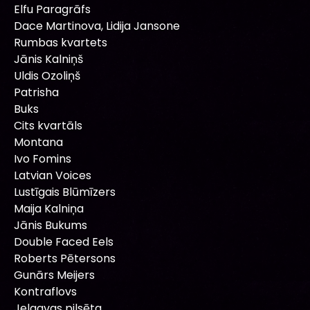
Elfu Paragrāfs
Dace Martinova, Lidija Jansone
Rumbas kvartets
Jānis Kalniņš
Uldis Ozoliņš
Patrisha
Buks
Cits kvartāls
Montana
Ivo Fomins
Latvian Voices
Lustīgais Blūmīzers
Maija Kalniņa
Jānis Bukums
Double Faced Eels
Roberts Pētersons
Gunārs Meijers
Kontraflovs
Jelgavas pilsēta