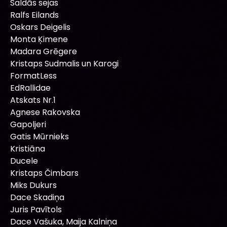
Saldās sejas
Ralfs Eilands
Oskars Deigelis
Monta Ķimene
Madara Grēgere
Kristaps Sudmalis un Karogi
FormatLess
EdRallidae
Atskats Nr.1
Agnese Rakovska
Gapoljeri
Gatis Mūrnieks
Kristiāna
Ducele
Kristaps Čimbars
Miks Dukurs
Dace Skadiņa
Juris Pavītols
Dace Vašuka, Maija Kalniņa