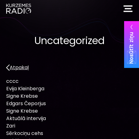
Nosūtīt ziņu
Uncategorized
Atpakaļ
cccc
Evija Kleinberga
Signe Krebse
Edgars Čeporjus
Signe Krebse
Aktuālā intervija
Zari
Sērkociņu cehs