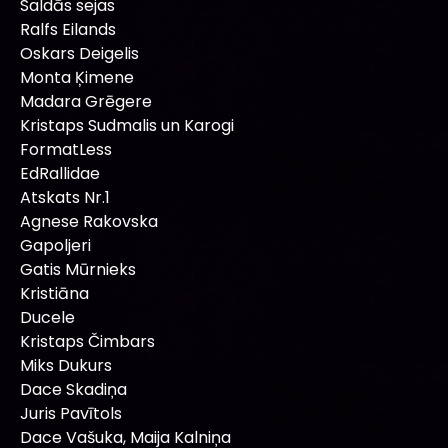
Saldās sejas
Ralfs Eilands
Oskars Deigelis
Monta Ķimene
Madara Grēgere
Kristaps Sudmalis un Karogi
FormatLess
EdRallidae
Atskats Nr.1
Agnese Rakovska
Gapoljeri
Gatis Mūrnieks
Kristiāna
Ducele
Kristaps Čimbars
Miks Dukurs
Dace Skadiņa
Juris Pavītols
Dace Vašuka, Maija Kalniņa