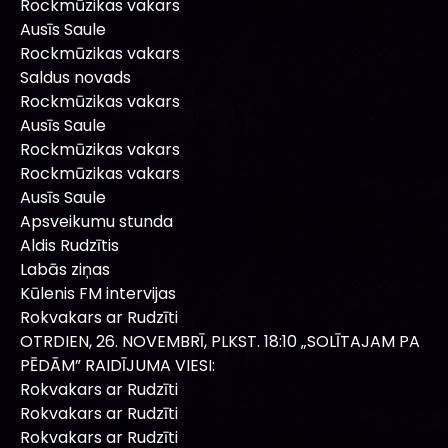
Rockmūzikas vakars
Ausīs Saule
Rockmūzikas vakars
Saldus novads
Rockmūzikas vakars
Ausīs Saule
Rockmūzikas vakars
Rockmūzikas vakars
Ausīs Saule
Apsveikumu stunda
Aldis Rudzītis
Labās ziņas
Kūlenis FM intervijas
Rokvakars ar Rudzīti
OTRDIEN, 26. NOVEMBRĪ, PLKST. 18:10 „SOLĪTAJAM PA
PĒDĀM” RAIDĪJUMA VIESI:
Rokvakars ar Rudzīti
Rokvakars ar Rudzīti
Rokvakars ar Rudzīti