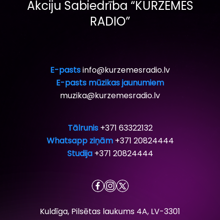
Akciju Sabiedrība “KURZEMES
RADIO”
E-pasts
info@kurzemesradio.lv
E-pasts mūzikas jaunumiem
muzika@kurzemesradio.lv
Tālrunis
+371 63322132
Whatsapp ziņām
+371 20824444
Studija
+371 20824444
Kuldīga, Pilsētas laukums 4A, LV-3301