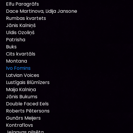
Elfu Paragrāfs
Dace Martinova, Lidija Jansone
Rumbas kvartets
Jānis Kalniņš
Uldis Ozoliņš
Patrisha
Buks
Cits kvartāls
Montana
Ivo Fomins
Latvian Voices
Lustīgais Blūmīzers
Maija Kalniņa
Jānis Bukums
Double Faced Eels
Roberts Pētersons
Gunārs Meijers
Kontraflovs
Jelgavas pilsēta