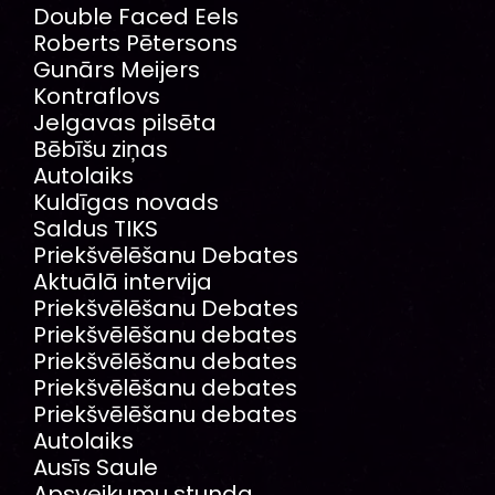
Double Faced Eels
Roberts Pētersons
Gunārs Meijers
Kontraflovs
Jelgavas pilsēta
Bēbīšu ziņas
Autolaiks
Kuldīgas novads
Saldus TIKS
Priekšvēlēšanu Debates
Aktuālā intervija
Priekšvēlēšanu Debates
Priekšvēlēšanu debates
Priekšvēlēšanu debates
Priekšvēlēšanu debates
Priekšvēlēšanu debates
Autolaiks
Ausīs Saule
Apsveikumu stunda