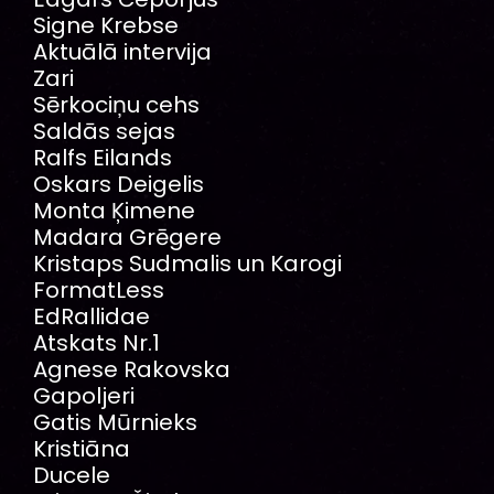
Signe Krebse
Aktuālā intervija
Zari
Sērkociņu cehs
Saldās sejas
Ralfs Eilands
Oskars Deigelis
Monta Ķimene
Madara Grēgere
Kristaps Sudmalis un Karogi
FormatLess
EdRallidae
Atskats Nr.1
Agnese Rakovska
Gapoljeri
Gatis Mūrnieks
Kristiāna
Ducele