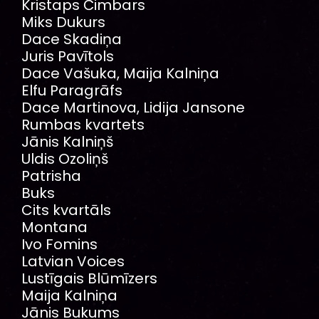
Kristaps Čimbars
Miks Dukurs
Dace Skadiņa
Juris Pavītols
Dace Vašuka, Maija Kalniņa
Elfu Paragrāfs
Dace Martinova, Lidija Jansone
Rumbas kvartets
Jānis Kalniņš
Uldis Ozoliņš
Patrisha
Buks
Cits kvartāls
Montana
Ivo Fomins
Latvian Voices
Lustīgais Blūmīzers
Maija Kalniņa
Jānis Bukums