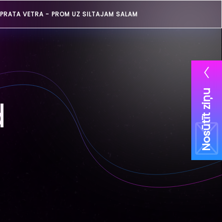
PRATA VETRA -
PROM UZ SILTAJAM SALAM
Nosūtīt ziņu
d