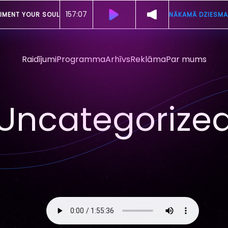
157:04
IMENT YOUR SOUL
NĀKAMĀ DZIESMA
Raidījumi
Programma
Arhīvs
Reklāma
Par mums
Uncategorize