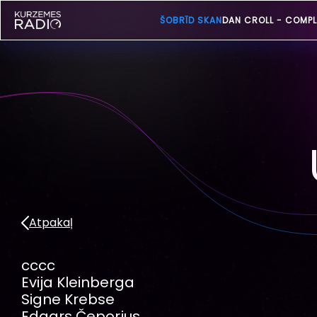
ŠOBRĪD SKAN
DAN CROLL -
COMPL
Atpakaļ
cccc
Evija Kleinberga
Signe Krebse
Edgars Čeporjus