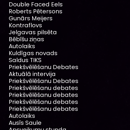
Double Faced Eels
Roberts Pētersons
Gunārs Meijers
Kontraflovs
Jelgavas pilsēta
Bēbīšu ziņas
Autolaiks
Kuldīgas novads
Saldus TIKS
Priekšvēlēšanu Debates
Aktuālā intervija
Priekšvēlēšanu Debates
Priekšvēlēšanu debates
Priekšvēlēšanu debates
Priekšvēlēšanu debates
Priekšvēlēšanu debates
Autolaiks
Ausīs Saule
Apsveikumu stunda