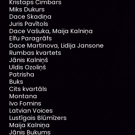
Kristaps Čimbars
Miks Dukurs
Dace Skadiņa
Juris Pavītols
Dace Vašuka, Maija Kalniņa
Elfu Paragrāfs
Dace Martinova, Lidija Jansone
Rumbas kvartets
Jānis Kalniņš
Uldis Ozoliņš
Patrisha
Buks
Cits kvartāls
Montana
Ivo Fomins
Latvian Voices
Lustīgais Blūmīzers
Maija Kalniņa
Jānis Bukums