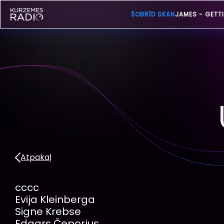
ŠOBRĪD SKAN
JAMES -
GETT
Atpakaļ
cccc
Evija Kleinberga
Signe Krebse
Edgars Čeporjus