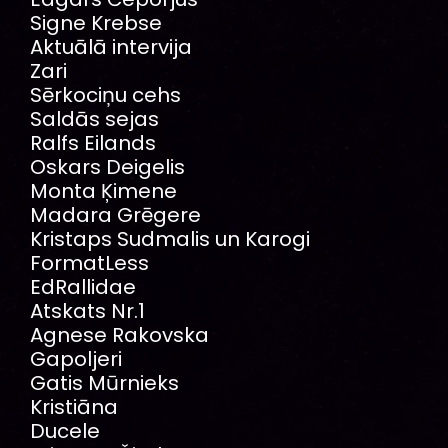
Signe Krebse
Aktuālā intervija
Zari
Sērkociņu cehs
Saldās sejas
Ralfs Eilands
Oskars Deigelis
Monta Ķimene
Madara Grēgere
Kristaps Sudmalis un Karogi
FormatLess
EdRallidae
Atskats Nr.1
Agnese Rakovska
Gapoljeri
Gatis Mūrnieks
Kristiāna
Ducele