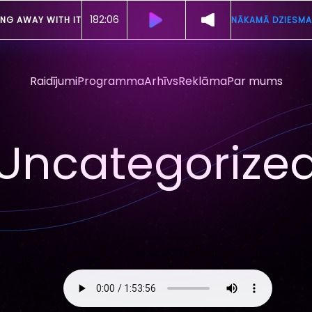
182:01
ING AWAY WITH IT
NĀKAMĀ DZIESMA
Raidījumi
Programma
Arhīvs
Reklāma
Par mums
Uncategorize