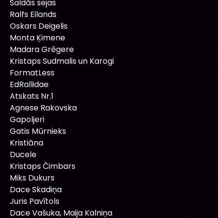
Saldās sejas
Ralfs Eilands
Oskars Deigelis
Monta Ķimene
Madara Grēgere
Kristaps Sudmalis un Karogi
FormatLess
EdRallidae
Atskats Nr.1
Agnese Rakovska
Gapoljeri
Gatis Mūrnieks
Kristiāna
Ducele
Kristaps Čimbars
Miks Dukurs
Dace Skadiņa
Juris Pavītols
Dace Vašuka, Maija Kalniņa