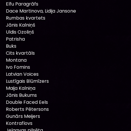
Elfu Paragrāfs
Dace Martinova, Lidija Jansone
Rumbas kvartets
Jānis Kalniņš
Uldis Ozoliņš
Patrisha
Buks
Cits kvartāls
Montana
Ivo Fomins
Latvian Voices
Lustīgais Blūmīzers
Maija Kalniņa
Jānis Bukums
Double Faced Eels
Roberts Pētersons
Gunārs Meijers
Kontraflovs
Jelgavas pilsēta