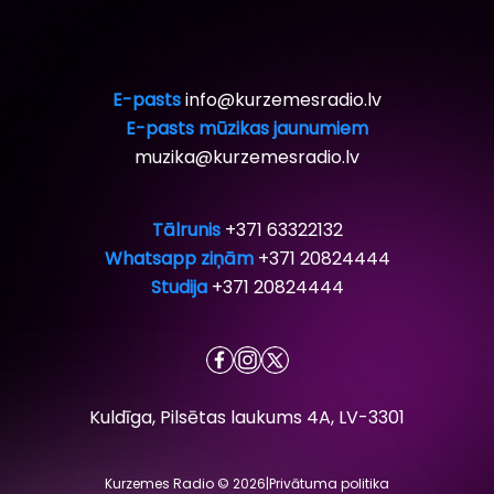
E-pasts
info@kurzemesradio.lv
E-pasts mūzikas jaunumiem
muzika@kurzemesradio.lv
Tālrunis
+371 63322132
Whatsapp ziņām
+371 20824444
Studija
+371 20824444
Kuldīga, Pilsētas laukums 4A, LV-3301
Kurzemes Radio © 2026
|
Privātuma politika