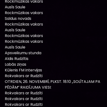
Rockmūzikas vakars
Ausīs Saule
Rockmūzikas vakars
Saldus novads
Rockmūzikas vakars
Ausīs Saule
Rockmūzikas vakars
Rockmūzikas vakars
Ausīs Saule
Apsveikumu stunda
Aldis Rudzītis
Labās ziņas
Kūlenis FM intervijas
Rokvakars ar Rudzīti
OTRDIEN, 26. NOVEMBRĪ, PLKST. 18:10 „SOLĪTAJAM PA
PĒDĀM” RAIDĪJUMA VIESI:
Rokvakars ar Rudzīti
Rokvakars ar Rudzīti
Rokvakars ar Rudzīti