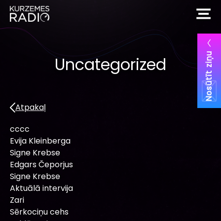
Nosūtīt ziņu
Uncategorized
Atpakaļ
cccc
Evija Kleinberga
Signe Krebse
Edgars Čeporjus
Signe Krebse
Aktuālā intervija
Zari
Sērkociņu cehs