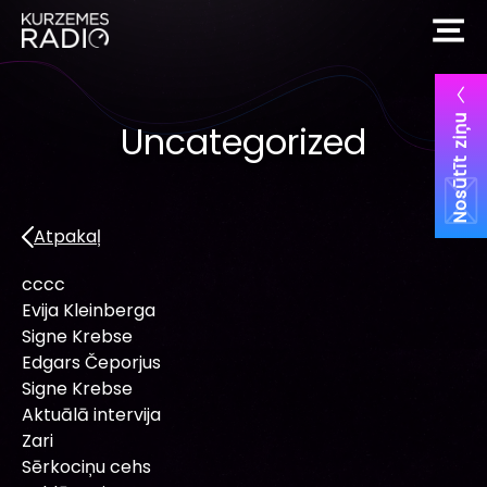
Nosūtīt ziņu
Uncategorized
Atpakaļ
cccc
Evija Kleinberga
Signe Krebse
Edgars Čeporjus
Signe Krebse
Aktuālā intervija
Zari
Sērkociņu cehs