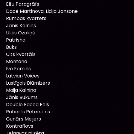
Elfu Paragrāfs
Dace Martinova, Lidija Jansone
Rumbas kvartets
Jānis Kalniņš
Uldis Ozoliņš
Patrisha
Buks
Cits kvartāls
Montana
Ivo Fomins
Latvian Voices
Lustīgais Blūmīzers
Maija Kalniņa
Jānis Bukums
Double Faced Eels
Roberts Pētersons
Gunārs Meijers
Kontraflovs
Jelgavas pilsēta