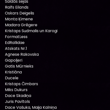
Saldās sejas
Ralfs Eilands
Oskars Deigelis
Monta Ķimene
Madara Grēgere
Kristaps Sudmalis un Karogi
FormatLess
EdRallidae
Atskats Nr.1
Agnese Rakovska
Gapoljeri
Gatis Mūrnieks
Kristiāna
Ducele
Kristaps Čimbars
Miks Dukurs
Dace Skadiņa
Juris Pavītols
Dace Vašuka, Maija Kalniņa