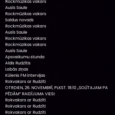
Rockmūzikas vakars
Ausīs Saule
Rockmūzikas vakars
Saldus novads
Rockmūzikas vakars
Ausīs Saule
Rockmūzikas vakars
Rockmūzikas vakars
Ausīs Saule
Apsveikumu stunda
Aldis Rudzītis
Labās ziņas
Kūlenis FM intervijas
Rokvakars ar Rudzīti
OTRDIEN, 26. NOVEMBRĪ, PLKST. 18:10 „SOLĪTAJAM PA
PĒDĀM” RAIDĪJUMA VIESI:
Rokvakars ar Rudzīti
Rokvakars ar Rudzīti
Rokvakars ar Rudzīti