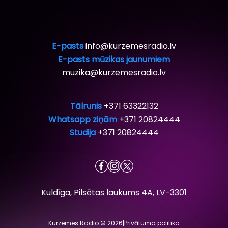
E-pasts
info@kurzemesradio.lv
E-pasts mūzikas jaunumiem
muzika@kurzemesradio.lv
Tālrunis
+371 63322132
Whatsapp ziņām
+371 20824444
Studija
+371 20824444
Kuldīga, Pilsētas laukums 4A, LV-3301
Kurzemes Radio © 2026
|
Privātuma politika