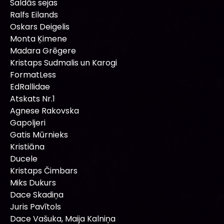
Saldās sejas
Ralfs Eilands
Oskars Deigelis
Monta Ķimene
Madara Grēgere
Kristaps Sudmalis un Karogi
FormatLess
EdRallidae
Atskats Nr.1
Agnese Rakovska
Gapoljeri
Gatis Mūrnieks
Kristiāna
Ducele
Kristaps Čimbars
Miks Dukurs
Dace Skadiņa
Juris Pavītols
Dace Vašuka, Maija Kalniņa