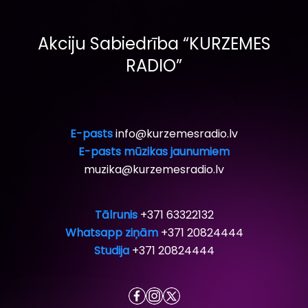
Akciju Sabiedrība “KURZEMES
RADIO”
E-pasts
info@kurzemesradio.lv
E-pasts mūzikas jaunumiem
muzika@kurzemesradio.lv
Tālrunis
+371 63322132
Whatsapp ziņām
+371 20824444
Studija
+371 20824444