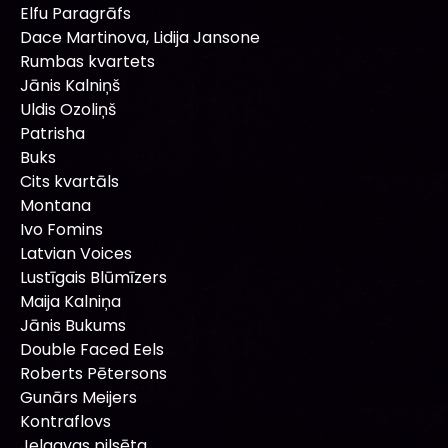
Elfu Paragrāfs
Dace Martinova, Lidija Jansone
Rumbas kvartets
Jānis Kalniņš
Uldis Ozoliņš
Patrisha
Buks
Cits kvartāls
Montana
Ivo Fomins
Latvian Voices
Lustīgais Blūmīzers
Maija Kalniņa
Jānis Bukums
Double Faced Eels
Roberts Pētersons
Gunārs Meijers
Kontraflovs
Jelgavas pilsēta