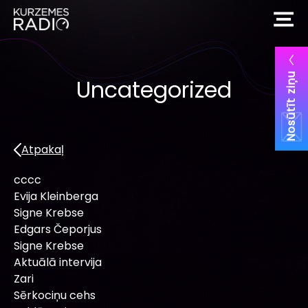
Nosūtīt ziņu
Uncategorized
Atpakaļ
cccc
Evija Kleinberga
Signe Krebse
Edgars Čeporjus
Signe Krebse
Aktuālā intervija
Zari
Sērkociņu cehs