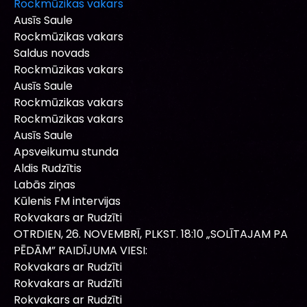
Rockmūzikas vakars
Ausīs Saule
Rockmūzikas vakars
Saldus novads
Rockmūzikas vakars
Ausīs Saule
Rockmūzikas vakars
Rockmūzikas vakars
Ausīs Saule
Apsveikumu stunda
Aldis Rudzītis
Labās ziņas
Kūlenis FM intervijas
Rokvakars ar Rudzīti
OTRDIEN, 26. NOVEMBRĪ, PLKST. 18:10 „SOLĪTAJAM PA
PĒDĀM” RAIDĪJUMA VIESI:
Rokvakars ar Rudzīti
Rokvakars ar Rudzīti
Rokvakars ar Rudzīti