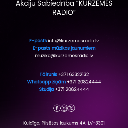
Akciju Sabiedrība “KURZEMES
RADIO”
E-pasts
info@kurzemesradio.lv
E-pasts mūzikas jaunumiem
muzika@kurzemesradio.lv
Tālrunis
+371 63322132
Whatsapp ziņām
+371 20824444
Studija
+371 20824444
Kuldīga, Pilsētas laukums 4A, LV-3301