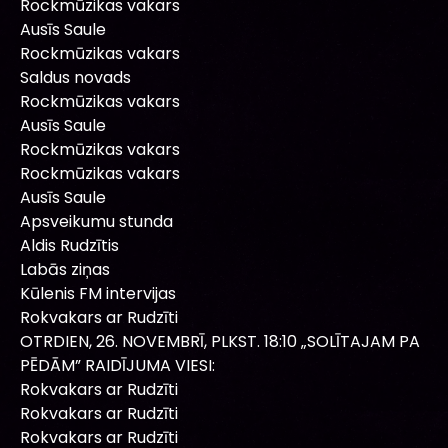
Rockmūzikas vakars
Ausīs Saule
Rockmūzikas vakars
Saldus novads
Rockmūzikas vakars
Ausīs Saule
Rockmūzikas vakars
Rockmūzikas vakars
Ausīs Saule
Apsveikumu stunda
Aldis Rudzītis
Labās ziņas
Kūlenis FM intervijas
Rokvakars ar Rudzīti
OTRDIEN, 26. NOVEMBRĪ, PLKST. 18:10 „SOLĪTAJAM PA
PĒDĀM” RAIDĪJUMA VIESI:
Rokvakars ar Rudzīti
Rokvakars ar Rudzīti
Rokvakars ar Rudzīti