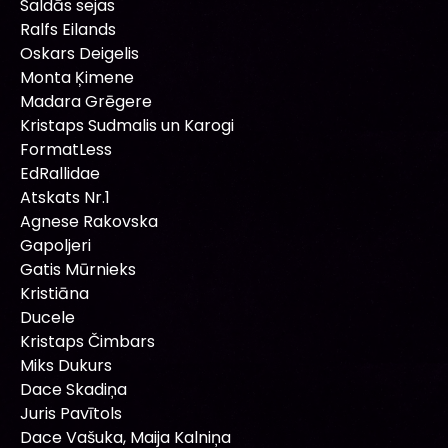
Saldās sejas
Ralfs Eilands
Oskars Deigelis
Monta Ķimene
Madara Grēgere
Kristaps Sudmalis un Karogi
FormatLess
EdRallidae
Atskats Nr.1
Agnese Rakovska
Gapoljeri
Gatis Mūrnieks
Kristiāna
Ducele
Kristaps Čimbars
Miks Dukurs
Dace Skadiņa
Juris Pavītols
Dace Vašuka, Maija Kalniņa