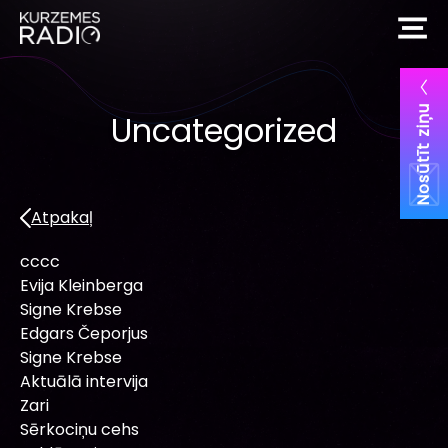
Nosūtīt ziņu
Uncategorized
Atpakaļ
cccc
Evija Kleinberga
Signe Krebse
Edgars Čeporjus
Signe Krebse
Aktuālā intervija
Zari
Sērkociņu cehs