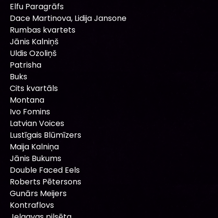
Elfu Paragrāfs
Dace Martinova, Lidija Jansone
Rumbas kvartets
Jānis Kalniņš
Uldis Ozoliņš
Patrisha
Buks
Cits kvartāls
Montana
Ivo Fomins
Latvian Voices
Lustīgais Blūmīzers
Maija Kalniņa
Jānis Bukums
Double Faced Eels
Roberts Pētersons
Gunārs Meijers
Kontraflovs
Jelgavas pilsēta